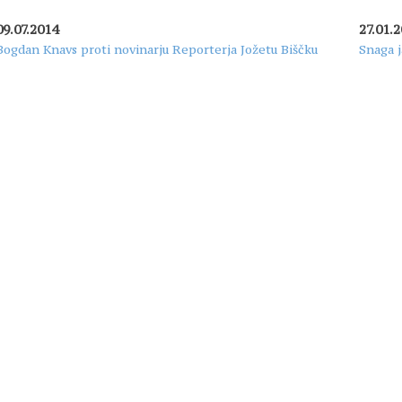
09.07.2014
27.01.
Bogdan Knavs proti novinarju Reporterja Jožetu Biščku
Snaga j