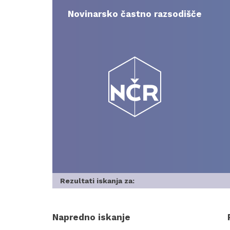
Skip
to
Novinarsko častno razsodišče
content
Rezultati iskanja za:
Napredno iskanje