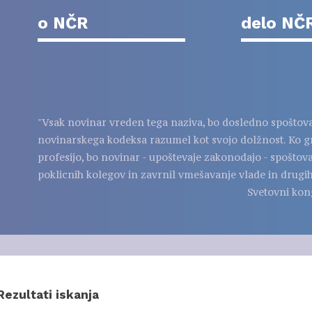
o NČR
delo NČ
"Vsak novinar vreden tega naziva, bo dosledno spoštov
novinarskega kodeksa razumel kot svojo dolžnost. Ko g
profesijo, bo novinar - upoštevaje zakonodajo - spoštov
poklicnih kolegov in zavrnil vmešavanje vlade in drugih
Svetovni kon
Rezultati iskanja