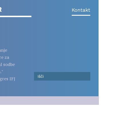
R
Kontakt
anje
re za
al sodbe
."
gres IFJ