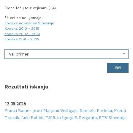
Člene ločujte z vejicami (3,4)
*členi se ne ujemajo
Kodeks novinarjev Slovenije
Kodeks 2010 - 2019
Kodeks 2002 - 2010
Kodeks 1991 - 2002
Vsi primeri
Rezultati iskanja
12.05.2026
Franci Rainer proti Marjanu Vešligaju, Danijelu Posleku, Ksenji
Tratnik, Luki Robidi, T.K.B. in Igorju E. Bergantu, RTV Slovenija