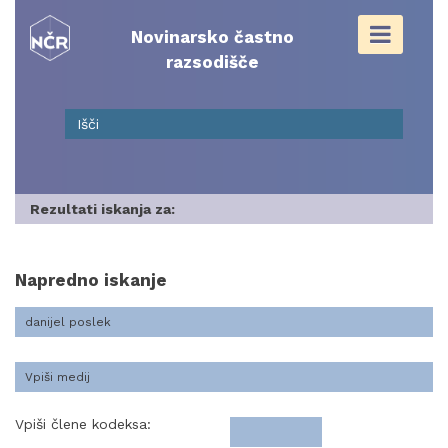
Skip
to
Novinarsko častno
content
razsodišče
Rezultati iskanja za:
Napredno iskanje
Vpiši člene kodeksa: