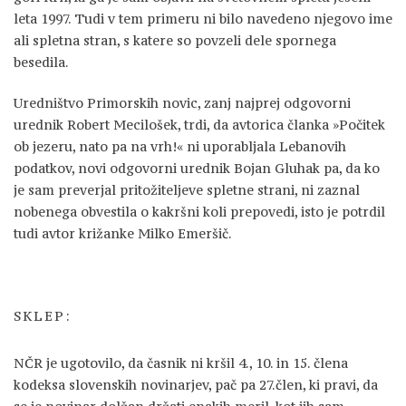
leta 1997. Tudi v tem primeru ni bilo navedeno njegovo ime
ali spletna stran, s katere so povzeli dele spornega
besedila.
Uredništvo Primorskih novic, zanj najprej odgovorni
urednik Robert Mecilošek, trdi, da avtorica članka »Počitek
ob jezeru, nato pa na vrh!« ni uporabljala Lebanovih
podatkov, novi odgovorni urednik Bojan Gluhak pa, da ko
je sam preverjal pritožiteljeve spletne strani, ni zaznal
nobenega obvestila o kakršni koli prepovedi, isto je potrdil
tudi avtor križanke Milko Emeršič.
SKLEP:
NČR je ugotovilo, da časnik ni kršil 4., 10. in 15. člena
kodeksa slovenskih novinarjev, pač pa 27.člen, ki pravi, da