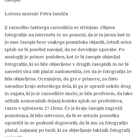
Ločeno mnenje Petra Jančiča
Z razsodbo častnega razsodišča se strinjam. Objava
fotografije na internetu še ne pomeni, da je ta javna last in
jo sme časopis brez vsakega pomisleka objaviti, četudi avtor
sploh ne bi posebej navajal, da ne dovoljuje uporabe. Po
analogiji je primer podoben, kot če bi časopis objavljal
fotografije, ki so bile objavljene v drugih časopisih in ne bi
navedel vira niti plačal nadomestila, češ da je fotografija že
bila objavljena. Ocenjujem, da gre v primeru, za čisto
navadno krajo avtorskega dela, ki ga je opravil nekdo drug
in zagata, ki jo je razsodišče imelo, je bila predvsem, da tako
očitnih nemoralnih dejanj kodeks sploh ne predvideva,
razen v splošnem 27 členu. Če je krajo časopis zagrešil
pomotoma, bi bilo ustrezno, da bi se avtorju posnetka
opravičil in se poskusil dogovoriti, da bi mu za fotografijo
plačal, najmanj po tarifi, ki za objavljanje takšnih fotografij