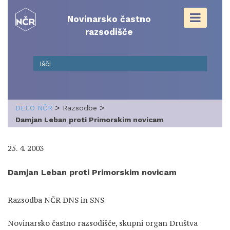
Skip
to
Novinarsko častno
content
razsodišče
>
>
DELO NČR
Razsodbe
Damjan Leban proti Primorskim novicam
25. 4. 2003
Damjan Leban proti Primorskim novicam
Razsodba NČR DNS in SNS
Novinarsko častno razsodišče, skupni organ Društva