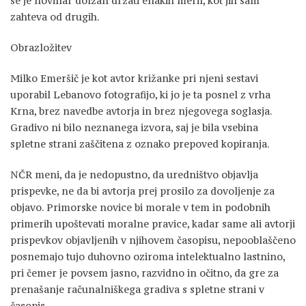
se je novinar dolžan držati enakih meril, kot jih sam
zahteva od drugih.
Obrazložitev
Milko Emeršič je kot avtor križanke pri njeni sestavi
uporabil Lebanovo fotografijo, ki jo je ta posnel z vrha
Krna, brez navedbe avtorja in brez njegovega soglasja.
Gradivo ni bilo neznanega izvora, saj je bila vsebina
spletne strani zaščitena z oznako prepoved kopiranja.
NČR meni, da je nedopustno, da uredništvo objavlja
prispevke, ne da bi avtorja prej prosilo za dovoljenje za
objavo. Primorske novice bi morale v tem in podobnih
primerih upoštevati moralne pravice, kadar same ali avtorji
prispevkov objavljenih v njihovem časopisu, nepooblaščeno
posnemajo tujo duhovno oziroma intelektualno lastnino,
pri čemer je povsem jasno, razvidno in očitno, da gre za
prenašanje računalniškega gradiva s spletne strani v
časopis.