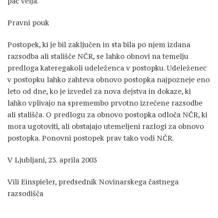
pač velja.
Pravni pouk
Postopek, ki je bil zaključen in sta bila po njem izdana
razsodba ali stališče NČR, se lahko obnovi na temelju
predloga kateregakoli udeleženca v postopku. Udeleženec
v postopku lahko zahteva obnovo postopka najpozneje eno
leto od dne, ko je izvedel za nova dejstva in dokaze, ki
lahko vplivajo na spremembo prvotno izrečene razsodbe
ali stališča. O predlogu za obnovo postopka odloča NČR, ki
mora ugotoviti, ali obstajajo utemeljeni razlogi za obnovo
postopka. Ponovni postopek prav tako vodi NČR.
V Ljubljani, 23. aprila 2003
Vili Einspieler, predsednik Novinarskega častnega
razsodišča