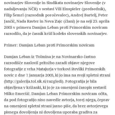
novinarjev Slovenije in Sindikata novinarjev Slovenije (v
nadaljevanju NČR) v sestavi Vili Einspieler (predsednik),
Filip Šemrl (razsodnik poročevalec), Andrej Bartelj, Peter
Jančič, Nada Ravter in Neva Zajc (člani) je na seji 23. aprila
2003 v primeru Damjan Leban proti Primorskim novicam
razsodilo, da je časnik kršil kodeks slovenskih novinarjev.
Primer: Damjan Leban proti Primorskim novicam
Damjan Leban iz Tolmina je na Novinarsko častno
razsodišče naslovil pritožbo zaradi objave njegove
fotografije z vrha Matajurja v torkovi številki Primorskih
novic z dne 7. januarja 2003, ki jo ima na svoji spletni strani
(http://galerija.tol.sik.si/razgledi). Fotografija je bila
objavljena v križanki, ki jo je za omenjeni časopis sestavil
Milko Emeršič. Damjan Leban Primorskim novicam očita,
da pod fotografijo niso navedle avtorja, torej njega, čeprav
na omenjeni spletni strani jasno piše, da brez avtorjevega
pisnega dovoljenja ni dovoljena uporaba gradiva za