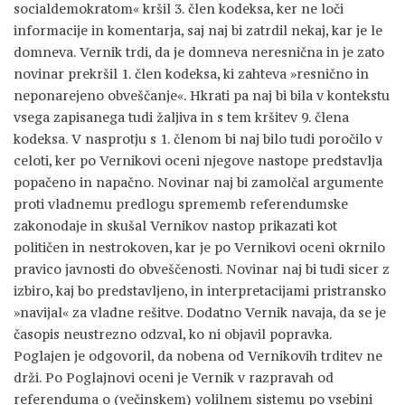
socialdemokratom« kršil 3. člen kodeksa, ker ne loči
informacije in komentarja, saj naj bi zatrdil nekaj, kar je le
domneva. Vernik trdi, da je domneva neresnična in je zato
novinar prekršil 1. člen kodeksa, ki zahteva »resnično in
neponarejeno obveščanje«. Hkrati pa naj bi bila v kontekstu
vsega zapisanega tudi žaljiva in s tem kršitev 9. člena
kodeksa. V nasprotju s 1. členom bi naj bilo tudi poročilo v
celoti, ker po Vernikovi oceni njegove nastope predstavlja
popačeno in napačno. Novinar naj bi zamolčal argumente
proti vladnemu predlogu sprememb referendumske
zakonodaje in skušal Vernikov nastop prikazati kot
političen in nestrokoven, kar je po Vernikovi oceni okrnilo
pravico javnosti do obveščenosti. Novinar naj bi tudi sicer z
izbiro, kaj bo predstavljeno, in interpretacijami pristransko
»navijal« za vladne rešitve. Dodatno Vernik navaja, da se je
časopis neustrezno odzval, ko ni objavil popravka.
Poglajen je odgovoril, da nobena od Vernikovih trditev ne
drži. Po Poglajnovi oceni je Vernik v razpravah od
referenduma o (večinskem) volilnem sistemu po vsebini