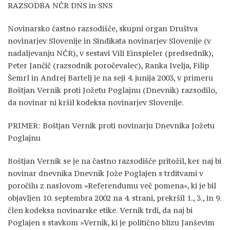
RAZSODBA NČR DNS in SNS
Novinarsko častno razsodišče, skupni organ Društva
novinarjev Slovenije in Sindikata novinarjev Slovenije (v
nadaljevanju NČR), v sestavi Vili Einspieler (predsednik),
Peter Jančič (razsodnik poročevalec), Ranka Ivelja, Filip
Šemrl in Andrej Bartelj je na seji 4. junija 2003, v primeru
Boštjan Vernik proti Jožetu Poglajnu (Dnevnik) razsodilo,
da novinar ni kršil kodeksa novinarjev Slovenije.
PRIMER: Boštjan Vernik proti novinarju Dnevnika Jožetu
Poglajnu
Boštjan Vernik se je na častno razsodišče pritožil, ker naj bi
novinar dnevnika Dnevnik Jože Poglajen s trditvami v
poročilu z naslovom »Referendumu več pomena«, ki je bil
objavljen 10. septembra 2002 na 4. strani, prekršil 1., 3., in 9.
člen kodeksa novinarske etike. Vernik trdi, da naj bi
Poglajen s stavkom »Vernik, ki je politično blizu Janševim