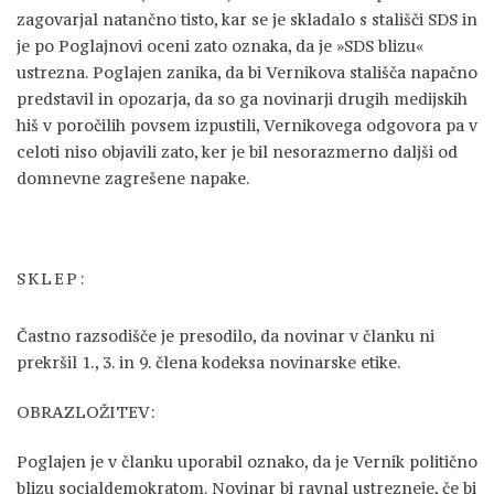
zagovarjal natančno tisto, kar se je skladalo s stališči SDS in
je po Poglajnovi oceni zato oznaka, da je »SDS blizu«
ustrezna. Poglajen zanika, da bi Vernikova stališča napačno
predstavil in opozarja, da so ga novinarji drugih medijskih
hiš v poročilih povsem izpustili, Vernikovega odgovora pa v
celoti niso objavili zato, ker je bil nesorazmerno daljši od
domnevne zagrešene napake.
SKLEP:
Častno razsodišče je presodilo, da novinar v članku ni
prekršil 1., 3. in 9. člena kodeksa novinarske etike.
OBRAZLOŽITEV:
Poglajen je v članku uporabil oznako, da je Vernik politično
blizu socialdemokratom. Novinar bi ravnal ustrezneje, če bi