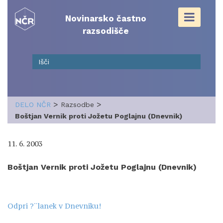
Skip
to
Novinarsko častno
content
razsodišče
>
>
DELO NČR
Razsodbe
Boštjan Vernik proti Jožetu Poglajnu (Dnevnik)
11. 6. 2003
Boštjan Vernik proti Jožetu Poglajnu (Dnevnik)
Odpri ?¨lanek v Dnevniku!