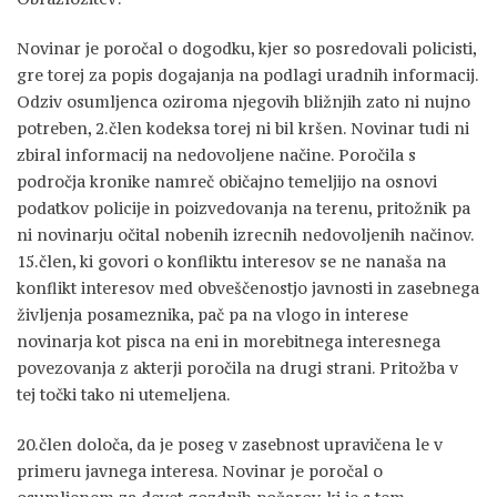
Novinar je poročal o dogodku, kjer so posredovali policisti,
gre torej za popis dogajanja na podlagi uradnih informacij.
Odziv osumljenca oziroma njegovih bližnjih zato ni nujno
potreben, 2.člen kodeksa torej ni bil kršen. Novinar tudi ni
zbiral informacij na nedovoljene načine. Poročila s
področja kronike namreč običajno temeljijo na osnovi
podatkov policije in poizvedovanja na terenu, pritožnik pa
ni novinarju očital nobenih izrecnih nedovoljenih načinov.
15.člen, ki govori o konfliktu interesov se ne nanaša na
konflikt interesov med obveščenostjo javnosti in zasebnega
življenja posameznika, pač pa na vlogo in interese
novinarja kot pisca na eni in morebitnega interesnega
povezovanja z akterji poročila na drugi strani. Pritožba v
tej točki tako ni utemeljena.
20.člen določa, da je poseg v zasebnost upravičena le v
primeru javnega interesa. Novinar je poročal o