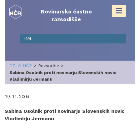
Skip
to
Novinarsko častno
content
razsodišče
>
>
DELO NČR
Razsodbe
Sabina Osolnik proti novinarju Slovenskih novic
Vladimirju Jermanu
19. 11. 2003
Sabina Osolnik proti novinarju Slovenskih novic
Vladimirju Jermanu