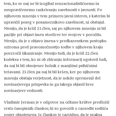
tem, ko se naj ne bi izogibal senzacionalističnemu in
neupravičenemu razkrivanju zasebnosti v javnosti. Po
njihovem mnenju v tem primeru javni interes, s katerim bi
upravičil poseg v posameznikovo zasebnost, ni obstajal.
Menijo, da je kršil 21.člen, saj po njihovem mnenju ni bil
pazljiv pri objavi imen storilcev ter svojcev v poročilu.
Menijo, da je z objavo imena v predkazenskem postopku
oziroma pred pravomočnostjo sodbe v njihovem kraju
povzročil šikaniranje. Menijo tudi, da je kršil 22.člen
kodeksa s tem, ko ni ob zbiranju informacij ugotovil tudi,
da naj bi bil obsojenec bolnik z manjšimi psihičnimi
težavami. 25.člen pa naj bi bil kršen, ker po njihovem
mnenju obstaja verjetnost, da je nekdo spremenil del
novinarjevega prispevka in ga takega objavil brez
novinarjeve vednosti.
Vladimir Jerman je v odgovor na očitane kršitve predložil
vrsto časopisnih člankov, ki so govorili o razsodbi sodišča
zoper obsojenega. Iz člankov je razvidno, da je praksa