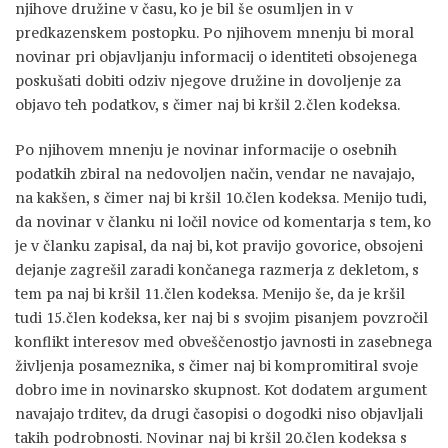
njihove družine v času, ko je bil še osumljen in v
predkazenskem postopku. Po njihovem mnenju bi moral
novinar pri objavljanju informacij o identiteti obsojenega
poskušati dobiti odziv njegove družine in dovoljenje za
objavo teh podatkov, s čimer naj bi kršil 2.člen kodeksa.
Po njihovem mnenju je novinar informacije o osebnih
podatkih zbiral na nedovoljen način, vendar ne navajajo,
na kakšen, s čimer naj bi kršil 10.člen kodeksa. Menijo tudi,
da novinar v članku ni ločil novice od komentarja s tem, ko
je v članku zapisal, da naj bi, kot pravijo govorice, obsojeni
dejanje zagrešil zaradi končanega razmerja z dekletom, s
tem pa naj bi kršil 11.člen kodeksa. Menijo še, da je kršil
tudi 15.člen kodeksa, ker naj bi s svojim pisanjem povzročil
konflikt interesov med obveščenostjo javnosti in zasebnega
življenja posameznika, s čimer naj bi kompromitiral svoje
dobro ime in novinarsko skupnost. Kot dodatem argument
navajajo trditev, da drugi časopisi o dogodki niso objavljali
takih podrobnosti. Novinar naj bi kršil 20.člen kodeksa s