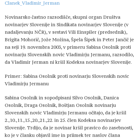
Clanek_Vladimir_Jerman
Novinarsko častno razsodišče, skupni organ Društva
novinarjev Slovenije in Sindikata novinarjev Slovenije (v
nadaljevanju NČR), v sestavi Vili Einspiler (predsednik),
Brigita Mohorič, Jože Možina, Špela Šipek in Peter Jančič je
na seji 19. novembra 2003, v primeru Sabina Osolnik proti
novinarju Slovenskih novic Vladimirju Jermanu, razsodilo,
da Vladimir Jerman ni kršil Kodeksa novinarjev Slovenije.
Primer: Sabina Osolnik proti novinarju Slovenskih novic
Vladimirju Jermanu
Sabina Osolnik in sopodpisani Silvo Osolnik, Danica
Osolnik, Draga Osolnik, Boštjan Osolnik novinarju
Slovenskih novic Vladimirju Jermanu očitajo, da je kršil
2.,10.,11.,15.,20.,21.,22. in 25. člen Kodeksa novinarjev
Slovenije. Trdijo, da je novinar kršil pravico do zasebnosti,
ko je v članku objavil ime in priimek ter naslov člana