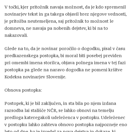
V točki, kjer pritožnik navaja možnost, da je kdo spremenil
novinarjev tekst in ga takega objavil brez njegove vednosti,
je pritožba neutemeljena, saj pritožnik to možnost le
domneva, ne navaja pa nobenih dejstev, ki bi na to
nakazovali.
Glede na to, da je novinar poročilo o dogodku, pisal v času
predkazenskega postopka, bi moral biti posebej previden
pri omembi imena storilca, objava polnega imena v tej fazi
postopka pa glede na naravo dogodka ne pomeni kršitve
Kodeksa novinarjev Slovenije.
Obnova postopka:
Postopek, ki je bil zaključen, in sta bila po njem izdana
razsodba lai stališče NČR, se lahko obnovi na temelju
predloga kateregakoli udeleženca v postopku. Udeleženec
v postopku lahko zahteva obnovo postopka najpozneje eno
leto od dne, ko je izvedel za nova dejstva in dokaze, ki