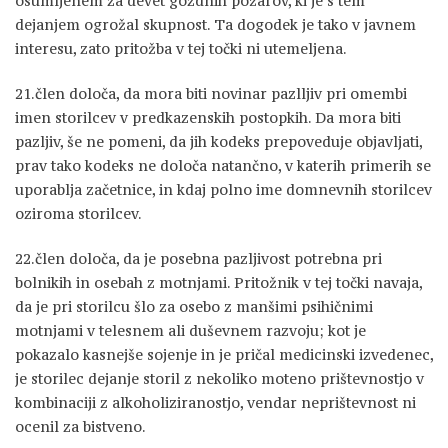
osumljenem za devet gozdnih požarov, ki je s tem
dejanjem ogrožal skupnost. Ta dogodek je tako v javnem
interesu, zato pritožba v tej točki ni utemeljena.
21.člen določa, da mora biti novinar pazlljiv pri omembi
imen storilcev v predkazenskih postopkih. Da mora biti
pazljiv, še ne pomeni, da jih kodeks prepoveduje objavljati,
prav tako kodeks ne določa natančno, v katerih primerih se
uporablja začetnice, in kdaj polno ime domnevnih storilcev
oziroma storilcev.
22.člen določa, da je posebna pazljivost potrebna pri
bolnikih in osebah z motnjami. Pritožnik v tej točki navaja,
da je pri storilcu šlo za osebo z manšimi psihičnimi
motnjami v telesnem ali duševnem razvoju; kot je
pokazalo kasnejše sojenje in je pričal medicinski izvedenec,
je storilec dejanje storil z nekoliko moteno prištevnostjo v
kombinaciji z alkoholiziranostjo, vendar neprištevnost ni
ocenil za bistveno.