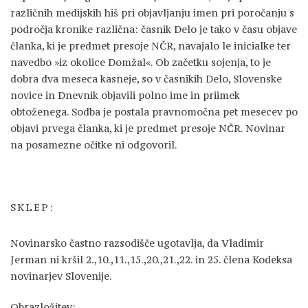
različnih medijskih hiš pri objavljanju imen pri poročanju s
področja kronike različna: časnik Delo je tako v času objave
članka, ki je predmet presoje NČR, navajalo le inicialke ter
navedbo »iz okolice Domžal«. Ob začetku sojenja, to je
dobra dva meseca kasneje, so v časnikih Delo, Slovenske
novice in Dnevnik objavili polno ime in priimek
obtoženega. Sodba je postala pravnomočna pet mesecev po
objavi prvega članka, ki je predmet presoje NČR. Novinar
na posamezne očitke ni odgovoril.
SKLEP:
Novinarsko častno razsodišče ugotavlja, da Vladimir
Jerman ni kršil 2.,10.,11.,15.,20.,21.,22. in 25. člena Kodeksa
novinarjev Slovenije.
Obrazložitev: