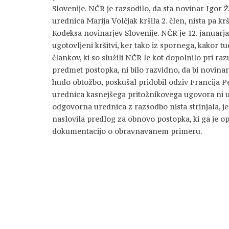
Slovenije. NČR je razsodilo, da sta novinar Igor
urednica Marija Volčjak kršila 2. člen, nista pa kršil
Kodeksa novinarjev Slovenije. NČR je 12. januarj
ugotovljeni kršitvi, ker tako iz spornega, kakor t
člankov, ki so služili NČR le kot dopolnilo pri raz
predmet postopka, ni bilo razvidno, da bi novinar,
hudo obtožbo, poskušal pridobil odziv Francija 
urednica kasnejšega pritožnikovega ugovora ni u
odgovorna urednica z razsodbo nista strinjala, j
naslovila predlog za obnovo postopka, ki ga je o
dokumentacijo o obravnavanem primeru.