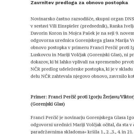
Zavrnitev predloga za obnovo postopka
Novinarsko častno razsodišče, skupni organ DNS
v sestavi Vili Einspieler (predsednik), Ranka Ivelj
Davorin Koron in Mojca Pašek je na seji 9. novem
odgovorna urednica Gorenjskega glasa Marija Volč
obnovo postopka v primeru Franci Perčič proti Ig
Luskovcu in Mariji Volčjak (Gorenjski Glas), ni pr
dokazov, ki bi lahko vplivali na spremembo prvot
NČR predlog udeleženke postopka, ki je v skladu 
delu NČR zahtevala njegovo obnovo, zavrnilo ko
Primer: Franci Perčič proti Igorju Žerjavu/Viktor
(Gorenjski Glas)
Franci Perčič je novinarju Gorenjskega Glasa Ig
odgovorni urednici Mariji Volčjak očital, da sta v
paradržavnima skladoma« kršila 1., 2. ,3., 4. in 2