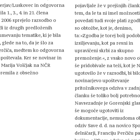
 Žerjav/Luskovec in odgovorna
pojavljale že v prejšnjih člank
a 1., 3., 4. in 21. člena
tem, da le ta ni imel možnosti
a 2006 sprejelo razsodbo o
povedati tudi svoje plati zgod
udi iz drugih predloženih
so obtožbe, kot je, denimo,
umevanju tematike, ki je bila
ta:»Zgodba je torej bolj podo
 glede na to, da je šlo za
izsiljevanju, kot pa resni in
Perčiča, medtem ko odgovorna
upravičeni skrbi za skupno
poštevala. Ker se novinar in
premoženje.«, z vsako novo o
e Marija Volčjak na NČR
še pridobivale na teži, kot je
premila z obsežno
ugotovilo že v razsodbi, bi bil
novinarjevo upoštevanje
pritožnikovega odziva v zad
članku še toliko bolj potrebno
Navsezadnje je Gorenjski glas,
še mogoče ugotoviti iz
dokumentacije, nemudoma ob
odziv Save d. d. na novico Spo
delničarji, Franciju Perčiču pa