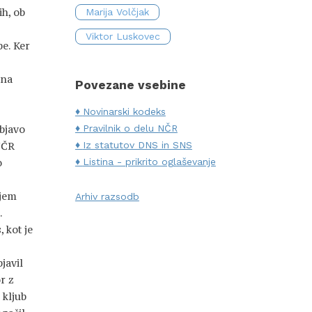
ih, ob
Marija Volčjak
Viktor Luskovec
be. Ker
bna
Povezane vsebine
Novinarski kodeks
bjavo
Pravilnik o delu NČR
 NČR
Iz statutov DNS in SNS
o
Listina - prikrito oglaševanje
njem
Arhiv razsodb
.
 kot je
javil
r z
 kljub