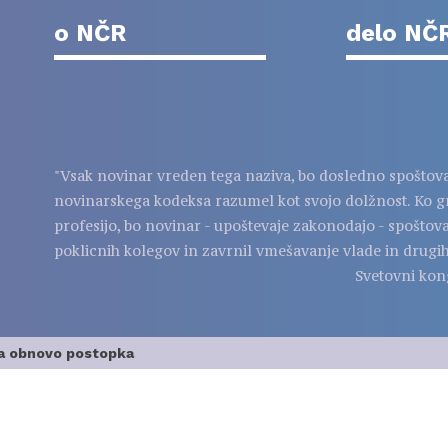
o NČR
delo NČ
"Vsak novinar vreden tega naziva, bo dosledno spoštov
novinarskega kodeksa razumel kot svojo dolžnost. Ko g
profesijo, bo novinar - upoštevaje zakonodajo - spoštov
poklicnih kolegov in zavrnil vmešavanje vlade in drugih
Svetovni kon
za obnovo postopka