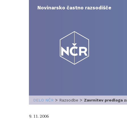
Skip
to
Novinarsko častno razsodišče
content
>
>
DELO NČR
Razsodbe
Zavrnitev predloga 
9. 11. 2006