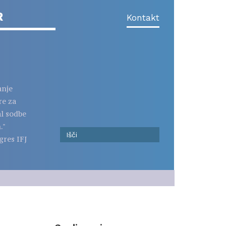
R
Kontakt
anje
re za
al sodbe
."
gres IFJ