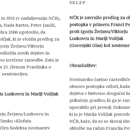
SKLEP:
NČR je zavrnilo predlog za 
 in SNS (v nadaljevanju NČR),
postopka v primeru Franci Pe
a, Nada Ravter, Peter Jančič,
proti Igorju Žerjavu/Viktorju
bra 2006 ugotovilo, da
Luskovcu in Mariji Volčjak
jak, ki jo vložila predlog za
(Gorenjski Glas) kot neuteme
orju Žerjavu/Viktorju
edložila novih dejstev in
no izrečene razsodbe. Zato je
Obrazložitev:
s 25. členom Pravilnika o
t neutemeljen.
Novinarsko častno razsodišče
obnovo postopka odloči, kad
dejstva v bistveno drugačni lu
ju Luskovcu in Mariji Volčjak
prikažejo gradivo, ki ga je ra
uporabilo pri presoji. Dokume
orju Žerjavu/Luskovcu in
ki jo je Marija Volčjak posred
 članku »Klofuta
NČR, kaže, da so se skoraj ide
1. člen Kodeksa novinarjev
obtožbe na račun Francija Pe