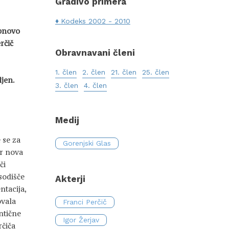
Gradivo primera
Kodeks 2002 - 2010
obnovo
rčič
Obravnavani členi
1. člen
2. člen
21. člen
25. člen
ljen.
3. člen
4. člen
Medij
 se za
Gorenjski Glas
ar nova
či
zsodišče
Akterji
ntacija,
ovala
Franci Perčič
ntične
Igor Žerjav
rčiča