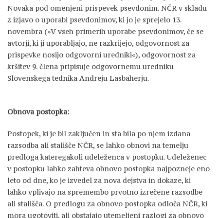
Novaka pod omenjeni prispevek psevdonim. NČR v skladu
z izjavo o uporabi psevdonimov, ki jo je sprejelo 13.
novembra (»V vseh primerih uporabe psevdonimov, če se
avtorji, ki ji uporabljajo, ne razkrijejo, odgovornost za
prispevke nosijo odgovorni uredniki«), odgovornost za
kršitev 9. člena pripisuje odgovornemu uredniku
Slovenskega tednika Andreju Lasbaherju.
Obnova postopka:
Postopek, ki je bil zaključen in sta bila po njem izdana
razsodba ali stališče NČR, se lahko obnovi na temelju
predloga kateregakoli udeleženca v postopku. Udeleženec
v postopku lahko zahteva obnovo postopka najpozneje eno
leto od dne, ko je izvedel za nova dejstva in dokaze, ki
lahko vplivajo na spremembo prvotno izrečene razsodbe
ali stališča. O predlogu za obnovo postopka odloča NČR, ki
mora ugotoviti, ali obstajajo utemeljeni razlogi za obnovo