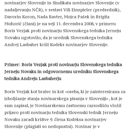
novinarjev Slovenije in Sindikata novinarjev Slovenije (v
nadaljevanju NČR), v sestavi Vili Einspieler (predsednik),
Davorin Koron, Nada Ravter, Mojca Pašek in Brigita
Mohorič (člani) je na seji 11. decembra 2008, v primeru
Boris Vezjak proti novinarju Slovenskega tednika Jerneju
Novaku ugotovilo, da je urednik Slovenskega tednika
Andrej Lasbaher kršil Kodeks novinarjev Slovenije.
Primer: Boris Vezjak proti novinarju Slovenskega tednika
Jerneju Novaku in odgovornemu uredniku Slovenskega
tednika Andreju Lasbaherju
Boris Vezjak kot bralec in kot »oseba, ki je zainteresirana za
izboljšanje stanja novinarskega pisanja v Sloveniji« , kot je
sam zapisal, je Novinarskemu častnemu razsodišču vložil
prijavo proti novinarju tednika Slovenski tednik Jerneju
Novaku zaradi kršitve 9. člena Kodeksa novinarjev
Slovenije (plagiati so nedopustni). Novinar je v