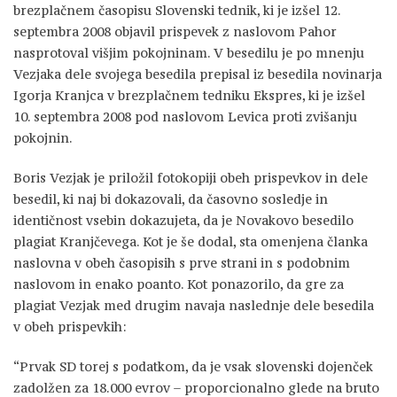
brezplačnem časopisu Slovenski tednik, ki je izšel 12.
septembra 2008 objavil prispevek z naslovom Pahor
nasprotoval višjim pokojninam. V besedilu je po mnenju
Vezjaka dele svojega besedila prepisal iz besedila novinarja
Igorja Kranjca v brezplačnem tedniku Ekspres, ki je izšel
10. septembra 2008 pod naslovom Levica proti zvišanju
pokojnin.
Boris Vezjak je priložil fotokopiji obeh prispevkov in dele
besedil, ki naj bi dokazovali, da časovno sosledje in
identičnost vsebin dokazujeta, da je Novakovo besedilo
plagiat Kranjčevega. Kot je še dodal, sta omenjena članka
naslovna v obeh časopisih s prve strani in s podobnim
naslovom in enako poanto. Kot ponazorilo, da gre za
plagiat Vezjak med drugim navaja naslednje dele besedila
v obeh prispevkih:
“Prvak SD torej s podatkom, da je vsak slovenski dojenček
zadolžen za 18.000 evrov – proporcionalno glede na bruto