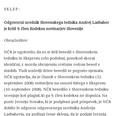
SKLEP:
Odgovorni urednik Slovenskega tednika Andrej Lasbaher
je kršil 9. člen Kodeksa novinarjev Slovenije
Obrazložitev:
NČR je ugotovilo, da so si deli besedil v Slovenskem
tedniku in Ekspresu zelo podobni, ponekod skoraj
identični, z morda obrnjenim vrstnim redom besed v
stavkih. Tudi sosledji delov besedil se pogosto ujemata.
NČR ugotavlja, da je članek v Slovenskem tedniku (12.
september 2008) sestavljen na osnovi tistega v Ekspresu
(10. september 2008). NČR besedilo v Slovenskem tedniku
ocenjuje kot plagiat, ki ga 9. člen kodeksa ne dopušča. Na
poziv Jerneju Novaku, ki je podpisan pod prispevek, je NČR
dobilo le odgovor odgovornega urednika Andreja
Lasbaherja, na podlagi česar sklepa, da je podpis Jerneja