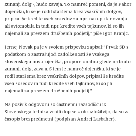
zunanji dolg -, hudo zavaja. To namreč pomeni, da je Pahor
dojenčku, ki se je rodil staršema brez vsakršnih dolgov,
pripisal še kredite vseh sosedov za npr. nakup stanovanja
ali avtomobila in tudi npr. kredite vseh tajkunov, ki so jih
najemali za prevzem družbenih podjetij,” piše Igor Kranjc.
Jernej Novak pa je v svojem prispevku zapisal:”Prvak SD s
podatkom o zastrašujoči zadolženosti že vsakega
slovenskega novorojenčka, proporcionalno glede na bruto
zunanji dolg, zavaja. S tem je namreč dojenčku, ki se je
rodil staršema brez vsakršnih dolgov, pripisal še kredite
vseh sosedov in tudi kredite vseh tajkunov, ki so jih
najemali za prevzem družbenih podjetij.”
Na poziv k odgovoru so častnemu razsodišču iz
Slovenskega tednika vrnili dopise z obrazložitvijo, da so za
časopis brezpredmetni (podpisan Andrej Lasbaher).