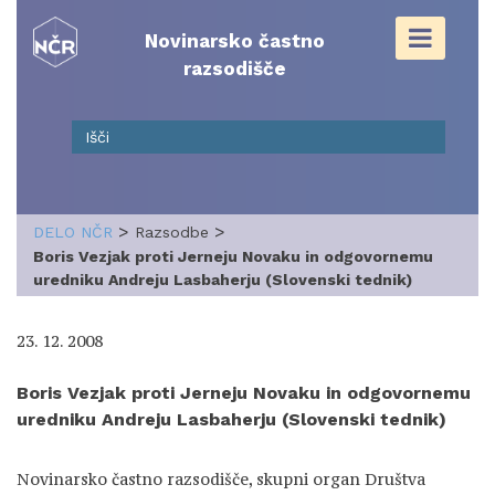
Skip
to
Novinarsko častno
content
razsodišče
>
>
DELO NČR
Razsodbe
Boris Vezjak proti Jerneju Novaku in odgovornemu
uredniku Andreju Lasbaherju (Slovenski tednik)
23. 12. 2008
Boris Vezjak proti Jerneju Novaku in odgovornemu
uredniku Andreju Lasbaherju (Slovenski tednik)
Novinarsko častno razsodišče, skupni organ Društva