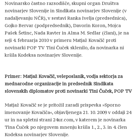
Novinarsko častno razsodišče, skupni organ Društva
novinarjev Slovenije in Sindikata novinarjev Slovenije (v
nadaljevanju NČR), v sestavi Ranka Ivelja (predsednica),
Gojko Bervar (podpredsednik), Davorin Koron, Mojca
Pašek Šetinc, Nada Ravter in Alma M. Sedlar (člani), je na
seji 4. februarja 2010 v primeru Matjaž Kovačič proti
novinarki POP TV Tini Čuček sklenilo, da novinarka ni
kršila Kodeksa novinarjev Slovenije.
Primer: Matjaž Kovačič, veleposlanik, vodja sektorja za
mednarodne organizacije in predsednik Sindikata
slovenskih diplomatov proti novinarki Tini Čuček, POP TV
Matjaž Kovačič se je pritožil zaradi prispevka »Sporno
imenovanje Kovačiča«, objavljenega 21. 10. 2009 v oddaji 24
ur in na spletni strani 24ur.com, v katerem je novinarka
Tina Čuček po njegovem mnenju kršila 1., 2., 3. in 4. člen
Kodeksa novinarjev Slovenije.