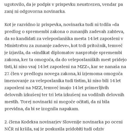
ugotovilo, da je podpis v prispevku neustrezen, vendar pa
zanj ni odgovorna novinarka.
Kot je razvidno iz prispevka, novinarka tudi ni trdila »da
predlog o spremembi zakona o zunanjih zadevah zahteva,
da so kandidati za veleposlaniška mesta 14 let zaposleni v
Ministrstvu za zunanje zadeve«, kot trdi pritožnik, temveč
je izjavila, da »sindikat diplomatov nasprotuje spremembi
zakona, ker ta omogoča, da do veleposlaniških mest pridejo
tisti, ki niso vsaj 14 let zaposleni na MZZ«, kar se nanaša na
27. člen v predlogu novega zakona, ki izjemoma omogoča
imenovanje za veleposlanika tudi tistim, ki niso bili 14 let
zaposleni na MZZ, temveč imajo 14 let primerljivih
delovnih izkušenj ter tri leta izkušenj na vodilnih delovnih
mestih. Torej novinarki ni mogoče očitati, da ni bila
previdna, da bi se izognila napakam.
2. člena Kodeksa novinarjev Slovenije novinarka po oceni
NČR ni kršila, saj je poskusila pridobiti tudi odziv