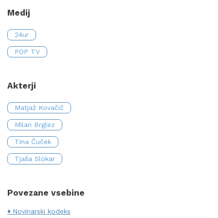
Medij
24ur
POP TV
Akterji
Matjaž Kovačič
Milan Brglez
Tina Čuček
Tjaša Slokar
Povezane vsebine
Novinarski kodeks