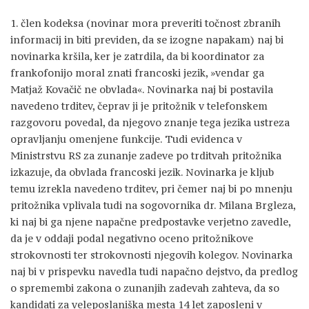
1. člen kodeksa (novinar mora preveriti točnost zbranih
informacij in biti previden, da se izogne napakam) naj bi
novinarka kršila, ker je zatrdila, da bi koordinator za
frankofonijo moral znati francoski jezik, »vendar ga
Matjaž Kovačič ne obvlada«. Novinarka naj bi postavila
navedeno trditev, čeprav ji je pritožnik v telefonskem
razgovoru povedal, da njegovo znanje tega jezika ustreza
opravljanju omenjene funkcije. Tudi evidenca v
Ministrstvu RS za zunanje zadeve po trditvah pritožnika
izkazuje, da obvlada francoski jezik. Novinarka je kljub
temu izrekla navedeno trditev, pri čemer naj bi po mnenju
pritožnika vplivala tudi na sogovornika dr. Milana Brgleza,
ki naj bi ga njene napačne predpostavke verjetno zavedle,
da je v oddaji podal negativno oceno pritožnikove
strokovnosti ter strokovnosti njegovih kolegov. Novinarka
naj bi v prispevku navedla tudi napačno dejstvo, da predlog
o spremembi zakona o zunanjih zadevah zahteva, da so
kandidati za veleposlaniška mesta 14 let zaposleni v