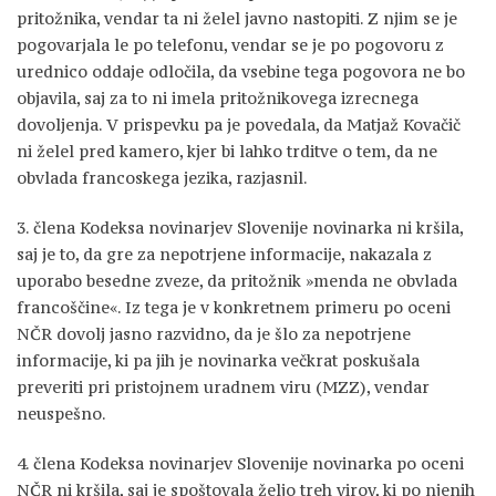
pritožnika, vendar ta ni želel javno nastopiti. Z njim se je
pogovarjala le po telefonu, vendar se je po pogovoru z
urednico oddaje odločila, da vsebine tega pogovora ne bo
objavila, saj za to ni imela pritožnikovega izrecnega
dovoljenja. V prispevku pa je povedala, da Matjaž Kovačič
ni želel pred kamero, kjer bi lahko trditve o tem, da ne
obvlada francoskega jezika, razjasnil.
3. člena Kodeksa novinarjev Slovenije novinarka ni kršila,
saj je to, da gre za nepotrjene informacije, nakazala z
uporabo besedne zveze, da pritožnik »menda ne obvlada
francoščine«. Iz tega je v konkretnem primeru po oceni
NČR dovolj jasno razvidno, da je šlo za nepotrjene
informacije, ki pa jih je novinarka večkrat poskušala
preveriti pri pristojnem uradnem viru (MZZ), vendar
neuspešno.
4. člena Kodeksa novinarjev Slovenije novinarka po oceni
NČR ni kršila, saj je spoštovala željo treh virov, ki po njenih