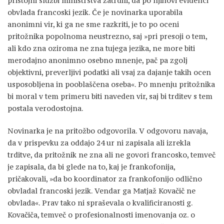
pristojni službi ministrstva zatrdili, da po njihovi evidenci
obvlada francoski jezik. Če je novinarka uporabila
anonimni vir, ki ga ne sme razkriti, je to po oceni
pritožnika popolnoma neustrezno, saj »pri presoji o tem,
ali kdo zna oziroma ne zna tujega jezika, ne more biti
merodajno anonimno osebno mnenje, pač pa zgolj
objektivni, preverljivi podatki ali vsaj za dajanje takih ocen
usposobljena in pooblaščena oseba«. Po mnenju pritožnika
bi moral v tem primeru biti naveden vir, saj bi trditev s tem
postala verodostojna.
Novinarka je na pritožbo odgovorila. V odgovoru navaja,
da v prispevku za oddajo 24 ur ni zapisala ali izrekla
trditve, da pritožnik ne zna ali ne govori francosko, temveč
je zapisala, da bi glede na to, kaj je frankofonija,
pričakovali, »da bo koordinator za frankofonijo odlično
obvladal francoski jezik. Vendar ga Matjaž Kovačič ne
obvlada«. Prav tako ni spraševala o kvalificiranosti g.
Kovačiča, temveč o profesionalnosti imenovanja oz. o