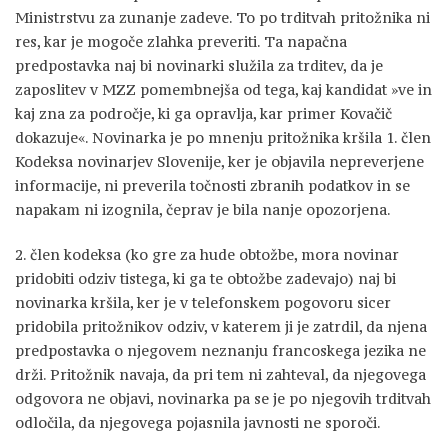
Ministrstvu za zunanje zadeve. To po trditvah pritožnika ni
res, kar je mogoče zlahka preveriti. Ta napačna
predpostavka naj bi novinarki služila za trditev, da je
zaposlitev v MZZ pomembnejša od tega, kaj kandidat »ve in
kaj zna za področje, ki ga opravlja, kar primer Kovačič
dokazuje«. Novinarka je po mnenju pritožnika kršila 1. člen
Kodeksa novinarjev Slovenije, ker je objavila nepreverjene
informacije, ni preverila točnosti zbranih podatkov in se
napakam ni izognila, čeprav je bila nanje opozorjena.
2. člen kodeksa (ko gre za hude obtožbe, mora novinar
pridobiti odziv tistega, ki ga te obtožbe zadevajo) naj bi
novinarka kršila, ker je v telefonskem pogovoru sicer
pridobila pritožnikov odziv, v katerem ji je zatrdil, da njena
predpostavka o njegovem neznanju francoskega jezika ne
drži. Pritožnik navaja, da pri tem ni zahteval, da njegovega
odgovora ne objavi, novinarka pa se je po njegovih trditvah
odločila, da njegovega pojasnila javnosti ne sporoči.