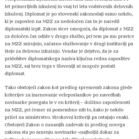
let primerljivih izkušenj in vsaj tri leta vodstvenih delovnih
izkušenj. Diplomat je po slovenski zakonodaji samo nekdo,
ki je zaposlen na MZZ za nedoločen čas in je naredil
diplomatski izpit. Zakon sicer omogoča, da diplomat z MZZ
za določen čas odide v drugo službo, pri tem pa mu pravice
na MZZ mirujejo, začasno službovanje v drugi instituciji pa
šteje za delovno izkušnjo. Vendar je dejstvo, da je za
pridobitev diplomatskega naziva ključna redna zaposlitev
na MZZ, saj brez tega v Sloveniji ni mogoče postati
diplomat.
Tako obstoječi zakon kot predlog sprememb zakona glede
kriterijev za imenovanje veleposlanikov po navedbah
novinarke posegata le v en kriterij – dolžino zaposlenosti
na MZZ, pri čemer ni pomembno niti to, kako je nekdo
prišel na ministrstvo. Strokovni kriteriji pa ostajajo enaki.
Obstoječi Zakon o zunanjih zadevah in predlog novega
zakona sta po mnenju novinarke »najboljši dokaz za