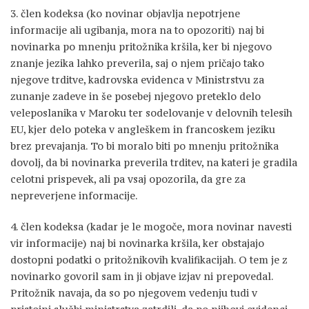
3. člen kodeksa (ko novinar objavlja nepotrjene
informacije ali ugibanja, mora na to opozoriti) naj bi
novinarka po mnenju pritožnika kršila, ker bi njegovo
znanje jezika lahko preverila, saj o njem pričajo tako
njegove trditve, kadrovska evidenca v Ministrstvu za
zunanje zadeve in še posebej njegovo preteklo delo
veleposlanika v Maroku ter sodelovanje v delovnih telesih
EU, kjer delo poteka v angleškem in francoskem jeziku
brez prevajanja. To bi moralo biti po mnenju pritožnika
dovolj, da bi novinarka preverila trditev, na kateri je gradila
celotni prispevek, ali pa vsaj opozorila, da gre za
nepreverjene informacije.
4. člen kodeksa (kadar je le mogoče, mora novinar navesti
vir informacije) naj bi novinarka kršila, ker obstajajo
dostopni podatki o pritožnikovih kvalifikacijah. O tem je z
novinarko govoril sam in ji objave izjav ni prepovedal.
Pritožnik navaja, da so po njegovem vedenju tudi v