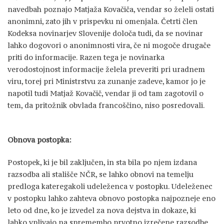
navedbah poznajo Matjaža Kovačiča, vendar so želeli ostati
anonimni, zato jih v prispevku ni omenjala. Četrti člen
Kodeksa novinarjev Slovenije določa tudi, da se novinar
lahko dogovori o anonimnosti vira, če ni mogoče drugače
priti do informacije. Razen tega je novinarka
verodostojnost informacije želela preveriti pri uradnem
viru, torej pri Ministrstvu za zunanje zadeve, kamor jo je
napotil tudi Matjaž Kovačič, vendar ji od tam zagotovil o
tem, da pritožnik obvlada francoščino, niso posredovali.
Obnova postopka:
Postopek, ki je bil zaključen, in sta bila po njem izdana
razsodba ali stališče NČR, se lahko obnovi na temelju
predloga kateregakoli udeleženca v postopku. Udeleženec
v postopku lahko zahteva obnovo postopka najpozneje eno
leto od dne, ko je izvedel za nova dejstva in dokaze, ki
lahko vplivajo na spremembo prvotno izrečene razsodbe