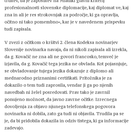
trditev, da je zaposlitev na Mladiki glavni kriterij
profesionalnosti slovenske diplomacije, kaj diplomat ve, kaj
zna in ali je res strokovnjak za področje, ki ga opravlja,
očitno ni tako pomembno«, kar je v navedenem prispevku
tudi zapisala.
V zvezi z očitkom o kršitvi 2. člena Kodeksa novinarjev
Slovenije novinarka navaja, da ni nikoli zapisala ali izrekla,
da g. Kovačič ne zna ali ne govori francosko, temveč je
izjavila, da g. Kovačič tega jezika ne obvlada. Kot pojasnjuje,
se obvladovanje tujega jezika dokazuje z diplomo ali
mednarodno priznanimi certifikati. Pritožnika je za
dokazilo o tem tudi zaprosila, vendar ji ga po njenih
navedbah ni želel posredovati. Prav tako je zavrnil
ponujeno možnost, da javno zavrne očitke. Izrecnega
dovoljenja za objavo njunega telefonskega pogovora
novinarka ni dobila, zato ga tudi ni objavila. Trudila pa se
je, da bi pridobila dokazila in odziv tistega, ki ga informacije
zadevajo.