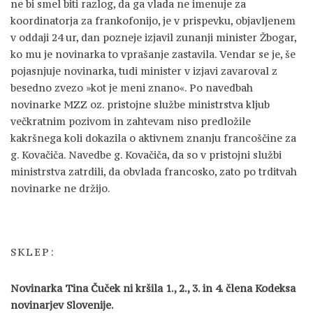
ne bi smel biti razlog, da ga vlada ne imenuje za
koordinatorja za frankofonijo, je v prispevku, objavljenem
v oddaji 24 ur, dan pozneje izjavil zunanji minister Žbogar,
ko mu je novinarka to vprašanje zastavila. Vendar se je, še
pojasnjuje novinarka, tudi minister v izjavi zavaroval z
besedno zvezo »kot je meni znano«. Po navedbah
novinarke MZZ oz. pristojne službe ministrstva kljub
večkratnim pozivom in zahtevam niso predložile
kakršnega koli dokazila o aktivnem znanju francoščine za
g. Kovačiča. Navedbe g. Kovačiča, da so v pristojni službi
ministrstva zatrdili, da obvlada francosko, zato po trditvah
novinarke ne držijo.
SKLEP:
Novinarka Tina Čuček ni kršila 1., 2., 3. in 4. člena Kodeksa
novinarjev Slovenije.