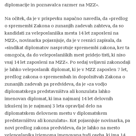
diplomacije in poznavalca razmer na MZZ«.
Na očitek, da je v prispevku napačno navedla, da »predlog
o spremembi Zakona o zunanjih zadevah zahteva, da so
kandidati za veleposlaniška mesta 14 let zaposleni na
MZZ«, novinarka pojasnjuje, da je v resnici zapisala, da
»sindikat diplomatov nasprotuje spremembi zakona, ker ta
omogoča, da do veleposlaniških mest pridejo tisti, ki niso
vsaj 14 let zaposleni na MZZ«. Po sedaj veljavni zakonodaji
je lahko veleposlanik diplomat, ki je v MZZ zaposlen 7 let,
predlog zakona o spremembah in dopolnitvah Zakona o
zunanjih zadevah pa predvideva, da je »za vodjo
diplomatskega predstavništva ali konzulata lahko
imenovan diplomat, ki ima najmanj 14 let delovnih
izkušenj in je najmanj 3 leta opravljal delo na
diplomatskem delovnem mestu v diplomatskem
predstavništvu ali konzulatu«. Kot pojasnjuje novinarka, pa
novi predlog zakona predvideva, da je lahko na mesto
veleposlanika izjemoma imenovana tudi oseba, ki ima 14