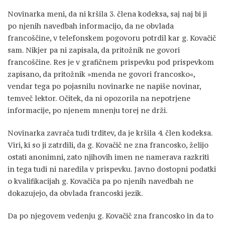
Novinarka meni, da ni kršila 3. člena kodeksa, saj naj bi ji
po njenih navedbah informacijo, da ne obvlada
francoščine, v telefonskem pogovoru potrdil kar g. Kovačič
sam. Nikjer pa ni zapisala, da pritožnik ne govori
francoščine. Res je v grafičnem prispevku pod prispevkom
zapisano, da pritožnik »menda ne govori francosko«,
vendar tega po pojasnilu novinarke ne napiše novinar,
temveč lektor. Očitek, da ni opozorila na nepotrjene
informacije, po njenem mnenju torej ne drži.
Novinarka zavrača tudi trditev, da je kršila 4. člen kodeksa.
Viri, ki so ji zatrdili, da g. Kovačič ne zna francosko, želijo
ostati anonimni, zato njihovih imen ne namerava razkriti
in tega tudi ni naredila v prispevku. Javno dostopni podatki
o kvalifikacijah g. Kovačiča pa po njenih navedbah ne
dokazujejo, da obvlada francoski jezik.
Da po njegovem vedenju g. Kovačič zna francosko in da to