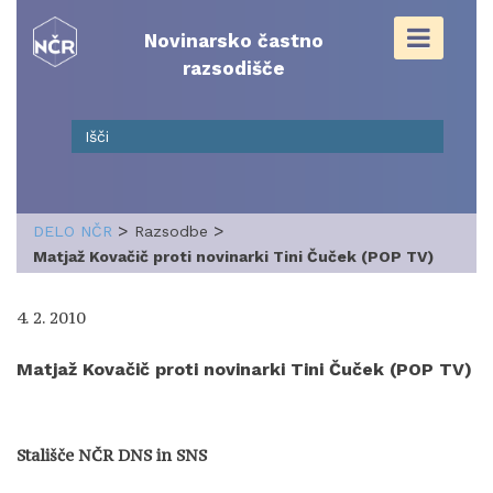
Skip
to
Novinarsko častno
content
razsodišče
>
>
DELO NČR
Razsodbe
Matjaž Kovačič proti novinarki Tini Čuček (POP TV)
4. 2. 2010
Matjaž Kovačič proti novinarki Tini Čuček (POP TV)
Stališče NČR DNS in SNS