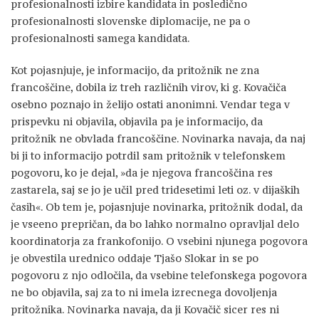
profesionalnosti izbire kandidata in posledično
profesionalnosti slovenske diplomacije, ne pa o
profesionalnosti samega kandidata.
Kot pojasnjuje, je informacijo, da pritožnik ne zna
francoščine, dobila iz treh različnih virov, ki g. Kovačiča
osebno poznajo in želijo ostati anonimni. Vendar tega v
prispevku ni objavila, objavila pa je informacijo, da
pritožnik ne obvlada francoščine. Novinarka navaja, da naj
bi ji to informacijo potrdil sam pritožnik v telefonskem
pogovoru, ko je dejal, »da je njegova francoščina res
zastarela, saj se jo je učil pred tridesetimi leti oz. v dijaških
časih«. Ob tem je, pojasnjuje novinarka, pritožnik dodal, da
je vseeno prepričan, da bo lahko normalno opravljal delo
koordinatorja za frankofonijo. O vsebini njunega pogovora
je obvestila urednico oddaje Tjašo Slokar in se po
pogovoru z njo odločila, da vsebine telefonskega pogovora
ne bo objavila, saj za to ni imela izrecnega dovoljenja
pritožnika. Novinarka navaja, da ji Kovačič sicer res ni