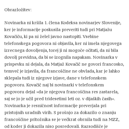
Obrazložitev:
Novinarka ni kršila 1. člena Kodeksa novinarjev Slovenije,
ker je informacije poskusila preveriti tudi pri Matjažu
Kovačiču, ki pa ni želel javno nastopiti. Vsebine
telefonskega pogovora ni objavila, ker ni imela njegovega
izrecnega dovoljenja, torej ji ni mogoče očitati, da ni bila
dovolj previdna, da bi se izognila napakam. Novinarka v
prispevku ni dejala, da Matjaž Kovačič ne govori francosko,
temveč je izjavila, da francoščine ne obvlada, kar je lahko
sklepala tudi iz njegove izjave, dane v telefonskem
pogovoru. Kovačič naj bi novinarki v telefonskem
pogovoru dejal »da je njegova francoščina res zastarela,
saj se jo je učil pred tridesetimi leti oz. v dijaških časih«.
Novinarka je resničnost informacije preverjala pri
pristojnih uradnih virih. S prošnjo za dokazilo o znanju
francoščine pritožnika se je večkrat obrnila tudi na MZZ,
od koder ji dokazila niso posredovali. Razsodišče je