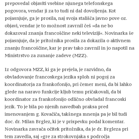
prepovedal objaviti vsebine njunega telefonskega
pogovora, vendar ji za to tudi ni dal dovoljenja. Kot
pojasnjuje, ga je prosila, naj svoja stališča javno pove oz.
objavi, vendar je to možnost zavrnil češ »da ne bo
dokazoval znanja francoščine neki televiziji«. Novinarka še
pojasnjuje, da je pritožnika prosila za dokazila o aktivnem
znanju francoščine, kar je prav tako zavrnil in jo napotil na
Ministrstvo za zunanje zadeve (MZZ).
Iz odgovora MZZ, ki ga je prejela, je razvidno, da
obvladovanje francoskega jezika sploh ni pogoj za
koordinatorja za frankofonijo, pri čemer meni, da bi lahko
glede na naravo funkcije kljub temu pričakovali, da bi
koordinator za frankofonijo odlično obvladal francoski
jezik. To je bila po njenih navedbah praksa pred
imenovanjem g. Kovačiča, takšnega mnenja pa je bil tudi
doc. dr. Milan Brglez, ki je v prispevku podal komentar.
Novinarka zavrača očitek pritožnika, da je dr. Brgleza pri
tem zavedla, saj »gre za strokovnjaka s področja