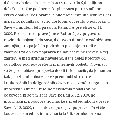
d.d. v prvih devetih mesecih 2009 ustvarila 5,6 milijona
dobička, družbe poslovne skupine Sava pa 10,6 milijona
evrov dobička. Poslovanje je bilo tudi v minulih letih ves čas
uspešno, podatki so javno dostopni, obvestilo o poslovanju
Save v minulem letu pa so na Kanalu A prejeli že 6. 11.
2009. Predsednik uprave Janez Bohorič je v pogovoru
novinarki pojasnil, da Sava, d.d. svojo finančno zadolženost
zmanjšuje, to pa je bilo podrobno pojasnjeno tudi v
zahtevku za objavo popravka na navedeni prispevek. V tej
zahtevi je med drugim navedeno, da je delež kreditov 44
odstotkov pod povprečjem primerljivih podjetij. Novinarji
so že pred objavo prispevka dobili informacije, da je namen
izdaje petletnih obveznic v spremembi strukture
kratkoročnih in dolgoročnih obveznosti, vendar tega niso
upoštevali. Objavili niso ne navedenih podatkov, ne
odgovora, ki so jim ga iz Save poslali 3. 12. 2009, ne
informacij iz pogovora novinarke s predsednikom uprave
Save 4. 12. 2009, ne zahtevka po objavi popravka. Prvi člen
kodeksa so urednik in novinarja kršili, ker niso priznali