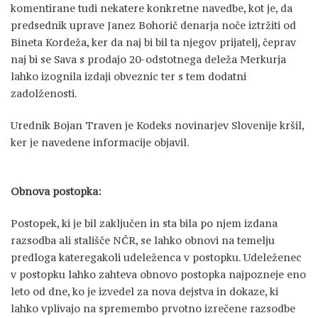
komentirane tudi nekatere konkretne navedbe, kot je, da
predsednik uprave Janez Bohorič denarja noče iztržiti od
Bineta Kordeža, ker da naj bi bil ta njegov prijatelj, čeprav
naj bi se Sava s prodajo 20-odstotnega deleža Merkurja
lahko izognila izdaji obveznic ter s tem dodatni
zadolženosti.
Urednik Bojan Traven je Kodeks novinarjev Slovenije kršil,
ker je navedene informacije objavil.
Obnova postopka:
Postopek, ki je bil zaključen in sta bila po njem izdana
razsodba ali stališče NČR, se lahko obnovi na temelju
predloga kateregakoli udeleženca v postopku. Udeleženec
v postopku lahko zahteva obnovo postopka najpozneje eno
leto od dne, ko je izvedel za nova dejstva in dokaze, ki
lahko vplivajo na spremembo prvotno izrečene razsodbe