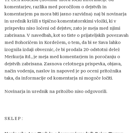
komentarjev, razlika med poročilom o dejstvih in
komentarjem pa mora biti jasno razvidna) naj bi novinarja
in urednik kršili s tipično komentatorskimi vložki, ki v
prispevku niso ločeni od dejstev, zato je meja med njimi
zabrisana. V navedbah, kot so tiste o prijateljskih povezavah
med Bohoričem in Kordežem, o tem, da bi se Sava lahko
izognila izdaji obveznic, če bi prodala 20-odstotni delež
Merkurja itd., je meja med komentarjem in poročanju o
dejstvih zabrisana. Zasnova celotnega prispevka, objava,
način vodenja, naslov in napoved je po oceni pritožnika
taka, da informacije od komentarja ni mogoče ločiti.
Novinarja in urednik na pritožbo niso odgovorili.
SKLEP: