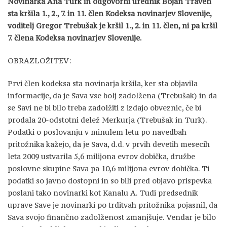
Novinarka Ana Turk in odgovorni urednik Bojan Traven
sta kršila 1., 2., 7. in 11. člen Kodeksa novinarjev Slovenije,
voditelj Gregor Trebušak je kršil 1., 2. in 11. člen, ni pa kršil
7. člena Kodeksa novinarjev Slovenije.
OBRAZLOŽITEV:
Prvi člen kodeksa sta novinarja kršila, ker sta objavila
informacije, da je Sava vse bolj zadolžena (Trebušak) in da
se Savi ne bi bilo treba zadolžiti z izdajo obveznic, če bi
prodala 20-odstotni delež Merkurja (Trebušak in Turk).
Podatki o poslovanju v minulem letu po navedbah
pritožnika kažejo, da je Sava, d.d. v prvih devetih mesecih
leta 2009 ustvarila 5,6 milijona evrov dobička, družbe
poslovne skupine Sava pa 10,6 milijona evrov dobička. Ti
podatki so javno dostopni in so bili pred objavo prispevka
poslani tako novinarki kot Kanalu A. Tudi predsednik
uprave Save je novinarki po trditvah pritožnika pojasnil, da
Sava svojo finančno zadolženost zmanjšuje. Vendar je bilo