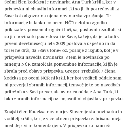
Sedmi člen kodeksa je novinarka Ana Turk kršila, ker v
prispevku ni objavila informacij, ki so ji jih posredovali iz
Save kot odgovor na njena novinarska vprašanja. Te
informacije bi lahko po oceni NČR celotno zgodbo
prikazale v povsem drugačni luči, saj poslovni rezultati, ki
so jih novinarki posredovali iz Save, kažejo, da je ta tudi v
prvem devetmesečju leta 2009 poslovala uspešno in da
torej ne drži, da »Sava tone« oz. posluje z izgubo, kot je v
prispevku navedla novinarka. S tem je novinarka po
mnenju NČR zamolčala pomembne informacije, ki jih je
zbrala pred objavo prispevka. Gregor Trebušak 7. člena
kodeksa po oceni NČR ni kršil, ker kot voditelj oddaje sam
ni preverjal zbranih informacij, temveč je te po navedbah
pritožnika v Savi preverjala avtorica oddaje Ana Turk, ki
tako zbranih informacij oz. pojasnil ni objavila v prispevku.
Enajsti člen Kodeksa novinarjev Slovenije sta novinarka in
voditelj kršila, ker je v celotnem prispevku zabrisana meja
med dejstvi in komentarjem. V prispevku so namreč