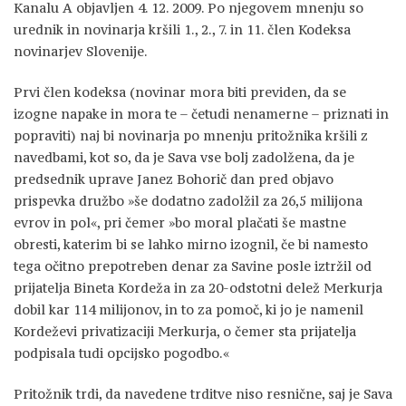
Kanalu A objavljen 4. 12. 2009. Po njegovem mnenju so
urednik in novinarja kršili 1., 2., 7. in 11. člen Kodeksa
novinarjev Slovenije.
Prvi člen kodeksa (novinar mora biti previden, da se
izogne napake in mora te – četudi nenamerne – priznati in
popraviti) naj bi novinarja po mnenju pritožnika kršili z
navedbami, kot so, da je Sava vse bolj zadolžena, da je
predsednik uprave Janez Bohorič dan pred objavo
prispevka družbo »še dodatno zadolžil za 26,5 milijona
evrov in pol«, pri čemer »bo moral plačati še mastne
obresti, katerim bi se lahko mirno izognil, če bi namesto
tega očitno prepotreben denar za Savine posle iztržil od
prijatelja Bineta Kordeža in za 20-odstotni delež Merkurja
dobil kar 114 milijonov, in to za pomoč, ki jo je namenil
Kordeževi privatizaciji Merkurja, o čemer sta prijatelja
podpisala tudi opcijsko pogodbo.«
Pritožnik trdi, da navedene trditve niso resnične, saj je Sava