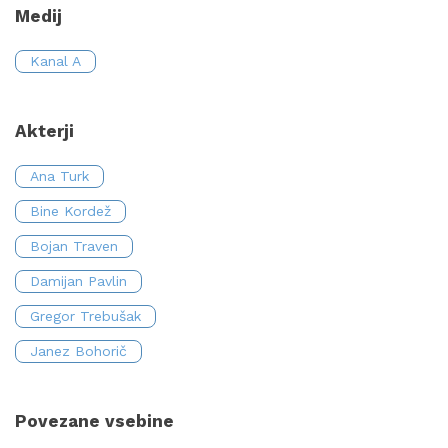
Medij
Kanal A
Akterji
Ana Turk
Bine Kordež
Bojan Traven
Damijan Pavlin
Gregor Trebušak
Janez Bohorič
Povezane vsebine