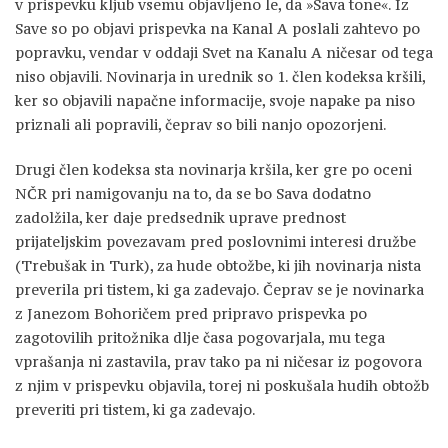
v prispevku kljub vsemu objavljeno le, da »Sava tone«. Iz
Save so po objavi prispevka na Kanal A poslali zahtevo po
popravku, vendar v oddaji Svet na Kanalu A ničesar od tega
niso objavili. Novinarja in urednik so 1. člen kodeksa kršili,
ker so objavili napačne informacije, svoje napake pa niso
priznali ali popravili, čeprav so bili nanjo opozorjeni.
Drugi člen kodeksa sta novinarja kršila, ker gre po oceni
NČR pri namigovanju na to, da se bo Sava dodatno
zadolžila, ker daje predsednik uprave prednost
prijateljskim povezavam pred poslovnimi interesi družbe
(Trebušak in Turk), za hude obtožbe, ki jih novinarja nista
preverila pri tistem, ki ga zadevajo. Čeprav se je novinarka
z Janezom Bohoričem pred pripravo prispevka po
zagotovilih pritožnika dlje časa pogovarjala, mu tega
vprašanja ni zastavila, prav tako pa ni ničesar iz pogovora
z njim v prispevku objavila, torej ni poskušala hudih obtožb
preveriti pri tistem, ki ga zadevajo.