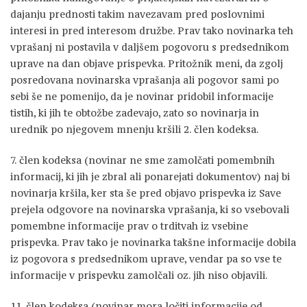
dajanju prednosti takim navezavam pred poslovnimi
interesi in pred interesom družbe. Prav tako novinarka teh
vprašanj ni postavila v daljšem pogovoru s predsednikom
uprave na dan objave prispevka. Pritožnik meni, da zgolj
posredovana novinarska vprašanja ali pogovor sami po
sebi še ne pomenijo, da je novinar pridobil informacije
tistih, ki jih te obtožbe zadevajo, zato so novinarja in
urednik po njegovem mnenju kršili 2. člen kodeksa.
7. člen kodeksa (novinar ne sme zamolčati pomembnih
informacij, ki jih je zbral ali ponarejati dokumentov) naj bi
novinarja kršila, ker sta še pred objavo prispevka iz Save
prejela odgovore na novinarska vprašanja, ki so vsebovali
pomembne informacije prav o trditvah iz vsebine
prispevka. Prav tako je novinarka takšne informacije dobila
iz pogovora s predsednikom uprave, vendar pa so vse te
informacije v prispevku zamolčali oz. jih niso objavili.
11. člen kodeksa (novinar mora ločiti informacije od