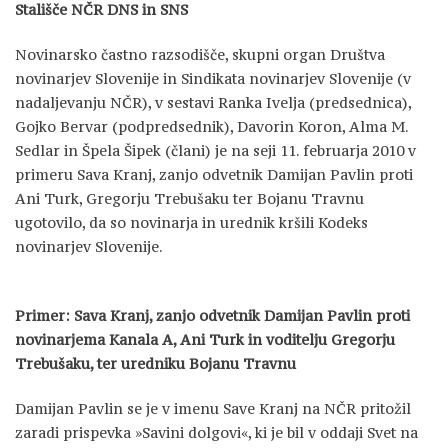
Stališče NČR DNS in SNS
Novinarsko častno razsodišče, skupni organ Društva
novinarjev Slovenije in Sindikata novinarjev Slovenije (v
nadaljevanju NČR), v sestavi Ranka Ivelja (predsednica),
Gojko Bervar (podpredsednik), Davorin Koron, Alma M.
Sedlar in Špela Šipek (člani) je na seji 11. februarja 2010 v
primeru Sava Kranj, zanjo odvetnik Damijan Pavlin proti
Ani Turk, Gregorju Trebušaku ter Bojanu Travnu
ugotovilo, da so novinarja in urednik kršili Kodeks
novinarjev Slovenije.
Primer: Sava Kranj, zanjo odvetnik Damijan Pavlin proti
novinarjema Kanala A, Ani Turk in voditelju Gregorju
Trebušaku, ter uredniku Bojanu Travnu
Damijan Pavlin se je v imenu Save Kranj na NČR pritožil
zaradi prispevka »Savini dolgovi«, ki je bil v oddaji Svet na