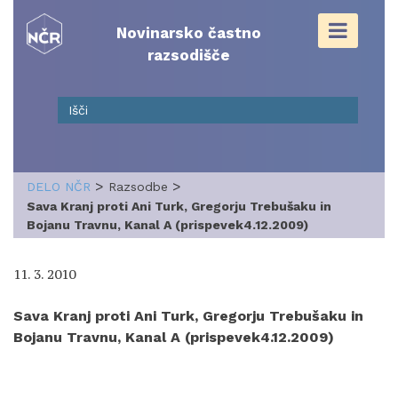
Skip
to
Novinarsko častno
content
razsodišče
>
>
DELO NČR
Razsodbe
Sava Kranj proti Ani Turk, Gregorju Trebušaku in
Bojanu Travnu, Kanal A (prispevek4.12.2009)
11. 3. 2010
Sava Kranj proti Ani Turk, Gregorju Trebušaku in
Bojanu Travnu, Kanal A (prispevek4.12.2009)