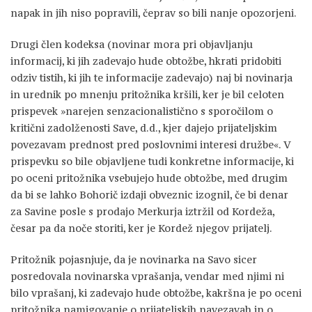
napak in jih niso popravili, čeprav so bili nanje opozorjeni.
Drugi člen kodeksa (novinar mora pri objavljanju
informacij, ki jih zadevajo hude obtožbe, hkrati pridobiti
odziv tistih, ki jih te informacije zadevajo) naj bi novinarja
in urednik po mnenju pritožnika kršili, ker je bil celoten
prispevek »narejen senzacionalistično s sporočilom o
kritični zadolženosti Save, d.d., kjer dajejo prijateljskim
povezavam prednost pred poslovnimi interesi družbe«. V
prispevku so bile objavljene tudi konkretne informacije, ki
po oceni pritožnika vsebujejo hude obtožbe, med drugim
da bi se lahko Bohorič izdaji obveznic izognil, če bi denar
za Savine posle s prodajo Merkurja iztržil od Kordeža,
česar pa da noče storiti, ker je Kordež njegov prijatelj.
Pritožnik pojasnjuje, da je novinarka na Savo sicer
posredovala novinarska vprašanja, vendar med njimi ni
bilo vprašanj, ki zadevajo hude obtožbe, kakršna je po oceni
pritožnika namigovanje o prijateljskih navezavah in o