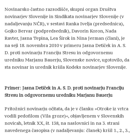
Novinarsko častno razsodišče, skupni organ Društva
novinarjev Slovenije in Sindikata novinarjev Slovenije (v
nadaljevanju NČR), v sestavi Ranka Ivelja (predsednica),
Gojko Bervar (podpredsednik), Davorin Koron, Nada
Ravter, Jasna Tepina, Lea Širok in Nina Jerman (člani), je
na seji 18. novembra 2010 v primeru Jasna Detiček in A. S.
D. proti novinarju Franciju Stresu in odgovornemu
uredniku Marjanu Bauerju, Slovenske novice, ugotovilo, da
sta novinar in urednik kršila Kodeks novinarjev Slovenije.
Primer: Jasna Detiček in A. S. D. proti novinarju Franciju
Stresu in odgovornemu uredniku Marjanu Bauerju
Pritožnici novinarju očitata, da je v članku »Otroke iz vrtca
vodili pedofilom (Vila groze)«, objavljenem v Slovenskih
novicah, letnik XX, št. 138, na naslovnici in na 3. strani
navedenega časopisa (v nadaljevanju: članek) kršil 1., 2., 3.,