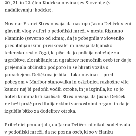
20., 21. in 22. člen Kodeksa novinarjev Slovenije (v
nadaljevanju: kodeks).
Novinar Franci Stres navaja, da nastopa Jasna Detiček v eni
glavnih vlog v aferi o pedofilski mreži v mestu Rignano
Flaminio (severno od Rima), da je pobegnila v Slovenijo
pred italijanskimi preiskovalci in navaja italijansko
tedensko revijo Oggi, ki piše, da jo policija obtožuje za
ugrabitve, zlorabljanje in ugrabitev nemočnih oseb ter da je
prejemala občinsko podporo in se hkrati vozila s
porschejem. Detičkova je bila – tako novinar – pred
pobegom v Maribor stanovalka in oskrbnica razkošne vile,
kamor naj bi pedofili vodili otroke, in je izginila, ko so jo
hoteli kriminalisti zaslišati. Stres navaja, da Jasna Detiček
ne beži prvič pred italijanskimi varnostnimi organi in da je
izgubila bitko za dodelitev otroka.
Pritožnici poudarjata, da Jasna Detiček ni nikoli sodelovala
v pedofilski mreži, da ne pozna oseb, ki so v članku