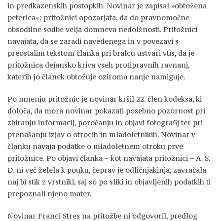
in predkazenskih postopkih. Novinar je zapisal »obtožena
peterica«; pritožnici opozarjata, da do pravnomočne
obsodilne sodbe velja domneva nedolžnosti. Pritožnici
navajata, da se zaradi navedenega in v povezavi s
preostalim tekstom članka pri bralcu ustvari vtis, da je
pritožnica dejansko kriva vseh protipravnih ravnanj,
katerih jo članek obtožuje oziroma nanje namiguje.
Po mnenju pritožnic je novinar kršil 22. člen kodeksa, ki
določa, da mora novinar pokazati posebno pozornost pri
zbiranju informacij, poročanju in objavi fotografij ter pri
prenašanju izjav o otrocih in mladoletnikih. Novinar v
članku navaja podatke o mladoletnem otroku prve
pritožnice. Po objavi članka – kot navajata pritožnici – A. S.
D. ni več želela k pouku, čeprav je odličnjakinja, zavračala
naj bi stik z vrstniki, saj so po sliki in objavljenih podatkih ti
prepoznali njeno mater.
Novinar Franci Stres na pritožbe ni odgovoril, predlog