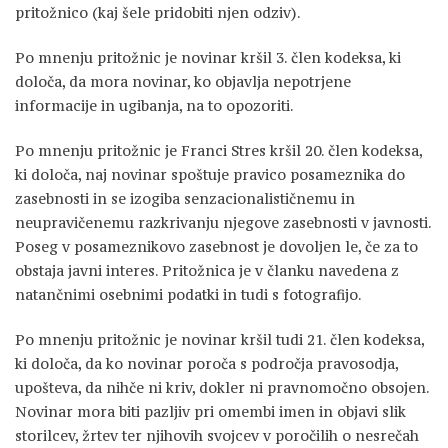
pritožnico (kaj šele pridobiti njen odziv).
Po mnenju pritožnic je novinar kršil 3. člen kodeksa, ki
določa, da mora novinar, ko objavlja nepotrjene
informacije in ugibanja, na to opozoriti.
Po mnenju pritožnic je Franci Stres kršil 20. člen kodeksa,
ki določa, naj novinar spoštuje pravico posameznika do
zasebnosti in se izogiba senzacionalističnemu in
neupravičenemu razkrivanju njegove zasebnosti v javnosti.
Poseg v posameznikovo zasebnost je dovoljen le, če za to
obstaja javni interes. Pritožnica je v članku navedena z
natančnimi osebnimi podatki in tudi s fotografijo.
Po mnenju pritožnic je novinar kršil tudi 21. člen kodeksa,
ki določa, da ko novinar poroča s področja pravosodja,
upošteva, da nihče ni kriv, dokler ni pravnomočno obsojen.
Novinar mora biti pazljiv pri omembi imen in objavi slik
storilcev, žrtev ter njihovih svojcev v poročilih o nesrečah