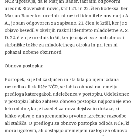
NČR ugotavlja, da je Marjan Bauer, takratni odgovorni
urednik Slovenskih novic, kršil 21. in 22. člen kodeksa. Ker
Marjan Bauer kot urednik ni razkril identitete novinarja A.
A., je sam odgovoren za zapisano. 21. člen je kršil, ker je z
objavo besedil v okvirjih razkril identiteto mladoletne A. S.
D. 22. člen je urednik kršil, ker je objavil vse podrobnosti
skrbniške tožbe za mladoletnega otroka in pri tem ni
pokazal nobene obzirnosti.
Obnova postopka:
Postopek, ki je bil zaključen in sta bila po njem izdana
razsodba ali stališče NČR, se lahko obnovi na temelju
predloga kateregakoli udeleženca v postopku. Udeleženec
v postopku lahko zahteva obnovo postopka najpozneje eno
leto od dne, ko je izvedel za nova dejstva in dokaze, ki
lahko vplivajo na spremembo prvotno izrečene razsodbe
ali stališča. O predlogu za obnovo postopka odloča NČR, ki
mora ugotoviti, ali obstajajo utemeljeni razlogi za obnovo