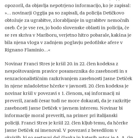
opozoril, da objavlja nepotrjeno informacijo, ko je zapisal:
»… novinarji Oggija pa so zapisali, da policija Detičkovo
obtožuje za ugrabitve, zlorabljanje in ugrabitev nemočnih
oseb. Če je vse res, jo bodo slovenske oblasti in policija, če
se res skriva v Mariboru, verjetno hitro pobarale, kakšna je
bila njena vloga v zadnjem poglavju pedofilske afere v
Rignano Flaminio…«
Novinar Franci Stres je kršil 20. in 22. člen kodeksa z
nespoštovanjem pravice posameznika do zasebnosti in s
senzacionalističnim razkrivanjem zasebnosti Jasne Detiček
in njene mladoletne hčerke v javnosti. 20. člen kodeksa je
novinar kršil v povezavi s 1. členom, saj informacij ni
preveril, zaradi česar tudi ne more dokazati, da je razkritje
zasebnosti Jasne Detiček v javnem interesu. Novinar bi
informacije moral preveriti, na primer pri italijanski
policiji. Franci Stres je kršil 22. člen kljub temu, da hčerke
Jasne Detiček ni imenoval. V povezavi z besedilom v
okvirjih, ki so sestavni del članka in katerih avtor je A. A. (in