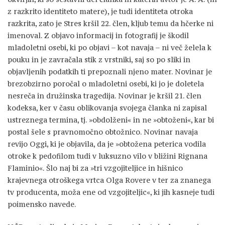
z razkrito identiteto matere), je tudi identiteta otroka
razkrita, zato je Stres kršil 22. člen, kljub temu da hčerke ni
imenoval. Z objavo informacij in fotografij je škodil
mladoletni osebi, ki po objavi – kot navaja – ni več želela k
pouku in je zavračala stik z vrstniki, saj so po sliki in
objavljenih podatkih ti prepoznali njeno mater. Novinar je
brezobzirno poročal o mladoletni osebi, ki jo je doletela
nesreča in družinska tragedija. Novinar je kršil 21. člen
kodeksa, ker v času oblikovanja svojega članka ni zapisal
ustreznega termina, tj. »obdolženi« in ne »obtoženi«, kar bi
postal šele s pravnomočno obtožnico. Novinar navaja
revijo Oggi, ki je objavila, da je »obtožena peterica vodila
otroke k pedofilom tudi v luksuzno vilo v bližini Rignana
Flaminio«. Šlo naj bi za »tri vzgojiteljice in hišnico
krajevnega otroškega vrtca Olga Rovere v ter za znanega
tv producenta, moža ene od vzgojiteljic«, ki jih kasneje tudi
poimensko navede.