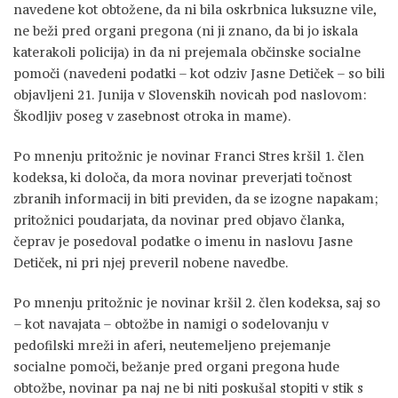
navedene kot obtožene, da ni bila oskrbnica luksuzne vile,
ne beži pred organi pregona (ni ji znano, da bi jo iskala
katerakoli policija) in da ni prejemala občinske socialne
pomoči (navedeni podatki – kot odziv Jasne Detiček – so bili
objavljeni 21. Junija v Slovenskih novicah pod naslovom:
Škodljiv poseg v zasebnost otroka in mame).
Po mnenju pritožnic je novinar Franci Stres kršil 1. člen
kodeksa, ki določa, da mora novinar preverjati točnost
zbranih informacij in biti previden, da se izogne napakam;
pritožnici poudarjata, da novinar pred objavo članka,
čeprav je posedoval podatke o imenu in naslovu Jasne
Detiček, ni pri njej preveril nobene navedbe.
Po mnenju pritožnic je novinar kršil 2. člen kodeksa, saj so
– kot navajata – obtožbe in namigi o sodelovanju v
pedofilski mreži in aferi, neutemeljeno prejemanje
socialne pomoči, bežanje pred organi pregona hude
obtožbe, novinar pa naj ne bi niti poskušal stopiti v stik s