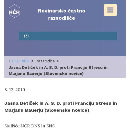
Skip
to
Novinarsko častno
content
razsodišče
>
>
DELO NČR
Razsodbe
Jasna Detiček in A. S. D. proti Franciju Stresu in
Marjanu Bauerju (Slovenske novice)
8. 12. 2010
Jasna Detiček in A. S. D. proti Franciju Stresu in
Marjanu Bauerju (Slovenske novice)
Stališče NČR DNS in SNS