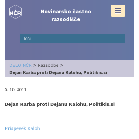
Skip
to
Novinarsko častno
content
razsodišče
>
>
DELO NČR
Razsodbe
Dejan Karba proti Dejanu Kalohu, Politikis.si
5. 10. 2011
Dejan Karba proti Dejanu Kalohu, Politikis.si
Prispevek Kaloh