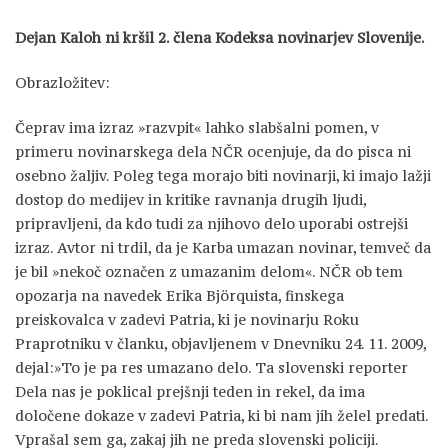
Dejan Kaloh ni kršil 2. člena Kodeksa novinarjev Slovenije.
Obrazložitev:
Čeprav ima izraz »razvpit« lahko slabšalni pomen, v
primeru novinarskega dela NČR ocenjuje, da do pisca ni
osebno žaljiv. Poleg tega morajo biti novinarji, ki imajo lažji
dostop do medijev in kritike ravnanja drugih ljudi,
pripravljeni, da kdo tudi za njihovo delo uporabi ostrejši
izraz. Avtor ni trdil, da je Karba umazan novinar, temveč da
je bil »nekoč označen z umazanim delom«. NČR ob tem
opozarja na navedek Erika Björquista, finskega
preiskovalca v zadevi Patria, ki je novinarju Roku
Praprotniku v članku, objavljenem v Dnevniku 24. 11. 2009,
dejal:»To je pa res umazano delo. Ta slovenski reporter
Dela nas je poklical prejšnji teden in rekel, da ima
določene dokaze v zadevi Patria, ki bi nam jih želel predati.
Vprašal sem ga, zakaj jih ne preda slovenski policiji.