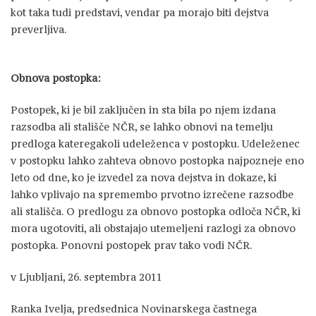
kot taka tudi predstavi, vendar pa morajo biti dejstva
preverljiva.
Obnova postopka:
Postopek, ki je bil zaključen in sta bila po njem izdana
razsodba ali stališče NČR, se lahko obnovi na temelju
predloga kateregakoli udeleženca v postopku. Udeleženec
v postopku lahko zahteva obnovo postopka najpozneje eno
leto od dne, ko je izvedel za nova dejstva in dokaze, ki
lahko vplivajo na spremembo prvotno izrečene razsodbe
ali stališča. O predlogu za obnovo postopka odloča NČR, ki
mora ugotoviti, ali obstajajo utemeljeni razlogi za obnovo
postopka. Ponovni postopek prav tako vodi NČR.
v Ljubljani, 26. septembra 2011
Ranka Ivelja, predsednica Novinarskega častnega