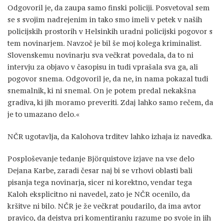
Odgovoril je, da zaupa samo finski policiji. Posvetoval sem
se s svojim nadrejenim in tako smo imeli v petek v naših
policijskih prostorih v Helsinkih uradni policijski pogovor s
tem novinarjem. Navzoč je bil še moj kolega kriminalist.
Slovenskemu novinarju sva večkrat povedala, da to ni
intervju za objavo v časopisu in tudi vprašala sva ga, ali
pogovor snema. Odgovoril je, da ne, in nama pokazal tudi
snemalnik, ki ni snemal. On je potem predal nekakšna
gradiva, ki jih moramo preveriti. Zdaj lahko samo rečem, da
je to umazano delo.«
NČR ugotavlja, da Kalohova trditev lahko izhaja iz navedka.
Posploševanje tedanje Björquistove izjave na vse delo
Dejana Karbe, zaradi česar naj bi se vrhovi oblasti bali
pisanja tega novinarja, sicer ni korektno, vendar tega
Kaloh eksplicitno ni navedel, zato je NČR ocenilo, da
kršitve ni bilo. NČR je že večkrat poudarilo, da ima avtor
pravico, da dejstva pri komentiranju razume po svoje in jih