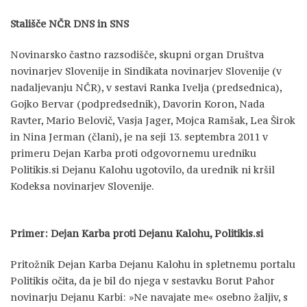
Stališče NČR DNS in SNS
Novinarsko častno razsodišče, skupni organ Društva
novinarjev Slovenije in Sindikata novinarjev Slovenije (v
nadaljevanju NČR), v sestavi Ranka Ivelja (predsednica),
Gojko Bervar (podpredsednik), Davorin Koron, Nada
Ravter, Mario Belovič, Vasja Jager, Mojca Ramšak, Lea Širok
in Nina Jerman (člani), je na seji 13. septembra 2011 v
primeru Dejan Karba proti odgovornemu uredniku
Politikis.si Dejanu Kalohu ugotovilo, da urednik ni kršil
Kodeksa novinarjev Slovenije.
Primer: Dejan Karba proti Dejanu Kalohu, Politikis.si
Pritožnik Dejan Karba Dejanu Kalohu in spletnemu portalu
Politikis očita, da je bil do njega v sestavku Borut Pahor
novinarju Dejanu Karbi: »Ne navajate me« osebno žaljiv, s