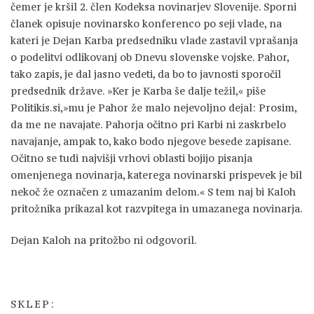
čemer je kršil 2. člen Kodeksa novinarjev Slovenije. Sporni
članek opisuje novinarsko konferenco po seji vlade, na
kateri je Dejan Karba predsedniku vlade zastavil vprašanja
o podelitvi odlikovanj ob Dnevu slovenske vojske. Pahor,
tako zapis, je dal jasno vedeti, da bo to javnosti sporočil
predsednik države. »Ker je Karba še dalje težil,« piše
Politikis.si,»mu je Pahor že malo nejevoljno dejal: Prosim,
da me ne navajate. Pahorja očitno pri Karbi ni zaskrbelo
navajanje, ampak to, kako bodo njegove besede zapisane.
Očitno se tudi najvišji vrhovi oblasti bojijo pisanja
omenjenega novinarja, katerega novinarski prispevek je bil
nekoč že označen z umazanim delom.« S tem naj bi Kaloh
pritožnika prikazal kot razvpitega in umazanega novinarja.
Dejan Kaloh na pritožbo ni odgovoril.
SKLEP: