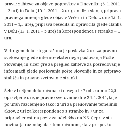
prava: zahteve za objavo popravkov v Dnevniku (3. 1. 2011
– 2 uri) in Delu (10. 1. 2011 – 2 uri), analiza stanja, priprava
pravnega mnenja glede objav v Večeru in Delu z dne 15. 1.
2011 – 1,5 ure), priprava besedila in opravičila glede članka
v Delu (15. 1. 2011 – 3 ure) in korespondenca s stranko – 1
ura.
V drugem delu istega računa je postavka 2 uri za pravno
svetovanje glede interno–eksternega poslovanja Pošte
Slovenije, in sicer gre za pregled zahteve za posredovanje
informacij glede poslovanja pošte Slovenije in za pripravo
stališča in pravno svetovanje stranki.
Šele v tretjem delu računa, ki obsega le 7 od skupno 22,5
opravljene ure, je pravno svetovanje dne 24. 1. 2011, ki je
po urah razčlenjeno tako: 2 uri za preučevanje temeljnih
aktov, 2 uri za korespondenco s stranko in 7 ur za
pripravljenost na poziv za udeležbo na NS. Čeprav sta
novinarja razpolagala s tem računom, sta v prispevku