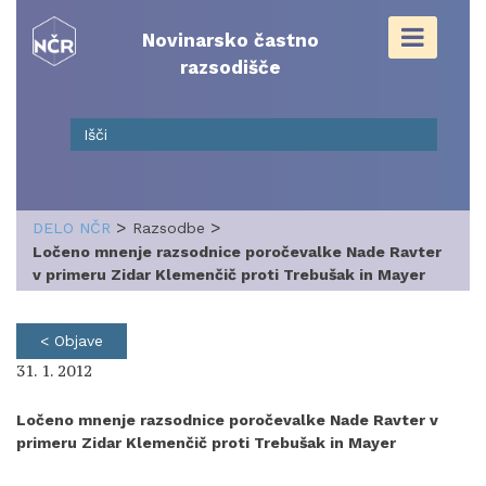
Skip
to
Novinarsko častno
content
razsodišče
>
>
DELO NČR
Razsodbe
Ločeno mnenje razsodnice poročevalke Nade Ravter
v primeru Zidar Klemenčič proti Trebušak in Mayer
< Objave
31. 1. 2012
Ločeno mnenje razsodnice poročevalke Nade Ravter v
primeru Zidar Klemenčič proti Trebušak in Mayer