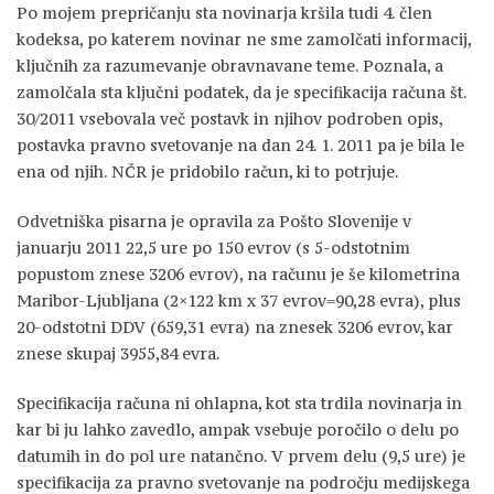
Po mojem prepričanju sta novinarja kršila tudi 4. člen
kodeksa, po katerem novinar ne sme zamolčati informacij,
ključnih za razumevanje obravnavane teme. Poznala, a
zamolčala sta ključni podatek, da je specifikacija računa št.
30/2011 vsebovala več postavk in njihov podroben opis,
postavka pravno svetovanje na dan 24. 1. 2011 pa je bila le
ena od njih. NČR je pridobilo račun, ki to potrjuje.
Odvetniška pisarna je opravila za Pošto Slovenije v
januarju 2011 22,5 ure po 150 evrov (s 5-odstotnim
popustom znese 3206 evrov), na računu je še kilometrina
Maribor-Ljubljana (2×122 km x 37 evrov=90,28 evra), plus
20-odstotni DDV (659,31 evra) na znesek 3206 evrov, kar
znese skupaj 3955,84 evra.
Specifikacija računa ni ohlapna, kot sta trdila novinarja in
kar bi ju lahko zavedlo, ampak vsebuje poročilo o delu po
datumih in do pol ure natančno. V prvem delu (9,5 ure) je
specifikacija za pravno svetovanje na področju medijskega