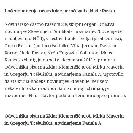
Ločeno mnenje razsodnice poročevalke Nade Ravter
Novinarsko častno razsodišče, skupni organ Društva
novinarjev Slovenije in Sindikata novinarjev Slovenije (v
nadaljevanju NČR), v sestavi Ranka Ivelja (predsednica),
Gojko Bervar (podpredsednik), Nina Jerman, Davorin
Koron, Nada Ravter, Neža Kogovšek Šalamon, Mojca
Ramšak (člani), je na seji 6. decembra 2011 v primeru
Odvetniška pisarna Zidar Klemenčič proti Mirku Mayerju
in Gregorju Trebušaku, novinarjema Kanala A, ugotovilo,
da sta kršila Kodeks novinarjev Slovenije. Ker se v
nekaterih točkah razsodniki niso mogli strinjati, je
razsodnica Nada Ravter podala ločeno mnenje o primeru.
Odvetniška pisarna Zidar Klemenčič proti Mirku Mayerju
in Gregorju Trebušaku, novinarjema Kanala A