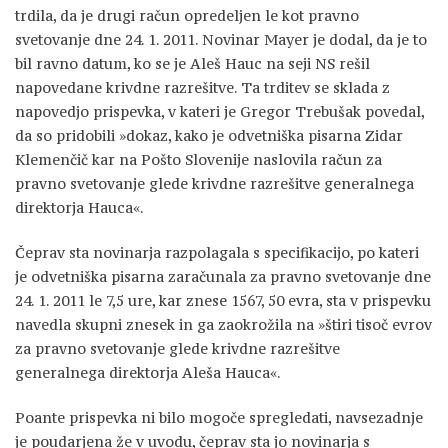
trdila, da je drugi račun opredeljen le kot pravno
svetovanje dne 24. 1. 2011. Novinar Mayer je dodal, da je to
bil ravno datum, ko se je Aleš Hauc na seji NS rešil
napovedane krivdne razrešitve. Ta trditev se sklada z
napovedjo prispevka, v kateri je Gregor Trebušak povedal,
da so pridobili »dokaz, kako je odvetniška pisarna Zidar
Klemenčič kar na Pošto Slovenije naslovila račun za
pravno svetovanje glede krivdne razrešitve generalnega
direktorja Hauca«.
Čeprav sta novinarja razpolagala s specifikacijo, po kateri
je odvetniška pisarna zaračunala za pravno svetovanje dne
24. 1. 2011 le 7,5 ure, kar znese 1567, 50 evra, sta v prispevku
navedla skupni znesek in ga zaokrožila na »štiri tisoč evrov
za pravno svetovanje glede krivdne razrešitve
generalnega direktorja Aleša Hauca«.
Poante prispevka ni bilo mogoče spregledati, navsezadnje
je poudarjena že v uvodu, čeprav sta jo novinarja s