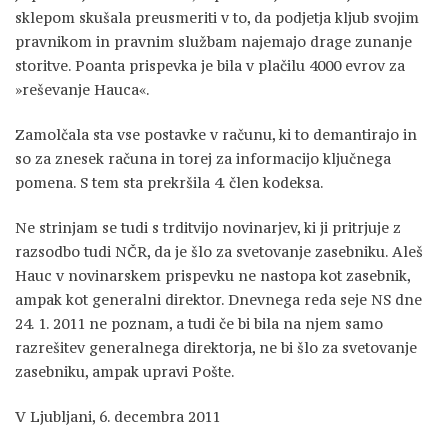
sklepom skušala preusmeriti v to, da podjetja kljub svojim
pravnikom in pravnim službam najemajo drage zunanje
storitve. Poanta prispevka je bila v plačilu 4000 evrov za
»reševanje Hauca«.
Zamolčala sta vse postavke v računu, ki to demantirajo in
so za znesek računa in torej za informacijo ključnega
pomena. S tem sta prekršila 4. člen kodeksa.
Ne strinjam se tudi s trditvijo novinarjev, ki ji pritrjuje z
razsodbo tudi NČR, da je šlo za svetovanje zasebniku. Aleš
Hauc v novinarskem prispevku ne nastopa kot zasebnik,
ampak kot generalni direktor. Dnevnega reda seje NS dne
24. 1. 2011 ne poznam, a tudi če bi bila na njem samo
razrešitev generalnega direktorja, ne bi šlo za svetovanje
zasebniku, ampak upravi Pošte.
V Ljubljani, 6. decembra 2011