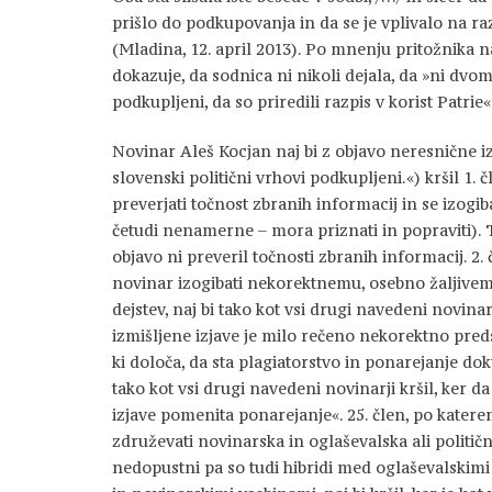
prišlo do podkupovanja in da se je vplivalo na ra
(Mladina, 12. april 2013). Po mnenju pritožnika
dokazuje, da sodnica ni nikoli dejala, da »ni dvoma,
podkupljeni, da so priredili razpis v korist Patrie«
Novinar Aleš Kocjan naj bi z objavo neresnične iz
slovenski politični vrhovi podkupljeni.«) kršil 1
preverjati točnost zbranih informacij in se izogi
četudi nenamerne – mora priznati in popraviti). Ta
objavo ni preveril točnosti zbranih informacij. 2. 
novinar izogibati nekorektnemu, osebno žaljivem
dejstev, naj bi tako kot vsi drugi navedeni novinarj
izmišljene izjave je milo rečeno nekorektno preds
ki določa, da sta plagiatorstvo in ponarejanje d
tako kot vsi drugi navedeni novinarji kršil, ker da
izjave pomenita ponarejanje«. 25. člen, po katere
združevati novinarska in oglaševalska ali politi
nedopustni pa so tudi hibridi med oglaševalskimi