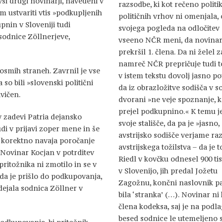
 vsi drugi novinarji, navedeni v
razsodbe, ki kot rečeno politik
 ustvariti vtis »podkupljenih
političnih vrhov ni omenjala,
upnin v Sloveniji tudi
svojega pogleda na odločitev 
sodnice Zöllnerjeve,
vseeno NČR meni, da novinar
prekršil 1. člena. Da ni želel z
namreč NČR prepričuje tudi to
osmih straneh. Zavrnil je vse
v istem tekstu dovolj jasno po
so bili »slovenski politični
da iz obrazložitve sodišča v s
vičen.
dvorani »ne veje spoznanje, k
prejel podkupnino.« K temu j
 v zadevi Patria dejansko
svoje stališče, da pa je »jasno,
udi v prijavi zoper mene in še
avstrijsko sodišče verjame raz
ot korektno navaja poročanje
avstrijskega tožilstva – da je t
 Novinar Kocjan v potrditev
Riedl v kovčku odnesel 900 ti
pritožnika ni zmotilo in se v
v Slovenijo, jih predal Jožetu
 da je prišlo do podkupovanja,
Zagožnu, končni naslovnik pa
 dejala sodnica Zöllner v
bila ‘stranka’ (…). Novinar ni k
člena kodeksa, saj je na podla
besed sodnice le utemeljeno s