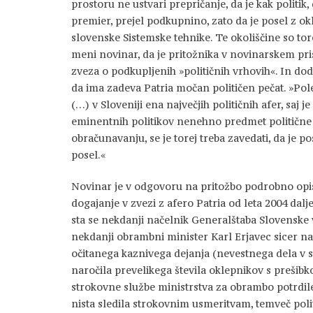
prostoru ne ustvari prepričanje, da je kak politik
premier, prejel podkupnino, zato da je posel z ok
slovenske Sistemske tehnike. Te okoliščine so tore
meni novinar, da je pritožnika v novinarskem pr
zveza o podkupljenih »političnih vrhovih«. In dod
da ima zadeva Patria močan političen pečat. »Pole
(…) v Sloveniji ena največjih političnih afer, saj
eminentnih politikov nenehno predmet politične 
obračunavanju, se je torej treba zavedati, da je pos
posel.«
Novinar je v odgovoru na pritožbo podrobno opis
dogajanje v zvezi z afero Patria od leta 2004 dalj
sta se nekdanji načelnik Generalštaba Slovenske
nekdanji obrambni minister Karl Erjavec sicer n
očitanega kaznivega dejanja (nevestnega dela v 
naročila prevelikega števila oklepnikov s prešibk
strokovne službe ministrstva za obrambo potrdile
nista sledila strokovnim usmeritvam, temveč poli