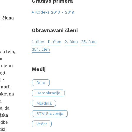
Gradivo primera
Kodeks 2010 - 2019
5. člena
.
Obravnavani členi
1. člen
11. člen
2. člen
25. člen
354. člen
o o tem,
em
voljeno
Medij
agi
je
Delo
 april
Demokracija
iskovna
a
Mladina
a, da
RTV Slovenija
ijska
odbe
Večer
iki