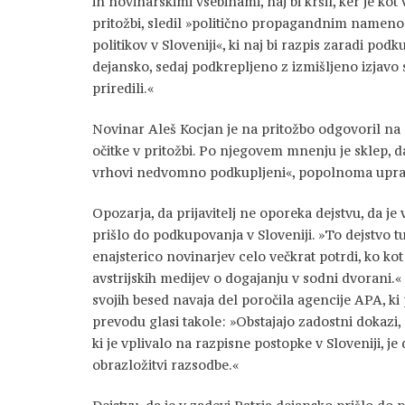
in novinarskimi vsebinami, naj bi kršil, ker je kot
pritožbi, sledil »politično propagandnim namenom
politikov v Sloveniji«, ki naj bi razpis zaradi podk
dejansko, sedaj podkrepljeno z izmišljeno izjavo 
priredili.«
Novinar Aleš Kocjan je na pritožbo odgovoril na 
očitke v pritožbi. Po njegovem mnenju je sklep, da 
vrhovi nedvomno podkupljeni«, popolnoma upra
Opozarja, da prijavitelj ne oporeka dejstvu, da je
prišlo do podkupovanja v Sloveniji. »To dejstvo t
enajsterico novinarjev celo večkrat potrdi, ko k
avstrijskih medijev o dogajanju v sodni dvorani.«
svojih besed navaja del poročila agencije APA, ki 
prevodu glasi takole: »Obstajajo zadostni dokazi,
ki je vplivalo na razpisne postopke v Sloveniji, je
obrazložitvi razsodbe.«