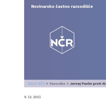
Skip
to
Novinarsko častno razsodišče
content
>
>
DELO NČR
Razsodbe
Jernej Pavlin proti A
9. 12. 2013