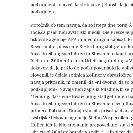
podkupljeni, temveč da obstaja verjetnost, da je b
podkupljen.
Pritožnik ob tem navaja, da so istega dne, torej 5. 
sodišča pisali tudi avstrijski mediji. Die Presse je
tiskovne agencije APA in med drugim zapisal: Es
Beweismittel, dass eine Bestechung stattgefunde
Ausschreibungsverfahren in Slowenien damit bee
Richterin Zöllner in ihrer Urteilsbegründung.« V
dokazov, da je prišlo do podkupovanja, ki je vpli
Sloveniji, je dejala sodnica Zöllner v obrazložitv
navaja pritožnik, ni omenil, da »ni dvoma, da so bi
podkupljeni«. Navaja tudi zapis iz Mladine, ki se g
Meinung, dass eine Bestechung stattgefunden ha
Ausschreibungsverfahren in Slowenien beeinflus
primeru Patria na Dunaju sta bila prisotna dva av
avstrijske tiskovne agencije Štefan Vospernik in 
Holler. Ker je bilo snemanje prepovedano, sta si 
Oba sta slišala iste besede v sodbi, /…/ in sicer da