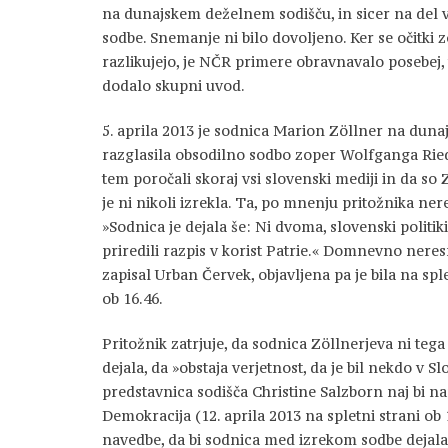
na dunajskem deželnem sodišču, in sicer na del 
sodbe. Snemanje ni bilo dovoljeno. Ker se očitk
razlikujejo, je NČR primere obravnavalo posebej, 
dodalo skupni uvod.
5. aprila 2013 je sodnica Marion Zöllner na dun
razglasila obsodilno sodbo zoper Wolfganga Riedl
tem poročali skoraj vsi slovenski mediji in da so Zö
je ni nikoli izrekla. Ta, po mnenju pritožnika nere
»Sodnica je dejala še: Ni dvoma, slovenski politiki
priredili razpis v korist Patrie.« Domnevno neresn
zapisal Urban Červek, objavljena pa je bila na sple
ob 16.46.
Pritožnik zatrjuje, da sodnica Zöllnerjeva ni tega n
dejala, da »obstaja verjetnost, da je bil nekdo v S
predstavnica sodišča Christine Salzborn naj bi 
Demokracija (12. aprila 2013 na spletni strani ob 1
navedbe, da bi sodnica med izrekom sodbe dejala, d