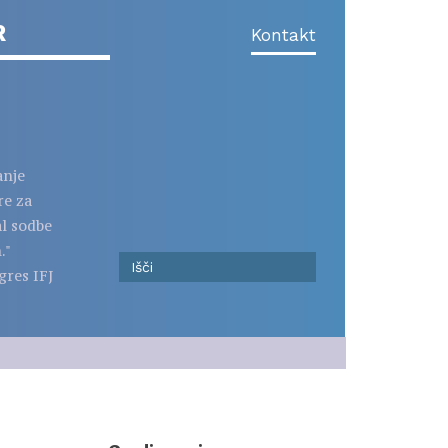
R
Kontakt
anje
re za
al sodbe
."
gres IFJ