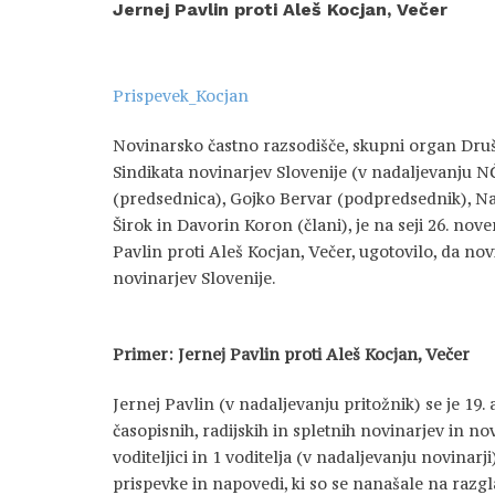
Jernej Pavlin proti Aleš Kocjan, Večer
Prispevek_Kocjan
Novinarsko častno razsodišče, skupni organ Druš
Sindikata novinarjev Slovenije (v nadaljevanju NČ
(predsednica), Gojko Bervar (podpredsednik), N
Širok in Davorin Koron (člani), je na seji 26. no
Pavlin proti Aleš Kocjan, Večer, ugotovilo, da nov
novinarjev Slovenije.
Primer: Jernej Pavlin proti Aleš Kocjan, Večer
Jernej Pavlin (v nadaljevanju pritožnik) se je 19. 
časopisnih, radijskih in spletnih novinarjev in novi
voditeljici in 1 voditelja (v nadaljevanju novinar
prispevke in napovedi, ki so se nanašale na razgl