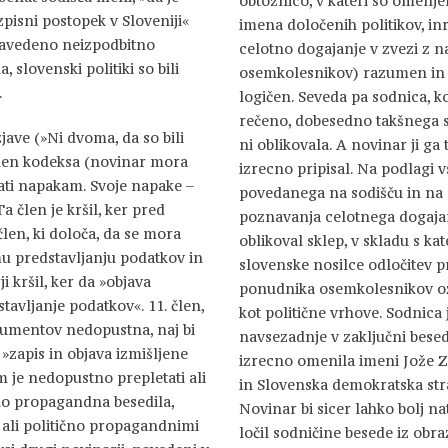
obtožnico, v kateri so omenj
zpisni postopek v Sloveniji«
imena določenih politikov, in
 navedeno neizpodbitno
celotno dogajanje v zvezi z
 slovenski politiki so bili
osemkolesnikov) razumen in
.
logičen. Seveda pa sodnica, k
rečeno, dobesedno takšnega 
jave (»Ni dvoma, da so bili
ni oblikovala. A novinar ji ga 
. člen kodeksa (novinar mora
izrecno pripisal. Na podlagi 
bati napakam. Svoje napake –
povedanega na sodišču in na 
 člen je kršil, ker pred
poznavanja celotnega dogajan
člen, ki določa, da se mora
oblikoval sklep, v skladu s kat
u predstavljanju podatkov in
slovenske nosilce odločitev pri
i kršil, ker da »objava
ponudnika osemkolesnikov o
tavljanje podatkov«. 11. člen,
kot politične vrhove. Sodnica 
okumentov nedopustna, naj bi
navsezadnje v zaključni besed
 »zapis in objava izmišljene
izrecno omenila imeni Jože 
m je nedopustno prepletati ali
in Slovenska demokratska str
čno propagandna besedila,
Novinar bi sicer lahko bolj n
 ali politično propagandnimi
ločil sodničine besede iz obra