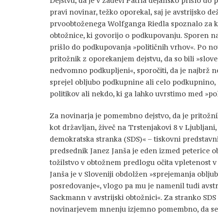
Dejstvu, da je v zadevi Patria dejansko prišlo do 
pravi novinar, težko oporekal, saj je avstrijsko 
prvoobtoženega Wolfganga Riedla spoznalo za kri
obtožnice, ki govorijo o podkupovanju. Sporen naj b
prišlo do podkupovanja »političnih vrhov«. Po 
pritožnik z oporekanjem dejstvu, da so bili »slove
nedvomno podkupljeni«, sporočiti, da je najbrž n
sprejel obljubo podkupnine ali celo podkupnino, n
politikov ali nekdo, ki ga lahko uvrstimo med »po
Za novinarja je pomembno dejstvo, da je pritožni
kot državljan, živeč na Trstenjakovi 8 v Ljubljani
demokratska stranka (SDS)« – tiskovni predstavnik 
predsednik Janez Janša je eden izmed peterice o
tožilstvo v obtožnem predlogu očita vpletenost v
Janša je v Sloveniji obdolžen »sprejemanja oblj
posredovanje«, vlogo pa mu je namenil tudi avstri
Sackmann v avstrijski obtožnici«. Za stranko SDS
novinarjevem mnenju izjemno pomembno, da se