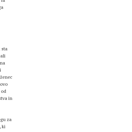
 ni
ga
 sta
ali
 na
i
eženec
novo
 od
stva in
ogu za
 ki