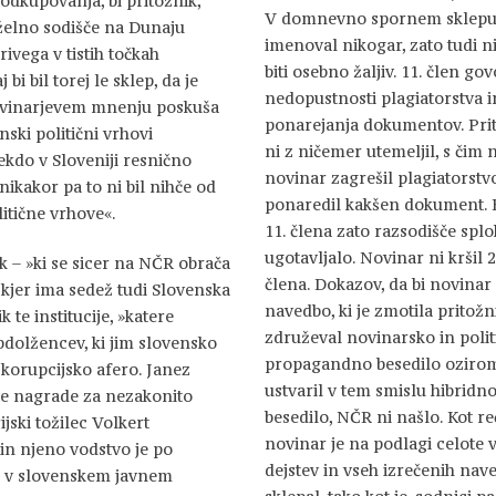
podkupovanja, bi pritožnik,
V domnevno spornem sklepu
deželno sodišče na Dunaju
imenoval nikogar, zato tudi n
vega v tistih točkah
biti osebno žaljiv. 11. člen gov
i bil torej le sklep, da je
nedopustnosti plagiatorstva i
novinarjevem mnenju poskuša
ponarejanja dokumentov. Pri
nski politični vrhovi
ni z ničemer utemeljil, s čim n
ekdo v Sloveniji resnično
novinar zagrešil plagiatorstvo
ikakor pa to ni bil nihče od
ponaredil kakšen dokument. 
litične vrhove«.
11. člena zato razsodišče splo
ugotavljalo. Novinar ni kršil 2
k – »ki se sicer na NČR obrača
člena. Dokazov, da bi novinar
, kjer ima sedež tudi Slovenska
navedbo, ki je zmotila pritožn
te institucije, »katere
združeval novinarsko in poli
bdolžencev, ki jim slovensko
propagandno besedilo oziro
 korupcijsko afero. Janez
ustvaril v tem smislu hibridn
ube nagrade za nezakonito
besedilo, NČR ni našlo. Kot r
jski tožilec Volkert
novinar je na podlagi celote 
 in njeno vodstvo je po
dejstev in vseh izrečenih nav
 v slovenskem javnem