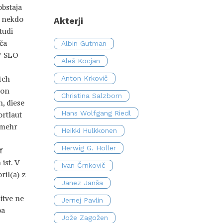
obstaja
ji nekdo
Akterji
tudi
ča
Albin Gutman
TV SLO
Aleš Kocjan
»Ich
Anton Krkovič
ion
Christina Salzborn
, diese
Hans Wolfgang Riedl
rtlaut
 mehr
Heikki Hulkkonen
Herwig G. Höller
f
ist. V
Ivan Črnkovič
ril(a) z
Janez Janša
itve ne
Jernej Pavlin
pa
Jože Zagožen