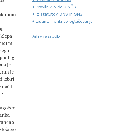
ena
r
Pravilnik o delu NČR
 nakupom
Iz statutov DNS in SNS
Listina - prikrito oglaševanje
ot
sklepa
Arhiv razsodb
tudi ni
vsega
podlagi
ja je
erim je
 izbiri
značil
je
i
Zagožen
anka.
atančno
zložitve