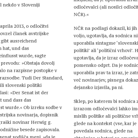
il nekdo v Sloveniji
odločevalci (ali nosilci odločit
NČR).«
aprila 2013, o odločitvi
NČR na podlagi dokazil, ki ji
 povzel članek avstrijske
voljo, ugotavlja, da sodnica ni
 gibt ausreichend
uporabila sintagme ‘slovensk
n hat, und das
politiki’ ali ‘politični vrhovi’. 
influsst wurde, sagte
ugotavlja, da je izraz odločeva
 prevodu: »Obstaja dovolj
pomensko odprt. Da je sodni
valo na razpisne postopke v
uporabila prav ta izraz, je zat
i razsodbe. Tudi Der Standard,
več novinarjev, pisnega dokaza
li slovenski politiki
dejansko izjavila, pa ni.
lasi: »Der Senat ist der
t und dass das
Sklep, po katerem bi sodnica 
st wurde.« Ob izreku sodbe v
izrazom odločevalci lahko im
strijska novinarja, dopisnik
mislih politike ali politične vr
graški novinar Herwig g.
glede na kontekst (vse, kar je
sodničine besede zapisovala.
povedala sodnica, glede na
 senat sodišča meni, »da je