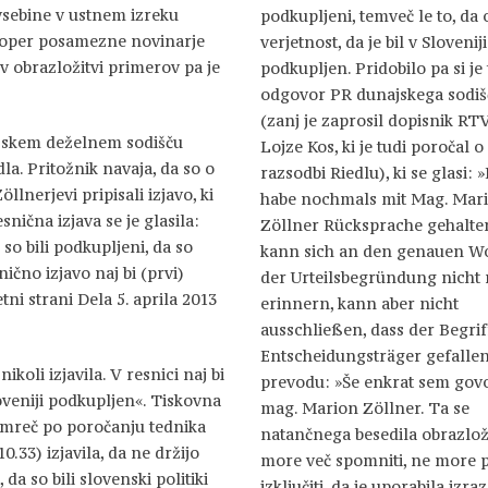
vsebine v ustnem izreku
podkupljeni, temveč le to, da 
i zoper posamezne novinarje
verjetnost, da je bil v Sloveni
v obrazložitvi primerov pa je
podkupljen. Pridobilo pa si je 
odgovor PR dunajskega sodiš
(zanj je zaprosil dopisnik R
ajskem deželnem sodišču
Lojze Kos, ki je tudi poročal o
a. Pritožnik navaja, da so o
razsodbi Riedlu), ki se glasi: 
llnerjevi pripisali izjavo, ki
habe nochmals mit Mag. Mar
snična izjava se je glasila:
Zöllner Rücksprache gehalten
 so bili podkupljeni, da so
kann sich an den genauen Wo
ično izjavo naj bi (prvi)
der Urteilsbegründung nicht
tni strani Dela 5. aprila 2013
erinnern, kann aber nicht
ausschließen, dass der Begrif
Entscheidungsträger gefallen 
ikoli izjavila. V resnici naj bi
prevodu: »Še enkrat sem govo
loveniji podkupljen«. Tiskovna
mag. Marion Zöllner. Ta se
namreč po poročanju tednika
natančnega besedila obrazlož
0.33) izjavila, da ne držijo
more več spomniti, ne more 
a so bili slovenski politiki
izključiti, da je uporabila izraz