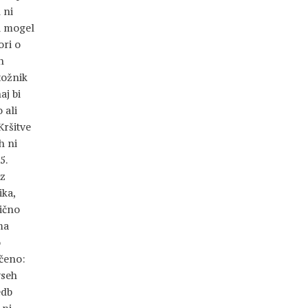
 ni
i mogel
ori o
n
tožnik
aj bi
 ali
Kršitve
h ni
5.
 z
ika,
tično
ma
o
ečeno:
vseh
edb