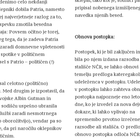
sklepal, tako kot je, sodnici pa
, denimo celo nekdanji
pripisal nobenega izmišljene
lepniki dobila Patria, namesto
navedka njenih besed.
j najverjetneje razlog za to,
ispevku zmotila besedna
aja: Povsem očitno je torej,
Obnova postopka:
g tega, da je zadeva Patria
 je zaradi domnevne vpletenosti
Postopek, ki je bil zaključen in
spotike v političnem
bila po njem izdana razsodba 
el s Patrio – političen (!)
stališče NČR, se lahko obnovi
temelju predloga kateregakol
udeleženca v postopku. Udel
al celotno (politično)
v postopku lahko zahteva ob
e. Med drugim je izpostavil, da
postopka najpozneje eno leto
 vojske Albin Gutman in
dne, ko je izvedel za nova dej
a sodišču uspešno ubranila
dokaze, ki lahko vplivajo na
službi zaradi nesmotrnega
spremembo prvotno izrečene
o oborožitvijo), vendar pa so
razsodbe ali stališča. O predl
, da pri naročilu oklepnikov
obnovo postopka odloča NČR,
tičnim.