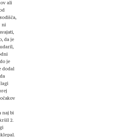
ov ali
 od
sodišča,
 ni
avajati,
, da je
udaril,
odni
do je
e dodal
 da
lagi
orej
sočakov
 naj bi
ršil 2.
gi
klepal.