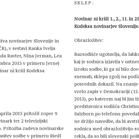
SKLEP:
Novinar ni kršil 1., 2., 11. in 2
Kodeksa novinarjev Slovenije
Obrazložitev:
tva novinarjev Slovenije in
R), v sestavi Ranka Ivelja
Razsodišče ugotavlja, da lahk
ada Ravter, Nina Jerman, Lea
kaj je sodnica izjavila v ustn
vembra 2013 v primeru Jernej
izreku sodbe, ki ga ni bilo do
inar ni kršil Kodeksa
snemati, sklepa zgolj na podl
posrednih dokazil. Na znanje 
vzelo zapis v Demokraciji (12.
2013), po katerem naj bi jim t
predstavnica sodišča Christin
aprila 2013 pritožil zoper 9
Salzborn po telefonu povedal
nark ter 2 televizijski
ne držijo navedbe, da bi avstr
ji). Pritožba zadeva novinarske
sodnica med obrazložitvijo s
asitev sodbe v primeru Riedl
rekla, da so bili slovenski polit