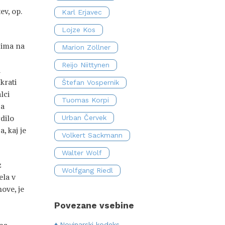
ev, op.
Karl Erjavec
Lojze Kos
h ima na
Marion Zöllner
Reijo Niittynen
i
Hkrati
Štefan Vospernik
lci
Tuomas Korpi
ca
rdilo
Urban Červek
, kaj je
Volkert Sackmann
Walter Wolf
z
Wolfgang Riedl
ela v
hove, je
Povezane vsebine
Novinarski kodeks