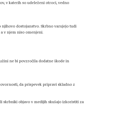
ov, v katerih so udeleženi otroci, vedno
jo njihovo dostojanstvo. Skrbno varujejo tudi
 a v njem niso omenjeni.
užini ne bi povzročila dodatne škode in
ovornosti, da prispevek pripravi skladno z
 skrbniki objavo v medijih skušajo izkoristiti za