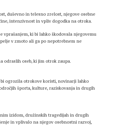
st, duševno in telesno zrelost, njegove osebne
čine, intenzivnost in vpliv dogodka na otroka.
e vprašanjem, ki bi lahko škodovala njegovemu
apelje v zmoto ali ga po nepotrebnem ne
odraslih oseb, ki jim otrok zaupa.
 bi ogrozila otrokove koristi, novinarji lahko
odročjih športa, kulture, raziskovanja in drugih
čnim izidom, družinskih tragedijah in drugih
jenje in vplivalo na njegov osebnostni razvoj,