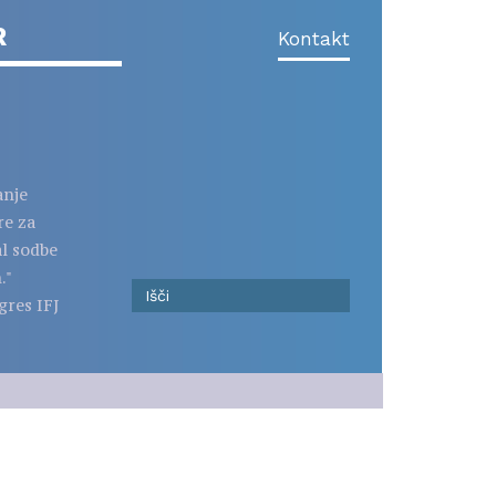
R
Kontakt
anje
re za
al sodbe
."
gres IFJ