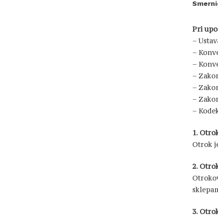
Smernic
Pri upo
– Ustav
– Konve
– Konve
– Zakon
– Zakon
– Zakon
– Kodek
1. Otro
Otrok j
2. Otro
Otrokov
sklepam
3. Otro