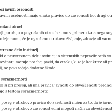
oci javnih osebnosti
javnih osebnosti imajo enako pravico do zasebnosti kot drugi otr
rešani otroci
ji poročajo o pogrešanih otrocih samo v primeru izrecnega sogl
o izjemoma, če je ogroženo otrokovo življenje, zdravje ali varno
strezno delo institucij
ki o neustreznem delu institucij in sistemskih nepravilnostih so 
ovinarji morajo posebej paziti, da otroku, ki se je kot žrtev ali p
cij, ne povzročajo dodatne škode.
t sorazmernosti
ji si pri presoji, ali ima pravica javnosti do obveščenosti predn
jo s testom sorazmernosti:
je poseg v otrokovo pravico do zasebnosti nujen za to, da je ja
je poseg v otrokovo zasebnost edini mogoči način za obveščenos