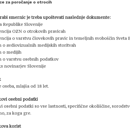
e za poročanje o otrocih
rabi smernic je treba upoštevati naslednje dokumente:
a Republike Slovenije
ncija OZN o otrokovih pravicah
ncija o varstvu človekovih pravic in temeljnih svoboščin Sveta 
 o avdiovizualnih medijskih storitvah
 o medijih
 o varstvu osebnih podatkov
s novinarjev Slovenije
k
e oseba, mlajša od 18 let.
kovi osebni podatki
i osebni podatki so vse lastnosti, specifične okoliščine, sorodst
o, za koga gre.
kova korist