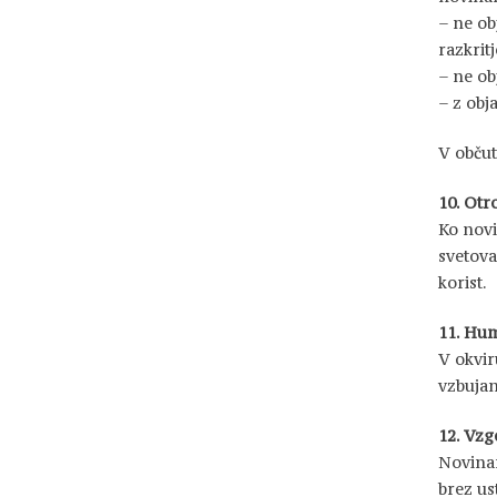
– ne ob
razkrit
– ne ob
– z obj
V občut
10. Otr
Ko novi
svetova
korist.
11. Hum
V okvir
vzbujan
12. Vzg
Novinar
brez us