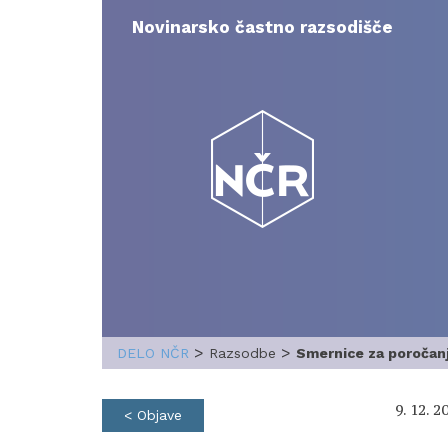
Skip
to
Novinarsko častno razsodišče
content
>
>
DELO NČR
Razsodbe
Smernice za poročanj
9. 12. 2
< Objave