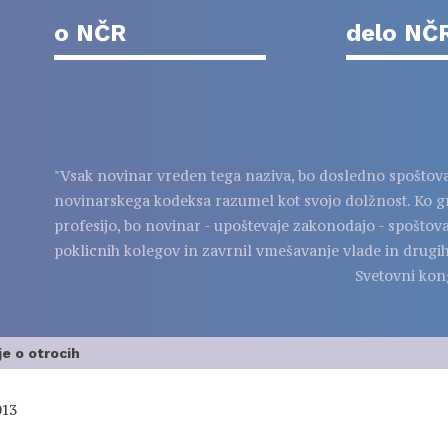
o NČR
delo NČ
"Vsak novinar vreden tega naziva, bo dosledno spoštov
novinarskega kodeksa razumel kot svojo dolžnost. Ko g
profesijo, bo novinar - upoštevaje zakonodajo - spoštov
poklicnih kolegov in zavrnil vmešavanje vlade in drugih
Svetovni kon
e o otrocih
013