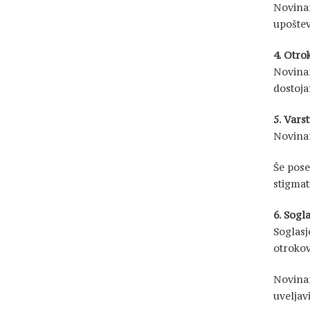
Novinar
upoštev
4. Otro
Novinar
dostoja
5. Vars
Novinar
Še pose
stigmati
6. Sogl
Soglasj
otrokov
Novinar
uveljavi