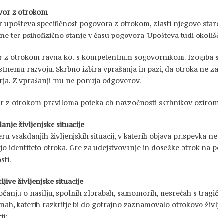
vor z otrokom
 upošteva specifičnost pogovora z otrokom, zlasti njegovo staro
ine ter psihofizično stanje v času pogovora. Upošteva tudi okoliš
 z otrokom ravna kot s kompetentnim sogovornikom. Izogiba s
tnemu razvoju. Skrbno izbira vprašanja in pazi, da otroka ne z
ja. Z vprašanji mu ne ponuja odgovorov.
 z otrokom praviloma poteka ob navzočnosti skrbnikov oziroma 
anje življenjske situacije
ru vsakdanjih življenjskih situacij, v katerih objava prispevka ne
ejo identiteto otroka. Gre za udejstvovanje in dosežke otrok na p
sti.
ljive življenjske situacije
očanju o nasilju, spolnih zlorabah, samomorih, nesrečah s tragi
inah, katerih razkritje bi dolgotrajno zaznamovalo otrokovo živl
ji: