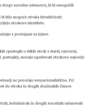
n druge sorodne ustanove), ki bi omogočili
 bi bilo mogoče otroka identificirati;
ijejo otrokove identitete.
irjajo s prošnjami za izjave.
h (postopki o stikih otrok s starši, razvezni,
d. postopki), morajo upoštevati otrokovo največjo
narji ne poročajo senzacionalistično. Pri
ost do otroka in drugih družinskih članov.
 vrtcih, bolnišnicah in drugih sorodnih ustanovah