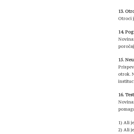
13. Otr
Otroci 
14. Pog
Novinar
poročaj
15. Neu
Prispev
otrok. N
institu
16. Tes
Novinar
pomaga
1) Ali 
2) Ali 