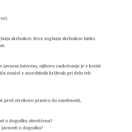
oci.
asja skrbnikov. Brez soglasja skrbnikov lahko
st.
v javnem interesu, njihovo razkrivanje je v korist
riča znašel v morebitnih kršitvah pri delu teh
ost pred otrokovo pravico do zasebnosti,
vnost o dogodku obveščena?
t javnosti o dogodku?