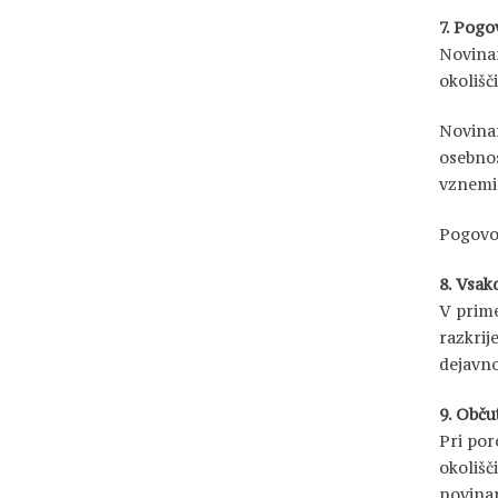
7. Pogo
Novinar
okolišč
Novinar
osebnos
vznemir
Pogovor
8. Vsakd
V prime
razkrij
dejavno
9. Občut
Pri por
okolišč
novinar