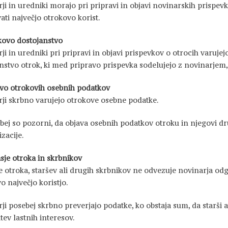
ji in uredniki morajo pri pripravi in objavi novinarskih prispevk
ati največjo otrokovo korist.
kovo dostojanstvo
ji in uredniki pri pripravi in objavi prispevkov o otrocih varuje
nstvo otrok, ki med pripravo prispevka sodelujejo z novinarjem,
tvo otrokovih osebnih podatkov
ji skrbno varujejo otrokove osebne podatke.
bej so pozorni, da objava osebnih podatkov otroku in njegovi dr
zacije.
asje otroka in skrbnikov
e otroka, staršev ali drugih skrbnikov ne odvezuje novinarja odg
o največjo koristjo.
ji posebej skrbno preverjajo podatke, ko obstaja sum, da starši ali
tev lastnih interesov.