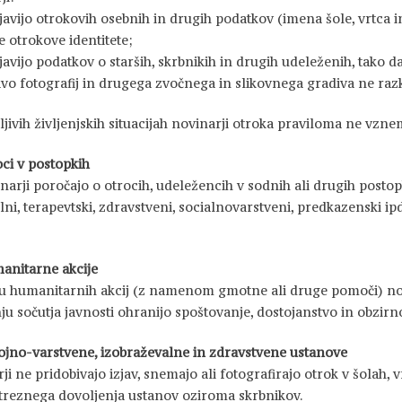
javijo otrokovih osebnih in drugih podatkov (imena šole, vrtca i
je otrokove identitete;
javijo podatkov o starših, skrbnikih in drugih udeleženih, tako da
avo fotografij in drugega zvočnega in slikovnega gradiva ne razkr
ljivih življenjskih situacijah novinarji otroka praviloma ne vznem
oci v postopkih
narji poročajo o otrocih, udeležencih v sodnih ali drugih postopki
lni, terapevtski, zdravstveni, socialnovarstveni, predkazenski ip
anitarne akcije
u humanitarnih akcij (z namenom gmotne ali druge pomoči) novi
ju sočutja javnosti ohranijo spoštovanje, dostojanstvo in obzirn
ojno-varstvene, izobraževalne in zdravstvene ustanove
ji ne pridobivajo izjav, snemajo ali fotografirajo otrok v šolah,
treznega dovoljenja ustanov oziroma skrbnikov.