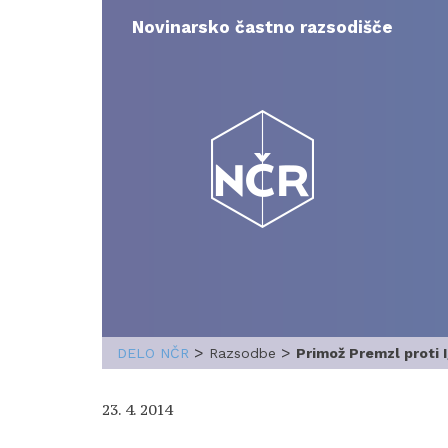
Skip
to
Novinarsko častno razsodišče
content
>
>
DELO NČR
Razsodbe
Primož Premzl proti 
23. 4. 2014