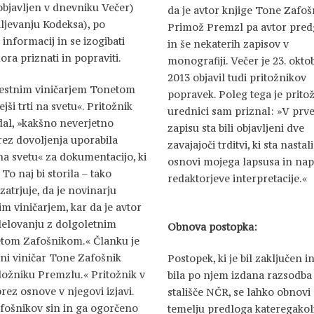
objavljen v dnevniku Večer)
da je avtor knjige Tone Zafoš
aljevanju Kodeksa), po
Primož Premzl pa avtor pre
informacij in se izogibati
in še nekaterih zapisov v
a priznati in popraviti.
monografiji. Večer je 23. okto
2013 objavil tudi pritožnikov
 mestnim viničarjem Tonetom
popravek. Poleg tega je prito
i trti na svetu«. Pritožnik
urednici sam priznal: »V pr
dal, »kakšno neverjetno
zapisu sta bili objavljeni dve
brez dovoljenja uporabila
zavajajoči trditvi, ki sta nastal
 na svetu« za dokumentacijo, ki
osnovi mojega lapsusa in na
To naj bi storila – tako
redaktorjeve interpretacije.«
atrjuje, da je novinarju
im viničarjem, kar da je avtor
odelovanju z dolgoletnim
Obnova postopka:
etom Zafošnikom.« Članku je
tni viničar Tone Zafošnik
Postopek, ki je bil zaključen in
aložniku Premzlu.« Pritožnik v
bila po njem izdana razsodba 
rez osnove v njegovi izjavi.
stališče NČR, se lahko obnovi
afošnikov sin in ga ogorčeno
temelju predloga kateregakol