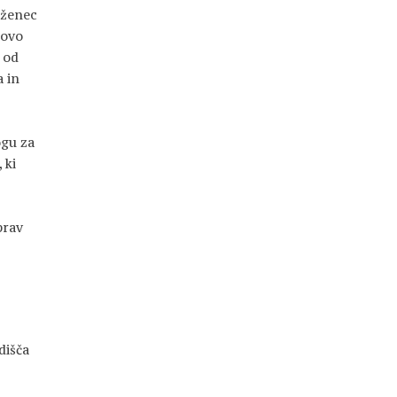
eženec
novo
 od
a in
ogu za
 ki
prav
dišča