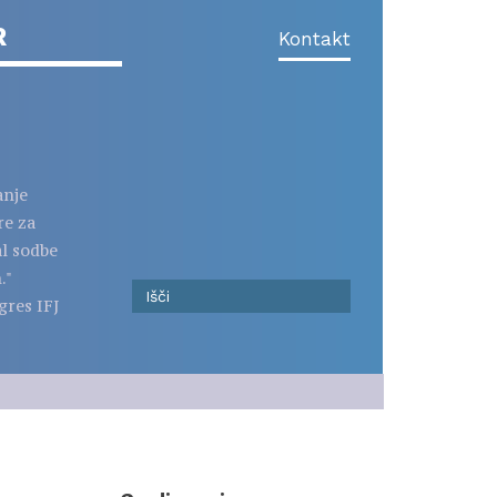
R
Kontakt
anje
re za
al sodbe
."
gres IFJ