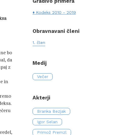
Gradivo primera
Kodeks 2010 - 2019
eksa
Obravnavani členi
1. člen
 ne bo
al, da
Medij
upaj z
Večer
e in
oremo
Akterji
deksa.
ečeru
Branka Bezjak
Igor Selan
vedel,
Primož Premzl