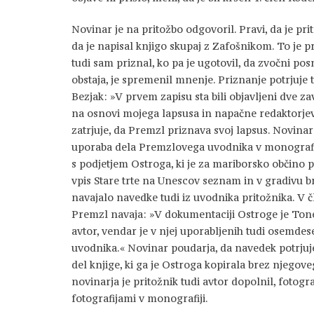
Novinar je na pritožbo odgovoril. Pravi, da je pri
da je napisal knjigo skupaj z Zafošnikom. To je p
tudi sam priznal, ko pa je ugotovil, da zvočni p
obstaja, je spremenil mnenje. Priznanje potrjuje 
Bezjak: »V prvem zapisu sta bili objavljeni dve zavaj
na osnovi mojega lapsusa in napačne redaktorjev
zatrjuje, da Premzl priznava svoj lapsus. Novinar
uporaba dela Premzlovega uvodnika v monografi
s podjetjem Ostroga, ki je za mariborsko občino 
vpis Stare trte na Unescov seznam in v gradivu b
navajalo navedke tudi iz uvodnika pritožnika. V č
Premzl navaja: »V dokumentaciji Ostroge je Ton
avtor, vendar je v njej uporabljenih tudi osemde
uvodnika.« Novinar poudarja, da navedek potrjuje
del knjige, ki ga je Ostroga kopirala brez njegov
novinarja je pritožnik tudi avtor dopolnil, fotogra
fotografijami v monografiji.