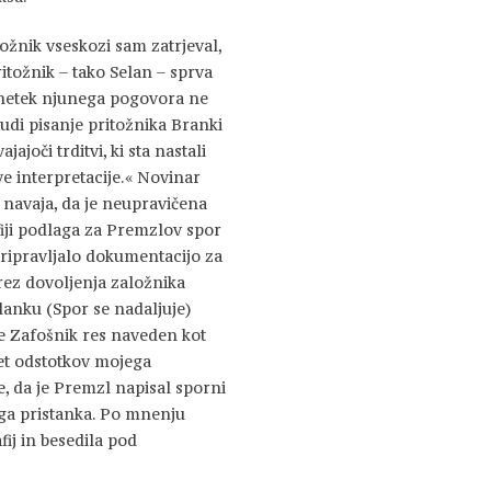
tožnik vseskozi sam zatrjeval,
ritožnik – tako Selan – sprva
osnetek njunega pogovora ne
tudi pisanje pritožnika Branki
ajoči trditvi, ki sta nastali
e interpretacije.« Novinar
 navaja, da je neupravičena
ji podlaga za Premzlov spor
pripravljalo dokumentacijo za
rez dovoljenja založnika
lanku (Spor se nadaljuje)
e Zafošnik res naveden kot
set odstotkov mojega
, da je Premzl napisal sporni
ega pristanka. Po mnenju
fij in besedila pod