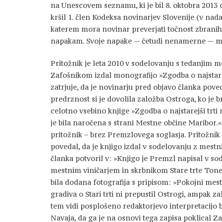
na Unescovem seznamu, ki je bil 8. oktobra 2013 
kršil 1. člen Kodeksa novinarjev Slovenije (v nad
katerem mora novinar preverjati točnost zbranih 
napakam. Svoje napake — četudi nenamerne — mor
Pritožnik je leta 2010 v sodelovanju s tedanjim
Zafošnikom izdal monografijo »Zgodba o najstarejš
zatrjuje, da je novinarju pred objavo članka pove
predrznost si je dovolila založba Ostroga, ko je 
celotno vsebino knjige »Zgodba o najstarejši trti
je bila naročena s strani Mestne občine Maribor.« 
pritožnik – brez Premzlovega soglasja. Pritožnik z
povedal, da je knjigo izdal v sodelovanju z mestn
članka potvoril v: »Knjigo je Premzl napisal v s
mestnim viničarjem in skrbnikom Stare trte Ton
bila dodana fotografija s pripisom: »Pokojni mes
gradiva o Stari trti ni prepustil Ostrogi, ampak z
tem vidi posplošeno redaktorjevo interpretacijo b
Navaja, da ga je na osnovi tega zapisa poklical Z