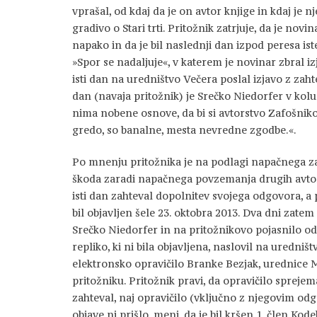
vprašal, od kdaj da je on avtor knjige in kdaj je n
gradivo o Stari trti. Pritožnik zatrjuje, da je novi
napako in da je bil naslednji dan izpod peresa ist
»Spor se nadaljuje«, v katerem je novinar zbral izj
isti dan na uredništvo Večera poslal izjavo z zah
dan (navaja pritožnik) je Srečko Niedorfer v kol
nima nobene osnove, da bi si avtorstvo Zafošniko
gredo, so banalne, mesta nevredne zgodbe.«.
Po mnenju pritožnika je na podlagi napačnega za
škoda zaradi napačnega povzemanja drugih avtorje
isti dan zahteval dopolnitev svojega odgovora, a
bil objavljen šele 23. oktobra 2013. Dva dni zatem
Srečko Niedorfer in na pritožnikovo pojasnilo odg
repliko, ki ni bila objavljena, naslovil na uredništv
elektronsko opravičilo Branke Bezjak, urednice 
pritožniku. Pritožnik pravi, da opravičilo sprejem
zahteval, naj opravičilo (vključno z njegovim odg
objave ni prišlo, meni, da je bil kršen 1. člen Kode