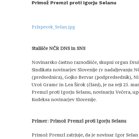
Primož Premzl proti Igorju Selanu
Prispevek_Selan.jpg
Stališče NČR DNS in SNS
Novinarsko častno razsodišče, skupni organ Druš
Sindikata novinarjev Slovenije (v nadaljevanju NČ
(predsednica), Gojko Bervar (podpredsednik), N
Uroš Gramc in Lea Širok (člani), je na seji 25. m
Premzl proti Igorju Selanu, novinarju Večera, ugo
Kodeksa novinarjev Slovenije.
Primer: Primož Premzl proti Igorju Selanu
Primož Premzl zatrjuje, da je novinar Igor Selan 