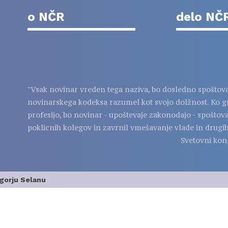
o NČR
delo NČ
"Vsak novinar vreden tega naziva, bo dosledno spoštov
novinarskega kodeksa razumel kot svojo dolžnost. Ko g
profesijo, bo novinar - upoštevaje zakonodajo - spoštov
poklicnih kolegov in zavrnil vmešavanje vlade in drugih
Svetovni kon
Igorju Selanu