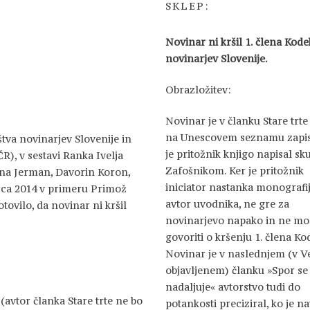
SKLEP:
Novinar ni kršil 1. člena Kod
novinarjev Slovenije.
Obrazložitev:
Novinar je v članku Stare trte
na Unescovem seznamu zapis
tva novinarjev Slovenije in
je pritožnik knjigo napisal sk
R), v sestavi Ranka Ivelja
Zafošnikom. Ker je pritožnik
ina Jerman, Davorin Koron,
iniciator nastanka monografij
arca 2014 v primeru Primož
avtor uvodnika, ne gre za
tovilo, da novinar ni kršil
novinarjevo napako in ne m
govoriti o kršenju 1. člena Ko
Novinar je v naslednjem (v V
objavljenem) članku »Spor se
nadaljuje« avtorstvo tudi do
(avtor članka Stare trte ne bo
potankosti preciziral, ko je na