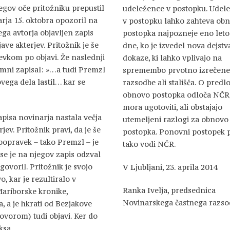
jegov oče pritožniku prepustil
udeležence v postopku. Udel
narja 15. oktobra opozoril na
v postopku lahko zahteva ob
ega avtorja objavljen zapis
postopka najpozneje eno leto
ave akterjev. Pritožnik je še
dne, ko je izvedel nova dejstv
tevkom po objavi. Že naslednji
dokaze, ki lahko vplivajo na
umni zapisal: »…a tudi Premzl
spremembo prvotno izrečene
vega dela lastil… kar se
razsodbe ali stališča. O predl
obnovo postopka odloča NČR,
mora ugotoviti, ali obstajajo
pisa novinarja nastala večja
utemeljeni razlogi za obnovo
v. Pritožnik pravi, da je še
postopka. Ponovni postopek 
 popravek – tako Premzl – je
tako vodi NČR.
 se je na njegov zapis odzval
ovoril. Pritožnik je svojo
V Ljubljani, 23. aprila 2014
o, kar je rezultiralo v
Ranka Ivelja, predsednica
Mariborske kronike,
Novinarskega častnega razso
a, a je hkrati od Bezjakove
ovorom) tudi objavi. Ker do
ksa.