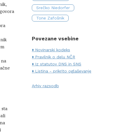
nik,
Srečko Niedorfer
dgovora
Tone Zafošnik
bra
Povezane vsebine
žnik
vem
Novinarski kodeks
Pravilnik o delu NČR
i na
Iz statutov DNS in SNS
pačne
Listina - prikrito oglaševanje
Arhiv razsodb
 sta
ali
 na
i