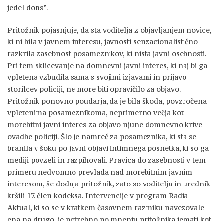
jedel dons”.
Pritožnik pojasnjuje, da sta voditelja z objavljanjem novice,
ki ni bila v javnem interesu, javnosti senzacionalistično
razkrila zasebnost posameznikov, ki nista javni osebnosti.
Pri tem sklicevanje na domnevni javni interes, ki naj bi ga
vpletena vzbudila sama s svojimi izjavami in prijavo
storilcev policiji, ne more biti opravičilo za objavo.
Pritožnik ponovno poudarja, da je bila škoda, povzročena
vpletenima posameznikoma, neprimerno večja kot
morebitni javni interes za objavo njune domnevno krive
ovadbe policiji. Šlo je namreč za posameznika, ki sta se
branila v šoku po javni objavi intimnega posnetka, ki so ga
mediji povzeli in razpihovali. Pravica do zasebnosti v tem
primeru nedvomno prevlada nad morebitnim javnim
interesom, še dodaja pritožnik, zato so voditelja in urednik
kršili 17. člen kodeksa. Intervencije v program Radia
Aktual, ki so se v kratkem časovnem razmiku navezovale
ena na drugo, je potrebno po mnenju pritožnika jemati kot