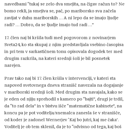
navedbami “tukaj se zelo dva smejita, na čigav račun to? Ne
bomo rekli, ja smejiva se, pač, po mariborsko sva začela
zavijat v duhu mariborskih … A ni lepo da se imajo ljudje
radi? … Dobro, da se ljudje imajo tud radi …”
17. člen naj bi kršila tudi med pogovorom z novinarjem
Sveta24, ko sta skupaj z njim predstavljala vsebino časopisa
in pri tem v sarkastičnem tonu opisovala dogodek ter med
drugim razkrila, na kateri srednji šoli je bil posnetek
narejen.
Prav tako naj bi 17. člen kršila v intervenciji, v kateri sta
napoved svetovnega dneva stranišč navezala na dogajanje
v mariborski srednji šoli. Med drugim sta navajala, kako se
je eden od njiju sprehodil s kamero po “bajti”, drugi je trdil,
da “to rad dela” in v bistvu išče “matematične kabinete”, na
koncu pa je pot voditelja/snemalca zanesla še v stranišče,
od koder je zadonel Wernerjev ‘Kaj bo jutri, kaj me čaka’.
Voditelj je ob tem sklenil, da je to “odvisno od tega, kaj boš