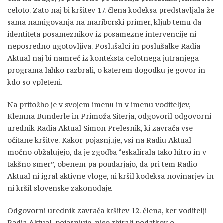
celoto. Zato naj bi kršitev 17. člena kodeksa predstavljala že
sama namigovanja na mariborski primer, kljub temu da
identiteta posameznikov iz posamezne intervencije ni
neposredno ugotovljiva. Poslušalci in poslušalke Radia
Aktual naj bi namreč iz konteksta celotnega jutranjega
programa lahko razbrali, o katerem dogodku je govor in
kdo so vpleteni.
Na pritožbo je v svojem imenu in v imenu voditeljev,
Klemna Bunderle in Primoža Siterja, odgovoril odgovorni
urednik Radia Aktual Simon Prelesnik, ki zavrača vse
očitane kršitve. Kakor pojasnjuje, vsi na Radiu Aktual
močno obžalujejo, da je zgodba “eskalirala tako hitro in v
takšno smer”, obenem pa poudarjajo, da pri tem Radio
Aktual ni igral aktivne vloge, ni kršil kodeksa novinarjev in
ni kršil slovenske zakonodaje.
Odgovorni urednik zavrača kršitev 12. člena, ker voditelji
Radia Aktual, pojasnjuje, niso zbirali podatkov o