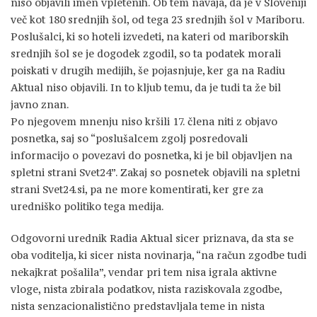
niso objavili imen vpletenih. Ob tem navaja, da je v Sloveniji
več kot 180 srednjih šol, od tega 23 srednjih šol v Mariboru.
Poslušalci, ki so hoteli izvedeti, na kateri od mariborskih
srednjih šol se je dogodek zgodil, so ta podatek morali
poiskati v drugih medijih, še pojasnjuje, ker ga na Radiu
Aktual niso objavili. In to kljub temu, da je tudi ta že bil
javno znan.
Po njegovem mnenju niso kršili 17. člena niti z objavo
posnetka, saj so “poslušalcem zgolj posredovali
informacijo o povezavi do posnetka, ki je bil objavljen na
spletni strani Svet24”. Zakaj so posnetek objavili na spletni
strani Svet24.si, pa ne more komentirati, ker gre za
uredniško politiko tega medija.
Odgovorni urednik Radia Aktual sicer priznava, da sta se
oba voditelja, ki sicer nista novinarja, “na račun zgodbe tudi
nekajkrat pošalila”, vendar pri tem nisa igrala aktivne
vloge, nista zbirala podatkov, nista raziskovala zgodbe,
nista senzacionalistično predstavljala teme in nista