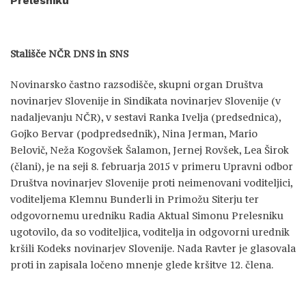
Prelesniku
Stališče NČR DNS in SNS
Novinarsko častno razsodišče, skupni organ Društva
novinarjev Slovenije in Sindikata novinarjev Slovenije (v
nadaljevanju NČR), v sestavi Ranka Ivelja (predsednica),
Gojko Bervar (podpredsednik), Nina Jerman, Mario
Belovič, Neža Kogovšek Šalamon, Jernej Rovšek, Lea Širok
(člani), je na seji 8. februarja 2015 v primeru Upravni odbor
Društva novinarjev Slovenije proti neimenovani voditeljici,
voditeljema Klemnu Bunderli in Primožu Siterju ter
odgovornemu uredniku Radia Aktual Simonu Prelesniku
ugotovilo, da so voditeljica, voditelja in odgovorni urednik
kršili Kodeks novinarjev Slovenije. Nada Ravter je glasovala
proti in zapisala ločeno mnenje glede kršitve 12. člena.