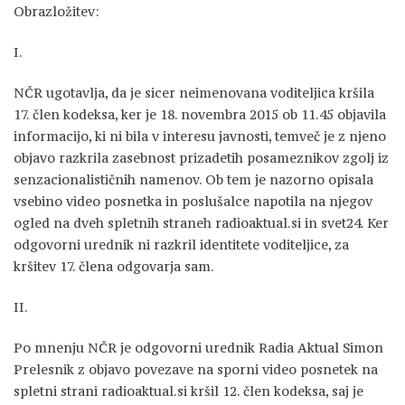
Obrazložitev:
I.
NČR ugotavlja, da je sicer neimenovana voditeljica kršila
17. člen kodeksa, ker je 18. novembra 2015 ob 11.45 objavila
informacijo, ki ni bila v interesu javnosti, temveč je z njeno
objavo razkrila zasebnost prizadetih posameznikov zgolj iz
senzacionalističnih namenov. Ob tem je nazorno opisala
vsebino video posnetka in poslušalce napotila na njegov
ogled na dveh spletnih straneh radioaktual.si in svet24. Ker
odgovorni urednik ni razkril identitete voditeljice, za
kršitev 17. člena odgovarja sam.
II.
Po mnenju NČR je odgovorni urednik Radia Aktual Simon
Prelesnik z objavo povezave na sporni video posnetek na
spletni strani radioaktual.si kršil 12. člen kodeksa, saj je