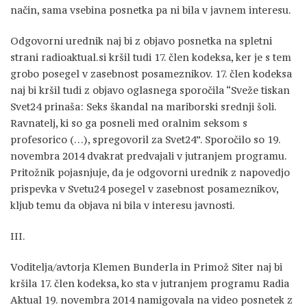
način, sama vsebina posnetka pa ni bila v javnem interesu.
Odgovorni urednik naj bi z objavo posnetka na spletni
strani radioaktual.si kršil tudi 17. člen kodeksa, ker je s tem
grobo posegel v zasebnost posameznikov. 17. člen kodeksa
naj bi kršil tudi z objavo oglasnega sporočila “Sveže tiskan
Svet24 prinaša: Seks škandal na mariborski srednji šoli.
Ravnatelj, ki so ga posneli med oralnim seksom s
profesorico (…), spregovoril za Svet24”. Sporočilo so 19.
novembra 2014 dvakrat predvajali v jutranjem programu.
Pritožnik pojasnjuje, da je odgovorni urednik z napovedjo
prispevka v Svetu24 posegel v zasebnost posameznikov,
kljub temu da objava ni bila v interesu javnosti.
III.
Voditelja/avtorja Klemen Bunderla in Primož Siter naj bi
kršila 17. člen kodeksa, ko sta v jutranjem programu Radia
Aktual 19. novembra 2014 namigovala na video posnetek z