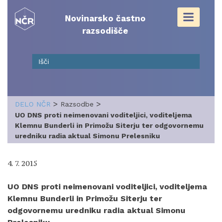
Skip
to
Novinarsko častno
content
razsodišče
>
>
DELO NČR
Razsodbe
UO DNS proti neimenovani voditeljici, voditeljema
Klemnu Bunderli in Primožu Siterju ter odgovornemu
uredniku radia aktual Simonu Prelesniku
4. 7. 2015
UO DNS proti neimenovani voditeljici, voditeljema
Klemnu Bunderli in Primožu Siterju ter
odgovornemu uredniku radia aktual Simonu