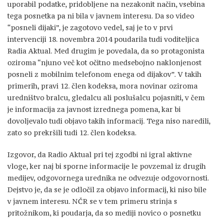
uporabil podatke, pridobljene na nezakonit način, vsebina
tega posnetka pa ni bila v javnem interesu. Da so video
“posneli dijaki”, je zagotovo vedel, saj je to v prvi
intervenciji 18. novembra 2014 poudarila tudi voditeljica
Radia Aktual. Med drugim je povedala, da so protagonista
oziroma “njuno več kot očitno medsebojno naklonjenost
posneli z mobilnim telefonom enega od dijakov”. V takih
primerih, pravi 12. člen kodeksa, mora novinar oziroma
uredništvo bralcu, gledalcu ali poslušalcu pojasniti, v čem
je informacija za javnost izrednega pomena, kar bi
dovoljevalo tudi objavo takih informacij. Tega niso naredili,
zato so prekršili tudi 12. člen kodeksa.
Izgovor, da Radio Aktual pri tej zgodbi ni igral aktivne
vloge, ker naj bi sporne informacije le povzemal iz drugih
medijev, odgovornega urednika ne odvezuje odgovornosti.
Dejstvo je, da se je odločil za objavo informacij, ki niso bile
v javnem interesu. NČR se v tem primeru strinja s
pritožnikom, ki poudarja, da so mediji novico o posnetku