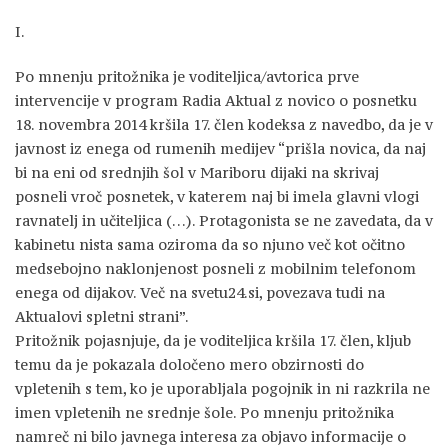
I.
Po mnenju pritožnika je voditeljica/avtorica prve
intervencije v program Radia Aktual z novico o posnetku
18. novembra 2014 kršila 17. člen kodeksa z navedbo, da je v
javnost iz enega od rumenih medijev “prišla novica, da naj
bi na eni od srednjih šol v Mariboru dijaki na skrivaj
posneli vroč posnetek, v katerem naj bi imela glavni vlogi
ravnatelj in učiteljica (…). Protagonista se ne zavedata, da v
kabinetu nista sama oziroma da so njuno več kot očitno
medsebojno naklonjenost posneli z mobilnim telefonom
enega od dijakov. Več na svetu24.si, povezava tudi na
Aktualovi spletni strani”.
Pritožnik pojasnjuje, da je voditeljica kršila 17. člen, kljub
temu da je pokazala določeno mero obzirnosti do
vpletenih s tem, ko je uporabljala pogojnik in ni razkrila ne
imen vpletenih ne srednje šole. Po mnenju pritožnika
namreč ni bilo javnega interesa za objavo informacije o