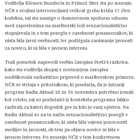
Voditelja Klemen Bunderla in Primož Siter sta po mnenju
NČR s svojimi intervencijami večkrat grobo kršila 17. člen
kodeksa, saj sta namige o domnevnem spolnem odnosu
med zaposlenima na mariborski šoli senzacionalistično
stopnjevala in s tem posegla v zasebnost posameznikov, ki
nista bila javni osebnosti, ter podžigala zanimanje javnosti
za novico, ki ni bila v javnem interesu.
Tudi posnetek napovedi vsebin časopisa Svet24 razkriva,
kako sta voditelja skupaj z novinarjem časopisa
sooblikovala sarkastično pripoved o mariborskem primeru.
NČR se strinja s pritožnikom, ki poudarja, da je jutranji
program Radia Aktual 18. in 19. novembra potrebno jemati
kot celoto, saj so poslušalci iz konteksta programa lahko
razbrali, za kateri dogodek gre in kdo je vanj vpleten. Na
Radiu Aktual so na ta način senzacionalistično posegli v
zasebnost posameznikov, ki nista bila vajena pozornosti
medijev in javnosti, ob tem pa objava novice ni bila v
javnem interesu. Po mnenju NČR v tem konkretnem