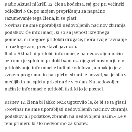
Radio Aktual ni kršil 12. člena kodeksa, saj gre pri večinski
odločitvi NČR po mojem prepričanju za napačno
razumevanje tega člena, ki se glasi:
Novinar ne sme uporabljati nedovoljenih načinov zbiranja
podatkov. Če informacij, ki so za javnost izrednega
pomena, ni mogoče pridobiti drugače, mora svoje ravnanje
in razloge zanj predstaviti javnosti.
Radio Aktual ni pridobil informacije na nedovoljen način
oziroma je sploh ni pridobil sam oz. njegovi novinarji in v
pridobivanju informacije tudi ni sodeloval, ampak jo je v
svojem programu in na spletni strani le povzel, saj je bila v
medijih in na spletu prisotna že ves dan. Na nedovoljen
način je informacijo pridobil tisti, ki jo je posnel.
Kršitev 12. člena bi lahko NČR ugotovilo le, če bi se ta glasil
»Novinar ne sme uporabljati nedovoljenih načinov zbiranja
podatkov ali podatkov, zbranih na nedovoljeni način.« Le v
tem primeru bi šlo nedvomno za kršitev.