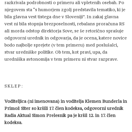
razkrivala podrobnosti o primeru ali vpletenih osebah. Po
njegovem sta “s humorjem zgolj predstavila tematiko, ki je
bila glavna vest tistega dne v Sloveniji”. In zakaj glavna
vest ni bila stopnja brezposelnosti, rebalans proračuna RS
ali morda odstop direktorja Sove, se še retorično sprašuje
odgovorni urednik in odgovarja, da je ocena, katere novice
bodo najbolje sprejete (v tem primeru) med poslušalci,
stvar uredniške politike. Ob tem, kot pravi, upa, da
uredniška avtonomija v tem primeru ni stvar razprave.
SKLEP:
Voditeljica (ni imenovana) in voditelja Klemen Bunderla in
Primož Siter so kršili 17. člen kodeksa, odgovorni urednik
Radia Aktual Simon Prelesnik pa je kršil 12. in 17. člen
kodeksa.