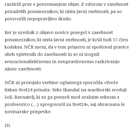
razširili prav s povzemanjem objav. Z vdorom v zasebnost
prizadetih posameznikov, ki nista javni osebnosti, pa so
povzročili nepopravljivo škodo.
Ker je urednik z objavo novice posegel v zasebnost
posameznikov, ki nista javni osebnosti, je kršil tudi 17. člen
kodeksa. NČR meni, da v tem primeru ni spoštoval pravice
obeh vpletenih do zasebnosti in se ni izognil
senzacionalističnemu in neupravičenemu razkrivanju
njune zasebnosti.
NČR ni presojalo vsebine oglasnega sporočila »Sveže
tiskan Svet24 prinaša: Seks škandal na mariborski srednji
šoli. Ravnatelj, ki so ga posneli med oralnim seksom s
profesorico (…) spregovoril za Svet24«, saj obravnava le
novinarske prispevke.
III.