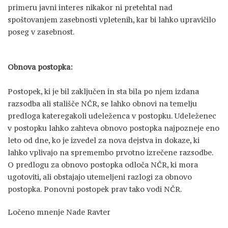
primeru javni interes nikakor ni pretehtal nad
spoštovanjem zasebnosti vpletenih, kar bi lahko upravičilo
poseg v zasebnost.
Obnova postopka:
Postopek, ki je bil zaključen in sta bila po njem izdana
razsodba ali stališče NČR, se lahko obnovi na temelju
predloga kateregakoli udeleženca v postopku. Udeleženec
v postopku lahko zahteva obnovo postopka najpozneje eno
leto od dne, ko je izvedel za nova dejstva in dokaze, ki
lahko vplivajo na spremembo prvotno izrečene razsodbe.
O predlogu za obnovo postopka odloča NČR, ki mora
ugotoviti, ali obstajajo utemeljeni razlogi za obnovo
postopka. Ponovni postopek prav tako vodi NČR.
Ločeno mnenje Nade Ravter