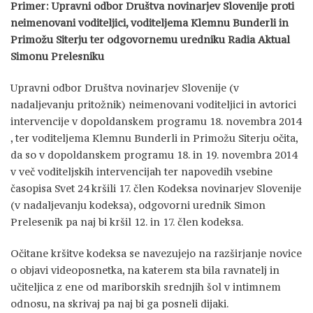
Primer: Upravni odbor Društva novinarjev Slovenije proti
neimenovani voditeljici, voditeljema Klemnu Bunderli in
Primožu Siterju ter odgovornemu uredniku Radia Aktual
Simonu Prelesniku
Upravni odbor Društva novinarjev Slovenije (v
nadaljevanju pritožnik) neimenovani voditeljici in avtorici
intervencije v dopoldanskem programu 18. novembra 2014
, ter voditeljema Klemnu Bunderli in Primožu Siterju očita,
da so v dopoldanskem programu 18. in 19. novembra 2014
v več voditeljskih intervencijah ter napovedih vsebine
časopisa Svet 24 kršili 17. člen Kodeksa novinarjev Slovenije
(v nadaljevanju kodeksa), odgovorni urednik Simon
Prelesenik pa naj bi kršil 12. in 17. člen kodeksa.
Očitane kršitve kodeksa se navezujejo na razširjanje novice
o objavi videoposnetka, na katerem sta bila ravnatelj in
učiteljica z ene od mariborskih srednjih šol v intimnem
odnosu, na skrivaj pa naj bi ga posneli dijaki.