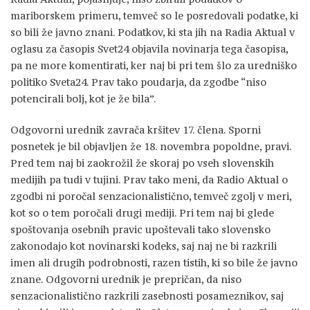
mariborskem primeru, temveč so le posredovali podatke, ki
so bili že javno znani. Podatkov, ki sta jih na Radia Aktual v
oglasu za časopis Svet24 objavila novinarja tega časopisa,
pa ne more komentirati, ker naj bi pri tem šlo za uredniško
politiko Sveta24. Prav tako poudarja, da zgodbe “niso
potencirali bolj, kot je že bila”.
Odgovorni urednik zavrača kršitev 17. člena. Sporni
posnetek je bil objavljen že 18. novembra popoldne, pravi.
Pred tem naj bi zaokrožil že skoraj po vseh slovenskih
medijih pa tudi v tujini. Prav tako meni, da Radio Aktual o
zgodbi ni poročal senzacionalistično, temveč zgolj v meri,
kot so o tem poročali drugi mediji. Pri tem naj bi glede
spoštovanja osebnih pravic upoštevali tako slovensko
zakonodajo kot novinarski kodeks, saj naj ne bi razkrili
imen ali drugih podrobnosti, razen tistih, ki so bile že javno
znane. Odgovorni urednik je prepričan, da niso
senzacionalistično razkrili zasebnosti posameznikov, saj