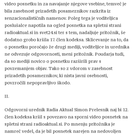
video posnetku in za navajanje njegove vsebine, temveč je
bila zasebnost prizadetih posameznikov razkrita iz
senzacionalističnih namenov. Poleg tega je voditeljica
poslušalce napotila na ogled posnetka na spletni strani
radioaktual.si in svet24.si ter s tem, nadaljuje pritožnik, še
dodatno grobo kršila 17. člen kodeksa. Sklicevanje na to, da
o posnetku poročajo že drugi mediji, voditeljice in urednika
ne odvezuje odgovornosti, meni pritožnik. Poudarja tudi,
da so mediji novico o posnetku razširili prav s
povzemanjem objav. Tako so z vdorom v zasebnost
prizadetih posameznikov, ki nista javni osebnosti,
povzročili nepopravljivo škodo.
II.
Odgovorni urednik Radia Aktual Simon Prelesnik naj bi 12.
člen kodeksa kršil s povezavo na sporni video posnetek na
spletni strani radioaktual.si. Po mnenju pritožnika je
namreč vedel, da je bil posnetek narejen na nedovoljen