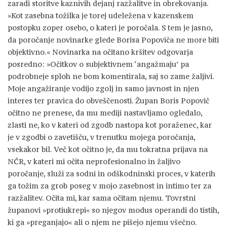
zaradi storitve kaznivih dejanj razžalitve in obrekovanja.
»Kot zasebna tožilka je torej udeležena v kazenskem
postopku zoper osebo, o kateri je poročala. S tem je jasno,
da poročanje novinarke glede Borisa Popoviča ne more biti
objektivno.« Novinarka na očitano kršitev odgovarja
posredno: »Očitkov o subjektivnem ‘angažmaju’ pa
podrobneje sploh ne bom komentirala, saj so zame žaljivi.
Moje angažiranje vodijo zgolj in samo javnost in njen
interes ter pravica do obveščenosti. Župan Boris Popovič
očitno ne prenese, da mu mediji nastavljamo ogledalo,
zlasti ne, ko v kateri od zgodb nastopa kot poraženec, kar
je v zgodbi o zavetišču, v trenutku mojega poročanja,
vsekakor bil. Več kot očitno je, da mu tokratna prijava na
NČR, v kateri mi očita neprofesionalno in žaljivo
poročanje, služi za sodni in odškodninski proces, v katerih
ga tožim za grob poseg v mojo zasebnost in intimo ter za
razžalitev. Očita mi, kar sama očitam njemu. Tovrstni
županovi »protiukrepi« so njegov modus operandi do tistih,
ki ga »preganjajo« ali o njem ne pišejo njemu všečno.