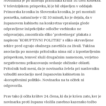
Novinarka je po mnenju pritožnika kršila 10. člen Kodeksa.
V televizijskem prispevku, ki je bil objavljen v oddajah
Primorska kronika in Slovenska kronika, je pri montaži
posnetka, natančneje v 02:10 minuti, ko je dejala, da v
županovem kabinetu na konkretna vprašanja glede
odpravljene inšpekcijske odločbe vsebinsko ne
odgovarjajo, zmontirala sliko ‘protestnega’ plakata z
napisom ‘KORUPTIVNI POLITIKI’ s sliko okrvavljene
sekire pred ograjo obalnega zavetišča za živali. Takšna
asociacija po mnenju pritožnika nima nič z izpostavljenim
prispevkom, temveč služi drugačnim namenom, verjetno
negativnemu prikazovanju sedanje občinske oblasti.
Pritožnik tudi meni, da je novinarka želela pri naslovniku
vzbuditi asociacijo med županovim kabinetom in
»koruptivnimi politiki«. Novinarka na ta očitek ni
odgovorila.
Prav tako ji očita kršitev 24. člena, ki da je kršen zato, ker je
novinarka proti županu vložila zasebno kazensko tožbo