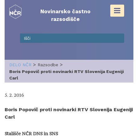
Skip
to
Novinarsko častno
content
razsodišče
>
>
DELO NČR
Razsodbe
Boris Popovič proti novinarki RTV Slovenija Eugeniji
Carl
5. 2. 2016
Boris Popovič proti novinarki RTV Slovenija Eugeniji
Carl
Stališče NČR DNS in SNS