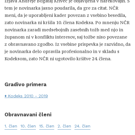
Izjava Andreje Bogataj Krivec je objavljena v narekovajih. S
tem je novinarka jasno poudarila, da gre za citat. NČR
meni, da je uporabljeni kader povezan z vsebino besedila,
zato novinarka ni kršila 10. člena Kodeksa. Po mnenju NČR
novinarka zaradi medsebojnih zasebnih tožb med njo in
županom ni v konfliktu interesov, saj tožbe niso povezane
z obravnavano zgodbo. Iz vsebine prispevka je razvidno, da
je novinarka delo opravila profesionalno in v skladu s
Kodeksom, zato NČR ni ugotovilo kršitve 24. člena.
Gradivo primera
Kodeks 2010 - 2019
Obravnavani členi
1. člen
10. člen
15. člen
2. člen
24. člen