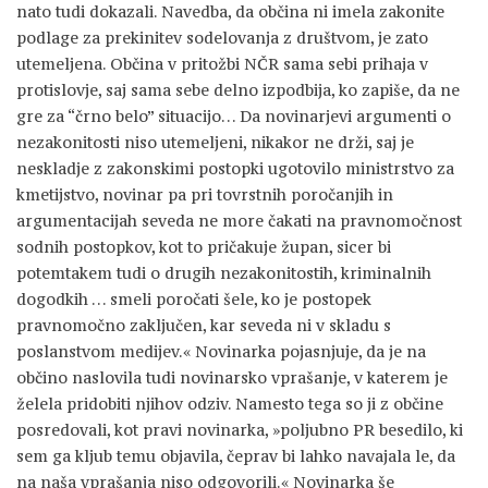
nato tudi dokazali. Navedba, da občina ni imela zakonite
podlage za prekinitev sodelovanja z društvom, je zato
utemeljena. Občina v pritožbi NČR sama sebi prihaja v
protislovje, saj sama sebe delno izpodbija, ko zapiše, da ne
gre za “črno belo” situacijo… Da novinarjevi argumenti o
nezakonitosti niso utemeljeni, nikakor ne drži, saj je
neskladje z zakonskimi postopki ugotovilo ministrstvo za
kmetijstvo, novinar pa pri tovrstnih poročanjih in
argumentacijah seveda ne more čakati na pravnomočnost
sodnih postopkov, kot to pričakuje župan, sicer bi
potemtakem tudi o drugih nezakonitostih, kriminalnih
dogodkih … smeli poročati šele, ko je postopek
pravnomočno zaključen, kar seveda ni v skladu s
poslanstvom medijev.« Novinarka pojasnjuje, da je na
občino naslovila tudi novinarsko vprašanje, v katerem je
želela pridobiti njihov odziv. Namesto tega so ji z občine
posredovali, kot pravi novinarka, »poljubno PR besedilo, ki
sem ga kljub temu objavila, čeprav bi lahko navajala le, da
na naša vprašanja niso odgovorili.« Novinarka še