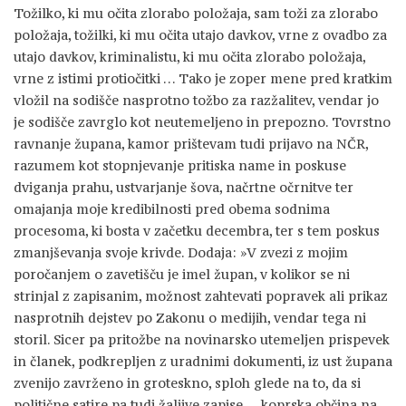
Tožilko, ki mu očita zlorabo položaja, sam toži za zlorabo
položaja, tožilki, ki mu očita utajo davkov, vrne z ovadbo za
utajo davkov, kriminalistu, ki mu očita zlorabo položaja,
vrne z istimi protiočitki … Tako je zoper mene pred kratkim
vložil na sodišče nasprotno tožbo za razžalitev, vendar jo
je sodišče zavrglo kot neutemeljeno in prepozno. Tovrstno
ravnanje župana, kamor prištevam tudi prijavo na NČR,
razumem kot stopnjevanje pritiska name in poskuse
dviganja prahu, ustvarjanje šova, načrtne očrnitve ter
omajanja moje kredibilnosti pred obema sodnima
procesoma, ki bosta v začetku decembra, ter s tem poskus
zmanjševanja svoje krivde. Dodaja: »V zvezi z mojim
poročanjem o zavetišču je imel župan, v kolikor se ni
strinjal z zapisanim, možnost zahtevati popravek ali prikaz
nasprotnih dejstev po Zakonu o medijih, vendar tega ni
storil. Sicer pa pritožbe na novinarsko utemeljen prispevek
in članek, podkrepljen z uradnimi dokumenti, iz ust župana
zvenijo zavrženo in groteskno, sploh glede na to, da si
politične satire pa tudi žaljive zapise … koprska občina na