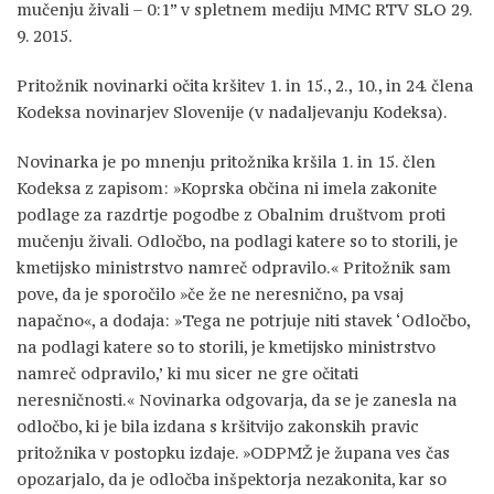
mučenju živali – 0:1” v spletnem mediju MMC RTV SLO 29.
9. 2015.
Pritožnik novinarki očita kršitev 1. in 15., 2., 10., in 24. člena
Kodeksa novinarjev Slovenije (v nadaljevanju Kodeksa).
Novinarka je po mnenju pritožnika kršila 1. in 15. člen
Kodeksa z zapisom: »Koprska občina ni imela zakonite
podlage za razdrtje pogodbe z Obalnim društvom proti
mučenju živali. Odločbo, na podlagi katere so to storili, je
kmetijsko ministrstvo namreč odpravilo.« Pritožnik sam
pove, da je sporočilo »če že ne neresnično, pa vsaj
napačno«, a dodaja: »Tega ne potrjuje niti stavek ‘Odločbo,
na podlagi katere so to storili, je kmetijsko ministrstvo
namreč odpravilo,’ ki mu sicer ne gre očitati
neresničnosti.« Novinarka odgovarja, da se je zanesla na
odločbo, ki je bila izdana s kršitvijo zakonskih pravic
pritožnika v postopku izdaje. »ODPMŽ je župana ves čas
opozarjalo, da je odločba inšpektorja nezakonita, kar so