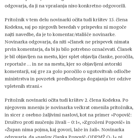
odgovarja, da ji na vprašanja niso konkretno odgovorili.
Pritožnik v tem delu novinarki očita tudi kršitev 15. člena
Kodeksa, saj po njegovih besedah v prispevku ni mogoče
najti navedbe, da je to komentar/stališče novinarke.
Novinarka odgovarja, da niti »članek ne prispevek nimata
prvin komentarja, da bi ju bilo potrebno označevati. Članek
je bil objavljen na mestu, kjer splet objavlja članke, poročila,
reportaže … in ne na mestu, kjer so objavljeni avtorski
komentarji, saj gre za golo poročilo o ugotovitvah odločbe
ministrstva in povzetek predhodnega dogajanja ter odzive
vpletenih strani.«
Pritožnik novinarki očita tudi kršitev 2. člena Kodeksa. Po
njegovem mnenju je novinarka večkrat omenila pritožnika,
in sicer z osebno žaljivimi naslovi, kot na primer »Popovič:
Društvo proti mučenju živali – 0:1«, »Zgroženi Popovič« in
»Župan nima pojma, kaj govori, laže in žali«. Novinarka
odgovarja, da »naslov članka Popovič-ODPMŽ O-1« ni