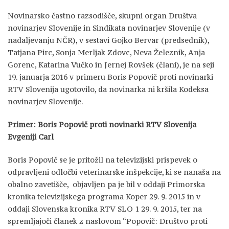
Novinarsko častno razsodišče, skupni organ Društva
novinarjev Slovenije in Sindikata novinarjev Slovenije (v
nadaljevanju NČR), v sestavi Gojko Bervar (predsednik),
Tatjana Pirc, Sonja Merljak Zdovc, Neva Železnik, Anja
Gorenc, Katarina Vučko in Jernej Rovšek (člani), je na seji
19. januarja 2016 v primeru Boris Popovič proti novinarki
RTV Slovenija ugotovilo, da novinarka ni kršila Kodeksa
novinarjev Slovenije.
Primer: Boris Popovič proti novinarki RTV Slovenija
Evgeniji Carl
Boris Popovič se je pritožil na televizijski prispevek o
odpravljeni odločbi veterinarske inšpekcije, ki se nanaša na
obalno zavetišče, objavljen pa je bil v oddaji Primorska
kronika televizijskega programa Koper 29. 9. 2015 in v
oddaji Slovenska kronika RTV SLO 1 29. 9. 2015, ter na
spremljajoči članek z naslovom “Popovič: Društvo proti