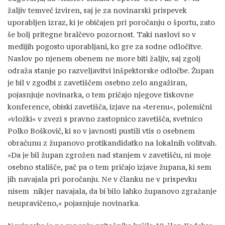
žaljiv temveč izviren, saj je za novinarski prispevek
uporabljen izraz, ki je običajen pri poročanju o športu, zato
še bolj pritegne bralčevo pozornost. Taki naslovi so v
medijih pogosto uporabljani, ko gre za sodne odločitve.
Naslov po njenem obenem ne more biti žaljiv, saj zgolj
odraža stanje po razveljavitvi inšpektorske odločbe. Župan
je bil v zgodbi z zavetiščem osebno zelo angažiran,
pojasnjuje novinarka, o tem pričajo njegove tiskovne
konference, obiski zavetišča, izjave na »terenu«, polemični
»vložki« v zvezi s pravno zastopnico zavetišča, svetnico
Polko Boškovič, ki so v javnosti pustili vtis o osebnem
obračunu z županovo protikandidatko na lokalnih volitvah.
»Da je bil župan zgrožen nad stanjem v zavetišču, ni moje
osebno stališče, pač pa o tem pričajo izjave župana, ki sem
jih navajala pri poročanju. Ne v članku ne v prispevku
nisem nikjer navajala, da bi bilo lahko županovo zgražanje
neupravičeno,« pojasnjuje novinarka.