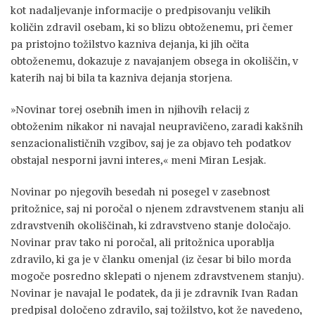
kot nadaljevanje informacije o predpisovanju velikih
količin zdravil osebam, ki so blizu obtoženemu, pri čemer
pa pristojno tožilstvo kazniva dejanja, ki jih očita
obtoženemu, dokazuje z navajanjem obsega in okoliščin, v
katerih naj bi bila ta kazniva dejanja storjena.
»Novinar torej osebnih imen in njihovih relacij z
obtoženim nikakor ni navajal neupravičeno, zaradi kakšnih
senzacionalističnih vzgibov, saj je za objavo teh podatkov
obstajal nesporni javni interes,« meni Miran Lesjak.
Novinar po njegovih besedah ni posegel v zasebnost
pritožnice, saj ni poročal o njenem zdravstvenem stanju ali
zdravstvenih okoliščinah, ki zdravstveno stanje določajo.
Novinar prav tako ni poročal, ali pritožnica uporablja
zdravilo, ki ga je v članku omenjal (iz česar bi bilo morda
mogoče posredno sklepati o njenem zdravstvenem stanju).
Novinar je navajal le podatek, da ji je zdravnik Ivan Radan
predpisal določeno zdravilo, saj tožilstvo, kot že navedeno,