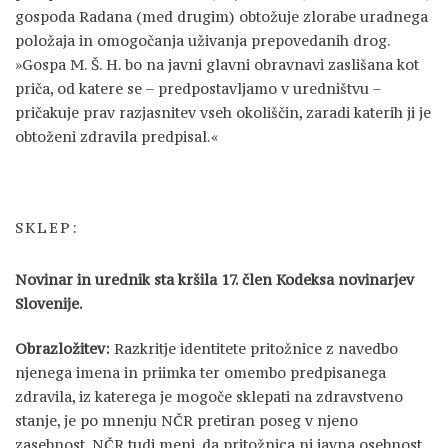
gospoda Radana (med drugim) obtožuje zlorabe uradnega
položaja in omogočanja uživanja prepovedanih drog.
»Gospa M. Š. H. bo na javni glavni obravnavi zaslišana kot
priča, od katere se – predpostavljamo v uredništvu –
pričakuje prav razjasnitev vseh okoliščin, zaradi katerih ji je
obtoženi zdravila predpisal.«
SKLEP:
Novinar in urednik sta kršila 17. člen Kodeksa novinarjev
Slovenije.
Obrazložitev:
Razkritje identitete pritožnice z navedbo
njenega imena in priimka ter omembo predpisanega
zdravila, iz katerega je mogoče sklepati na zdravstveno
stanje, je po mnenju NČR pretiran poseg v njeno
zasebnost. NČR tudi meni, da pritožnica ni javna osebnost,