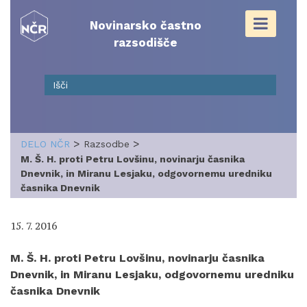
Skip
to
Novinarsko častno
content
razsodišče
>
>
DELO NČR
Razsodbe
M. Š. H. proti Petru Lovšinu, novinarju časnika
Dnevnik, in Miranu Lesjaku, odgovornemu uredniku
časnika Dnevnik
15. 7. 2016
M. Š. H. proti Petru Lovšinu, novinarju časnika
Dnevnik, in Miranu Lesjaku, odgovornemu uredniku
časnika Dnevnik