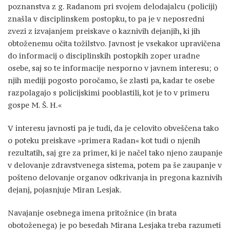
poznanstva z g. Radanom pri svojem delodajalcu (policiji)
znašla v disciplinskem postopku, to pa je v neposredni
zvezi z izvajanjem preiskave o kaznivih dejanjih, ki jih
obtoženemu očita tožilstvo. Javnost je vsekakor upravičena
do informacij o disciplinskih postopkih zoper uradne
osebe, saj so te informacije nesporno v javnem interesu; o
njih mediji pogosto poročamo, še zlasti pa, kadar te osebe
razpolagajo s policijskimi pooblastili, kot je to v primeru
gospe M. Š. H.«
V interesu javnosti pa je tudi, da je celovito obveščena tako
o poteku preiskave »primera Radan« kot tudi o njenih
rezultatih, saj gre za primer, ki je načel tako njeno zaupanje
v delovanje zdravstvenega sistema, potem pa še zaupanje v
pošteno delovanje organov odkrivanja in pregona kaznivih
dejanj, pojasnjuje Miran Lesjak.
Navajanje osebnega imena pritožnice (in brata
obotoženega) je po besedah Mirana Lesjaka treba razumeti