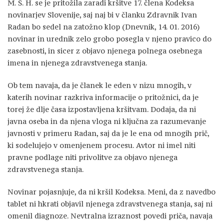
M. Š. H. se je pritožila zaradi kršitve 17. člena Kodeksa
novinarjev Slovenije, saj naj bi v članku Zdravnik Ivan
Radan bo sedel na zatožno klop (Dnevnik, 14. 01. 2016)
novinar in urednik zelo grobo posegla v njeno pravico do
zasebnosti, in sicer z objavo njenega polnega osebnega
imena in njenega zdravstvenega stanja.
Ob tem navaja, da je članek le eden v nizu mnogih, v
katerih novinar razkriva informacije o pritožnici, da je
torej že dlje časa izpostavljena kršitvam. Dodaja, da ni
javna oseba in da njena vloga ni ključna za razumevanje
javnosti v primeru Radan, saj da je le ena od mnogih prič,
ki sodelujejo v omenjenem procesu. Avtor ni imel niti
pravne podlage niti privolitve za objavo njenega
zdravstvenega stanja.
Novinar pojasnjuje, da ni kršil Kodeksa. Meni, da z navedbo
tablet ni hkrati objavil njenega zdravstvenega stanja, saj ni
omenil diagnoze. Nevtralna izraznost povedi priča, navaja