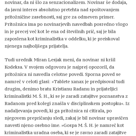
novinar, da ni šlo za senzacionalizem. Novinar še dodaja,
da javni interes absolutno pretehta nad spoštovanjem
pritožničine zasebnosti, saj gre za odmeven primer.
Pritožnica ima po novinarjevih navedbah posredno vlogo
in je precej več kot le ena od številnih prič, saj je bila
zaposlena kot kriminalistka v oddelku, ki je preiskoval
njenega najboljšega prijatelja.
Tudi urednik Miran Lesjak meni, da novinar ni kršil
Kodeksa. V svojem odgovoru je najprej opozoril, da
pritožnica ni navedla celotne povedi. Sporna poved se
namreč v celoti glasi: »Tablete xanax je predpisoval tudi
drugim, denimo bratu Kristianu Radanu in prijateljici
kriminalistki M. Š. H., ki se je zaradi zatajitve poznanstva z
Radanom pred kolegi znašla v disciplinskem postopku«. Iz
nadaljevanja povedi, ki ga pritožnica ni citirala, po
njegovem prepričanju sledi, zakaj je bil novinar upravičen
navesti njeno osebno ime. »Gospa M. Š. H. je namreč kot
kriminalistka uradna oseba, ki se je ravno zaradi zatajitve