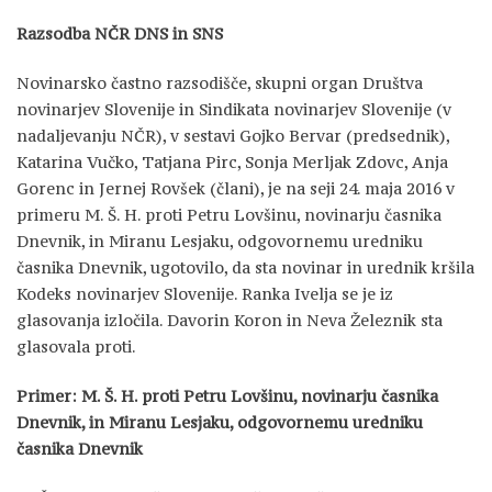
Razsodba NČR DNS in SNS
Novinarsko častno razsodišče, skupni organ Društva
novinarjev Slovenije in Sindikata novinarjev Slovenije (v
nadaljevanju NČR), v sestavi Gojko Bervar (predsednik),
Katarina Vučko, Tatjana Pirc, Sonja Merljak Zdovc, Anja
Gorenc in Jernej Rovšek (člani), je na seji 24. maja 2016 v
primeru M. Š. H. proti Petru Lovšinu, novinarju časnika
Dnevnik, in Miranu Lesjaku, odgovornemu uredniku
časnika Dnevnik, ugotovilo, da sta novinar in urednik kršila
Kodeks novinarjev Slovenije. Ranka Ivelja se je iz
glasovanja izločila. Davorin Koron in Neva Železnik sta
glasovala proti.
Primer: M. Š. H. proti Petru Lovšinu, novinarju časnika
Dnevnik, in Miranu Lesjaku, odgovornemu uredniku
časnika Dnevnik