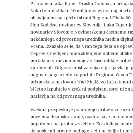
Pritožnica Luka Koper Drašku Golubarju očita, d
Luko temni oblaki: 10 milijonov evrov naj bi letno
objavljenem na spletni strani Regional Obala 20. ma
člen Kodeksa novinarjev Slovenije. Luka Koper je 
novinarjev Slovenije Novinarskemu častnemu ra
nekdanjega odgovornega urednika medija digital
Vrana. Izkazalo se je, da Vran tega dela ne oprav
Čeprav z medijem nima sklenjene nobene oblike 
portala in v razvidu medijev v času oddaje pritož
sprememb. Odgovornost za objavo prispevka je pre
odgovornega urednika portala Regional Obala D
prispevka z naslovom Nad Matičevo Luko temni ob
bi letno izpuhtelo v zrak ni podpisan, torej ni zn
naslavlja na odgovornega urednika.
Vsebina prispevka je po mnenju pritožnice sicer 
povzema dejansko stanje, naslov pa je po njene
popolnem nasprotju z vsebino. Kot dodaja, neute
dejanske ali pravne podlage, celo na žaljiv in ne