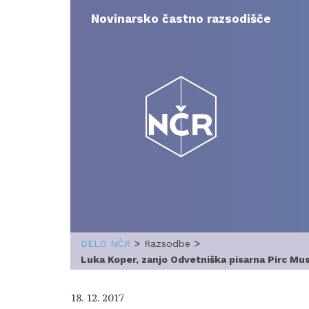
Skip
to
Novinarsko častno razsodišče
content
>
>
DELO NČR
Razsodbe
Luka Koper, zanjo Odvetniška pisarna Pirc Mus
18. 12. 2017