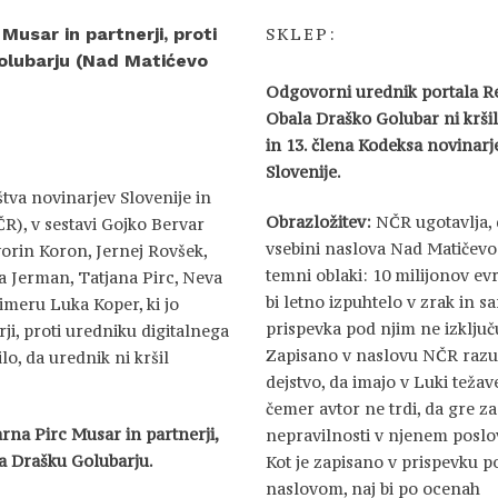
Musar in partnerji, proti
SKLEP:
olubarju (Nad Matićevo
Odgovorni urednik portala R
Obala Draško Golubar ni kršil 
in 13. člena Kodeksa novinarj
Slovenije.
tva novinarjev Slovenije in
Obrazložitev:
NČR ugotavlja, 
ČR), v sestavi Gojko Bervar
vsebini naslova Nad Matičev
orin Koron, Jernej Rovšek,
temni oblaki: 10 milijonov ev
a Jerman, Tatjana Pirc, Neva
bi letno izpuhtelo v zrak in 
rimeru Luka Koper, ki jo
prispevka pod njim ne izključu
ji, proti uredniku digitalnega
Zapisano v naslovu NČR raz
o, da urednik ni kršil
dejstvo, da imajo v Luki težave
čemer avtor ne trdi, da gre za
rna Pirc Musar in partnerji,
nepravilnosti v njenem poslo
la Drašku Golubarju.
Kot je zapisano v prispevku p
naslovom, naj bi po ocenah