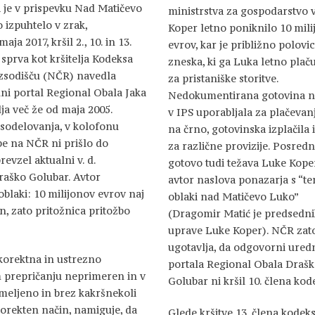
a je v prispevku Nad Matičevo
ministrstva za gospodarstvo 
 izpuhtelo v zrak,
Koper letno poniknilo 10 mil
ja 2017, kršil 2., 10. in 13.
evrov, kar je približno polovi
sprva kot kršitelja Kodeksa
zneska, ki ga Luka letno plač
zsodišču (NČR) navedla
za pristaniške storitve.
ni portal Regional Obala Jaka
Nedokumentirana gotovina na
lja več že od maja 2005.
v IPS uporabljala za plačevan
sodelovanja, v kolofonu
na črno, gotovinska izplačila 
be na NČR ni prišlo do
za različne provizije. Posredn
vzel aktualni v. d.
gotovo tudi težava Luke Koper,
raško Golubar. Avtor
avtor naslova ponazarja s “t
laki: 10 milijonov evrov naj
oblaki nad Matičevo Luko”
an, zato pritožnica pritožbo
(Dragomir Matić je predsedni
uprave Luke Koper). NČR zat
ugotavlja, da odgovorni ured
korektna in ustrezno
portala Regional Obala Draš
m prepričanju neprimeren in v
Golubar ni kršil 10. člena kod
meljeno in brez kakršnekoli
korekten način, namiguje, da
Glede kršitve 13. člena kode