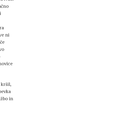
pačno
i
ra
ve ni
šče
tvo
o
novice
.
kršil,
pevka
žbo in