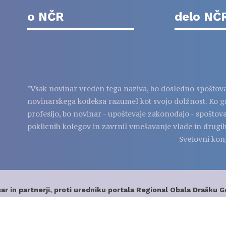
o NČR
delo NČ
"Vsak novinar vreden tega naziva, bo dosledno spoštov
novinarskega kodeksa razumel kot svojo dolžnost. Ko g
profesijo, bo novinar - upoštevaje zakonodajo - spoštov
poklicnih kolegov in zavrnil vmešavanje vlade in drugih
Svetovni kon
ar in partnerji, proti uredniku portala Regional Obala Drašku