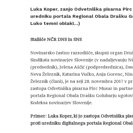
Luka Koper, zanjo Odvetniška pisarna Pirc 
uredniku portala Regional Obala Drašku G
Luko temni oblaki…)
Stališče NČR DNS in SNS
Novinarsko častno razsodišče, skupni organ Druš
Sindikata novinarjev Slovenije (v nadaljevanju N
(predsednik), Jelena Aščić (podpredsednica), Dav
Neva Železnik, Katarina Vučko, Anja Gorenc, Nin
Železnik (člani), je na seji 28. novembra 2017 v p
zastopa Odvetniška pisarna Pirc Musar in partner
portala Regional Obala Drašku Golubarju ugotovil
Kodeksa novinarjev Slovenije.
Primer: Luka Koper, ki jo zastopa Odvetniška pisa
proti uredniku digitalnega portala Regional Oba