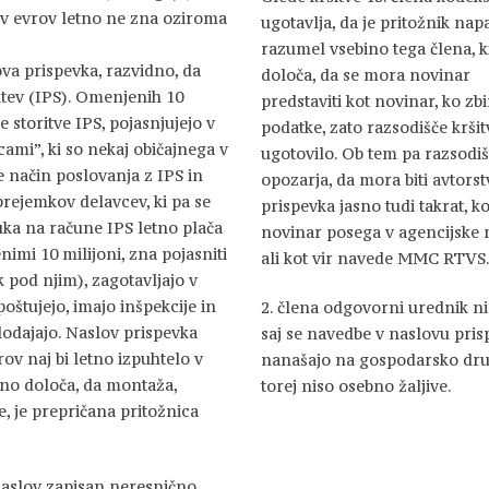
nov evrov letno ne zna oziroma
ugotavlja, da je pritožnik na
razumel vsebino tega člena, k
ova prispevka, razvidno, da
določa, da se mora novinar
ritev (IPS). Omenjenih 10
predstaviti kot novinar, ko zbi
 storitve IPS, pojasnjujejo v
podatke, zato razsodišče kršit
cami”, ki so nekaj običajnega v
ugotovilo. Ob tem pa razsodi
e način poslovanja z IPS in
opozarja, da mora biti avtors
 prejemkov delavcev, ki pa se
prispevka jasno tudi takrat, k
uka na račune IPS letno plača
novinar posega v agencijske 
nimi 10 milijoni, zna pojasniti
ali kot vir navede MMC RTVS
 pod njim), zagotavljajo v
oštujejo, imajo inšpekcije in
2. člena odgovorni urednik ni 
 dodajajo. Naslov prispevka
saj se navedbe v naslovu pris
ov naj bi letno izpuhtelo v
nanašajo na gospodarsko dru
asno določa, da montaža,
torej niso osebno žaljive.
, je prepričana pritožnica
 naslov zapisan neresnično,