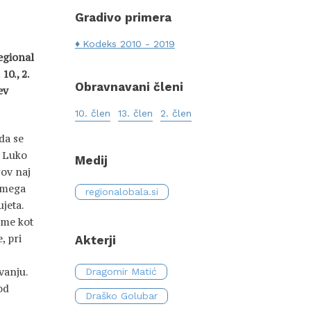
Gradivo primera
Kodeks 2010 - 2019
egional
10., 2.
Obravnavani členi
ev
10. člen
13. člen
2. člen
da se
o Luko
Medij
rov naj
samega
regionalobala.si
jeta.
ume kot
, pri
Akterji
vanju.
Dragomir Matić
od
Draško Golubar