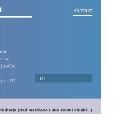
R
Kontakt
anje
re za
al sodbe
."
gres IFJ
 Golubarju (Nad Matićevo Luko temni oblaki…)