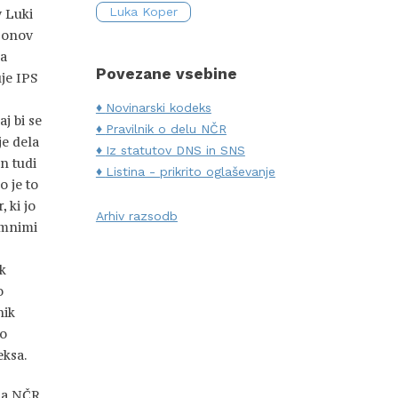
Luka Koper
v Luki
ijonov
ca
Povezane vsebine
uje IPS
Novinarski kodeks
j bi se
Pravilnik o delu NČR
je dela
Iz statutov DNS in SNS
in tudi
Listina - prikrito oglaševanje
o je to
 ki jo
Arhiv razsodb
emnimi
k
o
nik
ko
eksa.
ksa NČR