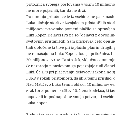
pritožnica svojega poslovanja v višini 10 milijo
ne more pojasniti, kar da ne drži.
Po mnenju pritožnice je iz vsebine, ne pa iz nasl
Luka plačuje storitve izvajalcem pristaniških sto
milijonov evrov tako pomeni plačilo za opravljene
Luki Koper. Delavci IPS pa so “delavci z dovolilni
svetovnih pristaniščih. Sam prispevek celo opisuj
tudi določene kršitve pri izplačilu plač in drugih
ne nanašajo na Luko Koper, dodaja pritožnica. L
20 milijonov evrov. Ta strošek, vključno z omenje
(v nasprotju z naslovom ga pojasnjuje tudi članek
Luki. Če IPS pri plačevanju delavcev zakona ne sp
FURS v rokah pristojnosti, da jih k temu prisilijo,
Nad Matičevo Luko temni oblaki: 10 milijonov evr
zrak torej pomeni kršitev 10. člena kodeksa, ki j
napovedi in podnapisi ne smejo potvarjati vsebine
Luka Koper.
2. člen kodeksa je urednik kršil, ker je omenjeni