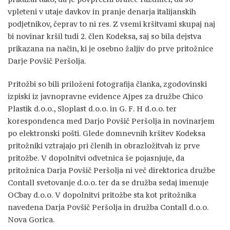
vpleteni v utaje davkov in pranje denarja italijanskih
podjetnikov, čeprav to ni res. Z vsemi kršitvami skupaj naj
bi novinar kršil tudi 2. člen Kodeksa, saj so bila dejstva
prikazana na način, ki je osebno žaljiv do prve pritožnice
Darje Povšič Peršolja.
Pritožbi so bili priloženi fotografija članka, zgodovinski
izpiski iz javnopravne evidence Ajpes za družbe Chico
Plastik d.o.o., Sloplast d.o.o. in G. F. H d.o.o. ter
korespondenca med Darjo Povšič Peršolja in novinarjem
po elektronski pošti. Glede domnevnih kršitev Kodeksa
pritožniki vztrajajo pri členih in obrazložitvah iz prve
pritožbe. V dopolnitvi odvetnica še pojasnjuje, da
pritožnica Darja Povšič Peršolja ni več direktorica družbe
Contall svetovanje d.o.o. ter da se družba sedaj imenuje
OCbay d.o.o. V dopolnitvi pritožbe sta kot pritožnika
navedena Darja Povšič Peršolja in družba Contall d.o.o.
Nova Gorica.