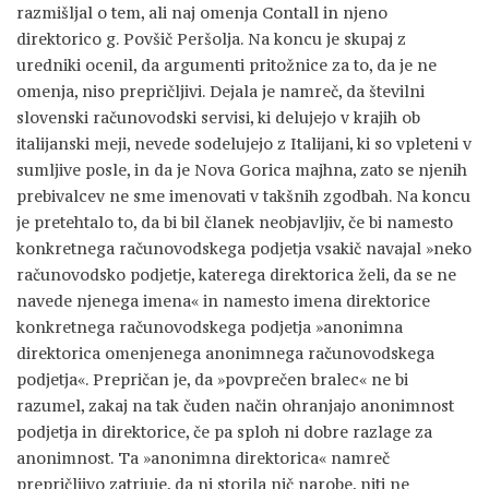
razmišljal o tem, ali naj omenja Contall in njeno
direktorico g. Povšič Peršolja. Na koncu je skupaj z
uredniki ocenil, da argumenti pritožnice za to, da je ne
omenja, niso prepričljivi. Dejala je namreč, da številni
slovenski računovodski servisi, ki delujejo v krajih ob
italijanski meji, nevede sodelujejo z Italijani, ki so vpleteni v
sumljive posle, in da je Nova Gorica majhna, zato se njenih
prebivalcev ne sme imenovati v takšnih zgodbah. Na koncu
je pretehtalo to, da bi bil članek neobjavljiv, če bi namesto
konkretnega računovodskega podjetja vsakič navajal »neko
računovodsko podjetje, katerega direktorica želi, da se ne
navede njenega imena« in namesto imena direktorice
konkretnega računovodskega podjetja »anonimna
direktorica omenjenega anonimnega računovodskega
podjetja«. Prepričan je, da »povprečen bralec« ne bi
razumel, zakaj na tak čuden način ohranjajo anonimnost
podjetja in direktorice, če pa sploh ni dobre razlage za
anonimnost. Ta »anonimna direktorica« namreč
prepričljivo zatrjuje, da ni storila nič narobe, niti ne