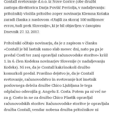
Contall svetovanje d.o.o. iz Nove Gorice (obe družbi
zastopa direktorica Darja Povšič Peršolja, v nadaljevanju:
pritožniki) vložila pritožbo zoper novinarja Klemna Košaka
zaradi članka z naslovom »Utajili za skoraj 100 milijonov
evrov, tudi prek Slovenije«, ki je bil objavljen v časopisu
Dnevnik 27. 12. 2017.
Pritožniki očitajo novinarju, da je z zapisom v članku
»Contall je bil lastnik samo slab mesec dni, nato pa ga je
predal Costi ter zanj opravljal računovodske storitve« kršil
1. in 6. člen Kodeksa novinarjev Slovenije (v nadaljevanju
Kodeks). Ni res, da je Contall kakršnokoli družbo
komurkoli predal. Pravilno dejstvo je, da je Contall
svetovanje, računovodstvo in svetovanje kot imetnik
poslovnega deleža družbe Chico Ljubljana le tega
odplačno odsvojila g. Angelu E. Costa. Potem pa ni več ne
za g. Costo in ne za družbo Chico Plastik opravljal
računovodskih storitev. Računovodske storitve je opravljala
družba Contall, vendar nobena družba pritožnikov ni