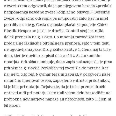
v zvezi s tem odgovoril, da je po njegovem beseda »predal«
nadpomenka besedne zveze »odplačno odsvojil«. Besedne
zveze »odplačno odsvojil« pa ni uporabil zato, ker ni imel
potrditve, da je g. Costa dejansko plačal za podjetje Chico
Plastik. Nesporno je, da je družba Contall svoj lastniški
delež prenesla na g. Costo. Po mnenju razsodišča izraz
predaja ne izključuje odplačnega prenosa, zato v tem delu
ne ugotavlja napake. Drug očitek kršitve 1. člena naj bi bil v
delu, kjer je novinar zapisal da »so šli z Accursom do
notarja«. Pritožba namiguje, da ta zapis nakazuje, da je prva
pritožnica g. Povšič Peršolja v tej zvezi šla do notarja, kar
naj ne bi bilo res. Novinar tega ni zapisal, v odgovoru pa je
natančno imenoval osebo, zaposleno v družbi pritožnikov,
ki je bila pri notarju. Dejstvo je, da je treba prenos družb
opraviti tudi pri notarju, zato tudi v tem delu razsodišče ne
prepozna novinarjeve napake ali netočnosti, zato 1. člen ni
bil kršen.