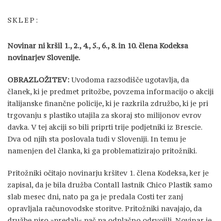
SKLEP:
Novinar ni kršil 1., 2., 4., 5., 6., 8. in 10. člena Kodeksa
novinarjev Slovenije.
OBRAZLOŽITEV:
Uvodoma razsodišče ugotavlja, da
članek, ki je predmet pritožbe, povzema informacijo o akciji
italijanske finančne policije, ki je razkrila združbo, ki je pri
trgovanju s plastiko utajila za skoraj sto milijonov evrov
davka. V tej akciji so bili priprti trije podjetniki iz Brescie.
Dva od njih sta poslovala tudi v Sloveniji. In temu je
namenjen del članka, ki ga problematizirajo pritožniki.
Pritožniki očitajo novinarju kršitev 1. člena Kodeksa, ker je
zapisal, da je bila družba Contall lastnik Chico Plastik samo
slab mesec dni, nato pa ga je predala Costi ter zanj
opravljala računovodske storitve. Pritožniki navajajo, da
družbe niso »predali« pač pa odplačno odsvojili. Novinar je