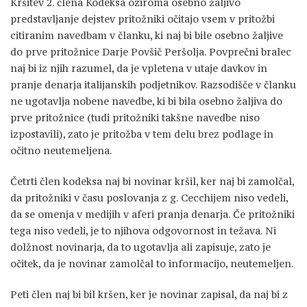
Kršitev 2. člena Kodeksa oziroma osebno žaljivo
predstavljanje dejstev pritožniki očitajo vsem v pritožbi
citiranim navedbam v članku, ki naj bi bile osebno žaljive
do prve pritožnice Darje Povšič Peršolja. Povprečni bralec
naj bi iz njih razumel, da je vpletena v utaje davkov in
pranje denarja italijanskih podjetnikov. Razsodišče v članku
ne ugotavlja nobene navedbe, ki bi bila osebno žaljiva do
prve pritožnice (tudi pritožniki takšne navedbe niso
izpostavili), zato je pritožba v tem delu brez podlage in
očitno neutemeljena.
Četrti člen kodeksa naj bi novinar kršil, ker naj bi zamolčal,
da pritožniki v času poslovanja z g. Cecchijem niso vedeli,
da se omenja v medijih v aferi pranja denarja. Če pritožniki
tega niso vedeli, je to njihova odgovornost in težava. Ni
dolžnost novinarja, da to ugotavlja ali zapisuje, zato je
očitek, da je novinar zamolčal to informacijo, neutemeljen.
Peti člen naj bi bil kršen, ker je novinar zapisal, da naj bi z