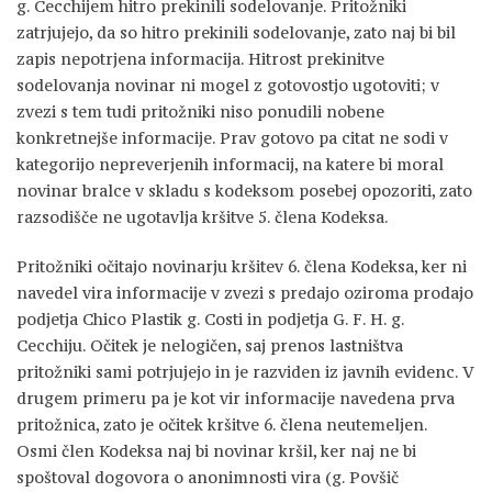
g. Cecchijem hitro prekinili sodelovanje. Pritožniki
zatrjujejo, da so hitro prekinili sodelovanje, zato naj bi bil
zapis nepotrjena informacija. Hitrost prekinitve
sodelovanja novinar ni mogel z gotovostjo ugotoviti; v
zvezi s tem tudi pritožniki niso ponudili nobene
konkretnejše informacije. Prav gotovo pa citat ne sodi v
kategorijo nepreverjenih informacij, na katere bi moral
novinar bralce v skladu s kodeksom posebej opozoriti, zato
razsodišče ne ugotavlja kršitve 5. člena Kodeksa.
Pritožniki očitajo novinarju kršitev 6. člena Kodeksa, ker ni
navedel vira informacije v zvezi s predajo oziroma prodajo
podjetja Chico Plastik g. Costi in podjetja G. F. H. g.
Cecchiju. Očitek je nelogičen, saj prenos lastništva
pritožniki sami potrjujejo in je razviden iz javnih evidenc. V
drugem primeru pa je kot vir informacije navedena prva
pritožnica, zato je očitek kršitve 6. člena neutemeljen.
Osmi člen Kodeksa naj bi novinar kršil, ker naj ne bi
spoštoval dogovora o anonimnosti vira (g. Povšič