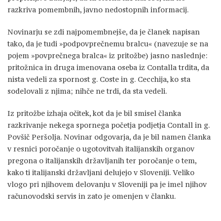
razkriva pomembnih, javno nedostopnih informacij.
Novinarju se zdi najpomembnejše, da je članek napisan
tako, da je tudi »podpovprečnemu bralcu« (navezuje se na
pojem »povprečnega bralca« iz pritožbe) jasno naslednje:
pritožnica in druga imenovana oseba iz Contalla trdita, da
nista vedeli za spornost g. Coste in g. Cecchija, ko sta
sodelovali z njima; nihče ne trdi, da sta vedeli.
Iz pritožbe izhaja očitek, kot da je bil smisel članka
razkrivanje nekega spornega početja podjetja Contall in g.
Povšič Peršolja. Novinar odgovarja, da je bil namen članka
v resnici poročanje o ugotovitvah italijanskih organov
pregona o italijanskih državljanih ter poročanje o tem,
kako ti italijanski državljani delujejo v Sloveniji. Veliko
vlogo pri njihovem delovanju v Sloveniji pa je imel njihov
računovodski servis in zato je omenjen v članku.