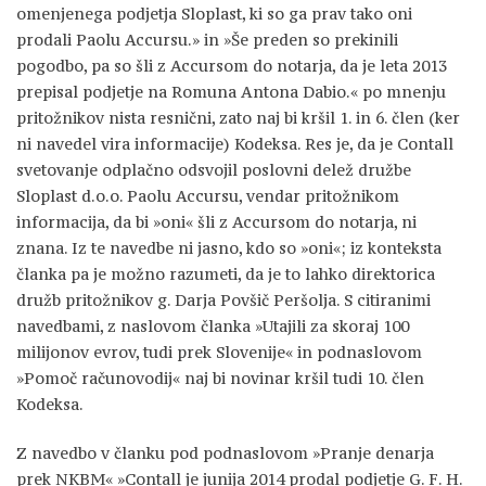
omenjenega podjetja Sloplast, ki so ga prav tako oni
prodali Paolu Accursu.» in »Še preden so prekinili
pogodbo, pa so šli z Accursom do notarja, da je leta 2013
prepisal podjetje na Romuna Antona Dabio.« po mnenju
pritožnikov nista resnični, zato naj bi kršil 1. in 6. člen (ker
ni navedel vira informacije) Kodeksa. Res je, da je Contall
svetovanje odplačno odsvojil poslovni delež družbe
Sloplast d.o.o. Paolu Accursu, vendar pritožnikom
informacija, da bi »oni« šli z Accursom do notarja, ni
znana. Iz te navedbe ni jasno, kdo so »oni«; iz konteksta
članka pa je možno razumeti, da je to lahko direktorica
družb pritožnikov g. Darja Povšič Peršolja. S citiranimi
navedbami, z naslovom članka »Utajili za skoraj 100
milijonov evrov, tudi prek Slovenije« in podnaslovom
»Pomoč računovodij« naj bi novinar kršil tudi 10. člen
Kodeksa.
Z navedbo v članku pod podnaslovom »Pranje denarja
prek NKBM« »Contall je junija 2014 prodal podjetje G. F. H.