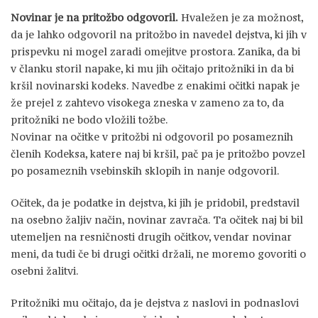
Novinar je na pritožbo odgovoril.
Hvaležen je za možnost,
da je lahko odgovoril na pritožbo in navedel dejstva, ki jih v
prispevku ni mogel zaradi omejitve prostora. Zanika, da bi
v članku storil napake, ki mu jih očitajo pritožniki in da bi
kršil novinarski kodeks. Navedbe z enakimi očitki napak je
že prejel z zahtevo visokega zneska v zameno za to, da
pritožniki ne bodo vložili tožbe.
Novinar na očitke v pritožbi ni odgovoril po posameznih
členih Kodeksa, katere naj bi kršil, pač pa je pritožbo povzel
po posameznih vsebinskih sklopih in nanje odgovoril.
Očitek, da je podatke in dejstva, ki jih je pridobil, predstavil
na osebno žaljiv način, novinar zavrača. Ta očitek naj bi bil
utemeljen na resničnosti drugih očitkov, vendar novinar
meni, da tudi če bi drugi očitki držali, ne moremo govoriti o
osebni žalitvi.
Pritožniki mu očitajo, da je dejstva z naslovi in podnaslovi