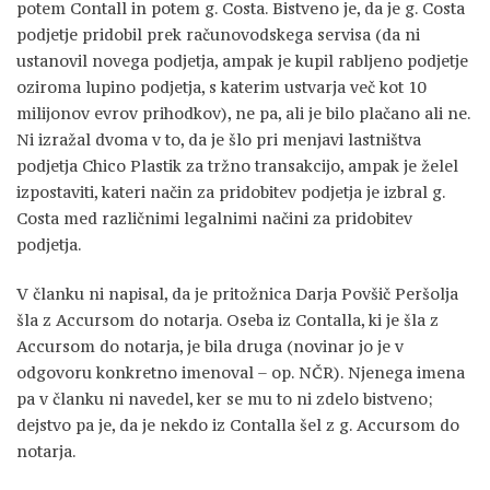
potem Contall in potem g. Costa. Bistveno je, da je g. Costa
podjetje pridobil prek računovodskega servisa (da ni
ustanovil novega podjetja, ampak je kupil rabljeno podjetje
oziroma lupino podjetja, s katerim ustvarja več kot 10
milijonov evrov prihodkov), ne pa, ali je bilo plačano ali ne.
Ni izražal dvoma v to, da je šlo pri menjavi lastništva
podjetja Chico Plastik za tržno transakcijo, ampak je želel
izpostaviti, kateri način za pridobitev podjetja je izbral g.
Costa med različnimi legalnimi načini za pridobitev
podjetja.
V članku ni napisal, da je pritožnica Darja Povšič Peršolja
šla z Accursom do notarja. Oseba iz Contalla, ki je šla z
Accursom do notarja, je bila druga (novinar jo je v
odgovoru konkretno imenoval – op. NČR). Njenega imena
pa v članku ni navedel, ker se mu to ni zdelo bistveno;
dejstvo pa je, da je nekdo iz Contalla šel z g. Accursom do
notarja.