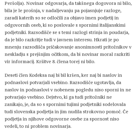
Peršolja). Novinar odgovarja, da takšnega dogovora ni bilo,
bila je le prošnja, v nadaljevanju pa pojasnjuje razloge,
zaradi katerih so se odločili za objavo imen podjetij in
odgovornih oseb, ki so poslovale s spornimi italijanskimi
podjetniki. Razsodišče se s temi razlogi strinja in poudarja,
da je bilo razkritje tudi v javnem interesu. Hkrati je po
mnenju razsodišča pričakovanje anonimnosti pritožnikov v
neskladju s prejšnjim očitkom, da bi novinar moral razkriti
vir informacij. Kršitve 8. člena torej ni bilo.
Deseti člen Kodeksa naj bi bil kršen, ker naj bi naslov in
podnaslovi potvarjali vsebino. Razsodišče ugotavlja, da
naslov in podnaslovi v nobenem pogledu niso sporni in ne
potvarjajo vsebino. Dejstvo, ki ga tudi pritožniki ne
zanikajo, je, da so s spornimi tujimi podjetniki sodelovala
tudi slovenska podjetja in jim nudila strokovno pomoč. Če
podjetja in njihove odgovorne osebe za spornost niso
vedeli, to ni problem novinarja.