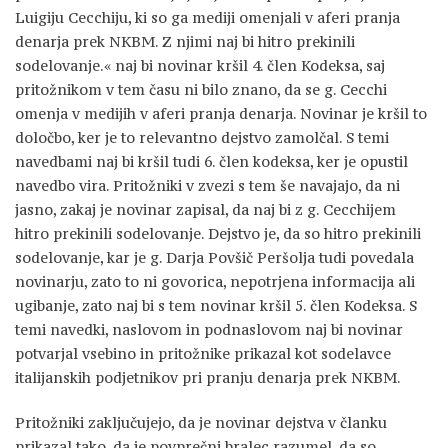
Luigiju Cecchiju, ki so ga mediji omenjali v aferi pranja
denarja prek NKBM. Z njimi naj bi hitro prekinili
sodelovanje.« naj bi novinar kršil 4. člen Kodeksa, saj
pritožnikom v tem času ni bilo znano, da se g. Cecchi
omenja v medijih v aferi pranja denarja. Novinar je kršil to
določbo, ker je to relevantno dejstvo zamolčal. S temi
navedbami naj bi kršil tudi 6. člen kodeksa, ker je opustil
navedbo vira. Pritožniki v zvezi s tem še navajajo, da ni
jasno, zakaj je novinar zapisal, da naj bi z g. Cecchijem
hitro prekinili sodelovanje. Dejstvo je, da so hitro prekinili
sodelovanje, kar je g. Darja Povšič Peršolja tudi povedala
novinarju, zato to ni govorica, nepotrjena informacija ali
ugibanje, zato naj bi s tem novinar kršil 5. člen Kodeksa. S
temi navedki, naslovom in podnaslovom naj bi novinar
potvarjal vsebino in pritožnike prikazal kot sodelavce
italijanskih podjetnikov pri pranju denarja prek NKBM.
Pritožniki zaključujejo, da je novinar dejstva v članku
prikazal tako, da je povprečni bralec razumel, da so