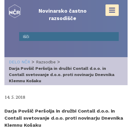
Skip
to
Novinarsko častno
content
razsodišče
>
>
DELO NČR
Razsodbe
Darja Povšič Peršolja in družbi Contall d.o.o. in
Contall svetovanje d.o.o. proti novinarju Dnevnika
Klemnu Košaku
14. 5. 2018
Darja Povšič Peršolja in družbi Contall d.o.o. in
Contall svetovanje d.o.o. proti novinarju Dnevnika
Klemnu Košaku