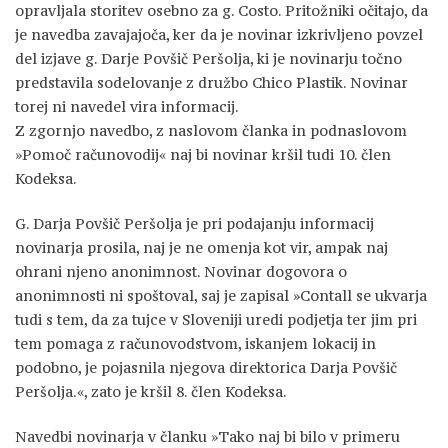
opravljala storitev osebno za g. Costo. Pritožniki očitajo, da
je navedba zavajajoča, ker da je novinar izkrivljeno povzel
del izjave g. Darje Povšič Peršolja, ki je novinarju točno
predstavila sodelovanje z družbo Chico Plastik. Novinar
torej ni navedel vira informacij.
Z zgornjo navedbo, z naslovom članka in podnaslovom
»Pomoč računovodij« naj bi novinar kršil tudi 10. člen
Kodeksa.
G. Darja Povšič Peršolja je pri podajanju informacij
novinarja prosila, naj je ne omenja kot vir, ampak naj
ohrani njeno anonimnost. Novinar dogovora o
anonimnosti ni spoštoval, saj je zapisal »Contall se ukvarja
tudi s tem, da za tujce v Sloveniji uredi podjetja ter jim pri
tem pomaga z računovodstvom, iskanjem lokacij in
podobno, je pojasnila njegova direktorica Darja Povšič
Peršolja.«, zato je kršil 8. člen Kodeksa.
Navedbi novinarja v članku »Tako naj bi bilo v primeru