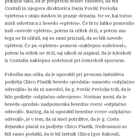
prikazal tako, da je povprečni bralec razumel, da sta
Contall in njegova direktorica Darja Povšič Peršolja
vpletena v utajo davkov in pranje denarja. Ne ve, kaj točno
misli odvetnica z besedo »vpleten«. Če bi to lahko pomenilo
tudi »nevede vpleten«, potem ta očitek drži, a potem mu
tega ne bi očitali, saj so sami priznali, da so bili nevede
vpleteni. Če pa »vpleten« pomeni »naklepno sodeloval«,
potem ta očitek ne drži, saj nikoli ni napisal, da je kdorkoli
iz Contalla naklepno sodeloval pri čemerkoli spornem.
Pritožba mu očita, da je uporabil pri prenosu lastništva
podjetja Chico Plastik besedo »predala« namesto »odplačno
odsvojila« in da ni navedel, da g. Povšič Peršolja trdi, da je
bilo podjetje »odplačno odsvojeno«. Novinar meni, da je
beseda »predal« nadpomenka besedne zveze »odplačno
odsvojil«. Razlog, da ni uporabil besedne zveze »odplačno
odsvojil«, je v tem, da ni imel potrditve, da je g. Costa
dejansko plačal za podjetje Chico Plastik. Nedvoumni so
bili samo podatki, da je bil lastnik Chica Igor Rakonič,