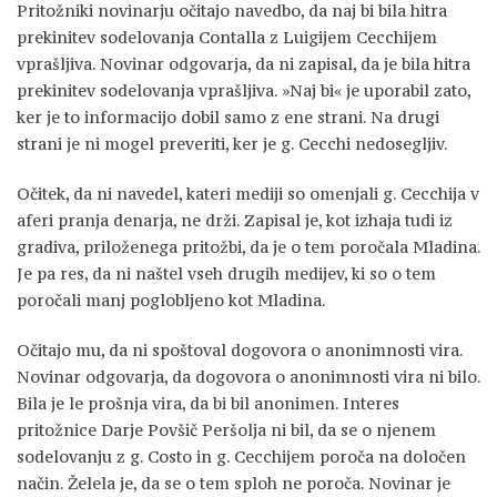
Pritožniki novinarju očitajo navedbo, da naj bi bila hitra
prekinitev sodelovanja Contalla z Luigijem Cecchijem
vprašljiva. Novinar odgovarja, da ni zapisal, da je bila hitra
prekinitev sodelovanja vprašljiva. »Naj bi« je uporabil zato,
ker je to informacijo dobil samo z ene strani. Na drugi
strani je ni mogel preveriti, ker je g. Cecchi nedosegljiv.
Očitek, da ni navedel, kateri mediji so omenjali g. Cecchija v
aferi pranja denarja, ne drži. Zapisal je, kot izhaja tudi iz
gradiva, priloženega pritožbi, da je o tem poročala Mladina.
Je pa res, da ni naštel vseh drugih medijev, ki so o tem
poročali manj poglobljeno kot Mladina.
Očitajo mu, da ni spoštoval dogovora o anonimnosti vira.
Novinar odgovarja, da dogovora o anonimnosti vira ni bilo.
Bila je le prošnja vira, da bi bil anonimen. Interes
pritožnice Darje Povšič Peršolja ni bil, da se o njenem
sodelovanju z g. Costo in g. Cecchijem poroča na določen
način. Želela je, da se o tem sploh ne poroča. Novinar je