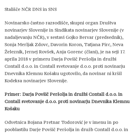
Stališče NČR DNS in SNS
Novinarsko častno razsodišče, skupni organ Društva
novinarjev Slovenije in Sindikata novinarjev Slovenije (v
nadaljevanju NČR), v sestavi Gojko Bervar (predsednik),
Sonja Merljak Zdovc, Davorin Koron, Tatjana Pirc, Neva
Železnik, Jernej Rovšek, Anja Gorenc (člani), je na seji 17.
aprila 2018 v primeru Darja Povšič Peršolja in družbi
Contall d.o.o. in Contall svetovanje d.o.o. proti novinarju
Dnevnika Klemnu Košaku ugotovilo, da novinar ni kršil
Kodeksa novinarjev Slovenije.
Primer: Darja Povšič Peršolja in družbi Contall d.o.o. in
Contall svetovanje d.o.o. proti novinarju Dnevnika Klemnu
Košaku
Odvetnica Bojana Pretnar Todorović je v imenu in po
pooblastilu Darje Povšič Peršolja in družb Contall d.o.o. in