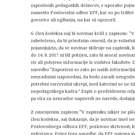
zaposlenih pedagoških delavcev, z uporabo pojm
namesto Poslovodni odbor EPF, kar so po trditvi
govorice ali ugibanja, na kar ni opozoril.
6. člen kodeksa naj bi novinar kršil z zapisom: “V
zabeleženo, da bi prisotnim omenil, da je solast
pojasnjujejo, da se novinar sklicuje na zapisnik, k
do 14. 8. 2017 ni bil potrjen, zato bi moral novin
vir ali potrjene informacije iz vodstva fakultete.
navedbo “Zaposleni so zato po naših informacijah
neuradnimi napovedmi, da bodo zaradi neugodn
potrebni varčevalni ukrepi, med katerimi se ne iz
nepedagoškega kadra.” Zapis o predvidenem odpu
pa vira za neuradne napovedi ne navede, dodajaj
Z omenjenim zapisom “V zapisniku nikjer ne piše …
člen kodeksa , saj dokazuje, da je novinar imel ne
Poslovodnega odbora EPF, poslovno skrivnost, ki j
pritožnica. Poleg tega navedbe, da EPF najema s