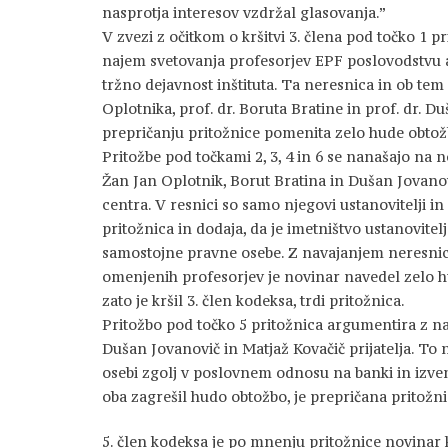
nasprotja interesov vzdržal glasovanja.”
V zvezi z očitkom o kršitvi 3. člena pod točko 1 pr
najem svetovanja profesorjev EPF poslovodstvu a
tržno dejavnost inštituta. Ta neresnica in ob tem
Oplotnika, prof. dr. Boruta Bratine in prof. dr. 
prepričanju pritožnice pomenita zelo hude obtož
Pritožbe pod točkami 2, 3, 4 in 6 se nanašajo na 
Žan Jan Oplotnik, Borut Bratina in Dušan Jovanov
centra. V resnici so samo njegovi ustanovitelji in
pritožnica in dodaja, da je imetništvo ustanovite
samostojne pravne osebe. Z navajanjem neresni
omenjenih profesorjev je novinar navedel zelo h
zato je kršil 3. člen kodeksa, trdi pritožnica.
Pritožbo pod točko 5 pritožnica argumentira z na
Dušan Jovanovič in Matjaž Kovačič prijatelja. To ne
osebi zgolj v poslovnem odnosu na banki in izven
oba zagrešil hudo obtožbo, je prepričana pritožni
5. člen kodeksa je po mnenju pritožnice novinar 