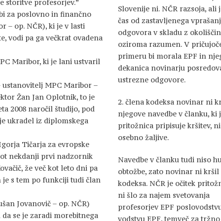
 storitve profesorjev.”
Slovenije ni. NČR razsoja, ali j
bi za poslovno in finančno
čas od zastavljenega vprašan
– op. NČR), ki je v lasti
odgovora v skladu z okolišči
ete, vodi pa ga večkrat ovadena
oziroma razumen. V pričujo
”
primeru bi morala EPF in nj
C Maribor, ki je lani ustvaril
dekanica novinarju posredova
ustrezne odgovore.
G ustanovitelj MPC Maribor –
ktor Žan Jan Oplotnik, to je
2. člena kodeksa novinar ni krš
eta 2008 naročil študijo, pod
njegove navedbe v članku, ki 
 je ukradel iz diplomskega
pritožnica pripisuje kršitev, n
osebno žaljive.
 Igorja Tičarja za evropske
 kot nekdanji prvi nadzornik
Navedbe v članku tudi niso h
vačič, že več kot leto dni pa
obtožbe, zato novinar ni kršil 
 je s tem po funkciji tudi član
kodeksa. NČR je očitek pritožn
ni šlo za najem svetovanja
(Dušan Jovanovič – op. NČR)
profesorjev EPF poslovodstvu
 da se je zaradi morebitnega
vodstvu EPF, temveč za tržno