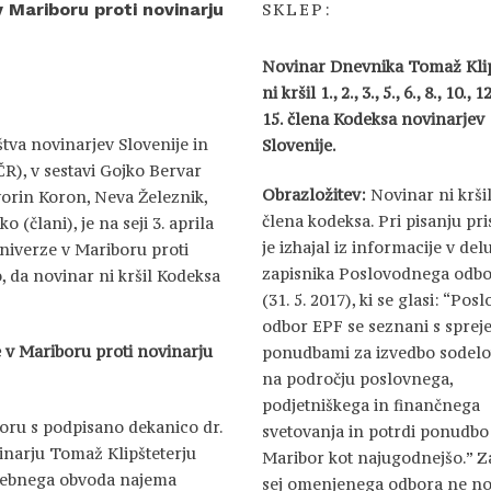
Mariboru proti novinarju
SKLEP:
Novinar Dnevnika Tomaž Klip
ni kršil 1., 2., 3., 5., 6., 8., 10., 1
15. člena Kodeksa novinarjev
tva novinarjev Slovenije in
Slovenije.
ČR), v sestavi Gojko Bervar
Obrazložitev:
Novinar ni kršil
vorin Koron, Neva Železnik,
člena kodeksa. Pri pisanju pr
(člani), je na seji 3. aprila
je izhajal iz informacije v del
iverze v Mariboru proti
zapisnika Poslovodnega odb
 da novinar ni kršil Kodeksa
(31. 5. 2017), ki se glasi: “Pos
odbor EPF se seznani s spreje
v Mariboru proti novinarju
ponudbami za izvedbo sodelo
na področju poslovnega,
podjetniškega in finančnega
ru s podpisano dekanico dr.
svetovanja in potrdi ponudb
inarju Tomaž Klipšteterju
Maribor kot najugodnejšo.” Z
asebnega obvoda najema
sej omenjenega odbora ne no