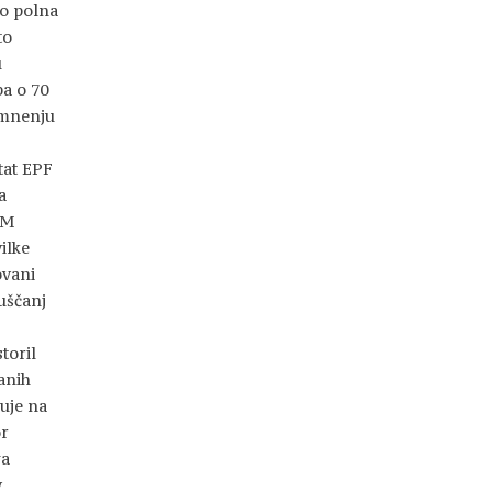
jo polna
to
u
ba o 70
 mnenju
tat EPF
a
UM
ilke
ovani
uščanj
toril
ranih
cuje na
or
ga
v