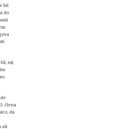
e bil
ja do
nami
čem
egova
ti
il, saj
jim
iso
ude
3. člena
ice, da
 ali