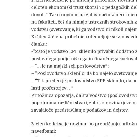
celoten ekonomski trust skoraj 70 pedagoških de
dovolj.” Tako novinar na žaljiv način z neresnic
na fakulteti, češ da nimajo ustreznih strokovnih 
vodstvu (svetovanje, ki ga vodstvo ni nikoli najem
Kršitev 2. člena pritožnica utemeljuje še z nasled
članku:
-“Zato je vodstvo EPF sklenilo privabiti dodatno 
poslovnega podjetniškega in finančnega svetoval
– “… je na majski seji poslovodstva”;
– “Poslovodstvo sklenilo, da bo najelo svetovanje
– “Tik preden je poslovodstvo EPF sklenilo, da b
lasti profesorjev …”
Pritožnica opozarja, da sta vodstvo (poslovodstv
popolnoma različni stvari, zato so novinarjeve 
zavajajoče predstavljanje podatkov in dejstev.
3. člen kodeksa je novinar po prepričanju pritožn
navedbami: