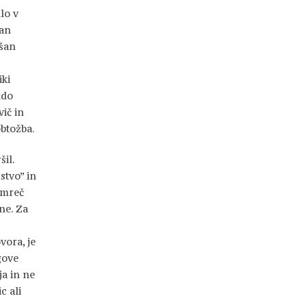
lo v
Jan
ušan
iki
kdo
ič in
obtožba.
šil.
tvo” in
amreč
ne. Za
vora, je
gove
ja in ne
c ali