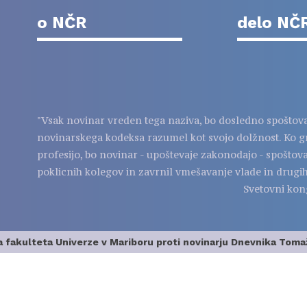
o NČR
delo NČ
"Vsak novinar vreden tega naziva, bo dosledno spoštov
novinarskega kodeksa razumel kot svojo dolžnost. Ko g
profesijo, bo novinar - upoštevaje zakonodajo - spoštov
poklicnih kolegov in zavrnil vmešavanje vlade in drugih
Svetovni kon
akulteta Univerze v Mariboru proti novinarju Dnevnika Tomaž