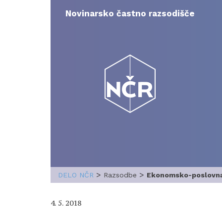
Skip
to
Novinarsko častno razsodišče
content
>
>
DELO NČR
Razsodbe
Ekonomsko-poslovna f
4. 5. 2018