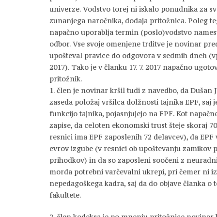
univerze. Vodstvo torej ni iskalo ponudnika za sv
zunanjega naročnika, dodaja pritožnica. Poleg te
napačno uporablja termin (poslo)vodstvo namest
odbor. Vse svoje omenjene trditve je novinar preds
upošteval pravice do odgovora v sedmih dneh (vpr
2017). Tako je v članku 17. 7. 2017 napačno ugotov
pritožnik.
1. člen je novinar kršil tudi z navedbo, da Dušan 
zaseda položaj vršilca dolžnosti tajnika EPF, saj j
funkcijo tajnika, pojasnjujejo na EPF. Kot napačn
zapise, da celoten ekonomski trust šteje skoraj 7
resnici ima EPF zaposlenih 72 delavcev), da EPF v
evrov izgube (v resnici ob upoštevanju zamikov p
prihodkov) in da so zaposleni soočeni z neurad
morda potrebni varčevalni ukrepi, pri čemer ni i
nepedagoškega kadra, saj da do objave članka o 
fakultete.
2. člen kodeksa je po mnenju pritožnice novinar 