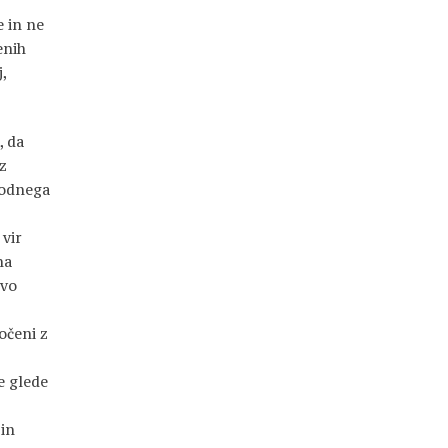
e in ne
enih
,
, da
iz
vodnega
 vir
na
ovo
očeni z
e glede
 in