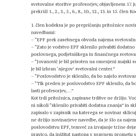
svetovalne storitve profesorjev, objavljenem 17. j
prekršil 1., 2., 3., 5., 6., 8., 10., 12., 13. in 15. čl
1. člen kodeksa je po prepričanju pritožnice novi
navedbami:
– “EPF prek zasebnega obvoda najema svetovalne 
– “Zato je vodstvo EPF sklenilo privabiti dodatno
poslovnega, podjetniškega in finančnega svetova
– “Jovanovič je bil prisoten na omenjeni majski s
je bil izbran ‘njegov’ svetovalni center.”
– “Poslovodstvo je sklenilo, da bo najelo svetovan
– “Tik preden je poslovodstvo EPF sklenilo, da b
lasti profesorjev, …”
Kot trdi pritožnica, zapisane trditve ne držijo. 
ni nikoli “sklenilo privabiti dodatna znanja” in sk
zapisalo v zapisnik na katerega se novinar sklicuj
ne držijo novinarjeve navedbe, da je šlo za naje
poslovodstvu EPF, temveč za izvajanje tržne dejav
pravico, da inštitut nastopa v pravnem prometu v