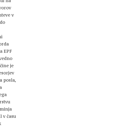
di na
vorov
ahteve v
 do
ni
orda
ta EPF
e vedno
čine je
esorjev
 posla,
a
ega
rstvu
eminja
l v času
k