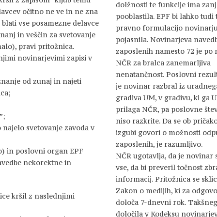
dolžnosti te funkcije ima zan
lavcev očitno ne ve in ne zna
pooblastila. EPF bi lahko tudi 
o blati vse posamezne delavce
pravno formulacijo novinarj
znanj in veščin za svetovanje
pojasnila. Novinarjeva naved
alo), pravi pritožnica.
zaposlenih namesto 72 je po
njimi novinarjevimi zapisi v
NČR za bralca zanemarljiva
nenatančnost. Poslovni rezul
znanje od zunaj in najeti
je novinar razbral iz uradneg
ca;
gradiva UM, v gradivu, ki ga 
prilaga NČR, pa poslovne štev
”;
niso razkrite. Da se ob pričak
o najelo svetovanje zavoda v
izgubi govori o možnosti odp
zaposlenih, je razumljivo.
o) in poslovni organ EPF
NČR ugotavlja, da je novinar s
navedbe nekorektne in
vse, da bi preveril točnost zb
informacij. Pritožnica se skli
Zakon o medijih, ki za odgov
ice kršil z naslednjimi
določa 7-dnevni rok. Takšne
določila v Kodeksu novinarje