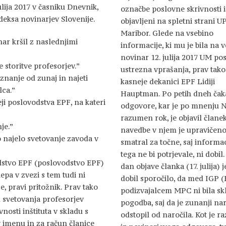
ulija 2017 v časniku Dnevnik,
označbe poslovne skrivnosti 
en Kodeksa novinarjev Slovenije.
objavljeni na spletni strani U
Maribor. Glede na vsebino
nar kršil z naslednjimi
informacije, ki mu je bila na vo
novinar 12. julija 2017 UM pos
storitve profesorjev.”
ustrezna vprašanja, prav tak
 znanje od zunaj in najeti
kasneje dekanici EPF Lidiji
lca.”
Hauptman. Po petih dneh čak
eji poslovodstva EPF, na kateri
odgovore, kar je po mnenju 
razumen rok, je objavil članek
je.”
navedbe v njem je upravičen
o najelo svetovanje zavoda v
smatral za točne, saj informaci
tega ne bi potrjevale, ni dobil.
Vodstvo EPF (poslovodstvo EPF)
dan objave članka (17. julija) j
lepa v zvezi s tem tudi ni
dobil sporočilo, da med IGP (
e, pravi pritožnik. Prav tako
podizvajalcem MPC ni bila sk
m svetovanja profesorjev
pogodba, saj da je zunanji na
nosti inštituta v skladu s
odstopil od naročila. Kot je r
 imenu in za račun članice