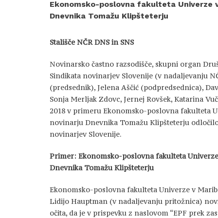
Ekonomsko-poslovna fakulteta Univerze v 
Dnevnika Tomažu Klipšteterju
Stališče NČR DNS in SNS
Novinarsko častno razsodišče, skupni organ Druš
Sindikata novinarjev Slovenije (v nadaljevanju N
(predsednik), Jelena Aščić (podpredsednica), Da
Sonja Merljak Zdovc, Jernej Rovšek, Katarina Vučko 
2018 v primeru Ekonomsko-poslovna fakulteta Un
novinarju Dnevnika Tomažu Klipšteterju odločilo,
novinarjev Slovenije.
Primer: Ekonomsko-poslovna fakulteta Univerze 
Dnevnika Tomažu Klipšteterju
Ekonomsko-poslovna fakulteta Univerze v Maribo
Lidijo Hauptman (v nadaljevanju pritožnica) nov
očita, da je v prispevku z naslovom “EPF prek z