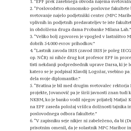
1. “EPF prek zasebnega obvoda najema svetovalne
2. “Poslovodstvo ekonomsko-poslovne fakultete 
svetovanje najelo podjetniški center (MPC Maribor 
vplivnih in podjetnih predavateljev te iste fakult
in obdolžena druga dama Probanke Milana Lah.
3. “Veliko bolj zgovoren je vpogled v lastništvo MP
dobrih 54.000 evrov prihodkov.”
4. “Lastnik zavoda IRIS (zavod IRIS je poleg IEC
op. NČR) ni nihče drug kot profesor EPF in prore
tisti nekdanji podpredsednik uprave Darsa, ki je l
katero se je podpisal Klavdij Logožar, vsebino pa
dela svoje diplomantke.”
5. “Bratina je bil med drugim svetovalec rektorja
projekte, Jovanovič pa je širši javnosti znan tudi
NKBM, ko je banko vodil njegov prijatelj Matjaž Ko
na EPF zaseda položaj vršilca dolžnosti tajnika in
poslovodnega odbora fakultete.”
6. “V zapisniku seje nikjer ni zabeleženo, da bi 
prisotnim omenil, da je solastnik MPC Maribor in