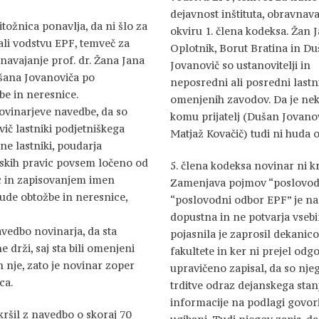
dejavnost inštituta, obravnava
itožnica ponavlja, da ni šlo za
okviru 1. člena kodeksa. Žan 
li vodstvu EPF, temveč za
Oplotnik, Borut Bratina in D
 navajanje prof. dr. Žana Jana
Jovanovič so ustanovitelji in
Dušana Jovanoviča po
neposredni ali posredni lastn
be in neresnice.
omenjenih zavodov. Da je ne
novinarjeve navedbe, da so
komu prijatelj (Dušan Jovanov
ič lastniki podjetniškega
Matjaž Kovačič) tudi ni huda 
 ne lastniki, poudarja
ljskih pravic povsem ločeno od
5. člena kodeksa novinar ni kr
c in zapisovanjem imen
Zamenjava pojmov “poslovods
ude obtožbe in neresnice,
“poslovodni odbor EPF” je n
dopustna in ne potvarja vsebi
vedbo novinarja, da sta
pojasnila je zaprosil dekanico
 drži, saj sta bili omenjeni
fakultete in ker ni prejel odgo
 nje, zato je novinar zoper
upravičeno zapisal, da so nje
ca.
trditve odraz dejanskega stan
informacije na podlagi govori
kršil z navedbo o skoraj 70