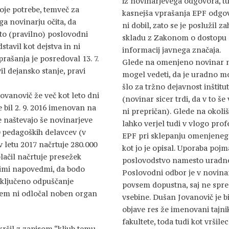
iz novinarjevega odgovora, tu
oje potrebe, temveč za
kasnejša vprašanja EPF odgo
ga novinarju očita, da
ni dobil, zato se je poslužil z
o (pravilno) poslovodni
skladu z Zakonom o dostopu
tavil kot dejstva in ni
informacij javnega značaja.
ašanja je posredoval 13. 7.
Glede na omenjeno novinar 
il dejansko stanje, pravi
mogel vedeti, da je uradno m
šlo za tržno dejavnost inštitu
Jovanovič že več kot leto dni
(novinar sicer trdi, da v to š
e bil 2. 9. 2016 imenovan na
ni prepričan). Glede na okoliš
e naštevajo še novinarjeve
lahko verjel tudi v vlogo prof
0 pedagoških delavcev (v
EPF pri sklepanju omenjenega
 letu 2017 načrtuje 280.000
kot jo je opisal. Uporaba pojm
lačil načrtuje presežek
poslovodstvo namesto uradn
nimi napovedmi, da bodo
Poslovodni odbor je v novina
zključeno odpuščanje
povsem dopustna, saj ne spr
tem ni odločal noben organ
vsebine. Dušan Jovanovič je bi
objave res že imenovani tajni
fakultete, toda tudi kot vršilec
kršil z zapisom “kljub temu