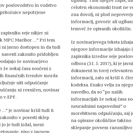
ugibanj. Tudi njegov zapis, da
ov poslovodstvo in vodstvo
celoten ekonomski trust ne v
 pritožnice nepotrjene
zna dovolj, ni plod nepreverj
informacij, govoric ali ugibanj
temveč že opisanih okoliščin.
 zapisniku seje nikjer ni
nik MPC Maribor …” Pri tem
Iz novinarjevega teksta izhaja
i ni javno dostopen in da tudi
njegove informacije izhajajo 
ar navesti zakonito pridobljen
zapisnika izredne seje poslo
 Dodajajo še novinarjevo
odbora (31. 5. 2017), ki je javni
 že nekaj časa soočeni z
dokument in torej relevanten
ih finančnih trendov morda
informacij, zato ni kršil 6. čle
ključuje niti odpuščanje
kodeksa. Enako velja za njeg
ščanju ni resničen, novinar
navedbo, da so “po naših
o v EPF.
informacijah že nekaj časa so
neuradnimi napovedmi” o
” je novinar kršil tudi 8.
morebitnem odpuščanju, saj j
zakonito v posesti sklep
na opisane okoliščine takšno
o je tudi izdal, meni
sklepanje povsem razumljivo
vetovanje, niso v javnem