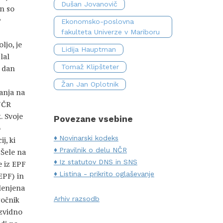
Dušan Jovanovič
in so
P
Ekonomsko-poslovna
fakulteta Univerze v Mariboru
ljo, je
Lidija Hauptman
lal
Tomaž Klipšteter
o dan
Žan Jan Oplotnik
anja na
NČR
. Svoje
Povezane vsebine
o
Novinarski kodeks
j, ki
Pravilnik o delu NČR
 Šele na
Iz statutov DNS in SNS
e iz EPF
Listina - prikrito oglaševanje
EPF) in
lenjena
Arhiv razsodb
ročnik
azvidno