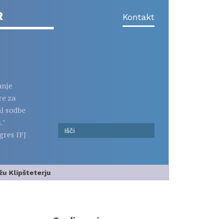
R
Kontakt
anje
re za
al sodbe
."
gres IFJ
u Klipšteterju