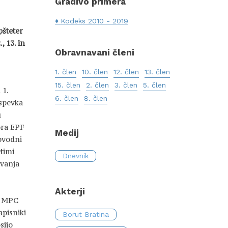
Gradivo primera
Kodeks 2010 - 2019
šteter
2., 13. in
Obravnavani členi
1. člen
10. člen
12. člen
13. člen
15. člen
2. člen
3. člen
5. člen
 1.
6. člen
8. člen
ispevka
u
ora EPF
Medij
lovodni
timi
Dnevnik
vanja
Akterji
o MPC
apisniki
Borut Bratina
sijo