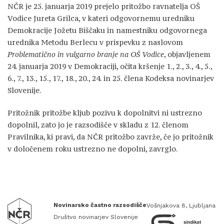
NČR je 25. januarja 2019 prejelo pritožbo ravnatelja OŠ
Vodice Jureta Grilca, v kateri odgovornemu uredniku
Demokracije Jožetu Biščaku in namestniku odgovornega
urednika Metodu Berlecu v prispevku z naslovom
Problematično in vulgarno branje na OŠ Vodice
, objavljenem
24. januarja 2019 v Demokraciji, očita kršenje 1., 2., 3., 4., 5.,
6., 7., 13., 15., 17., 18., 20., 24. in 25. člena Kodeksa novinarjev
Slovenije.
Pritožnik pritožbe kljub pozivu k dopolnitvi ni ustrezno
dopolnil, zato jo je razsodišče v skladu z 12. členom
Pravilnika, ki pravi, da NČR pritožbo zavrže, če jo pritožnik
v določenem roku ustrezno ne dopolni, zavrglo.
Novinarsko častno razsodišče
Vošnjakova 8, Ljubljana
Društvo novinarjev Slovenije