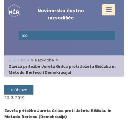
Skip
to
Novinarsko častno
content
razsodišče
>
>
DELO NČR
Razsodbe
Zavrža pritožbe Jureta Grilca proti Jožetu Biščaku in
Metodu Berlecu (Demokracija)
< Objave
20. 2. 2019
Zavrža pritožbe Jureta Grilca proti Jožetu Biščaku in
Metodu Berlecu (Demokracija)