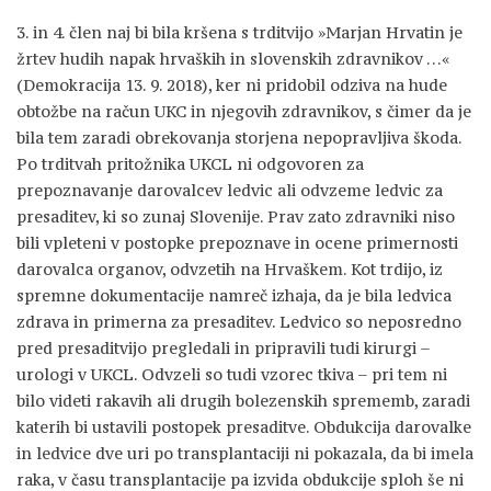
3. in 4. člen naj bi bila kršena s trditvijo »Marjan Hrvatin je
žrtev hudih napak hrvaških in slovenskih zdravnikov …«
(Demokracija 13. 9. 2018), ker ni pridobil odziva na hude
obtožbe na račun UKC in njegovih zdravnikov, s čimer da je
bila tem zaradi obrekovanja storjena nepopravljiva škoda.
Po trditvah pritožnika UKCL ni odgovoren za
prepoznavanje darovalcev ledvic ali odvzeme ledvic za
presaditev, ki so zunaj Slovenije. Prav zato zdravniki niso
bili vpleteni v postopke prepoznave in ocene primernosti
darovalca organov, odvzetih na Hrvaškem. Kot trdijo, iz
spremne dokumentacije namreč izhaja, da je bila ledvica
zdrava in primerna za presaditev. Ledvico so neposredno
pred presaditvijo pregledali in pripravili tudi kirurgi –
urologi v UKCL. Odvzeli so tudi vzorec tkiva – pri tem ni
bilo videti rakavih ali drugih bolezenskih sprememb, zaradi
katerih bi ustavili postopek presaditve. Obdukcija darovalke
in ledvice dve uri po transplantaciji ni pokazala, da bi imela
raka, v času transplantacije pa izvida obdukcije sploh še ni