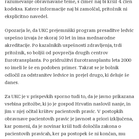
razumevanje obravnavane teme, s čimer naj bi kršil 4. člen
kodeksa. Katere informacije naj bi zamolčal, pritožnik ni
eksplicitno navedel.
Opozarja le, da UKC prejemniški program presaditve ledvic
uspešno izvaja že skoraj 50 let in ima mednarodne
akreditacije. Po kazalnikih uspešnosti zdravljenja, trdi
pritožnik, so boljši od povprečja drugih centrov
Eurotransplanta. Po pridružitvi Eurotransplantu leta 2000
so imeli le še en podoben primer. Takrat se je bolnik
odločil za odstranitev ledvice in prejel drugo, ki deluje še
danes.
Za UKC je v prispevkih sporno tudi to, da je javno prikazana
vsebina pritožbe, ki jo je gospod Hrvatin naslovil nanje, in
jim v njej očital kršitev pacientovih pravic. V postopkih
obravnave pacientovih pravic je javnost a priori izključena,
kar pomeni, da je novinar kršil tudi določila zakona o
pacientovih pravicah, ker pa postopek še ni končan, mu