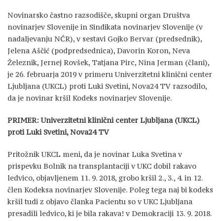
Novinarsko častno razsodišče, skupni organ Društva
novinarjev Slovenije in Sindikata novinarjev Slovenije (v
nadaljevanju NČR), v sestavi Gojko Bervar (predsednik),
Jelena Aščić (podpredsednica), Davorin Koron, Neva
Železnik, Jernej Rovšek, Tatjana Pirc, Nina Jerman (člani),
je 26. februarja 2019 v primeru Univerzitetni klinični center
Ljubljana (UKCL) proti Luki Svetini, Nova24 TV razsodilo,
da je novinar kršil Kodeks novinarjev Slovenije.
PRIMER: Univerzitetni klinični center Ljubljana (UKCL)
proti Luki Svetini, Nova24 TV
Pritožnik UKCL meni, da je novinar Luka Svetina v
prispevku Bolnik na transplantaciji v UKC dobil rakavo
ledvico, objavljenem 11. 9. 2018, grobo kršil 2., 3., 4. in 12.
člen Kodeksa novinarjev Slovenije. Poleg tega naj bi kodeks
kršil tudi z objavo članka Pacientu so v UKC Ljubljana
presadili ledvico, ki je bila rakava! v Demokraciji 13. 9. 2018.