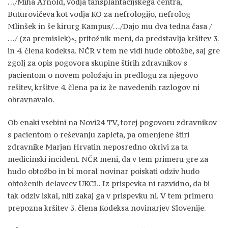
…/Miha Arnold, vodja tansplantacijskega centra,
Buturovičeva kot vodja KO za nefrologijo, nefrolog
Mlinšek in še kirurg Kampus/…/Dajo mu dva tedna časa /
…/ (za premislek)«, pritožnik meni, da predstavlja kršitev 3.
in 4. člena kodeksa. NČR v tem ne vidi hude obtožbe, saj gre
zgolj za opis pogovora skupine štirih zdravnikov s
pacientom o novem položaju in predlogu za njegovo
rešitev, kršitve 4. člena pa iz že navedenih razlogov ni
obravnavalo.
Ob enaki vsebini na Novi24 TV, torej pogovoru zdravnikov
s pacientom o reševanju zapleta, pa omenjene štiri
zdravnike Marjan Hrvatin neposredno okrivi za ta
medicinski incident. NČR meni, da v tem primeru gre za
hudo obtožbo in bi moral novinar poiskati odziv hudo
obtoženih delavcev UKCL. Iz prispevka ni razvidno, da bi
tak odziv iskal, niti zakaj ga v prispevku ni. V tem primeru
prepozna kršitev 3. člena Kodeksa novinarjev Slovenije.