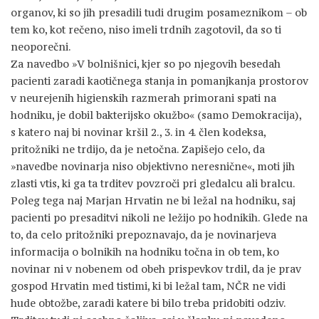
organov, ki so jih presadili tudi drugim posameznikom – ob
tem ko, kot rečeno, niso imeli trdnih zagotovil, da so ti
neoporečni.
Za navedbo »V bolnišnici, kjer so po njegovih besedah
pacienti zaradi kaotičnega stanja in pomanjkanja prostorov
v neurejenih higienskih razmerah primorani spati na
hodniku, je dobil bakterijsko okužbo« (samo Demokracija),
s katero naj bi novinar kršil 2., 3. in 4. člen kodeksa,
pritožniki ne trdijo, da je netočna. Zapišejo celo, da
»navedbe novinarja niso objektivno neresnične«, moti jih
zlasti vtis, ki ga ta trditev povzroči pri gledalcu ali bralcu.
Poleg tega naj Marjan Hrvatin ne bi ležal na hodniku, saj
pacienti po presaditvi nikoli ne ležijo po hodnikih. Glede na
to, da celo pritožniki prepoznavajo, da je novinarjeva
informacija o bolnikih na hodniku točna in ob tem, ko
novinar ni v nobenem od obeh prispevkov trdil, da je prav
gospod Hrvatin med tistimi, ki bi ležal tam, NČR ne vidi
hude obtožbe, zaradi katere bi bilo treba pridobiti odziv.