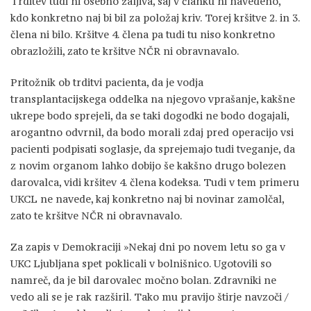
Trditev tudi ni osebno žaljiva, saj v članku ni navedeno,
kdo konkretno naj bi bil za položaj kriv. Torej kršitve 2. in 3.
člena ni bilo. Kršitve 4. člena pa tudi tu niso konkretno
obrazložili, zato te kršitve NČR ni obravnavalo.
Pritožnik ob trditvi pacienta, da je vodja
transplantacijskega oddelka na njegovo vprašanje, kakšne
ukrepe bodo sprejeli, da se taki dogodki ne bodo dogajali,
arogantno odvrnil, da bodo morali zdaj pred operacijo vsi
pacienti podpisati soglasje, da sprejemajo tudi tveganje, da
z novim organom lahko dobijo še kakšno drugo bolezen
darovalca, vidi kršitev 4. člena kodeksa. Tudi v tem primeru
UKCL ne navede, kaj konkretno naj bi novinar zamolčal,
zato te kršitve NČR ni obravnavalo.
Za zapis v Demokraciji »Nekaj dni po novem letu so ga v
UKC Ljubljana spet poklicali v bolnišnico. Ugotovili so
namreč, da je bil darovalec močno bolan. Zdravniki ne
vedo ali se je rak razširil. Tako mu pravijo štirje navzoči /