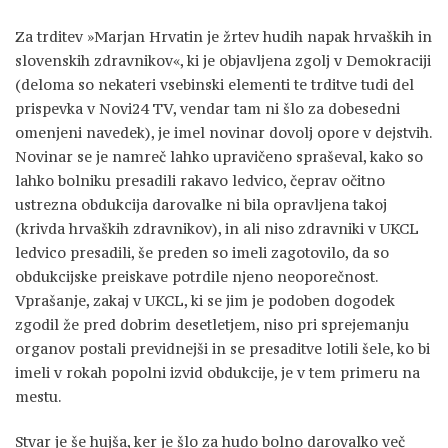
Za trditev »Marjan Hrvatin je žrtev hudih napak hrvaških in
slovenskih zdravnikov«, ki je objavljena zgolj v Demokraciji
(deloma so nekateri vsebinski elementi te trditve tudi del
prispevka v Novi24 TV, vendar tam ni šlo za dobesedni
omenjeni navedek), je imel novinar dovolj opore v dejstvih.
Novinar se je namreč lahko upravičeno spraševal, kako so
lahko bolniku presadili rakavo ledvico, čeprav očitno
ustrezna obdukcija darovalke ni bila opravljena takoj
(krivda hrvaških zdravnikov), in ali niso zdravniki v UKCL
ledvico presadili, še preden so imeli zagotovilo, da so
obdukcijske preiskave potrdile njeno neoporečnost.
Vprašanje, zakaj v UKCL, ki se jim je podoben dogodek
zgodil že pred dobrim desetletjem, niso pri sprejemanju
organov postali previdnejši in se presaditve lotili šele, ko bi
imeli v rokah popolni izvid obdukcije, je v tem primeru na
mestu.
Stvar je še hujša, ker je šlo za hudo bolno darovalko več