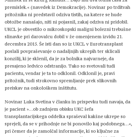
premislek.« (navedek iz Demokracije). Novinar po trditvah
pritožnika ni predstavil odziva tistih, na katere se hude
obtožbe nanašajo, niti ni pojasnil, zakaj odziva ni pridobil.
UKCL je obvestilo o mikroskopski maligni bolezni trebušne
slinavke pri darovalcu dobil v že omenjenem izvidu 21.
decembra 2015. Še isti dan so iz UKCL v Eurotransplant
poslali povpraševanje o nadaljnjih ukrepih ter sklicali
konzilij, ki je sklenil, da je za bolnika najvarneje, da
presajeno ledvico odstranijo. Tako so svetovali tudi
pacientu, vendar je ta to odklonil. Odklonil je, pravi
pritožnik, tudi strokovno spremljanje prek slikovnih
preiskav na onkološkem inštitutu.
Novinar Luka Svetina v članku in prispevku tudi navaja, da
je pacient »…ob zadnjem obisku UKC šefa
transplantacijskega oddelka spraševal kakšne ukrepe so
sprejeli, da se v prihodnje ne bi ponovilo kaj podobnega…«,
pri čemer da je zamolčal informacije, ki so ključne za