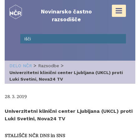
Skip
to
Novinarsko častno
content
razsodišče
>
>
DELO NČR
Razsodbe
Univerzitetni klinični center Ljubljana (UKCL) proti
Luki Svetini, Nova24 TV
28. 3. 2019
Univerzitetni klinični center Ljubljana (UKCL) proti
Luki Svetini, Nova24 TV
STALIŠČE NČR DNS in SNS