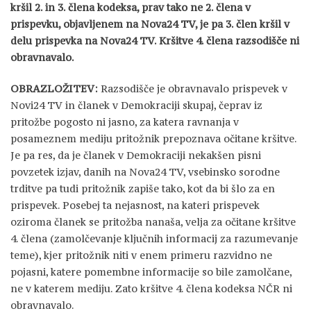
kršil 2. in 3. člena kodeksa, prav tako ne 2. člena v
prispevku, objavljenem na Nova24 TV, je pa 3. člen kršil v
delu prispevka na Nova24 TV. Kršitve 4. člena razsodišče ni
obravnavalo.
OBRAZLOŽITEV:
Razsodišče je obravnavalo prispevek v
Novi24 TV in članek v Demokraciji skupaj, čeprav iz
pritožbe pogosto ni jasno, za katera ravnanja v
posameznem mediju pritožnik prepoznava očitane kršitve.
Je pa res, da je članek v Demokraciji nekakšen pisni
povzetek izjav, danih na Nova24 TV, vsebinsko sorodne
trditve pa tudi pritožnik zapiše tako, kot da bi šlo za en
prispevek. Posebej ta nejasnost, na kateri prispevek
oziroma članek se pritožba nanaša, velja za očitane kršitve
4. člena (zamolčevanje ključnih informacij za razumevanje
teme), kjer pritožnik niti v enem primeru razvidno ne
pojasni, katere pomembne informacije so bile zamolčane,
ne v katerem mediju. Zato kršitve 4. člena kodeksa NČR ni
obravnavalo.