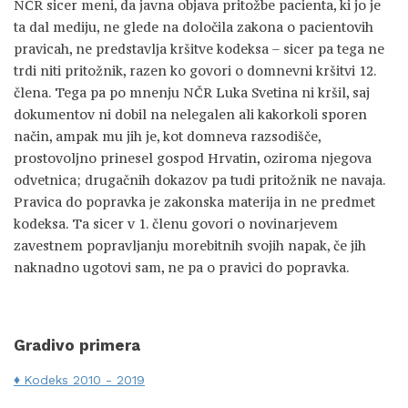
NČR sicer meni, da javna objava pritožbe pacienta, ki jo je
ta dal mediju, ne glede na določila zakona o pacientovih
pravicah, ne predstavlja kršitve kodeksa – sicer pa tega ne
trdi niti pritožnik, razen ko govori o domnevni kršitvi 12.
člena. Tega pa po mnenju NČR Luka Svetina ni kršil, saj
dokumentov ni dobil na nelegalen ali kakorkoli sporen
način, ampak mu jih je, kot domneva razsodišče,
prostovoljno prinesel gospod Hrvatin, oziroma njegova
odvetnica; drugačnih dokazov pa tudi pritožnik ne navaja.
Pravica do popravka je zakonska materija in ne predmet
kodeksa. Ta sicer v 1. členu govori o novinarjevem
zavestnem popravljanju morebitnih svojih napak, če jih
naknadno ugotovi sam, ne pa o pravici do popravka.
Gradivo primera
Kodeks 2010 - 2019