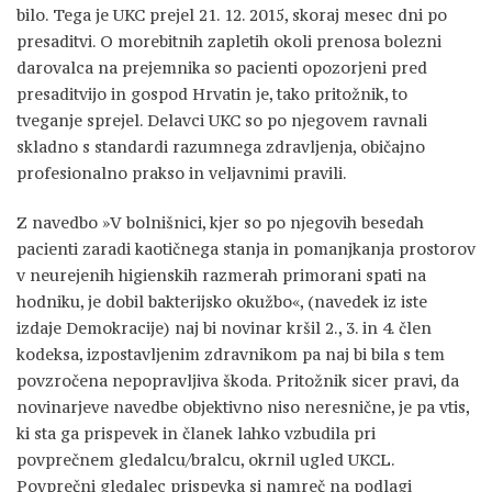
bilo. Tega je UKC prejel 21. 12. 2015, skoraj mesec dni po
presaditvi. O morebitnih zapletih okoli prenosa bolezni
darovalca na prejemnika so pacienti opozorjeni pred
presaditvijo in gospod Hrvatin je, tako pritožnik, to
tveganje sprejel. Delavci UKC so po njegovem ravnali
skladno s standardi razumnega zdravljenja, običajno
profesionalno prakso in veljavnimi pravili.
Z navedbo »V bolnišnici, kjer so po njegovih besedah
pacienti zaradi kaotičnega stanja in pomanjkanja prostorov
v neurejenih higienskih razmerah primorani spati na
hodniku, je dobil bakterijsko okužbo«, (navedek iz iste
izdaje Demokracije) naj bi novinar kršil 2., 3. in 4. člen
kodeksa, izpostavljenim zdravnikom pa naj bi bila s tem
povzročena nepopravljiva škoda. Pritožnik sicer pravi, da
novinarjeve navedbe objektivno niso neresnične, je pa vtis,
ki sta ga prispevek in članek lahko vzbudila pri
povprečnem gledalcu/bralcu, okrnil ugled UKCL.
Povprečni gledalec prispevka si namreč na podlagi