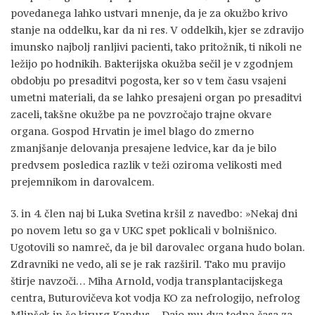
povedanega lahko ustvari mnenje, da je za okužbo krivo
stanje na oddelku, kar da ni res. V oddelkih, kjer se zdravijo
imunsko najbolj ranljivi pacienti, tako pritožnik, ti nikoli ne
ležijo po hodnikih. Bakterijska okužba sečil je v zgodnjem
obdobju po presaditvi pogosta, ker so v tem času vsajeni
umetni materiali, da se lahko presajeni organ po presaditvi
zaceli, takšne okužbe pa ne povzročajo trajne okvare
organa. Gospod Hrvatin je imel blago do zmerno
zmanjšanje delovanja presajene ledvice, kar da je bilo
predvsem posledica razlik v teži oziroma velikosti med
prejemnikom in darovalcem.
3. in 4. člen naj bi Luka Svetina kršil z navedbo: »Nekaj dni
po novem letu so ga v UKC spet poklicali v bolnišnico.
Ugotovili so namreč, da je bil darovalec organa hudo bolan.
Zdravniki ne vedo, ali se je rak razširil. Tako mu pravijo
štirje navzoči… Miha Arnold, vodja transplantacijskega
centra, Buturovičeva kot vodja KO za nefrologijo, nefrolog
Mlinšek in še kirurg Kandus… Dajo mu dva tedna časa za