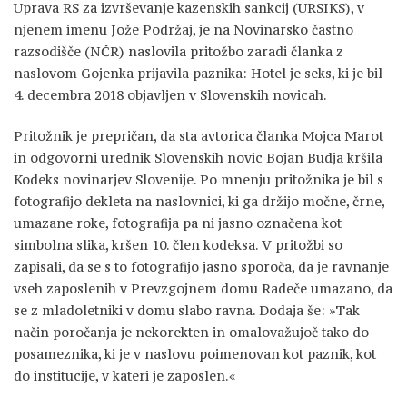
Uprava RS za izvrševanje kazenskih sankcij (URSIKS), v
njenem imenu Jože Podržaj, je na Novinarsko častno
razsodišče (NČR) naslovila pritožbo zaradi članka z
naslovom Gojenka prijavila paznika: Hotel je seks, ki je bil
4. decembra 2018 objavljen v Slovenskih novicah.
Pritožnik je prepričan, da sta avtorica članka Mojca Marot
in odgovorni urednik Slovenskih novic Bojan Budja kršila
Kodeks novinarjev Slovenije. Po mnenju pritožnika je bil s
fotografijo dekleta na naslovnici, ki ga držijo močne, črne,
umazane roke, fotografija pa ni jasno označena kot
simbolna slika, kršen 10. člen kodeksa. V pritožbi so
zapisali, da se s to fotografijo jasno sporoča, da je ravnanje
vseh zaposlenih v Prevzgojnem domu Radeče umazano, da
se z mladoletniki v domu slabo ravna. Dodaja še: »Tak
način poročanja je nekorekten in omalovažujoč tako do
posameznika, ki je v naslovu poimenovan kot paznik, kot
do institucije, v kateri je zaposlen.«