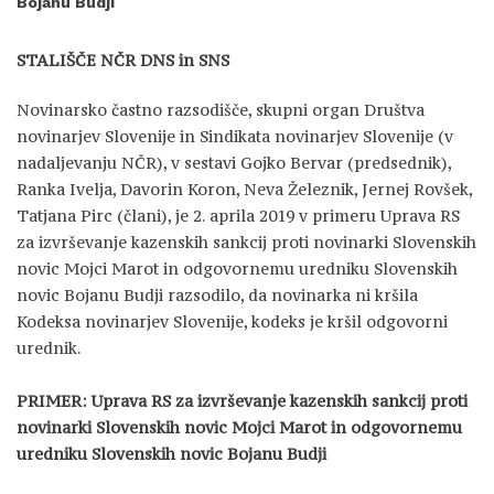
Bojanu Budji
STALIŠČE NČR DNS in SNS
Novinarsko častno razsodišče, skupni organ Društva
novinarjev Slovenije in Sindikata novinarjev Slovenije (v
nadaljevanju NČR), v sestavi Gojko Bervar (predsednik),
Ranka Ivelja, Davorin Koron, Neva Železnik, Jernej Rovšek,
Tatjana Pirc (člani), je 2. aprila 2019 v primeru Uprava RS
za izvrševanje kazenskih sankcij proti novinarki Slovenskih
novic Mojci Marot in odgovornemu uredniku Slovenskih
novic Bojanu Budji razsodilo, da novinarka ni kršila
Kodeksa novinarjev Slovenije, kodeks je kršil odgovorni
urednik.
PRIMER: Uprava RS za izvrševanje kazenskih sankcij proti
novinarki Slovenskih novic Mojci Marot in odgovornemu
uredniku Slovenskih novic Bojanu Budji