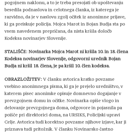
pogojnem naklonu, a to je treba presojati ob upoštevanju
besedila podnaslova in celotnega članka, iz katerega je
razvidno, da je v naslovu zgolj očitek iz anonimne prijave,
ki ga preiskuje policija. Mojca Marot in Bojan Budja sta po
vsem navedenem prepričana, da nista kršila določb
Kodeksa novinarjev Slovenije.
STALIŠČE: Novinarka Mojca Marot ni kršila 10. in 18. člena
Kodeksa novinarjev Slovenije, odgovorni urednik Bojan
Budja ni kršil 18. člena, je pa kršil 10. člen kodeksa.
OBRAZLOŽITEV:
V članku avtorica kratko povzame
vsebino anonimnega pisma, ki ga je prejelo uredništvo, v
katerem pisec anonimke opisuje domnevno dogajanje v
prevzgojnem domu in očitke. Novinarka opiše vlogo in
delovanje prevzgojnega doma, odgovore in pojasnila pa
poišče pri direktorici doma, na URSIKS, Policijski upravi
Celje. Avtorica tudi korektno povzame njihove izjave, kar ji
priznava tudi pritožnik. V članku Novinarsko častno