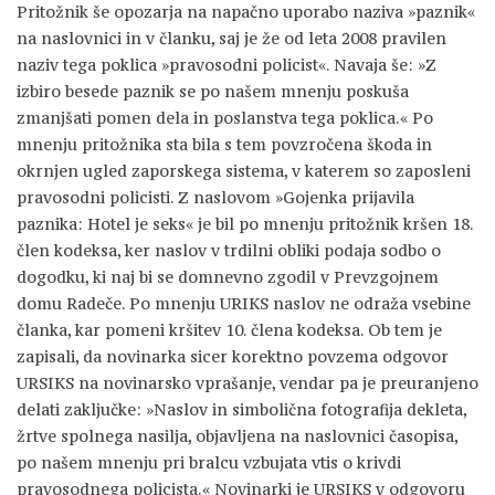
Pritožnik še opozarja na napačno uporabo naziva »paznik«
na naslovnici in v članku, saj je že od leta 2008 pravilen
naziv tega poklica »pravosodni policist«. Navaja še: »Z
izbiro besede paznik se po našem mnenju poskuša
zmanjšati pomen dela in poslanstva tega poklica.« Po
mnenju pritožnika sta bila s tem povzročena škoda in
okrnjen ugled zaporskega sistema, v katerem so zaposleni
pravosodni policisti. Z naslovom »Gojenka prijavila
paznika: Hotel je seks« je bil po mnenju pritožnik kršen 18.
člen kodeksa, ker naslov v trdilni obliki podaja sodbo o
dogodku, ki naj bi se domnevno zgodil v Prevzgojnem
domu Radeče. Po mnenju URIKS naslov ne odraža vsebine
članka, kar pomeni kršitev 10. člena kodeksa. Ob tem je
zapisali, da novinarka sicer korektno povzema odgovor
URSIKS na novinarsko vprašanje, vendar pa je preuranjeno
delati zaključke: »Naslov in simbolična fotografija dekleta,
žrtve spolnega nasilja, objavljena na naslovnici časopisa,
po našem mnenju pri bralcu vzbujata vtis o krivdi
pravosodnega policista.« Novinarki je URSIKS v odgovoru