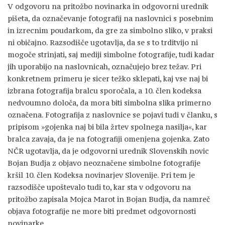
V odgovoru na pritožbo novinarka in odgovorni urednik
pišeta, da označevanje fotografij na naslovnici s posebnim
in izrecnim poudarkom, da gre za simbolno sliko, v praksi
ni običajno. Razsodišče ugotavlja, da se s to trditvijo ni
mogoče strinjati, saj mediji simbolne fotografije, tudi kadar
jih uporabijo na naslovnicah, označujejo brez težav. Pri
konkretnem primeru je sicer težko sklepati, kaj vse naj bi
izbrana fotografija bralcu sporočala, a 10. člen kodeksa
nedvoumno določa, da mora biti simbolna slika primerno
označena. Fotografija z naslovnice se pojavi tudi v članku, s
pripisom »gojenka naj bi bila žrtev spolnega nasilja«, kar
bralca zavaja, da je na fotografiji omenjena gojenka. Zato
NČR ugotavlja, da je odgovorni urednik Slovenskih novic
Bojan Budja z objavo neoznačene simbolne fotografije
kršil 10. člen Kodeksa novinarjev Slovenije. Pri tem je
razsodišče upoštevalo tudi to, kar sta v odgovoru na
pritožbo zapisala Mojca Marot in Bojan Budja, da namreč
objava fotografije ne more biti predmet odgovornosti
novinarke.