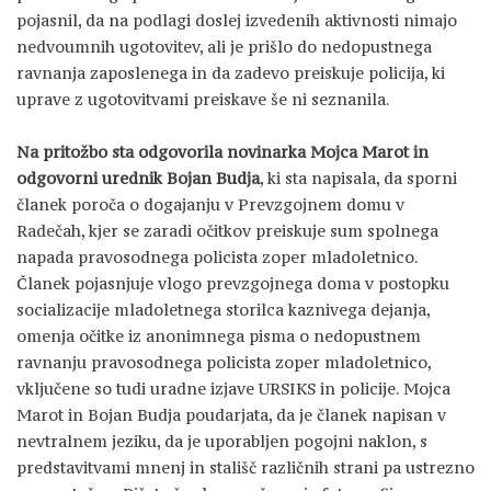
pojasnil, da na podlagi doslej izvedenih aktivnosti nimajo
nedvoumnih ugotovitev, ali je prišlo do nedopustnega
ravnanja zaposlenega in da zadevo preiskuje policija, ki
uprave z ugotovitvami preiskave še ni seznanila.
Na pritožbo sta odgovorila novinarka Mojca Marot in
odgovorni urednik Bojan Budja
, ki sta napisala, da sporni
članek poroča o dogajanju v Prevzgojnem domu v
Radečah, kjer se zaradi očitkov preiskuje sum spolnega
napada pravosodnega policista zoper mladoletnico.
Članek pojasnjuje vlogo prevzgojnega doma v postopku
socializacije mladoletnega storilca kaznivega dejanja,
omenja očitke iz anonimnega pisma o nedopustnem
ravnanju pravosodnega policista zoper mladoletnico,
vključene so tudi uradne izjave URSIKS in policije. Mojca
Marot in Bojan Budja poudarjata, da je članek napisan v
nevtralnem jeziku, da je uporabljen pogojni naklon, s
predstavitvami mnenj in stališč različnih strani pa ustrezno