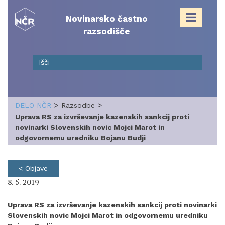
Skip
to
Novinarsko častno
content
razsodišče
>
>
DELO NČR
Razsodbe
Uprava RS za izvrševanje kazenskih sankcij proti
novinarki Slovenskih novic Mojci Marot in
odgovornemu uredniku Bojanu Budji
< Objave
8. 5. 2019
Uprava RS za izvrševanje kazenskih sankcij proti novinarki
Slovenskih novic Mojci Marot in odgovornemu uredniku