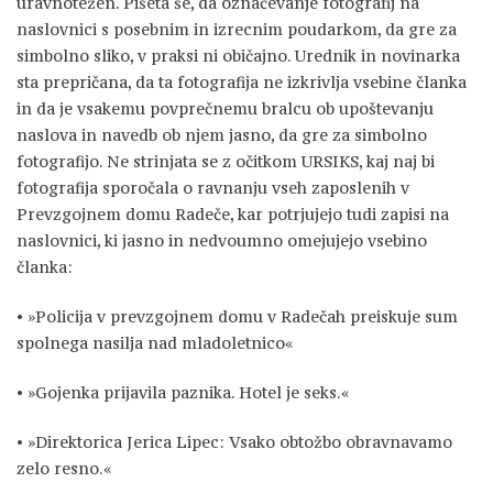
uravnotežen. Pišeta še, da označevanje fotografij na
naslovnici s posebnim in izrecnim poudarkom, da gre za
simbolno sliko, v praksi ni običajno. Urednik in novinarka
sta prepričana, da ta fotografija ne izkrivlja vsebine članka
in da je vsakemu povprečnemu bralcu ob upoštevanju
naslova in navedb ob njem jasno, da gre za simbolno
fotografijo. Ne strinjata se z očitkom URSIKS, kaj naj bi
fotografija sporočala o ravnanju vseh zaposlenih v
Prevzgojnem domu Radeče, kar potrjujejo tudi zapisi na
naslovnici, ki jasno in nedvoumno omejujejo vsebino
članka:
• »Policija v prevzgojnem domu v Radečah preiskuje sum
spolnega nasilja nad mladoletnico«
• »Gojenka prijavila paznika. Hotel je seks.«
• »Direktorica Jerica Lipec: Vsako obtožbo obravnavamo
zelo resno.«