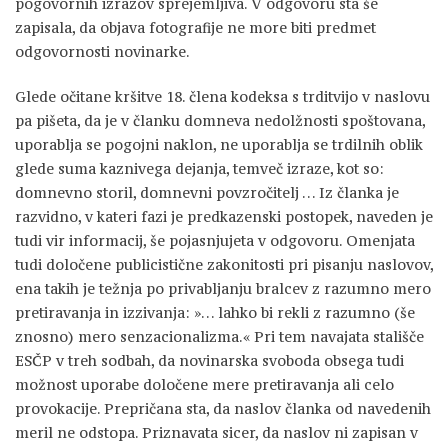
pogovornih izrazov sprejemljiva. V odgovoru sta še
zapisala, da objava fotografije ne more biti predmet
odgovornosti novinarke.
Glede očitane kršitve 18. člena kodeksa s trditvijo v naslovu
pa pišeta, da je v članku domneva nedolžnosti spoštovana,
uporablja se pogojni naklon, ne uporablja se trdilnih oblik
glede suma kaznivega dejanja, temveč izraze, kot so:
domnevno storil, domnevni povzročitelj … Iz članka je
razvidno, v kateri fazi je predkazenski postopek, naveden je
tudi vir informacij, še pojasnjujeta v odgovoru. Omenjata
tudi določene publicistične zakonitosti pri pisanju naslovov,
ena takih je težnja po privabljanju bralcev z razumno mero
pretiravanja in izzivanja: »… lahko bi rekli z razumno (še
znosno) mero senzacionalizma.« Pri tem navajata stališče
ESČP v treh sodbah, da novinarska svoboda obsega tudi
možnost uporabe določene mere pretiravanja ali celo
provokacije. Prepričana sta, da naslov članka od navedenih
meril ne odstopa. Priznavata sicer, da naslov ni zapisan v