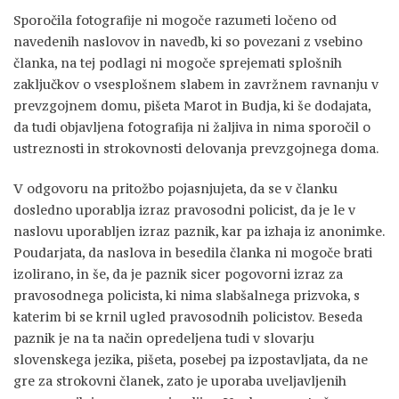
Sporočila fotografije ni mogoče razumeti ločeno od
navedenih naslovov in navedb, ki so povezani z vsebino
članka, na tej podlagi ni mogoče sprejemati splošnih
zaključkov o vsesplošnem slabem in zavržnem ravnanju v
prevzgojnem domu, pišeta Marot in Budja, ki še dodajata,
da tudi objavljena fotografija ni žaljiva in nima sporočil o
ustreznosti in strokovnosti delovanja prevzgojnega doma.
V odgovoru na pritožbo pojasnjujeta, da se v članku
dosledno uporablja izraz pravosodni policist, da je le v
naslovu uporabljen izraz paznik, kar pa izhaja iz anonimke.
Poudarjata, da naslova in besedila članka ni mogoče brati
izolirano, in še, da je paznik sicer pogovorni izraz za
pravosodnega policista, ki nima slabšalnega prizvoka, s
katerim bi se krnil ugled pravosodnih policistov. Beseda
paznik je na ta način opredeljena tudi v slovarju
slovenskega jezika, pišeta, posebej pa izpostavljata, da ne
gre za strokovni članek, zato je uporaba uveljavljenih