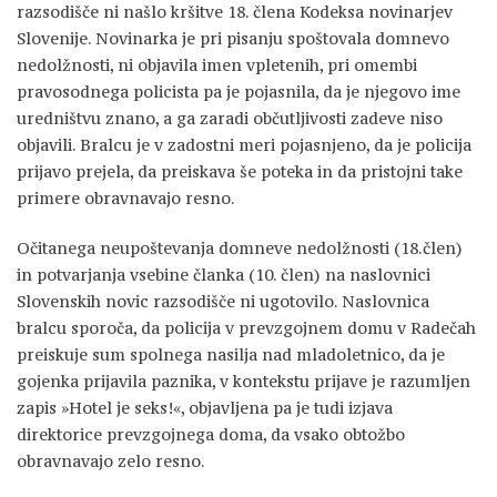
razsodišče ni našlo kršitve 18. člena Kodeksa novinarjev
Slovenije. Novinarka je pri pisanju spoštovala domnevo
nedolžnosti, ni objavila imen vpletenih, pri omembi
pravosodnega policista pa je pojasnila, da je njegovo ime
uredništvu znano, a ga zaradi občutljivosti zadeve niso
objavili. Bralcu je v zadostni meri pojasnjeno, da je policija
prijavo prejela, da preiskava še poteka in da pristojni take
primere obravnavajo resno.
Očitanega neupoštevanja domneve nedolžnosti (18.člen)
in potvarjanja vsebine članka (10. člen) na naslovnici
Slovenskih novic razsodišče ni ugotovilo. Naslovnica
bralcu sporoča, da policija v prevzgojnem domu v Radečah
preiskuje sum spolnega nasilja nad mladoletnico, da je
gojenka prijavila paznika, v kontekstu prijave je razumljen
zapis »Hotel je seks!«, objavljena pa je tudi izjava
direktorice prevzgojnega doma, da vsako obtožbo
obravnavajo zelo resno.