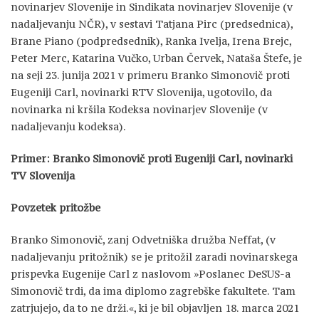
novinarjev Slovenije in Sindikata novinarjev Slovenije (v
nadaljevanju NČR), v sestavi Tatjana Pirc (predsednica),
Brane Piano (podpredsednik), Ranka Ivelja, Irena Brejc,
Peter Merc, Katarina Vučko, Urban Červek, Nataša Štefe, je
na seji 23. junija 2021 v primeru Branko Simonovič proti
Eugeniji Carl, novinarki RTV Slovenija, ugotovilo, da
novinarka ni kršila Kodeksa novinarjev Slovenije (v
nadaljevanju kodeksa).
Primer: Branko Simonovič proti Eugeniji Carl, novinarki
TV Slovenija
Povzetek pritožbe
Branko Simonovič, zanj Odvetniška družba Neffat, (v
nadaljevanju pritožnik) se je pritožil zaradi novinarskega
prispevka Eugenije Carl z naslovom »Poslanec DeSUS-a
Simonovič trdi, da ima diplomo zagrebške fakultete. Tam
zatrjujejo, da to ne drži.«, ki je bil objavljen 18. marca 2021