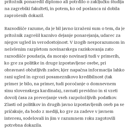
pritožnik ponaredil diplomo ali potrdilo o zaključku študija
na zagrebški fakulteti, in potem, ko od poslanca ni dobila
zaprošenih dokazil.
Razsodišče razume, da je bil javno izraženi sum o tem, da je
pritožnik zagrešil kaznivo dejanje ponarejanja, udarec za
njegov ugled in verodostojnost. V izogib nesporazumom in
neželenim razpletom novinarskega raziskovanja zato
razsodišče poudarja, da morajo novinarji tudi v primerih,
ko gre za politike in druge izpostavljene osebe, pri
obravnavi občutljivih zadev, kjer napačna informacija lahko
rani ugled in ogrozi posameznikovo kredibilnost (tak
primer je bilo, na primer, tudi poročanje o domnevnem
sinu slovenskega kardinala), ravnati previdno in si vzeti
dovolj časa za preverjanje vseh razpoložljivih podatkov.
Zlasti od politikov in drugih javno izpostavljenih oseb pa se
pričakuje, da bodo z mediji, ko gre za zadeve v javnem
interesu, sodelovali in jim v razumnem roku zagotovili
potrebna dokazila.