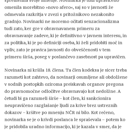
spremenila svoje mnenje. Novinarka je tudi upravičeno
omenila morebitno »novo afero«, saj so v javnosti že
odmevala razkritja v zvezi s pritožnikovo nezakonito
gradnjo. Novinarki ne moremo očitati senzacionalizma
tudi zato, ker gre v obravnavanem primeru za
obravnavanje zadeve, ki je definitivno v javnem interesu, in
za politika, ki je po definiciji oseba, ki želi pridobiti moč in
vpliv, zato je pravica javnosti do obveščenosti v tem
primeru širša, poseg v poslančevo zasebnost pa upravičen.
Novinarka ni kršila 18. člena. Ta člen kodeksa je sicer treba
razumeti kot zahtevo, da novinarji osumljene ali obdolžene
v sodnih postopkih oziroma preiskavah organov pregona
do pravnomočne odločitve obravnavajo kot nedolžne. A
četudi bi ga razumeli širše – kot člen, ki sankcionira
neupravičeno razglašanje ljudi za krive brez ustreznih
dokazov – kršitve po mnenju NČR ni bilo. Kot rečeno,
novinarka se je o krivdi poslanca le spraševala – potem ko
je pridobila uradno informacijo, ki je kazala v smer, da je