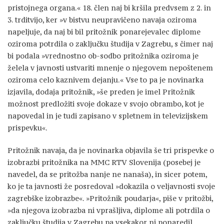
pristojnega organa.« 18. člen naj bi kršila predvsem z 2. in
3. trditvijo, ker »v bistvu neupravičeno navaja oziroma
napeljuje, da naj bi bil pritožnik ponarejevalec diplome
oziroma potrdila o zaključku študija v Zagrebu, s čimer naj
bi podala »vrednostno ob-sodbo pritožnika oziroma je
želela v javnosti ustvariti mnenje o njegovem nepoštenem
oziroma celo kaznivem dejanju.« Vse to pa je novinarka
izjavila, dodaja pritožnik, »še preden je imel Pritožnik
možnost predložiti svoje dokaze v svojo obrambo, kot je
napovedal in je tudi zapisano v spletnem in televizijskem
prispevku«.
Pritožnik navaja, da je novinarka objavila še tri prispevke o
izobrazbi pritožnika na MMC RTV Slovenija (posebej je
navedel, da se pritožba nanje ne nanaša), in sicer potem,
ko je ta javnosti že posredoval »dokazila o veljavnosti svoje
zagrebške izobrazbe«. »Pritožnik poudarja«, piše v pritožbi,
»da njegova izobrazba ni vprašljiva, diplome ali potrdila o
zaključku študija v Zagrebu pa vsekakor ni ponaredil.