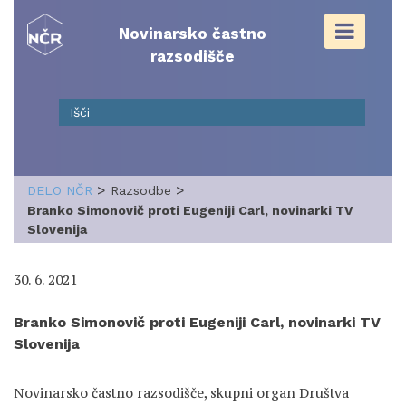
Skip
to
Novinarsko častno
content
razsodišče
>
>
DELO NČR
Razsodbe
Branko Simonovič proti Eugeniji Carl, novinarki TV
Slovenija
30. 6. 2021
Branko Simonovič proti Eugeniji Carl, novinarki TV
Slovenija
Novinarsko častno razsodišče, skupni organ Društva