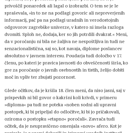
privoščil ponaredek ali lagal o izobrazbi. O tem se je le
spraševala, »in to ne na podlagi govoric ali nepreverjenih
informacij, pač pa na podlagi uradnih in verodostojnih
odgovorov zagrebške univerze, v katero ni imela razloga
dvomiti. Sploh ne, dodaja, ker so jih potrdili dvakrat.« Meni,
da v poročanju ni bila ne žaljiva ne nespoštljiva in tudi ne
senzacionalistična, saj so, kot navaja, diplome poslancev
absolutno v javnem interesu. Poudarja tudi določbo v 17.
členu, po kateri je pravica javnosti do obveščenosti širša, ko
gre za poročanje o javnih osebnostih in tistih, želijo dobiti
moč in vpliv ter zbujati pozornost.
Glede očitkov, da je kršila 18. člen meni, da niso jasni, saj v
prispevkih ni bil govor o kakršni koli krivdi, v primeru
»diploma« pa tudi ne poteka »noben sodni ali upravni
postopek, ki bi pripeljal do odločitve, ki bi jo pričakovali,
oziroma o postopku »etapno« poročali«. Zavrača tudi
očitek, da je neupravičeno omenjala »novo« afero. Kot je