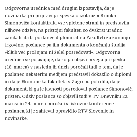
Odgovorna urednica med drugim izpostavlja, da je
novinarka pri pripravi prispevka o izobrazbi Branka
Simonoviča kontaktirala vse vpletene strani in predstavila
njihove odzive, na pristojni fakulteti so dvakrat uradno
zanikali, da bi poslanec diplomiral na Fakulteti za zunanjo
trgovino, poslanec pa jim dokumenta o končanju študija
»kljub več prošnjam ni želel posredovati«. Odgovorna
urednica še pojasnjuje, da so po objavi prvega prispevka
(18. marca) v naslednjih dneh poročali tudi o tem, da je
poslanec nekaterim medijem predstavil dokazilo o diplomi
in da je Ekonomska fakulteta v Zagrebu potrdila, da je
dokument, ki ga je javnosti posredoval poslanec Simonovič,
pristen. Odziv poslanca so objavili tudi v TV Dnevniku 22.
marca in 24. marca poročali s tiskovne konference
poslanca, ki je zahteval opravičilo RTV Slovenije in
novinarke.