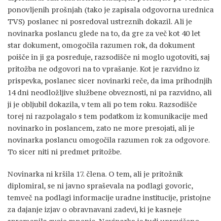
ponovljenih prošnjah (tako je zapisala odgovorna urednica
TVS) poslanec ni posredoval ustreznih dokazil. Ali je
novinarka poslancu glede na to, da gre za več kot 40 let
star dokument, omogočila razumen rok, da dokument
poišče in ji ga posreduje, razsodišče ni moglo ugotoviti, saj
pritožba ne odgovori na to vprašanje. Kot je razvidno iz
prispevka, poslanec sicer novinarki reče, da ima prihodnjih
14 dni neodložljive službene obveznosti, ni pa razvidno, ali
ji je obljubil dokazila, v tem ali po tem roku. Razsodišče
torej ni razpolagalo s tem podatkom iz komunikacije med
novinarko in poslancem, zato ne more presojati, ali je
novinarka poslancu omogočila razumen rok za odgovore.
To sicer niti ni predmet pritožbe.
Novinarka ni kršila 17. člena. O tem, ali je pritožnik
diplomiral, se ni javno spraševala na podlagi govoric,
temveč na podlagi informacije uradne institucije, pristojne
za dajanje izjav o obravnavani zadevi, ki je kasneje