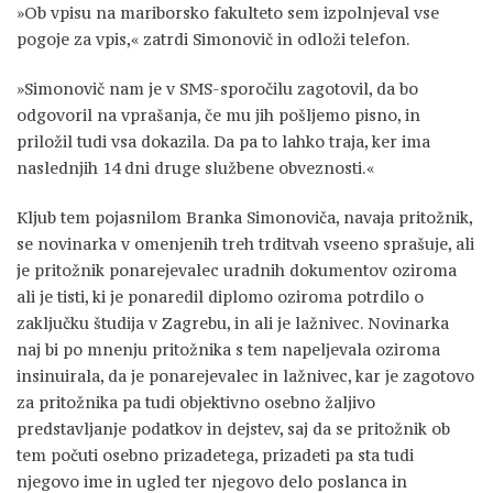
»Ob vpisu na mariborsko fakulteto sem izpolnjeval vse
pogoje za vpis,« zatrdi Simonovič in odloži telefon.
»Simonovič nam je v SMS-sporočilu zagotovil, da bo
odgovoril na vprašanja, če mu jih pošljemo pisno, in
priložil tudi vsa dokazila. Da pa to lahko traja, ker ima
naslednjih 14 dni druge službene obveznosti.«
Kljub tem pojasnilom Branka Simonoviča, navaja pritožnik,
se novinarka v omenjenih treh trditvah vseeno sprašuje, ali
je pritožnik ponarejevalec uradnih dokumentov oziroma
ali je tisti, ki je ponaredil diplomo oziroma potrdilo o
zaključku študija v Zagrebu, in ali je lažnivec. Novinarka
naj bi po mnenju pritožnika s tem napeljevala oziroma
insinuirala, da je ponarejevalec in lažnivec, kar je zagotovo
za pritožnika pa tudi objektivno osebno žaljivo
predstavljanje podatkov in dejstev, saj da se pritožnik ob
tem počuti osebno prizadetega, prizadeti pa sta tudi
njegovo ime in ugled ter njegovo delo poslanca in