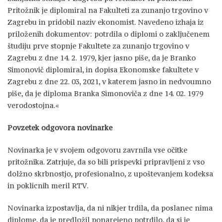
Pritožnik je diplomiral na Fakulteti za zunanjo trgovino v
Zagrebu in pridobil naziv ekonomist. Navedeno izhaja iz
priloženih dokumentov: potrdila o diplomi o zaključenem
študiju prve stopnje Fakultete za zunanjo trgovino v
Zagrebu z dne 14. 2. 1979, kjer jasno piše, da je Branko
Simonovič diplomiral, in dopisa Ekonomske fakultete v
Zagrebu z dne 22. 03, 2021, v katerem jasno in nedvoumno
piše, da je diploma Branka Simonoviča z dne 14. 02. 1979
verodostojna.«
Povzetek odgovora novinarke
Novinarka je v svojem odgovoru zavrnila vse očitke
pritožnika. Zatrjuje, da so bili prispevki pripravljeni z vso
dolžno skrbnostjo, profesionalno, z upoštevanjem kodeksa
in poklicnih meril RTV.
Novinarka izpostavlja, da ni nikjer trdila, da poslanec nima
diplome, da je predložil ponarejeno potrdilo, da si je