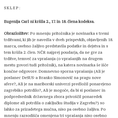
SKLEP:
Eugenija Carl ni kršila 2., 17. in 18. člena kodeksa.
Obrazložitev:
Po mnenju pritožnika je novinarka s tremi
trditvami, ki jih je navedla v dveh prispevkih, objavljenih 18.
marca, osebno žaljivo predstavila podatke in dejstva in s
tem kršila 2. člen. NČR najprej poudarja, da ne gre za
trditve, temveč za vprašanja (o vprašanjih na drugem
mestu govori tudi pritožnik), na katera novinarka še išče
končne odgovore. Domnevno sporna vprašanja (Ali je
poslanec DeSUS-a Branko Simonovič na pragu nove
afere?, Ali je na mariborski univerzi predložil ponarejeno
zagrebško potrdilo?, Ali je mogoče, da bi si poslanec in
podpredsednik državnega zbora privoščil ponaredek
diplome ali potrdila o zaključku študija v Zagrebu?) so
lahko za prizadetega mučna, niso pa osebno žaljiva. Po
mnenju razsodišča omenjena tri vprašanja niso osebno