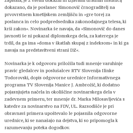
zapisala, je z vsemi dokazili in izjavami uradnih institucij
dokazano, da je poslanec Simonovič črnograditelj na
prvovrstnem kmetijskem zemljišču in »gre torej za
poslanca in celo podpredsednika zakonodajnega telesa, ki
krši zakon«. Novinarka še navaja, da »Simonovič do danes
javnosti še ni pokazal diplomskega dela, za katerega je
trdil, da ga ima »doma v škatlah skupaj z indeksom« in ki ga
navaja na predstavitveni strani DZ«.
Novinarka je k odgovoru priložila tudi mnenje varuhinje
pravic gledalcev in poslušalcev RTV Slovenija Ilinke
Todorovski, dopis odgovorne urednice Informativnega
programa TV Slovenija Manice J. Ambrožič, ki dodatno
pojasnjujeta načela in okoliščine novinarskega dela v
zadevnem primeru, ter mnenje dr. Marka Milosavljevića s
katedre za novinarstvo na FDV, UL. Razsodišče je pri
obravnavi primera upoštevalo le pojasnila odgovorne
urednice, ki se nanašajo na dejstva, ki so pripomogla k
razumevanju poteka dogodkov.