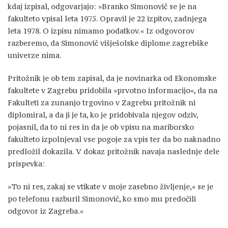
kdaj izpisal, odgovarjajo: »Branko Simonovič se je na
fakulteto vpisal leta 1975. Opravil je 22 izpitov, zadnjega
leta 1978. O izpisu nimamo podatkov.« Iz odgovorov
razberemo, da Simonovič višješolske diplome zagrebške
univerze nima.
Pritožnik je ob tem zapisal, da je novinarka od Ekonomske
fakultete v Zagrebu pridobila »prvotno informacijo«, da na
Fakulteti za zunanjo trgovino v Zagrebu pritožnik ni
diplomiral, a da ji je ta, ko je pridobivala njegov odziv,
pojasnil, da to ni res in da je ob vpisu na mariborsko
fakulteto izpolnjeval vse pogoje za vpis ter da bo naknadno
predložil dokazila. V dokaz pritožnik navaja naslednje dele
prispevka:
»To ni res, zakaj se vtikate v moje zasebno življenje,« se je
po telefonu razburil Simonovič, ko smo mu predočili
odgovor iz Zagreba.«