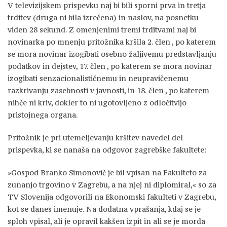
V televizijskem prispevku naj bi bili sporni prva in tretja
trditev (druga ni bila izrečena) in naslov, na posnetku
viden 28 sekund. Z omenjenimi tremi trditvami naj bi
novinarka po mnenju pritožnika kršila 2. člen , po katerem
se mora novinar izogibati osebno žaljivemu predstavljanju
podatkov in dejstev, 17. člen , po katerem se mora novinar
izogibati senzacionalističnemu in neupravičenemu
razkrivanju zasebnosti v javnosti, in 18. člen , po katerem
nihče ni kriv, dokler to ni ugotovljeno z odločitvijo
pristojnega organa.
Pritožnik je pri utemeljevanju kršitev navedel del
prispevka, ki se nanaša na odgovor zagrebške fakultete:
»Gospod Branko Simonovič je bil vpisan na Fakulteto za
zunanjo trgovino v Zagrebu, a na njej ni diplomiral,« so za
TV Slovenija odgovorili na Ekonomski fakulteti v Zagrebu,
kot se danes imenuje. Na dodatna vprašanja, kdaj se je
sploh vpisal, ali je opravil kakšen izpit in ali se je morda