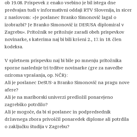
ob 19.08. Prispevek z enako vsebino je bil istega dne
predvajan tudi v informativni oddaji RTV Slovenija, in sicer
z naslovom: »Je poslanec Branko Simonovič lagal o
izobrazbi? Je Branko Simonovič iz DESUSA diplomiral v
Zagrebu«. Pritožnik se pritožuje zaradi obeh prispevkov
novinarke, s katerima naj bi bili kršeni 2., 17. in 18. člen
kodeksa.
V spletnem prispevku naj bi bile po mnenju pritožnika
sporne naslednje tri trditve novinarke (gre za navedbe
oziroma vprašanja, op. NČR):
Ali je poslanec DeSUS-a Branko Simonovič na pragu nove
afere?
Ali je na mariborski univerzi predložil ponarejeno
zagrebško potrdilo?
Ali je mogoče, da bi si poslanec in podpredsednik
državnega zbora privoščil ponaredek diplome ali potrdila
o zaključku študija v Zagrebu?