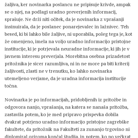
žaljiva, ker novinarka poslancu ne pripisuje krivde, ampak
se o njej, na podlagi uradno preverjenih informacij,
sprašuje. Ne drži niti očitek, da je novinarka z vprašanji
insinuirala, da je poslanec ponarejevalec in lažnivec. Teh
besed, ki bi lahko bile žaljive, ni uporabila, poleg tega je, kot
že omenjeno, imela na voljo uradno informacijo pristojne
institucije, ki je potrjevala neuradne informacije, ki jih je v
javnem interesu preverjala. Morebitna osebna prizadetost
pritožnika je sicer razumljiva, ni in ne more pa biti kriterij
žaljivosti, zlasti ne v trenutku, ko lahko novinarka
utemeljeno verjame, da je uradna informacija institucije
točna.
Novinarka je po informacijah, pridobljenih iz pritožbe in
odgovora nanjo, vprašanja, na katera se nanaša pritožba,
zastavila potem, ko je med pripravo prispevka dobila
dvakrat potrjeno uradno informacijo pristojne zagrebške
fakultete, da pritožnik na Fakulteti za zunanjo trgovino ni
diplomiral oziroma končal študija, in potem, ko po večkrat