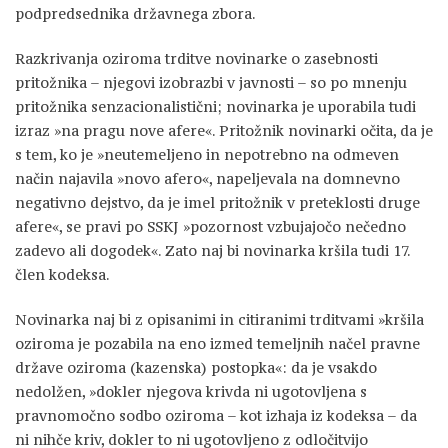
podpredsednika državnega zbora.
Razkrivanja oziroma trditve novinarke o zasebnosti
pritožnika – njegovi izobrazbi v javnosti – so po mnenju
pritožnika senzacionalistični; novinarka je uporabila tudi
izraz »na pragu nove afere«. Pritožnik novinarki očita, da je
s tem, ko je »neutemeljeno in nepotrebno na odmeven
način najavila »novo afero«, napeljevala na domnevno
negativno dejstvo, da je imel pritožnik v preteklosti druge
afere«, se pravi po SSKJ »pozornost vzbujajočo nečedno
zadevo ali dogodek«. Zato naj bi novinarka kršila tudi 17.
člen kodeksa.
Novinarka naj bi z opisanimi in citiranimi trditvami »kršila
oziroma je pozabila na eno izmed temeljnih načel pravne
države oziroma (kazenska) postopka«: da je vsakdo
nedolžen, »dokler njegova krivda ni ugotovljena s
pravnomočno sodbo oziroma – kot izhaja iz kodeksa – da
ni nihče kriv, dokler to ni ugotovljeno z odločitvijo