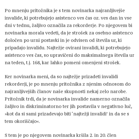
Po mnenju pritožnika je s tem novinarka najranljivejše
invalide, ki potrebujejo asistenco ves čas oz. ves dan in vse
dni v tednu, žaljivo označila za rekorderje. Po njegovem bi
novinarka morala vedeti, da je strošek za osebno asistenco
določen po urni postavki in je odvisen od števila ur, ki
pripadajo invalidu. Najtežje ovirani invalidi, ki potrebujejo
asistenco ves čas, so upravičeni do maksimalnega števila ur
na teden, t.j. 168, kar lahko pomeni omenjeni strošek.
Ker novinarka meni, da so najtežje prizadeti invalidi
rekorderji, je po mnenju pritožnika z njenim odnosom do
najranljivejših članov naše skupnosti nekaj zelo narobe.
Pritožnik trdi, da je novinarka invalide namerno označila
žaljivo in diskriminatorno ter jih postavila v negativno luč,
»kot da si sami prizadevajo biti ‘najtežji invalidi’ in da se s
tem okoriščajo«.
S tem je po njegovem novinarka kršila 2. in 20. člen