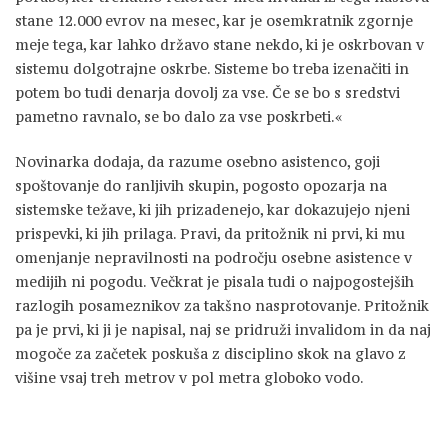
stane 12.000 evrov na mesec, kar je osemkratnik zgornje
meje tega, kar lahko državo stane nekdo, ki je oskrbovan v
sistemu dolgotrajne oskrbe. Sisteme bo treba izenačiti in
potem bo tudi denarja dovolj za vse. Če se bo s sredstvi
pametno ravnalo, se bo dalo za vse poskrbeti.«
Novinarka dodaja, da razume osebno asistenco, goji
spoštovanje do ranljivih skupin, pogosto opozarja na
sistemske težave, ki jih prizadenejo, kar dokazujejo njeni
prispevki, ki jih prilaga. Pravi, da pritožnik ni prvi, ki mu
omenjanje nepravilnosti na področju osebne asistence v
medijih ni pogodu. Večkrat je pisala tudi o najpogostejših
razlogih posameznikov za takšno nasprotovanje. Pritožnik
pa je prvi, ki ji je napisal, naj se pridruži invalidom in da naj
mogoče za začetek poskuša z disciplino skok na glavo z
višine vsaj treh metrov v pol metra globoko vodo.