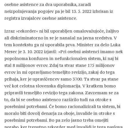
osebne asistence za dva uporabnika, zaradi
neizpolnjevanja pogojev pa je bil 13. 5. 2022 izbrisan iz
registra izvajalcev osebne asistence.
Izraz »rekorder« ni bil uporabljen omalovažujoče, žaljivo
ali diskriminatorno in se je nanašal na javna sredstva. V
tem kontekstu ga ni uporabila prva. Minister za delo Luka
Mesec je 3. 10. 2022 izjavil: »Pri osebni asistenci imamo nek
popolnoma konfuzen in nefunkcionalen sistem, ki naj bi
stal 8 milijonov evrov. Zdaj ta stvar stane 175 milijonov
evrov in mi opravljamo temeljito revizijo, zakaj do tega
prihaja, ker je upravičencev samo 3700. Ta stvar pa stane
več kot celotna slovenska diplomacija. V kratkem bomo
pripravili temeljito revizijo tega zakona. Zavzemam se za
to, da bi se osebno asistenco razširilo tudi na otroke s
posebnimi potrebami. Če bomo racionalizirali ta sistem, bi
moralo biti dovolj denarja za oboje, invalide in otroke s
posebnimi potrebami. Bo pa zelo jasno treba omejiti
porabo, ker trenutno rekorder med invalidi iz tega naslova