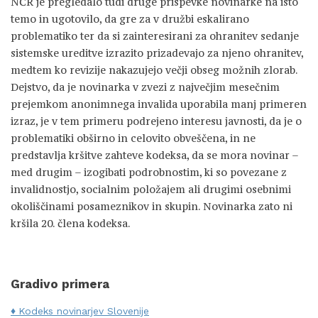
NČR je pregledalo tudi druge prispevke novinarke na isto
temo in ugotovilo, da gre za v družbi eskalirano
problematiko ter da si zainteresirani za ohranitev sedanje
sistemske ureditve izrazito prizadevajo za njeno ohranitev,
medtem ko revizije nakazujejo večji obseg možnih zlorab.
Dejstvo, da je novinarka v zvezi z največjim mesečnim
prejemkom anonimnega invalida uporabila manj primeren
izraz, je v tem primeru podrejeno interesu javnosti, da je o
problematiki obširno in celovito obveščena, in ne
predstavlja kršitve zahteve kodeksa, da se mora novinar –
med drugim – izogibati podrobnostim, ki so povezane z
invalidnostjo, socialnim položajem ali drugimi osebnimi
okoliščinami posameznikov in skupin. Novinarka zato ni
kršila 20. člena kodeksa.
Gradivo primera
Kodeks novinarjev Slovenije