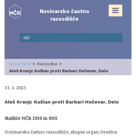
Skip
to
Novinarsko častno
content
razsodišče
>
>
DELO NČR
Razsodbe
Aleš Kranjc Kušlan proti Barbari Hočevar, Delo
31. 5. 2023
Aleš Kranjc Kušlan proti Barbari Hočevar, Delo
Stališče NČR DNS in SNS
Novinarsko častno razsodišče, skupni organ Društva