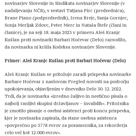
novinarjev Slovenije in Sindikata novinarjev Slovenije (v
nadaljevanju NČR), v sestavi Tatjana Pirc (predsednica),
Brane Piano (podpredsednik), Irena Brejc, Sanja Gornjec,
Sonja Merljak Zdovc, Peter Merc in Nataša Štefe (člani in
članice), je na seji 18. maja 2023 v primeru Aleš Kranjc
Kušlan proti novinarki Barbari Hočevar (Delo) razsodilo,
da novinarka ni kršila Kodeksa novinarjev Slovenije.
Primer: Aleš Kranjc Kušlan proti Barbari Hočevar (Delo)
Aleš Kranjc Kušlan se pritožuje zaradi prispevka novinarke
Barbare Hočevar z naslovom Pregled novosti na področju
upokojevanja, objavljenim v dnevniku Delo 30. 12. 2022.
Trdi, da je novinarka »izredno žaljivo in neetično pisala o
najbolj ranljivi skupini državljanov – invalidih«. Pritožnika
je zmotilo pisanje o osebni asistenci proti koncu prispevka,
kjer je novinarka zapisala, da stane osebna asistenca
»povprečno po 3778 evrov za posameznika, za rekorderja
celo več kot 12.000 evrov«.