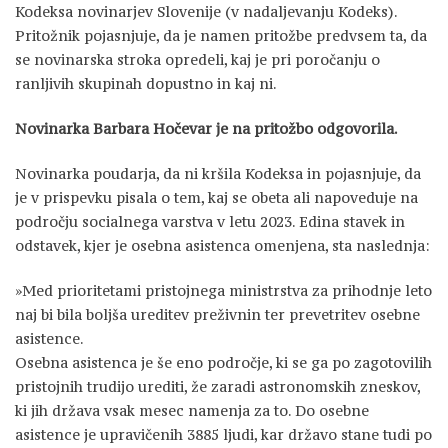
Kodeksa novinarjev Slovenije (v nadaljevanju Kodeks).
Pritožnik pojasnjuje, da je namen pritožbe predvsem ta, da
se novinarska stroka opredeli, kaj je pri poročanju o
ranljivih skupinah dopustno in kaj ni.
Novinarka Barbara Hočevar je na pritožbo odgovorila.
Novinarka poudarja, da ni kršila Kodeksa in pojasnjuje, da
je v prispevku pisala o tem, kaj se obeta ali napoveduje na
področju socialnega varstva v letu 2023. Edina stavek in
odstavek, kjer je osebna asistenca omenjena, sta naslednja:
»Med prioritetami pristojnega ministrstva za prihodnje leto
naj bi bila boljša ureditev preživnin ter prevetritev osebne
asistence.
Osebna asistenca je še eno področje, ki se ga po zagotovilih
pristojnih trudijo urediti, že zaradi astronomskih zneskov,
ki jih država vsak mesec namenja za to. Do osebne
asistence je upravičenih 3885 ljudi, kar državo stane tudi po