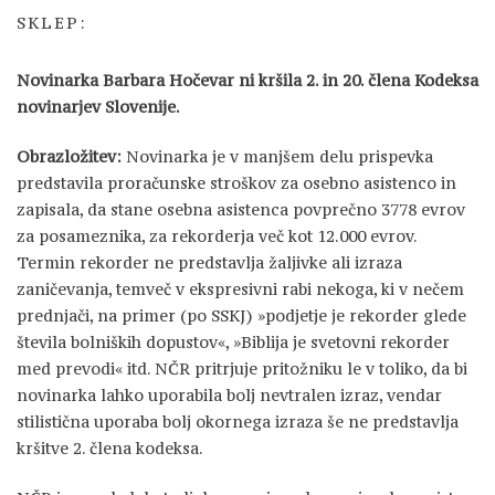
SKLEP:
Novinarka Barbara Hočevar ni kršila 2. in 20. člena Kodeksa
novinarjev Slovenije.
Obrazložitev:
Novinarka je v manjšem delu prispevka
predstavila proračunske stroškov za osebno asistenco in
zapisala, da stane osebna asistenca povprečno 3778 evrov
za posameznika, za rekorderja več kot 12.000 evrov.
Termin rekorder ne predstavlja žaljivke ali izraza
zaničevanja, temveč v ekspresivni rabi nekoga, ki v nečem
prednjači, na primer (po SSKJ) »podjetje je rekorder glede
števila bolniških dopustov«, »Biblija je svetovni rekorder
med prevodi« itd. NČR pritrjuje pritožniku le v toliko, da bi
novinarka lahko uporabila bolj nevtralen izraz, vendar
stilistična uporaba bolj okornega izraza še ne predstavlja
kršitve 2. člena kodeksa.