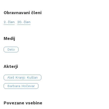
Obravnavani členi
2. člen
20. člen
Medij
Delo
Akterji
Aleš Kranjc Kušlan
Barbara Hočevar
Povezane vsebine