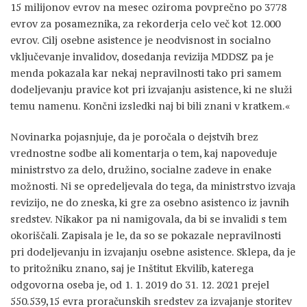
15 milijonov evrov na mesec oziroma povprečno po 3778
evrov za posameznika, za rekorderja celo več kot 12.000
evrov. Cilj osebne asistence je neodvisnost in socialno
vključevanje invalidov, dosedanja revizija MDDSZ pa je
menda pokazala kar nekaj nepravilnosti tako pri samem
dodeljevanju pravice kot pri izvajanju asistence, ki ne služi
temu namenu. Končni izsledki naj bi bili znani v kratkem.«
Novinarka pojasnjuje, da je poročala o dejstvih brez
vrednostne sodbe ali komentarja o tem, kaj napoveduje
ministrstvo za delo, družino, socialne zadeve in enake
možnosti. Ni se opredeljevala do tega, da ministrstvo izvaja
revizijo, ne do zneska, ki gre za osebno asistenco iz javnih
sredstev. Nikakor pa ni namigovala, da bi se invalidi s tem
okoriščali. Zapisala je le, da so se pokazale nepravilnosti
pri dodeljevanju in izvajanju osebne asistence. Sklepa, da je
to pritožniku znano, saj je Inštitut Ekvilib, katerega
odgovorna oseba je, od 1. 1. 2019 do 31. 12. 2021 prejel
550.539,15 evra proračunskih sredstev za izvajanje storitev