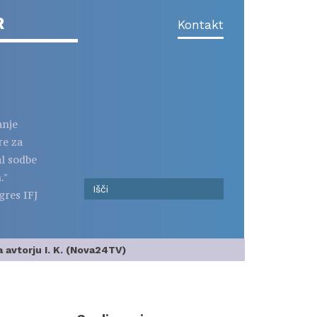
R
Kontakt
anje
re za
al sodbe
."
gres IFJ
avtorju I. K. (Nova24TV)