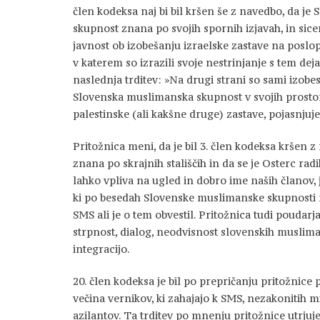
člen kodeksa naj bi bil kršen še z navedbo, da j
skupnost znana po svojih spornih izjavah, in sice
javnost ob izobešanju izraelske zastave na poslop
v katerem so izrazili svoje nestrinjanje s tem dej
naslednja trditev: »Na drugi strani so sami izobes
Slovenska muslimanska skupnost v svojih prostori
palestinske (ali kakšne druge) zastave, pojasnjuje
Pritožnica meni, da je bil 3. člen kodeksa kršen z
znana po skrajnih stališčih in da se je Osterc rad
lahko vpliva na ugled in dobro ime naših članov, j
ki po besedah Slovenske muslimanske skupnosti ne
SMS ali je o tem obvestil. Pritožnica tudi poudar
strpnost, dialog, neodvisnost slovenskih muslim
integracijo.
20. člen kodeksa je bil po prepričanju pritožnice 
večina vernikov, ki zahajajo k SMS, nezakonitih 
azilantov. Ta trditev po mnenju pritožnice utrjuj