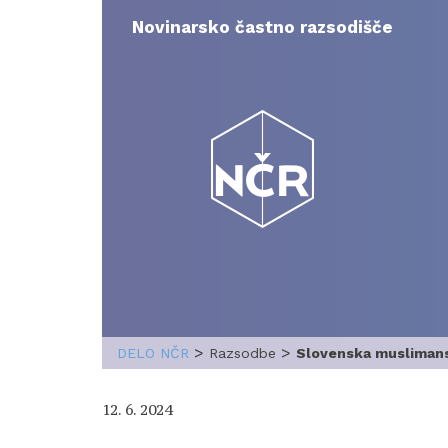
Skip
to
Novinarsko častno razsodišče
content
>
>
DELO NČR
Razsodbe
Slovenska muslimans
12. 6. 2024