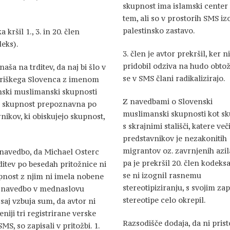
skupnost ima islamski center 
tem, ali so v prostorih SMS izo
palestinsko zastavo.
kršil 1., 3. in 20. člen
eks).
3. člen je avtor prekršil, ker ni
pridobil odziva na hudo obtož
ša na trditev, da naj bi šlo v
se v SMS člani radikalizirajo.
eriškega Slovenca z imenom
enski muslimanski skupnosti
Z navedbami o Slovenski
ila skupnost prepoznavna po
muslimanski skupnosti kot sk
ernikov, ki obiskujejo skupnost,
s skrajnimi stališči, katere več
predstavnikov je nezakonitih
migrantov oz. zavrnjenih azil
z navedbo, da Michael Osterc
pa je prekršil 20. člen kodeksa
itev po besedah pritožnice ni
se ni izognil rasnemu
upnost z njim ni imela nobene
stereotipiziranju, s svojim za
 z navedbo v mednaslovu
stereotipe celo okrepil.
saj vzbuja sum, da avtor ni
iji tri registrirane verske
Razsodišče dodaja, da ni pris
S, so zapisali v pritožbi. 1.