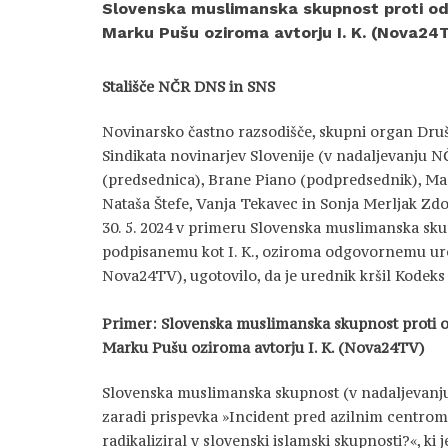
Slovenska muslimanska skupnost proti o
Marku Pušu oziroma avtorju I. K. (Nova24
Stališče NČR DNS in SNS
Novinarsko častno razsodišče, skupni organ Druš
Sindikata novinarjev Slovenije (v nadaljevanju NČ
(predsednica), Brane Piano (podpredsednik), Ma
Nataša Štefe, Vanja Tekavec in Sonja Merljak Zdovc
30. 5. 2024 v primeru Slovenska muslimanska sku
podpisanemu kot I. K., oziroma odgovornemu u
Nova24TV), ugotovilo, da je urednik kršil Kodeks
Primer: Slovenska muslimanska skupnost proti
Marku Pušu oziroma avtorju I. K. (Nova24TV)
Slovenska muslimanska skupnost (v nadaljevanju p
zaradi prispevka »Incident pred azilnim centrom 
radikaliziral v slovenski islamski skupnosti?«, ki j