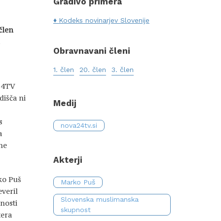
Gradivo primera
Kodeks novinarjev Slovenije
 člen
.
Obravnavani členi
1. člen
20. člen
3. člen
24TV
dišča ni
Medij
s
nova24tv.si
a
ne
Akterji
ko Puš
Marko Puš
everil
Slovenska muslimanska
enosti
skupnost
tera