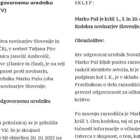
dgovornemu uredniku
SKLEP:
TV)
Marko Puš je kršil 1., 3. in 20.
Kodeksa novinarjev Slovenije
Obrazložitev:
tva novinarjev Slovenije in
R), v sestavi Tatjana Pirc
Ker odgovorni urednik Nova
nica Janežič Ambrožič,
Marko Puš kljub pozivu razso
 (članice in člani), je na seji
razkril identitete avtorja, ki je
pnost proti novinarju,
podpisan kot I. K., je v skladu 
redniku Marku Pušu (oba
Pravilnikom o delu razsodišč
 novinarjev Slovenije.
prevzel odgovornost za očita
kršitve.
 odgovornemu uredniku
Po mnenju razsodišča je Mar
kršil 1. člen kodeksa, saj ni pr
ritožnica) se je pritožila
točnosti informacije o včlanj
Vič. Se je skrajnež
Osterca v skupnost, o tem, ka
e bil objavljen 20. 10. 2023 na