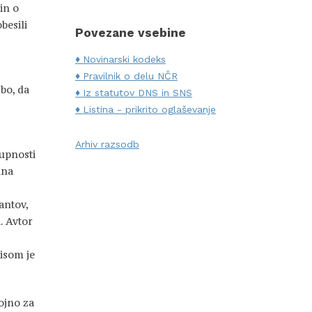
in o
besili
Povezane vsebine
Novinarski kodeks
Pravilnik o delu NČR
bo, da
Iz statutov DNS in SNS
Listina - prikrito oglaševanje
Arhiv razsodb
upnosti
ina
antov,
. Avtor
pisom je
tojno za