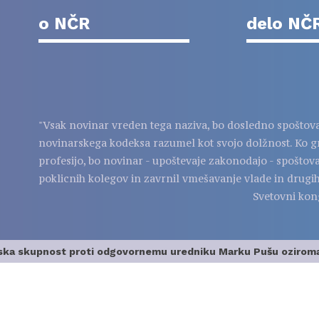
o NČR
delo NČ
"Vsak novinar vreden tega naziva, bo dosledno spoštov
novinarskega kodeksa razumel kot svojo dolžnost. Ko g
profesijo, bo novinar - upoštevaje zakonodajo - spoštov
poklicnih kolegov in zavrnil vmešavanje vlade in drugih
Svetovni kon
ka skupnost proti odgovornemu uredniku Marku Pušu oziroma 