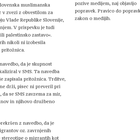
pozive medijem, naj objavijo
e Slovenska muslimanska
popravek. Pravico do popravk
r v zvezi z obvestilom za
zakon o medijih.
ju Vlade Republike Slovenije,
anjem. V prispevku je tudi
ili palestinsko zastavo«.
h nikoli ni izobesila
 pritožnica.
 navedbo, da je skupnost
ikaliziral v SMS. Ta navedba
e zapisala pritožnica. Trditve,
 drži, pisec ni preveril pri
ja, da se SMS zavzema za mir,
anov in njihovo družbeno
prekršen z navedbo, da je
migrantov oz. zavrnjenih
e stereotipe o migrantih kot