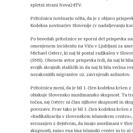
spletni strani Nova24TV.
Pritožnica novinarju očita, da je z objavo prispevka 
Kodeksa novinarjev Slovenije (v nadaljevanju kod
Po besedah pritožnice se sporni del prispevka nana
omenjenem incidentu na Viču v Ljubljani za am
Michael Osterc, ki naj bi postal radikalen v Slov
(SMS). Obenem avtor prispevka trdi, da naj bi b
svojih skrajnih stališčih in da naj bi bila večina v
nezakonitih migrantov oz. zavrnjenih azilantov.
Pritožnica meni, da je bil 1. člen kodeksa kršen 
obiskuje Slovensko muslimansko skupnost. Ta trd
točna, saj Osterc ni član njihove skupnosti in sk
povezave. Prav tako je bil 1. člen kodeksa kršen
»Radikalizacija v slovenskem islamskem centru«, 
seznanjen z dejstvom, da imajo muslimani v Sloven
skupnosti, samo ena ima islamski center in to ni SM