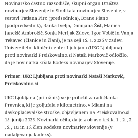
Novinarsko častno razsodišče, skupni organ Društva
novinarjev Slovenije in Sindikata novinarjev Slovenije, v
sestavi Tatjana Pirc (predsednica), Brane Piano
(podpredsednik), Ranka Ivelja, Damijana Žišt, Manica
Janežič Ambrožič, Sonja Merljak Zdovc, Igor Vobič in Vanja
Tekavec (članice in člani), je na seji 15. 1. 2026 v zadevi
Univerzitetni klinični center Ljubljana (UKC Ljubljana)
proti novinarki Preiskovalno.si Nataši Markovič odločilo,
da je novinarka kršila Kodeks novinarjev Slovenije.
Primer: UKC Ljubljana proti novinarki Nataši Markovič,
Preiskovalno.si
UKC Ljubljana (pritožnik) se je pritožil zaradi članka
Pravnica, ki je goljufala s kilometrino, v Miami na
davkoplačevalske stroške, objavljenem na Preiskovalno.si
15. junija 2025. Novinarki očita, da je z objavo kršila 1. , 2. , 3.
, 5. , 10. in 15. člen Kodeksa novinarjev Slovenije (v
nadaljevanju kodeks).