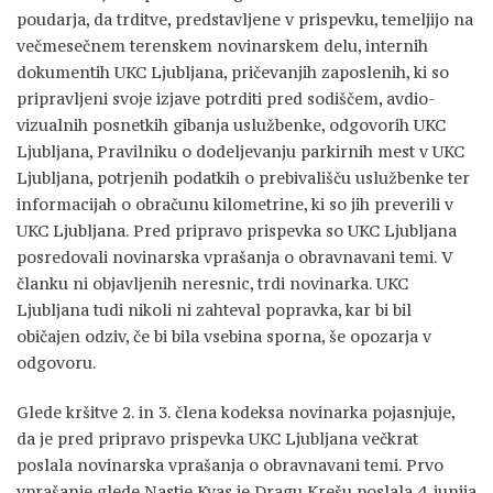
poudarja, da trditve, predstavljene v prispevku, temeljijo na
večmesečnem terenskem novinarskem delu, internih
dokumentih UKC Ljubljana, pričevanjih zaposlenih, ki so
pripravljeni svoje izjave potrditi pred sodiščem, avdio-
vizualnih posnetkih gibanja uslužbenke, odgovorih UKC
Ljubljana, Pravilniku o dodeljevanju parkirnih mest v UKC
Ljubljana, potrjenih podatkih o prebivališču uslužbenke ter
informacijah o obračunu kilometrine, ki so jih preverili v
UKC Ljubljana. Pred pripravo prispevka so UKC Ljubljana
posredovali novinarska vprašanja o obravnavani temi. V
članku ni objavljenih neresnic, trdi novinarka. UKC
Ljubljana tudi nikoli ni zahteval popravka, kar bi bil
običajen odziv, če bi bila vsebina sporna, še opozarja v
odgovoru.
Glede kršitve 2. in 3. člena kodeksa novinarka pojasnjuje,
da je pred pripravo prispevka UKC Ljubljana večkrat
poslala novinarska vprašanja o obravnavani temi. Prvo
vprašanje glede Nastje Kvas je Dragu Krešu poslala 4. junija