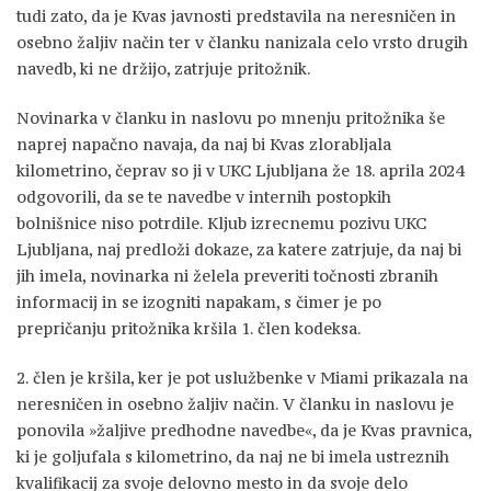
tudi zato, da je Kvas javnosti predstavila na neresničen in
osebno žaljiv način ter v članku nanizala celo vrsto drugih
navedb, ki ne držijo, zatrjuje pritožnik.
Novinarka v članku in naslovu po mnenju pritožnika še
naprej napačno navaja, da naj bi Kvas zlorabljala
kilometrino, čeprav so ji v UKC Ljubljana že 18. aprila 2024
odgovorili, da se te navedbe v internih postopkih
bolnišnice niso potrdile. Kljub izrecnemu pozivu UKC
Ljubljana, naj predloži dokaze, za katere zatrjuje, da naj bi
jih imela, novinarka ni želela preveriti točnosti zbranih
informacij in se izogniti napakam, s čimer je po
prepričanju pritožnika kršila 1. člen kodeksa.
2. člen je kršila, ker je pot uslužbenke v Miami prikazala na
neresničen in osebno žaljiv način. V članku in naslovu je
ponovila »žaljive predhodne navedbe«, da je Kvas pravnica,
ki je goljufala s kilometrino, da naj ne bi imela ustreznih
kvalifikacij za svoje delovno mesto in da svoje delo