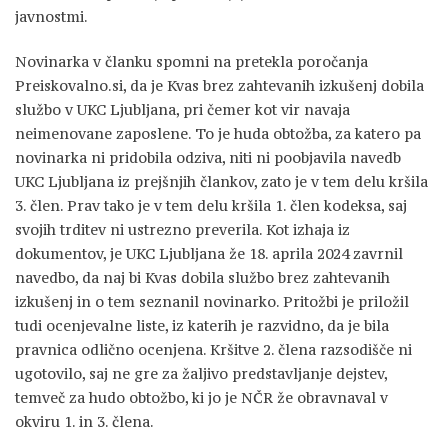
javnostmi.
Novinarka v članku spomni na pretekla poročanja
Preiskovalno.si, da je Kvas brez zahtevanih izkušenj dobila
službo v UKC Ljubljana, pri čemer kot vir navaja
neimenovane zaposlene. To je huda obtožba, za katero pa
novinarka ni pridobila odziva, niti ni poobjavila navedb
UKC Ljubljana iz prejšnjih člankov, zato je v tem delu kršila
3. člen. Prav tako je v tem delu kršila 1. člen kodeksa, saj
svojih trditev ni ustrezno preverila. Kot izhaja iz
dokumentov, je UKC Ljubljana že 18. aprila 2024 zavrnil
navedbo, da naj bi Kvas dobila službo brez zahtevanih
izkušenj in o tem seznanil novinarko. Pritožbi je priložil
tudi ocenjevalne liste, iz katerih je razvidno, da je bila
pravnica odlično ocenjena. Kršitve 2. člena razsodišče ni
ugotovilo, saj ne gre za žaljivo predstavljanje dejstev,
temveč za hudo obtožbo, ki jo je NČR že obravnaval v
okviru 1. in 3. člena.