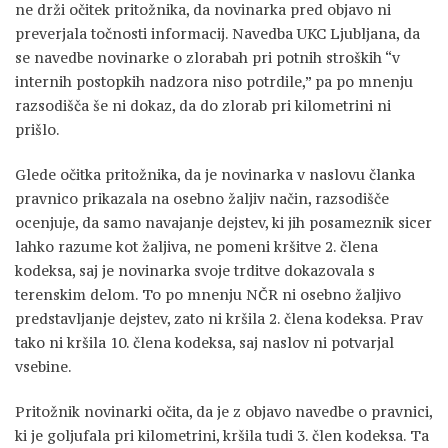
ne drži očitek pritožnika, da novinarka pred objavo ni
preverjala točnosti informacij. Navedba UKC Ljubljana, da
se navedbe novinarke o zlorabah pri potnih stroških “v
internih postopkih nadzora niso potrdile,” pa po mnenju
razsodišča še ni dokaz, da do zlorab pri kilometrini ni
prišlo.
Glede očitka pritožnika, da je novinarka v naslovu članka
pravnico prikazala na osebno žaljiv način, razsodišče
ocenjuje, da samo navajanje dejstev, ki jih posameznik sicer
lahko razume kot žaljiva, ne pomeni kršitve 2. člena
kodeksa, saj je novinarka svoje trditve dokazovala s
terenskim delom. To po mnenju NČR ni osebno žaljivo
predstavljanje dejstev, zato ni kršila 2. člena kodeksa. Prav
tako ni kršila 10. člena kodeksa, saj naslov ni potvarjal
vsebine.
Pritožnik novinarki očita, da je z objavo navedbe o pravnici,
ki je goljufala pri kilometrini, kršila tudi 3. člen kodeksa. Ta