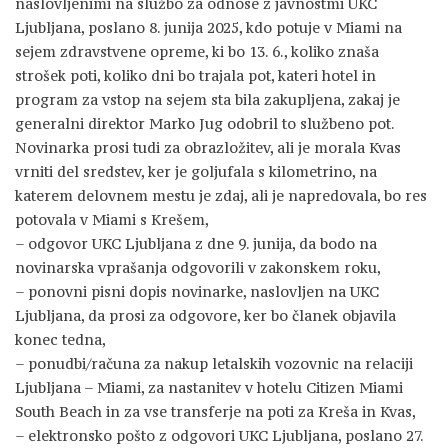
naslovljenimi na službo za odnose z javnostmi UKC
Ljubljana, poslano 8. junija 2025, kdo potuje v Miami na
sejem zdravstvene opreme, ki bo 13. 6., koliko znaša
strošek poti, koliko dni bo trajala pot, kateri hotel in
program za vstop na sejem sta bila zakupljena, zakaj je
generalni direktor Marko Jug odobril to službeno pot.
Novinarka prosi tudi za obrazložitev, ali je morala Kvas
vrniti del sredstev, ker je goljufala s kilometrino, na
katerem delovnem mestu je zdaj, ali je napredovala, bo res
potovala v Miami s Krešem,
– odgovor UKC Ljubljana z dne 9. junija, da bodo na
novinarska vprašanja odgovorili v zakonskem roku,
– ponovni pisni dopis novinarke, naslovljen na UKC
Ljubljana, da prosi za odgovore, ker bo članek objavila
konec tedna,
– ponudbi/računa za nakup letalskih vozovnic na relaciji
Ljubljana – Miami, za nastanitev v hotelu Citizen Miami
South Beach in za vse transferje na poti za Kreša in Kvas,
– elektronsko pošto z odgovori UKC Ljubljana, poslano 27.