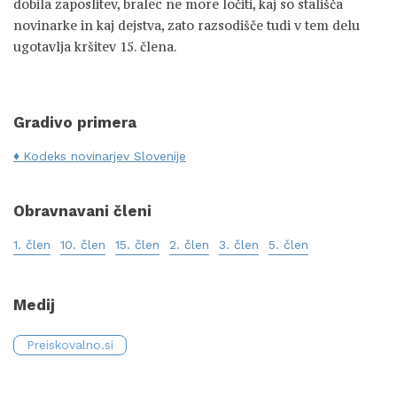
dobila zaposlitev, bralec ne more ločiti, kaj so stališča
novinarke in kaj dejstva, zato razsodišče tudi v tem delu
ugotavlja kršitev 15. člena.
Gradivo primera
Kodeks novinarjev Slovenije
Obravnavani členi
1. člen
10. člen
15. člen
2. člen
3. člen
5. člen
Medij
Preiskovalno.si