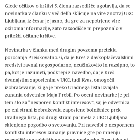
Glede očitkov o kršitvi 5. člena razsodišče ugotavlja, da se
novinarka v članku v več delih sklicuje na vire znotraj UKC
Ljubljana, iz česar je jasno, da gre za nepotrjene vire
oziroma informacije, zato razsodišče ni prepoznalo v
pritožbi očitane kršitve.
Novinarka v članku med drugim povzema pretekla
poročanja Preiskovalno.si, da je Kreš z davkoplačevalskimi
sredstvi ravnal negospodarno, neučinkovito in razsipno, to
pa, kot je razumeti, podkrepi z navedbo, da je Kreš
dvanajstim zaposlenim v UKC, tudi Kvas, omogočil
izobraževanje, ki ga je preko Uradnega lista izvajala
zunanja odvetnica Maja Prebil. Po oceni novinarke je pri
tem šlo za “nesporen konflikt interesov”, saj je odvetnica
po eni strani izobraževala zaposlene bolnišnice prek
Uradnega lista, po drugi strani pa imela z UKC Ljubljana
sklenjeno pogodbo o svetovanju. Pri navedbi o nespornem
konfliktu interesov zunanje pravnice gre po mnenju
razsodišča za subjektivno oceno novinarke. Prav tako ni