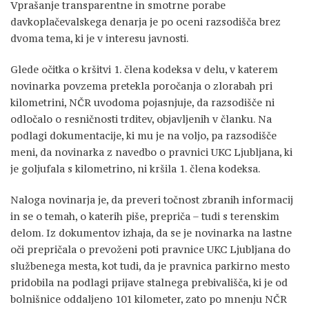
Vprašanje transparentne in smotrne porabe
davkoplačevalskega denarja je po oceni razsodišča brez
dvoma tema, ki je v interesu javnosti.
Glede očitka o kršitvi 1. člena kodeksa v delu, v katerem
novinarka povzema pretekla poročanja o zlorabah pri
kilometrini, NČR uvodoma pojasnjuje, da razsodišče ni
odločalo o resničnosti trditev, objavljenih v članku. Na
podlagi dokumentacije, ki mu je na voljo, pa razsodišče
meni, da novinarka z navedbo o pravnici UKC Ljubljana, ki
je goljufala s kilometrino, ni kršila 1. člena kodeksa.
Naloga novinarja je, da preveri točnost zbranih informacij
in se o temah, o katerih piše, prepriča – tudi s terenskim
delom. Iz dokumentov izhaja, da se je novinarka na lastne
oči prepričala o prevoženi poti pravnice UKC Ljubljana do
službenega mesta, kot tudi, da je pravnica parkirno mesto
pridobila na podlagi prijave stalnega prebivališča, ki je od
bolnišnice oddaljeno 101 kilometer, zato po mnenju NČR