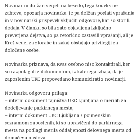
Novinar ni dolžan verjeti na besedo, tega kodeks ne
zahteva, opozarja novinarka. Je pa dolžan poslati vprašanja
in v novinarski prispevek vključiti odgovore, kar so storili,
dodaja. V članku so bila zato objavljena izključno
preverjena dejstva, so pa retorično zastavili vprašanji, ali je
Kreš vedel za zlorabe in zakaj obstajajo privilegiji za
določene osebe.
Novinarka priznava, da Kvas osebno niso kontaktirali, ker
so razpolagali z dokumentom, iz katerega izhaja, da je
zaposlenim UKC prepovedano komunicirati z novinarji.
Novinarka odgovoru prilaga:
– interni dokument tajništva UKC Ljubljana o merilih za
dodeljevanje parkirnega mesta,
– interni dokument UKC Ljubljana s poimenskim
seznamom zaposlenih, ki so upravičeni do parkirnega
mesta na podlagi merila oddaljenosti delovnega mesta od
domačega naslova,