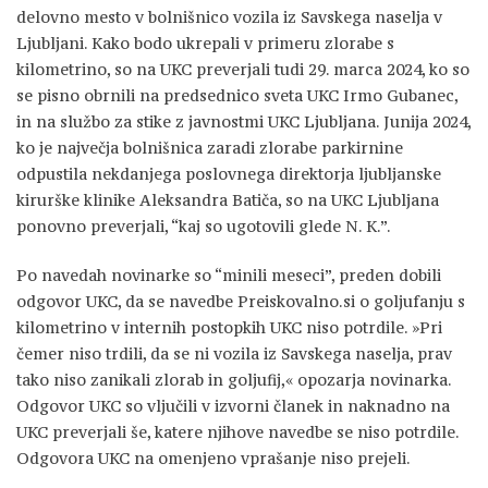
delovno mesto v bolnišnico vozila iz Savskega naselja v
Ljubljani. Kako bodo ukrepali v primeru zlorabe s
kilometrino, so na UKC preverjali tudi 29. marca 2024, ko so
se pisno obrnili na predsednico sveta UKC Irmo Gubanec,
in na službo za stike z javnostmi UKC Ljubljana. Junija 2024,
ko je največja bolnišnica zaradi zlorabe parkirnine
odpustila nekdanjega poslovnega direktorja ljubljanske
kirurške klinike Aleksandra Batiča, so na UKC Ljubljana
ponovno preverjali, “kaj so ugotovili glede N. K.”.
Po navedah novinarke so “minili meseci”, preden dobili
odgovor UKC, da se navedbe Preiskovalno.si o goljufanju s
kilometrino v internih postopkih UKC niso potrdile. »Pri
čemer niso trdili, da se ni vozila iz Savskega naselja, prav
tako niso zanikali zlorab in goljufij,« opozarja novinarka.
Odgovor UKC so vljučili v izvorni članek in naknadno na
UKC preverjali še, katere njihove navedbe se niso potrdile.
Odgovora UKC na omenjeno vprašanje niso prejeli.