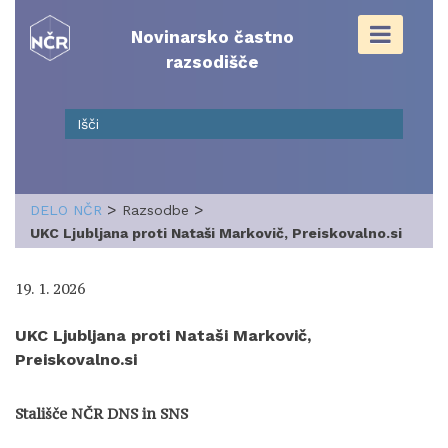
Skip
to
Novinarsko častno
content
razsodišče
>
>
DELO NČR
Razsodbe
UKC Ljubljana proti Nataši Markovič, Preiskovalno.si
19. 1. 2026
UKC Ljubljana proti Nataši Markovič,
Preiskovalno.si
Stališče NČR DNS in SNS