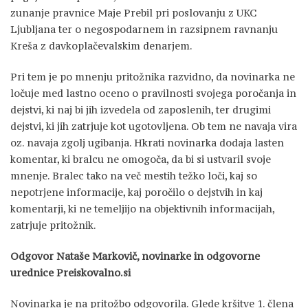
zunanje pravnice Maje Prebil pri poslovanju z UKC
Ljubljana ter o negospodarnem in razsipnem ravnanju
Kreša z davkoplačevalskim denarjem.
Pri tem je po mnenju pritožnika razvidno, da novinarka ne
ločuje med lastno oceno o pravilnosti svojega poročanja in
dejstvi, ki naj bi jih izvedela od zaposlenih, ter drugimi
dejstvi, ki jih zatrjuje kot ugotovljena. Ob tem ne navaja vira
oz. navaja zgolj ugibanja. Hkrati novinarka dodaja lasten
komentar, ki bralcu ne omogoča, da bi si ustvaril svoje
mnenje. Bralec tako na več mestih težko loči, kaj so
nepotrjene informacije, kaj poročilo o dejstvih in kaj
komentarji, ki ne temeljijo na objektivnih informacijah,
zatrjuje pritožnik.
Odgovor Nataše Markovič, novinarke in odgovorne
urednice Preiskovalno.si
Novinarka je na pritožbo odgovorila. Glede kršitve 1. člena