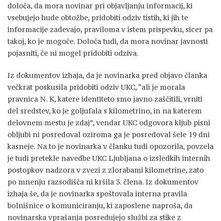
določa, da mora novinar pri objavljanju informacij, ki
vsebujejo hude obtožbe, pridobiti odziv tistih, ki jih te
informacije zadevajo, praviloma v istem prispevku, sicer pa
takoj, ko je mogoče. Določa tudi, da mora novinar javnosti
pojasniti, če ni mogel pridobiti odziva.
Iz dokumentov izhaja, da je novinarka pred objavo članka
večkrat poskusila pridobiti odziv UKC, “ali je morala
pravnica N. K, katere identiteto smo javno zaščitili, vrniti
del sredstev, ko je goljufala s kilometrino, in na katerem
delovnem mestu je zdaj”, vendar UKC odgovora kljub pisni
obljubi ni posredoval oziroma ga je posredoval šele 19 dni
kasneje. Na to je novinarka v članku tudi opozorila, povzela
je tudi pretekle navedbe UKC Ljubljana o izsledkih internih
postopkov nadzora v zvezi z zlorabami kilometrine, zato
po mnenju razsodišča ni kršila 3. člena. Iz dokumentov
izhaja še, da je novinarka spoštovala interna pravila
bolnišnice o komuniciranju, ki zaposlene naproša, da
novinarska vprašanja posredujejo službi za stike z