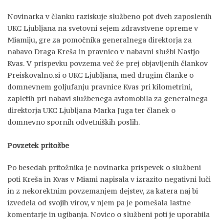
Novinarka v članku raziskuje službeno pot dveh zaposlenih
UKC Ljubljana na svetovni sejem zdravstvene opreme v
Miamiju, gre za pomočnika generalnega direktorja za
nabavo Draga Kreša in pravnico v nabavni službi Nastjo
Kvas. V prispevku povzema več že prej objavljenih člankov
Preiskovalno.si o UKC Ljubljana, med drugim članke o
domnevnem goljufanju pravnice Kvas pri kilometrini,
zapletih pri nabavi službenega avtomobila za generalnega
direktorja UKC Ljubljana Marka Juga ter članek o
domnevno spornih odvetniških poslih.
Povzetek pritožbe
Po besedah pritožnika je novinarka prispevek o službeni
poti Kreša in Kvas v Miami napisala v izrazito negativni luči
in z nekorektnim povzemanjem dejstev, za katera naj bi
izvedela od svojih virov, v njem pa je pomešala lastne
komentarje in ugibanja. Novico o službeni poti je uporabila