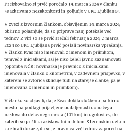
Preiskovalno.si prvič poročalo 14. marca 2024 v članku
»Razkrivamo nezakonitosti in goljufije v UKC Ljubljana«.
V zvezi z izvornim člankom, objavljenim 14. marca 2024,
obširno pojasnjuje, da so priprave nanj potekale več
tednov. Z viri so se prvič srečali februarja 2024, 7. marca
2024 so UKC Ljubljana prvič poslali novinarska vprašanja.
V članku Kvas niso imenovali z imenom in priimkom,
temveč z inicialkami, saj je niso želeli javno zaznamovati
(opomba NČR: novinarka je pravnico z inicialkami
imenovala v članku o kilometrini, v zadevnem prispevku, v
katerem se avtorica sklicuje tudi na starejše članke, pa je
imenovana z imenom in priimkom).
V članku so objavili, da je Kvas dobila službeno parkirno
mesto na podlagi prijavljene oddaljenosti domačega
naslova do delovnega mesta (101 km) in ugotovitev, do
katerih so prišli z raziskovalnim delom. S terenskim delom
so zbrali dokaze, da se je pravnica več tednov zapored na