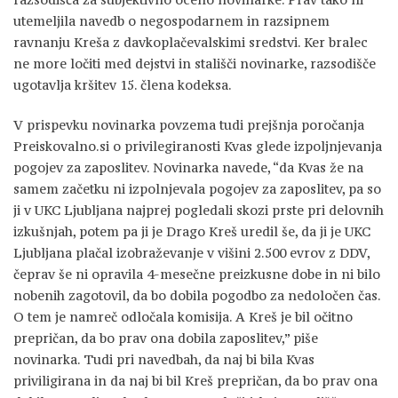
utemeljila navedb o negospodarnem in razsipnem
ravnanju Kreša z davkoplačevalskimi sredstvi. Ker bralec
ne more ločiti med dejstvi in stališči novinarke, razsodišče
ugotavlja kršitev 15. člena kodeksa.
V prispevku novinarka povzema tudi prejšnja poročanja
Preiskovalno.si o privilegiranosti Kvas glede izpoljnjevanja
pogojev za zaposlitev. Novinarka navede, “da Kvas že na
samem začetku ni izpolnjevala pogojev za zaposlitev, pa so
ji v UKC Ljubljana najprej pogledali skozi prste pri delovnih
izkušnjah, potem pa ji je Drago Kreš uredil še, da ji je UKC
Ljubljana plačal izobraževanje v višini 2.500 evrov z DDV,
čeprav še ni opravila 4-mesečne preizkusne dobe in ni bilo
nobenih zagotovil, da bo dobila pogodbo za nedoločen čas.
O tem je namreč odločala komisija. A Kreš je bil očitno
prepričan, da bo prav ona dobila zaposlitev,” piše
novinarka. Tudi pri navedbah, da naj bi bila Kvas
priviligirana in da naj bi bil Kreš prepričan, da bo prav ona