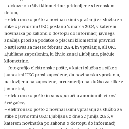
– dokaze o kršitvi kilometrine, pridobljene s terenskim
delom,
– elektronsko pošto z novinarskimi vprašanji za službo za
stike z javnostmi UKC, poslano 7. marca 2024, v katerem
novinarka po zakonu o dostopu do informacij javnega
značaja prosi za podatke o plačani kilometrini pravnici
Nastji Kvas za mesec februar 2024, in vprašanje, ali UKC
Ljubljana zaposlenim, ki živijo zunaj Ljubljane, plačuje
kilometrino,
– fotografijo elektronske pošte, v kateri služba za stike z
javnostmi UKC prosi zaposlene, da novinarska vprašanja,
naslovljena na zaposlene, preusmerijo na službo za stike z
javnostmi,
– elektronsko pošto in sms sporočila anonimnih virov/
žvižgačev,
– elektronsko pošto z novinarskimi vprašanji za službo za
stike z javnostmi UKC Ljubljana z dne 27. junija 2025, v
katerem novinarka po zakonu o dostopu do informacij