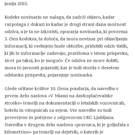
junija 2025.
Kodeks novinarju ne nalaga, da zadrži objavo, kadar
razpolaga z dokazi in kadar je drugi strani dana možnost
odziva, a je ta ne izkoristi, opozarja novinarka, ki povzema
3. člen kodeksa, ta določa, da mora novinar pri objavljanju
informacij, ki vsebujejo hude obtožbe, pridobiti odziv tistih,
ki jih te informacije zadevajo, praviloma v istem prispevku,
sicer pa takoj, ko je mogoče. Če odziva ne more dobiti,
mora to javnosti pojasniti, kar je tudi storila v desetem
odstavku prispevka, pojasnjuje novinarka.
Glede očitane kršitve 10. člena poudarja, da navedba v
prvem delu naslova »V Miami na davkoplačevalske
stroške« temelji na dokumentaciji o letalskih vozovnicah,
hotelu in vstopnicah za sejem. Vse navedbe so tudi
preverjene in potrjene z odgovorom UKC Ljubljana.
Navedba v drugem delu naslova »pravnica, ki je goljufala s
kilometrino« pa temelji na dejstvih, o katerih je