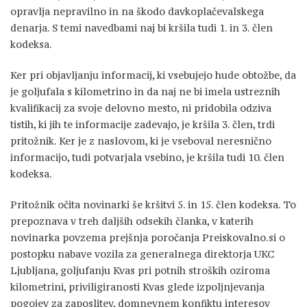
opravlja nepravilno in na škodo davkoplačevalskega
denarja. S temi navedbami naj bi kršila tudi 1. in 3. člen
kodeksa.
Ker pri objavljanju informacij, ki vsebujejo hude obtožbe, da
je goljufala s kilometrino in da naj ne bi imela ustreznih
kvalifikacij za svoje delovno mesto, ni pridobila odziva
tistih, ki jih te informacije zadevajo, je kršila 3. člen, trdi
pritožnik. Ker je z naslovom, ki je vseboval neresnično
informacijo, tudi potvarjala vsebino, je kršila tudi 10. člen
kodeksa.
Pritožnik očita novinarki še kršitvi 5. in 15. člen kodeksa. To
prepoznava v treh daljših odsekih članka, v katerih
novinarka povzema prejšnja poročanja Preiskovalno.si o
postopku nabave vozila za generalnega direktorja UKC
Ljubljana, goljufanju Kvas pri potnih stroških oziroma
kilometrini, priviligiranosti Kvas glede izpoljnjevanja
pogojev za zaposlitev, domnevnem konfiktu interesov