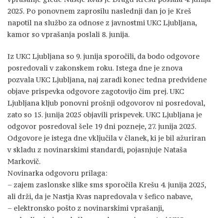
2025. Po ponovnem zaprosilu naslednji dan jo je Kreš
napotil na službo za odnose z javnostmi UKC Ljubljana,
kamor so vprašanja poslali 8. junija.
Iz UKC Ljubljana so 9. junija sporočili, da bodo odgovore
posredovali v zakonskem roku. Istega dne je znova
pozvala UKC Ljubljana, naj zaradi konec tedna predvidene
objave prispevka odgovore zagotovijo čim prej. UKC
Ljubljana kljub ponovni prošnji odgovorov ni posredoval,
zato so 15. junija 2025 objavili prispevek. UKC Ljubljana je
odgovor posredoval šele 19 dni pozneje, 27. junija 2025.
Odgovore je istega dne vključila v članek, ki je bil ažuriran
v skladu z novinarskimi standardi, pojasnjuje Nataša
Markovič.
Novinarka odgovoru prilaga:
– zajem zaslonske slike sms sporočila Krešu 4. junija 2025,
ali drži, da je Nastja Kvas napredovala v šefico nabave,
– elektronsko pošto z novinarskimi vprašanji,