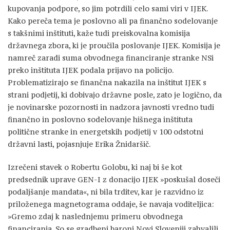
kupovanja podpore, so jim potrdili celo sami viri v IJEK.
Kako pereča tema je poslovno ali pa finančno sodelovanje
s takšnimi inštituti, kaže tudi preiskovalna komisija
državnega zbora, ki je proučila poslovanje IJEK. Komisija je
namreč zaradi suma obvodnega financiranje stranke NSi
preko inštituta IJEK podala prijavo na policijo.
Problematizirajo se finančna nakazila na inštitut IJEK s
strani podjetij, ki dobivajo državne posle, zato je logično, da
je novinarske pozornosti in nadzora javnosti vredno tudi
finančno in poslovno sodelovanje hišnega inštituta
politične stranke in energetskih podjetij v 100 odstotni
državni lasti, pojasnjuje Erika Žnidaršič.
Izrečeni stavek o Robertu Golobu, ki naj bi še kot
predsednik uprave GEN-I z donacijo IJEK »poskušal doseči
podaljšanje mandata«, ni bila trditev, kar je razvidno iz
priloženega magnetograma oddaje, še navaja voditeljica:
»Gremo zdaj k naslednjemu primeru obvodnega
financiranja. So se gradbeni baroni Novi Sloveniji zahvalili