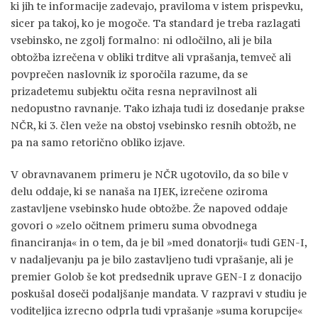
ki jih te informacije zadevajo, praviloma v istem prispevku,
sicer pa takoj, ko je mogoče. Ta standard je treba razlagati
vsebinsko, ne zgolj formalno: ni odločilno, ali je bila
obtožba izrečena v obliki trditve ali vprašanja, temveč ali
povprečen naslovnik iz sporočila razume, da se
prizadetemu subjektu očita resna nepravilnost ali
nedopustno ravnanje. Tako izhaja tudi iz dosedanje prakse
NČR, ki 3. člen veže na obstoj vsebinsko resnih obtožb, ne
pa na samo retorično obliko izjave.
V obravnavanem primeru je NČR ugotovilo, da so bile v
delu oddaje, ki se nanaša na IJEK, izrečene oziroma
zastavljene vsebinsko hude obtožbe. Že napoved oddaje
govori o »zelo očitnem primeru suma obvodnega
financiranja« in o tem, da je bil »med donatorji« tudi GEN-I,
v nadaljevanju pa je bilo zastavljeno tudi vprašanje, ali je
premier Golob še kot predsednik uprave GEN-I z donacijo
poskušal doseči podaljšanje mandata. V razpravi v studiu je
voditeljica izrecno odprla tudi vprašanje »suma korupcije«