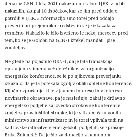
denar iz GEN-I leta 2021 nakazan na račun IJEK, v petih
nakazilih, skupaj 10 tisočakov, kar so jim pred oddajo
potrdili v IJEK. »Informacijo smo torej pred oddajo
preverili pri prejemniku sredstev in se je izkazala za
resnično. Nakazilo je bilo izvršeno le nekaj mesecev pred
tem, ko se je Golobu na GEN-I iztekel mandat,” piše
voditeljica.
Ne glede na pojasnilo GEN-I, da je bila transakcija
opravljena v imenu več deležnikov za organizacijo
energetske konference, se je po njihovem preverjanju
izkazalo, da je ta potekala zgolj v obliki spletne konference.
Ključno vprašanje, ki je v javnem interesu in v interesu
novinarske obravnave, pa je naslednje: zakaj je državno
energetsko podjetje za izvedbo strokovne konference
»najelo« prav inštitut stranke, ki je v tistem času vodila
ministrstvo za infrastrukturo in je torej vplivala tudi na
kadrovske odločitve v energetskih podjetjih, se sprašuje
Erika Žnidaršič. Da je šlo za donacijo z namenom