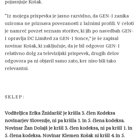
pojasnjuje Košak.
“Iz mojega prispevka je jasno razvidno, da GEN-I zanika
oziroma ne priznava povezanosti z lažnimi profili. V celoti
je namreč povzet seznam storitev, ki jih po navedbah GEN-
I opravlja DC Limited za GEN-I Sonce,” je še zapisal
novinar Košak, ki zaključuje, da je bil odgovor GEN-I
relativno dolg za televizijski prispevek, drugih delov
odgovora pa ni objavil samo zato, ker niso bili tako
relevantni.
SKLEP:
Voditeljica Erika Žnidaršič je kršila 3. člen Kodeksa
novinarjev Slovenije, ni pa kršila 1. in 5. člena kodeksa.
Novinar Žan Dolajš je kršil 3. člen kodeksa, ni pa kršil 1. in
5. člena kodeksa. Novinar Klemen Košak ni kršil 4. in 5.