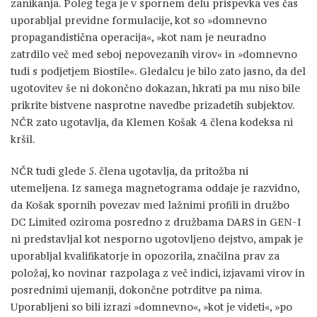
zanikanja. Poleg tega je v spornem delu prispevka ves čas
uporabljal previdne formulacije, kot so »domnevno
propagandistična operacija«, »kot nam je neuradno
zatrdilo več med seboj nepovezanih virov« in »domnevno
tudi s podjetjem Biostile«. Gledalcu je bilo zato jasno, da del
ugotovitev še ni dokončno dokazan, hkrati pa mu niso bile
prikrite bistvene nasprotne navedbe prizadetih subjektov.
NČR zato ugotavlja, da Klemen Košak 4. člena kodeksa ni
kršil.
NČR tudi glede 5. člena ugotavlja, da pritožba ni
utemeljena. Iz samega magnetograma oddaje je razvidno,
da Košak spornih povezav med lažnimi profili in družbo
DC Limited oziroma posredno z družbama DARS in GEN-I
ni predstavljal kot nesporno ugotovljeno dejstvo, ampak je
uporabljal kvalifikatorje in opozorila, značilna prav za
položaj, ko novinar razpolaga z več indici, izjavami virov in
posrednimi ujemanji, dokončne potrditve pa nima.
Uporabljeni so bili izrazi »domnevno«, »kot je videti«, »po