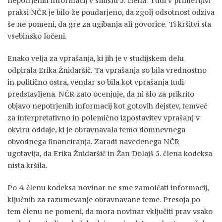
nepotrjenih informacij v smislu 5. člena. Tudi v primerljivi
praksi NČR je bilo že poudarjeno, da zgolj odsotnost odziva
še ne pomeni, da gre za ugibanja ali govorice. Ti kršitvi sta
vsebinsko ločeni.
Enako velja za vprašanja, ki jih je v studijskem delu
odpirala Erika Žnidaršič. Ta vprašanja so bila vrednostno
in politično ostra, vendar so bila kot vprašanja tudi
predstavljena. NČR zato ocenjuje, da ni šlo za prikrito
objavo nepotrjenih informacij kot gotovih dejstev, temveč
za interpretativno in polemično izpostavitev vprašanj v
okviru oddaje, ki je obravnavala temo domnevnega
obvodnega financiranja. Zaradi navedenega NČR
ugotavlja, da Erika Žnidaršič in Žan Dolajš 5. člena kodeksa
nista kršila.
Po 4. členu kodeksa novinar ne sme zamolčati informacij,
ključnih za razumevanje obravnavane teme. Presoja po
tem členu ne pomeni, da mora novinar vključiti prav vsako