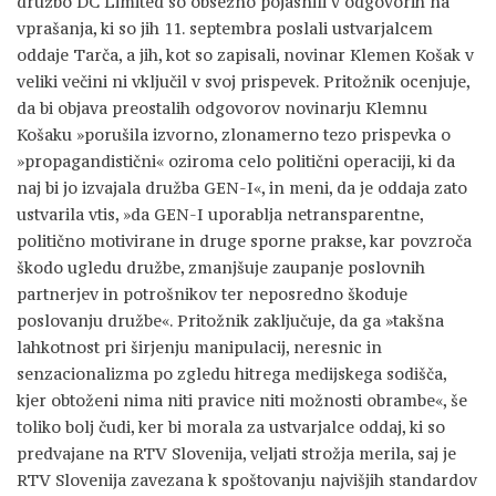
družbo DC Limited so obsežno pojasnili v odgovorih na
vprašanja, ki so jih 11. septembra poslali ustvarjalcem
oddaje Tarča, a jih, kot so zapisali, novinar Klemen Košak v
veliki večini ni vključil v svoj prispevek. Pritožnik ocenjuje,
da bi objava preostalih odgovorov novinarju Klemnu
Košaku »porušila izvorno, zlonamerno tezo prispevka o
»propagandistični« oziroma celo politični operaciji, ki da
naj bi jo izvajala družba GEN-I«, in meni, da je oddaja zato
ustvarila vtis, »da GEN-I uporablja netransparentne,
politično motivirane in druge sporne prakse, kar povzroča
škodo ugledu družbe, zmanjšuje zaupanje poslovnih
partnerjev in potrošnikov ter neposredno škoduje
poslovanju družbe«. Pritožnik zaključuje, da ga »takšna
lahkotnost pri širjenju manipulacij, neresnic in
senzacionalizma po zgledu hitrega medijskega sodišča,
kjer obtoženi nima niti pravice niti možnosti obrambe«, še
toliko bolj čudi, ker bi morala za ustvarjalce oddaj, ki so
predvajane na RTV Slovenija, veljati strožja merila, saj je
RTV Slovenija zavezana k spoštovanju najvišjih standardov