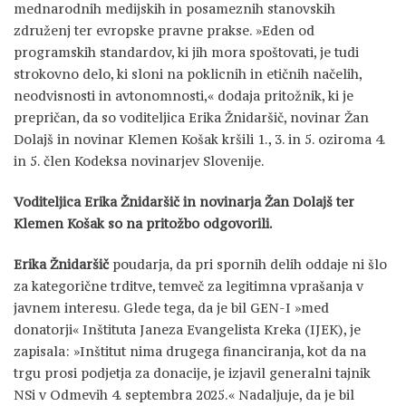
mednarodnih medijskih in posameznih stanovskih
združenj ter evropske pravne prakse. »Eden od
programskih standardov, ki jih mora spoštovati, je tudi
strokovno delo, ki sloni na poklicnih in etičnih načelih,
neodvisnosti in avtonomnosti,« dodaja pritožnik, ki je
prepričan, da so voditeljica Erika Žnidaršič, novinar Žan
Dolajš in novinar Klemen Košak kršili 1., 3. in 5. oziroma 4.
in 5. člen Kodeksa novinarjev Slovenije.
Voditeljica Erika Žnidaršič in novinarja Žan Dolajš ter
Klemen Košak so na pritožbo odgovorili.
Erika Žnidaršič
poudarja, da pri spornih delih oddaje ni šlo
za kategorične trditve, temveč za legitimna vprašanja v
javnem interesu. Glede tega, da je bil GEN-I »med
donatorji« Inštituta Janeza Evangelista Kreka (IJEK), je
zapisala: »Inštitut nima drugega financiranja, kot da na
trgu prosi podjetja za donacije, je izjavil generalni tajnik
NSi v Odmevih 4. septembra 2025.« Nadaljuje, da je bil