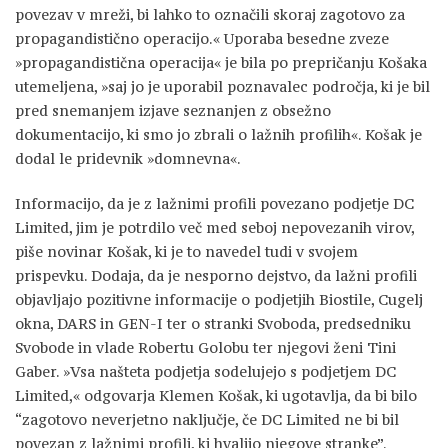
povezav v mreži, bi lahko to označili skoraj zagotovo za
propagandistično operacijo.« Uporaba besedne zveze
»propagandistična operacija« je bila po prepričanju Košaka
utemeljena, »saj jo je uporabil poznavalec področja, ki je bil
pred snemanjem izjave seznanjen z obsežno
dokumentacijo, ki smo jo zbrali o lažnih profilih«. Košak je
dodal le pridevnik »domnevna«.
Informacijo, da je z lažnimi profili povezano podjetje DC
Limited, jim je potrdilo več med seboj nepovezanih virov,
piše novinar Košak, ki je to navedel tudi v svojem
prispevku. Dodaja, da je nesporno dejstvo, da lažni profili
objavljajo pozitivne informacije o podjetjih Biostile, Cugelj
okna, DARS in GEN-I ter o stranki Svoboda, predsedniku
Svobode in vlade Robertu Golobu ter njegovi ženi Tini
Gaber. »Vsa našteta podjetja sodelujejo s podjetjem DC
Limited,« odgovarja Klemen Košak, ki ugotavlja, da bi bilo
“zagotovo neverjetno naključje, če DC Limited ne bi bil
povezan z lažnimi profili, ki hvalijo njegove stranke”.