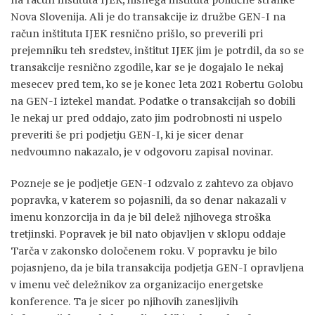
Nova Slovenija. Ali je do transakcije iz družbe GEN-I na
račun inštituta IJEK resnično prišlo, so preverili pri
prejemniku teh sredstev, inštitut IJEK jim je potrdil, da so se
transakcije resnično zgodile, kar se je dogajalo le nekaj
mesecev pred tem, ko se je konec leta 2021 Robertu Golobu
na GEN-I iztekel mandat. Podatke o transakcijah so dobili
le nekaj ur pred oddajo, zato jim podrobnosti ni uspelo
preveriti še pri podjetju GEN-I, ki je sicer denar
nedvoumno nakazalo, je v odgovoru zapisal novinar.
Pozneje se je podjetje GEN-I odzvalo z zahtevo za objavo
popravka, v katerem so pojasnili, da so denar nakazali v
imenu konzorcija in da je bil delež njihovega stroška
tretjinski. Popravek je bil nato objavljen v sklopu oddaje
Tarča v zakonsko določenem roku. V popravku je bilo
pojasnjeno, da je bila transakcija podjetja GEN-I opravljena
v imenu več deležnikov za organizacijo energetske
konference. Ta je sicer po njihovih zanesljivih