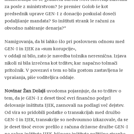
za posle z ministrstvom? Je premier Golob še kot
predsednik uprave GEN-I z donacijo poskušal doseči
podaljšanje mandata? So inštituti strank le računi za
obvodno nabiranje denarja?”
Namigovanja, da bi lahko šlo pri poslovnem odnosu med
GEN-I in IJEK za »sum korupcije«,
v oddaji ni bilo, zato je navedba tožnika neresnična. Izjava
nikoli ni bila izrečena kot trditev, kar napačno tolmači
pritožnik. V povezavi s tem so bila gostom zastavljena le
vprašanja, piše voditeljica oddaje.
Novinar Žan Dolajš
uvodoma pojasnjuje, da so trditev o
tem, da je GEN-I z deset tisoč evri finančno podprl
delovanje inštituta IJEK, zasnovali na podlagi več dejstev.
Od vira so pridobili podatke o transakcijah med družbo
GEN-I in IJEK, transakcije so nedvoumno izkazovale, da se
je deset tisoč evrov prelilo z računa državne družbe GEN-I
na račun inštituta IJEK, hišnega inštituta politične stranke