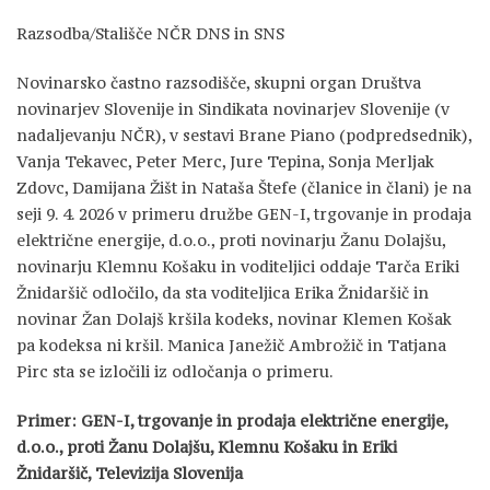
Razsodba/Stališče NČR DNS in SNS
Novinarsko častno razsodišče, skupni organ Društva
novinarjev Slovenije in Sindikata novinarjev Slovenije (v
nadaljevanju NČR), v sestavi Brane Piano (podpredsednik),
Vanja Tekavec, Peter Merc, Jure Tepina, Sonja Merljak
Zdovc, Damijana Žišt in Nataša Štefe (članice in člani) je na
seji 9. 4. 2026 v primeru družbe GEN-I, trgovanje in prodaja
električne energije, d.o.o., proti novinarju Žanu Dolajšu,
novinarju Klemnu Košaku in voditeljici oddaje Tarča Eriki
Žnidaršič odločilo, da sta voditeljica Erika Žnidaršič in
novinar Žan Dolajš kršila kodeks, novinar Klemen Košak
pa kodeksa ni kršil. Manica Janežič Ambrožič in Tatjana
Pirc sta se izločili iz odločanja o primeru.
Primer: GEN-I, trgovanje in prodaja električne energije,
d.o.o., proti Žanu Dolajšu, Klemnu Košaku in Eriki
Žnidaršič, Televizija Slovenija