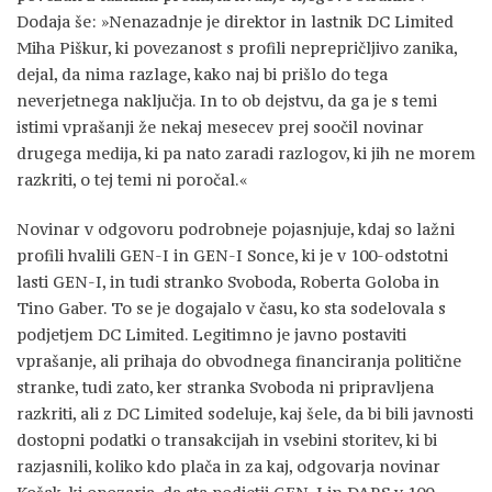
Dodaja še: »Nenazadnje je direktor in lastnik DC Limited
Miha Piškur, ki povezanost s profili neprepričljivo zanika,
dejal, da nima razlage, kako naj bi prišlo do tega
neverjetnega naključja. In to ob dejstvu, da ga je s temi
istimi vprašanji že nekaj mesecev prej soočil novinar
drugega medija, ki pa nato zaradi razlogov, ki jih ne morem
razkriti, o tej temi ni poročal.«
Novinar v odgovoru podrobneje pojasnjuje, kdaj so lažni
profili hvalili GEN-I in GEN-I Sonce, ki je v 100-odstotni
lasti GEN-I, in tudi stranko Svoboda, Roberta Goloba in
Tino Gaber. To se je dogajalo v času, ko sta sodelovala s
podjetjem DC Limited. Legitimno je javno postaviti
vprašanje, ali prihaja do obvodnega financiranja politične
stranke, tudi zato, ker stranka Svoboda ni pripravljena
razkriti, ali z DC Limited sodeluje, kaj šele, da bi bili javnosti
dostopni podatki o transakcijah in vsebini storitev, ki bi
razjasnili, koliko kdo plača in za kaj, odgovarja novinar