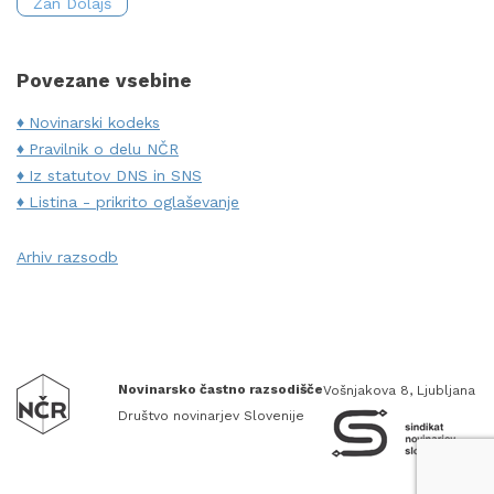
Žan Dolajš
Povezane vsebine
Novinarski kodeks
Pravilnik o delu NČR
Iz statutov DNS in SNS
Listina - prikrito oglaševanje
Arhiv razsodb
Novinarsko častno razsodišče
Vošnjakova 8, Ljubljana
Društvo novinarjev Slovenije