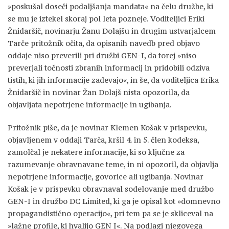
»poskušal doseči podaljšanja mandata« na čelu družbe, ki
se mu je iztekel skoraj pol leta pozneje. Voditeljici Eriki
Žnidaršič, novinarju Žanu Dolajšu in drugim ustvarjalcem
Tarče pritožnik očita, da opisanih navedb pred objavo
oddaje niso preverili pri družbi GEN-I, da torej »niso
preverjali točnosti zbranih informacij in pridobili odziva
tistih, ki jih informacije zadevajo«, in še, da voditeljica Erika
Žnidaršič in novinar Žan Dolajš nista opozorila, da
objavljata nepotrjene informacije in ugibanja.
Pritožnik piše, da je novinar Klemen Košak v prispevku,
objavljenem v oddaji Tarča, kršil 4. in 5. člen kodeksa,
zamolčal je nekatere informacije, ki so ključne za
razumevanje obravnavane teme, in ni opozoril, da objavlja
nepotrjene informacije, govorice ali ugibanja. Novinar
Košak je v prispevku obravnaval sodelovanje med družbo
GEN-I in družbo DC Limited, ki ga je opisal kot »domnevno
propagandistično operacijo«, pri tem pa se je skliceval na
»lažne profile, ki hvalijo GEN I«. Na podlagi njegovega