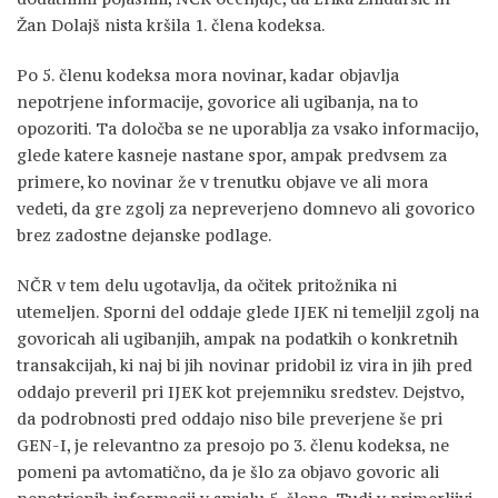
Žan Dolajš nista kršila 1. člena kodeksa.
Po 5. členu kodeksa mora novinar, kadar objavlja
nepotrjene informacije, govorice ali ugibanja, na to
opozoriti. Ta določba se ne uporablja za vsako informacijo,
glede katere kasneje nastane spor, ampak predvsem za
primere, ko novinar že v trenutku objave ve ali mora
vedeti, da gre zgolj za nepreverjeno domnevo ali govorico
brez zadostne dejanske podlage.
NČR v tem delu ugotavlja, da očitek pritožnika ni
utemeljen. Sporni del oddaje glede IJEK ni temeljil zgolj na
govoricah ali ugibanjih, ampak na podatkih o konkretnih
transakcijah, ki naj bi jih novinar pridobil iz vira in jih pred
oddajo preveril pri IJEK kot prejemniku sredstev. Dejstvo,
da podrobnosti pred oddajo niso bile preverjene še pri
GEN-I, je relevantno za presojo po 3. členu kodeksa, ne
pomeni pa avtomatično, da je šlo za objavo govoric ali