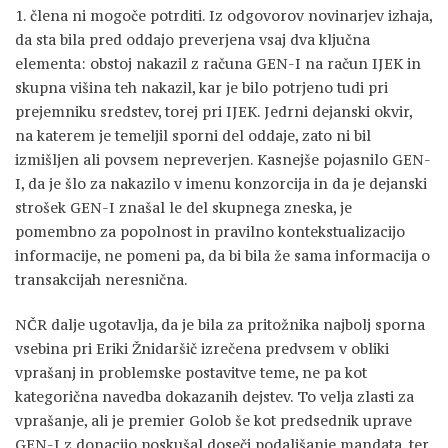
1. člena ni mogoče potrditi. Iz odgovorov novinarjev izhaja,
da sta bila pred oddajo preverjena vsaj dva ključna
elementa: obstoj nakazil z računa GEN-I na račun IJEK in
skupna višina teh nakazil, kar je bilo potrjeno tudi pri
prejemniku sredstev, torej pri IJEK. Jedrni dejanski okvir,
na katerem je temeljil sporni del oddaje, zato ni bil
izmišljen ali povsem nepreverjen. Kasnejše pojasnilo GEN-
I, da je šlo za nakazilo v imenu konzorcija in da je dejanski
strošek GEN-I znašal le del skupnega zneska, je
pomembno za popolnost in pravilno kontekstualizacijo
informacije, ne pomeni pa, da bi bila že sama informacija o
transakcijah neresnična.
NČR dalje ugotavlja, da je bila za pritožnika najbolj sporna
vsebina pri Eriki Žnidaršič izrečena predvsem v obliki
vprašanj in problemske postavitve teme, ne pa kot
kategorična navedba dokazanih dejstev. To velja zlasti za
vprašanje, ali je premier Golob še kot predsednik uprave
GEN-I z donacijo poskušal doseči podaljšanje mandata, ter