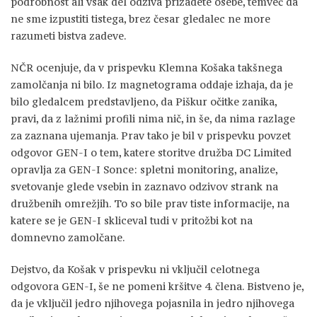
podrobnost ali vsak del odziva prizadete osebe, temveč da
ne sme izpustiti tistega, brez česar gledalec ne more
razumeti bistva zadeve.
NČR ocenjuje, da v prispevku Klemna Košaka takšnega
zamolčanja ni bilo. Iz magnetograma oddaje izhaja, da je
bilo gledalcem predstavljeno, da Piškur očitke zanika,
pravi, da z lažnimi profili nima nič, in še, da nima razlage
za zaznana ujemanja. Prav tako je bil v prispevku povzet
odgovor GEN-I o tem, katere storitve družba DC Limited
opravlja za GEN-I Sonce: spletni monitoring, analize,
svetovanje glede vsebin in zaznavo odzivov strank na
družbenih omrežjih. To so bile prav tiste informacije, na
katere se je GEN-I skliceval tudi v pritožbi kot na
domnevno zamolčane.
Dejstvo, da Košak v prispevku ni vključil celotnega
odgovora GEN-I, še ne pomeni kršitve 4. člena. Bistveno je,
da je vključil jedro njihovega pojasnila in jedro njihovega