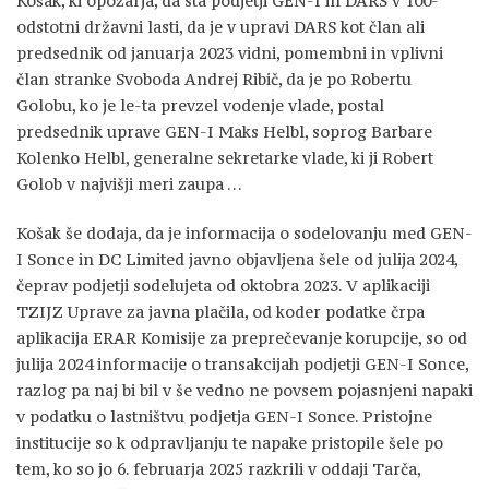
Košak, ki opozarja, da sta podjetji GEN-I in DARS v 100-
odstotni državni lasti, da je v upravi DARS kot član ali
predsednik od januarja 2023 vidni, pomembni in vplivni
član stranke Svoboda Andrej Ribič, da je po Robertu
Golobu, ko je le-ta prevzel vodenje vlade, postal
predsednik uprave GEN-I Maks Helbl, soprog Barbare
Kolenko Helbl, generalne sekretarke vlade, ki ji Robert
Golob v najvišji meri zaupa …
Košak še dodaja, da je informacija o sodelovanju med GEN-
I Sonce in DC Limited javno objavljena šele od julija 2024,
čeprav podjetji sodelujeta od oktobra 2023. V aplikaciji
TZIJZ Uprave za javna plačila, od koder podatke črpa
aplikacija ERAR Komisije za preprečevanje korupcije, so od
julija 2024 informacije o transakcijah podjetji GEN-I Sonce,
razlog pa naj bi bil v še vedno ne povsem pojasnjeni napaki
v podatku o lastništvu podjetja GEN-I Sonce. Pristojne
institucije so k odpravljanju te napake pristopile šele po
tem, ko so jo 6. februarja 2025 razkrili v oddaji Tarča,