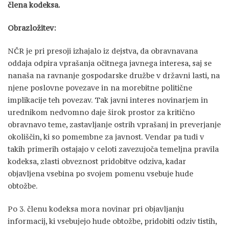
člena kodeksa.
Obrazložitev:
NČR je pri presoji izhajalo iz dejstva, da obravnavana
oddaja odpira vprašanja očitnega javnega interesa, saj se
nanaša na ravnanje gospodarske družbe v državni lasti, na
njene poslovne povezave in na morebitne politične
implikacije teh povezav. Tak javni interes novinarjem in
urednikom nedvomno daje širok prostor za kritično
obravnavo teme, zastavljanje ostrih vprašanj in preverjanje
okoliščin, ki so pomembne za javnost. Vendar pa tudi v
takih primerih ostajajo v celoti zavezujoča temeljna pravila
kodeksa, zlasti obveznost pridobitve odziva, kadar
objavljena vsebina po svojem pomenu vsebuje hude
obtožbe.
Po 3. členu kodeksa mora novinar pri objavljanju
informacij, ki vsebujejo hude obtožbe, pridobiti odziv tistih,