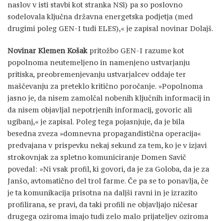
naslov v isti stavbi kot stranka NSi) pa so poslovno
sodelovala ključna državna energetska podjetja (med
drugimi poleg GEN-I tudi ELES),« je zapisal novinar Dolajš.
Novinar Klemen Košak
pritožbo GEN-I razume kot
popolnoma neutemeljeno in namenjeno ustvarjanju
pritiska, preobremenjevanju ustvarjalcev oddaje ter
maščevanju za preteklo kritično poročanje. »Popolnoma
jasno je, da nisem zamolčal nobenih ključnih informacij in
da nisem objavljal nepotrjenih informacij, govoric ali
ugibanj,« je zapisal. Poleg tega pojasnjuje, da je bila
besedna zveza »domnevna propagandistična operacija«
predvajana v prispevku nekaj sekund za tem, ko je v izjavi
strokovnjak za spletno komuniciranje Domen Savič
povedal: »Ni vsak profil, ki govori, da je za Goloba, da je za
Janšo, avtomatično del trol farme. Če pa se to ponavlja, če
je ta komunikacija prisotna na daljši ravni in je izrazito
profilirana, se pravi, da taki profili ne objavljajo ničesar
drugega oziroma imajo tudi zelo malo prijateljev oziroma