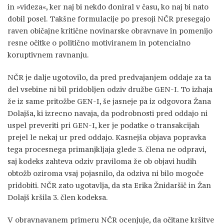
in »videza«, ker naj bi nekdo doniral v času, ko naj bi nato
dobil posel. Takšne formulacije po presoji NČR presegajo
raven običajne kritične novinarske obravnave in pomenijo
resne očitke o politično motiviranem in potencialno
koruptivnem ravnanju.
NČR je dalje ugotovilo, da pred predvajanjem oddaje za ta
del vsebine ni bil pridobljen odziv družbe GEN-I. To izhaja
že iz same pritožbe GEN-I, še jasneje pa iz odgovora Žana
Dolajša, ki izrecno navaja, da podrobnosti pred oddajo ni
uspel preveriti pri GEN-I, ker je podatke o transakcijah
prejel le nekaj ur pred oddajo. Kasnejša objava popravka
tega procesnega primanjkljaja glede 3. člena ne odpravi,
saj kodeks zahteva odziv praviloma že ob objavi hudih
obtožb oziroma vsaj pojasnilo, da odziva ni bilo mogoče
pridobiti. NČR zato ugotavlja, da sta Erika Žnidaršič in Žan
Dolajš kršila 3. člen kodeksa.
V obravnavanem primeru NČR ocenjuje, da očitane kršitve