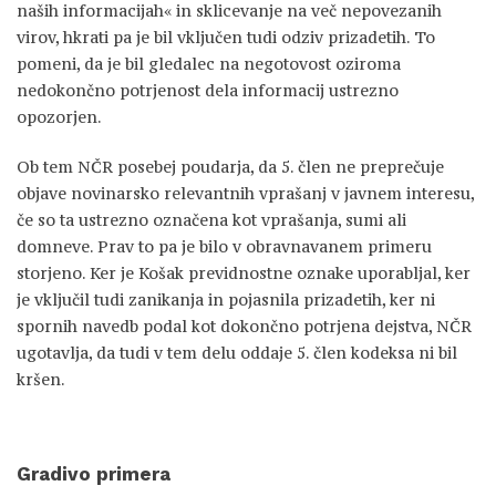
naših informacijah« in sklicevanje na več nepovezanih
virov, hkrati pa je bil vključen tudi odziv prizadetih. To
pomeni, da je bil gledalec na negotovost oziroma
nedokončno potrjenost dela informacij ustrezno
opozorjen.
Ob tem NČR posebej poudarja, da 5. člen ne preprečuje
objave novinarsko relevantnih vprašanj v javnem interesu,
če so ta ustrezno označena kot vprašanja, sumi ali
domneve. Prav to pa je bilo v obravnavanem primeru
storjeno. Ker je Košak previdnostne oznake uporabljal, ker
je vključil tudi zanikanja in pojasnila prizadetih, ker ni
spornih navedb podal kot dokončno potrjena dejstva, NČR
ugotavlja, da tudi v tem delu oddaje 5. člen kodeksa ni bil
kršen.
Gradivo primera