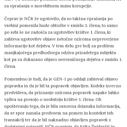
za vprašanja o morebitnem sumu korupcije.
Čeprav je NČR že ugotovilo, da so takšna vprašanja po
vsebini pomenila hude obtožbe v smislu 3. člena, to samo
po sebi še ne zadošča za ugotovitev kršitve 1. člena, ki
zahteva ugotovitev objave netočne oziroma nepreverjene
informacije kot dejstva. V tem delu gre bolj za problem
manjkajočega predhodnega odziva prizadetega subjekta
kot pa za dokazano objavo neresničnega dejstva v smislu 1.
člena.
Pomembno je tudi, da je GEN-I po oddaji zahteval objavo
popravka in da je bil ta popravek objavljen. Kodeks izrecno
predvideva, da priznanje oziroma popravek napake lahko
vpliva na presojo o neobstoju kršitve 1. člena. Ob
upoštevanju tega, da je bila osnovna dejanska informacija,
da se spor nanaša predvsem na pomen in kontekst teh
transakcij ter da je bil naknadno objavljen popravek z
dodatnimi pojasnili, NČR ocenjuje, da Erika Žnidaršič in