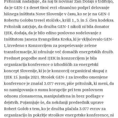
Pritožnik nadaljuje , da naj bi novinar Žan Dolajš s trditvijo,
da je GEN-I s deset tisoč evri »finančno podprl delovanje
hišnega inštituta Nove Slovenije v času, ko se je na GEN-I
Robertu Golobu tresel stolček«, kršil 1., 3. in 5. člen kodeksa.
Pritožnik zatrjuje, da družba GEN-I nikoli ni bila donator
IJEK, dodaja, da je bilo edino poslovno sodelovanje z
Inštitutom Janeza Evangelista Kreka, ki je vključevalo GEN-
I, izvedeno s Konzorcijem za pospeševanje zelene
transformacije, ki združuje več domačih energetskih družb.
Predmet pogodbe med IJEK in konzorcijem je bila
organizacija konference o izhodiščih za energetski
koncept Slovenije, ki jo je konzorcij organiziral skupaj z
IJEK 15. junija 2021. Strošek GEN-I za izvedbo omenjene
konference je znašal 3.077 evrov, piše pritožnik, ki meni, da
so namigovanja o sumu korupcije pri tem poslovnem
odnosu zlonamerna, manipulativna in brez podlage v
dejstvih. Pojasnjuje še, da nekdanji predsednik uprave
Robert Golob s tem, ko je družba plačala 3.077 evrov za
organizacijo in pokritje stroškov energetske konference, ni