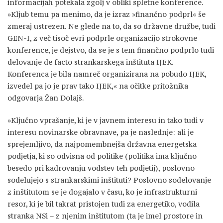
informacijah potekala zgolj v obliki spletne konference.
»Kljub temu pa menimo, da je izraz »finančno podprl« še
zmeraj ustrezen. Ne glede na to, da so državne družbe, tudi
GEN-I, z več tisoč evri podprle organizacijo strokovne
konference, je dejstvo, da se je s tem finančno podprlo tudi
delovanje de facto strankarskega inštituta IJEK.
Konferenca je bila namreč organizirana na pobudo IJEK,
izvedel pa jo je prav tako IJEK,« na očitke pritožnika
odgovarja Žan Dolajš.
»Ključno vprašanje, ki je v javnem interesu in tako tudi v
interesu novinarske obravnave, pa je naslednje: ali je
sprejemljivo, da najpomembnejša državna energetska
podjetja, ki so odvisna od politike (politika ima ključno
besedo pri kadrovanju vodstev teh podjetij), poslovno
sodelujejo s strankarskimi inštituti? Poslovno sodelovanje
z inštitutom se je dogajalo v času, ko je infrastrukturni
resor, ki je bil takrat pristojen tudi za energetiko, vodila
stranka NSi – z njenim inštitutom (ta je imel prostore in