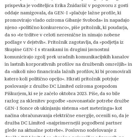
prispevka je voditeljica Erika Žnidaršič v pogovoru z gosti
oddaje namigovala, da GEN-I »plačuje lažne profile, ki
promovirajo vlado oziroma Gibanje Svoboda« in napadajo
njeno »politično konkurenco«, piše pritožnik, ki poudarja,
da so »te trditve v celoti neresnične in nimajo nobene
podlage v dejstvih«. Pritožnik zagotavlja, da »podjetja iz
Skupine GEN-I s strankami in drugimi javnostmi
komunicirajo zgolj prek uradnih komunikacijskih kanalov
in lastnih korporativnih profilov na družbenih omrežjih« in
da »nikoli niso financirala lažnih profilov, ki bi promovirali
katero koli politično opcijo«. Hkrati pritožnik potrjuje
poslovanje z družbo DC Limited oziroma gospodom
Piškurjem, ki se je začelo oktobra 2023. Piše, da so bile
razlog za sklenitev pogodbe »novonastale potrebe družbe
GEN-I Sonce ob ukinjanju sistema »net meteringa« kot
načina obračunavanja električne energije, ocenili so, da je
družba DC Limited »najprimernejši pogodbeni partner
glede na aktualne potrebe«. Poslovno sodelovanje z