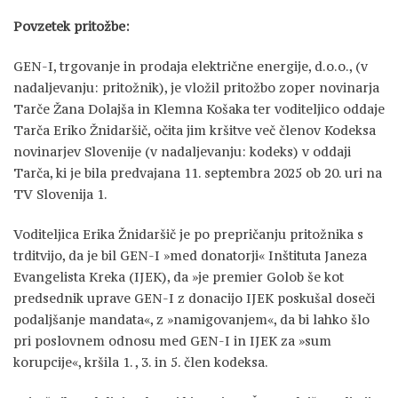
Povzetek pritožbe:
GEN-I, trgovanje in prodaja električne energije, d.o.o., (v
nadaljevanju: pritožnik), je vložil pritožbo zoper novinarja
Tarče Žana Dolajša in Klemna Košaka ter voditeljico oddaje
Tarča Eriko Žnidaršič, očita jim kršitve več členov Kodeksa
novinarjev Slovenije (v nadaljevanju: kodeks) v oddaji
Tarča, ki je bila predvajana 11. septembra 2025 ob 20. uri na
TV Slovenija 1.
Voditeljica Erika Žnidaršič je po prepričanju pritožnika s
trditvijo, da je bil GEN-I »med donatorji« Inštituta Janeza
Evangelista Kreka (IJEK), da »je premier Golob še kot
predsednik uprave GEN-I z donacijo IJEK poskušal doseči
podaljšanje mandata«, z »namigovanjem«, da bi lahko šlo
pri poslovnem odnosu med GEN-I in IJEK za »sum
korupcije«, kršila 1. , 3. in 5. člen kodeksa.