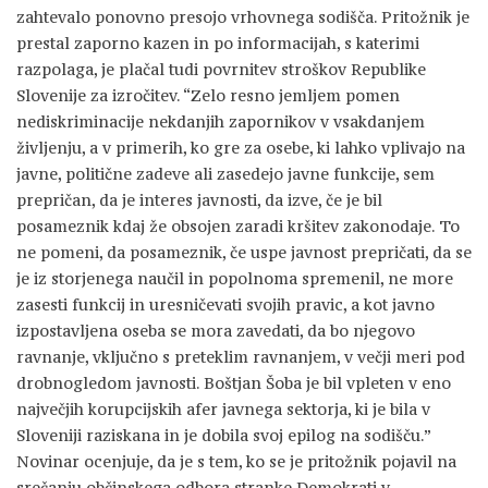
zahtevalo ponovno presojo vrhovnega sodišča. Pritožnik je
prestal zaporno kazen in po informacijah, s katerimi
razpolaga, je plačal tudi povrnitev stroškov Republike
Slovenije za izročitev. “Zelo resno jemljem pomen
nediskriminacije nekdanjih zapornikov v vsakdanjem
življenju, a v primerih, ko gre za osebe, ki lahko vplivajo na
javne, politične zadeve ali zasedejo javne funkcije, sem
prepričan, da je interes javnosti, da izve, če je bil
posameznik kdaj že obsojen zaradi kršitev zakonodaje. To
ne pomeni, da posameznik, če uspe javnost prepričati, da se
je iz storjenega naučil in popolnoma spremenil, ne more
zasesti funkcij in uresničevati svojih pravic, a kot javno
izpostavljena oseba se mora zavedati, da bo njegovo
ravnanje, vključno s preteklim ravnanjem, v večji meri pod
drobnogledom javnosti. Boštjan Šoba je bil vpleten v eno
največjih korupcijskih afer javnega sektorja, ki je bila v
Sloveniji raziskana in je dobila svoj epilog na sodišču.”
Novinar ocenjuje, da je s tem, ko se je pritožnik pojavil na
srečanju občinskega odbora stranke Demokrati v