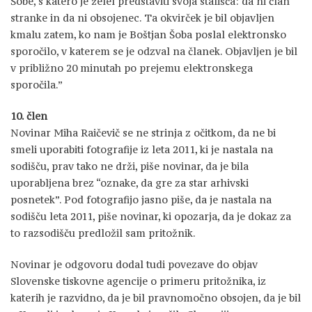
Šobe, s katero je želel predstaviti svoja stališča: da ni član
stranke in da ni obsojenec. Ta okvirček je bil objavljen
kmalu zatem, ko nam je Boštjan Šoba poslal elektronsko
sporočilo, v katerem se je odzval na članek. Objavljen je bil
v približno 20 minutah po prejemu elektronskega
sporočila.”
10. člen
Novinar Miha Raičevič se ne strinja z očitkom, da ne bi
smeli uporabiti fotografije iz leta 2011, ki je nastala na
sodišču, prav tako ne drži, piše novinar, da je bila
uporabljena brez “oznake, da gre za star arhivski
posnetek”. Pod fotografijo jasno piše, da je nastala na
sodišču leta 2011, piše novinar, ki opozarja, da je dokaz za
to razsodišču predložil sam pritožnik.
Novinar je odgovoru dodal tudi povezave do objav
Slovenske tiskovne agencije o primeru pritožnika, iz
katerih je razvidno, da je bil pravnomočno obsojen, da je bil