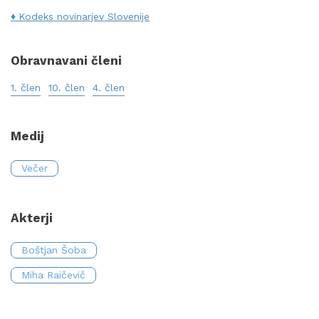
Kodeks novinarjev Slovenije
Obravnavani členi
1. člen
10. člen
4. člen
Medij
Večer
Akterji
Boštjan Šoba
Miha Raičevič