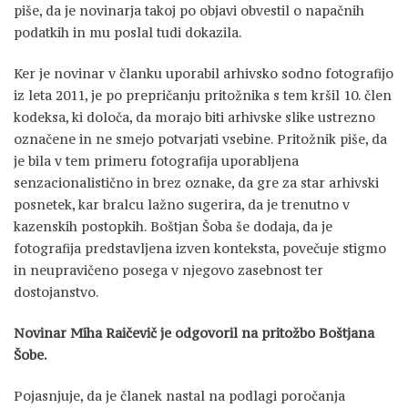
piše, da je novinarja takoj po objavi obvestil o napačnih
podatkih in mu poslal tudi dokazila.
Ker je novinar v članku uporabil arhivsko sodno fotografijo
iz leta 2011, je po prepričanju pritožnika s tem kršil 10. člen
kodeksa, ki določa, da morajo biti arhivske slike ustrezno
označene in ne smejo potvarjati vsebine. Pritožnik piše, da
je bila v tem primeru fotografija uporabljena
senzacionalistično in brez oznake, da gre za star arhivski
posnetek, kar bralcu lažno sugerira, da je trenutno v
kazenskih postopkih. Boštjan Šoba še dodaja, da je
fotografija predstavljena izven konteksta, povečuje stigmo
in neupravičeno posega v njegovo zasebnost ter
dostojanstvo.
Novinar Miha Raičevič je odgovoril na pritožbo Boštjana
Šobe.
Pojasnjuje, da je članek nastal na podlagi poročanja