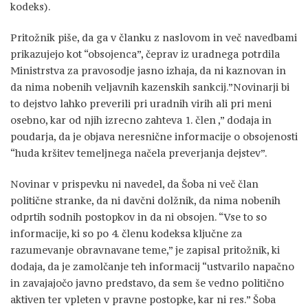
kodeks).
Pritožnik piše, da ga v članku z naslovom in več navedbami
prikazujejo kot “obsojenca”, čeprav iz uradnega potrdila
Ministrstva za pravosodje jasno izhaja, da ni kaznovan in
da nima nobenih veljavnih kazenskih sankcij.”Novinarji bi
to dejstvo lahko preverili pri uradnih virih ali pri meni
osebno, kar od njih izrecno zahteva 1. člen ,” dodaja in
poudarja, da je objava neresnične informacije o obsojenosti
“huda kršitev temeljnega načela preverjanja dejstev”.
Novinar v prispevku ni navedel, da Šoba ni več član
politične stranke, da ni davčni dolžnik, da nima nobenih
odprtih sodnih postopkov in da ni obsojen. “Vse to so
informacije, ki so po 4. členu kodeksa ključne za
razumevanje obravnavane teme,” je zapisal pritožnik, ki
dodaja, da je zamolčanje teh informacij “ustvarilo napačno
in zavajajočo javno predstavo, da sem še vedno politično
aktiven ter vpleten v pravne postopke, kar ni res.” Šoba