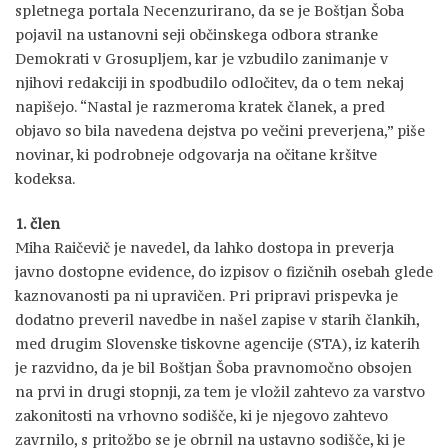
spletnega portala Necenzurirano, da se je Boštjan Šoba
pojavil na ustanovni seji občinskega odbora stranke
Demokrati v Grosupljem, kar je vzbudilo zanimanje v
njihovi redakciji in spodbudilo odločitev, da o tem nekaj
napišejo. “Nastal je razmeroma kratek članek, a pred
objavo so bila navedena dejstva po večini preverjena,” piše
novinar, ki podrobneje odgovarja na očitane kršitve
kodeksa.
1. člen
Miha Raičevič je navedel, da lahko dostopa in preverja
javno dostopne evidence, do izpisov o fizičnih osebah glede
kaznovanosti pa ni upravičen. Pri pripravi prispevka je
dodatno preveril navedbe in našel zapise v starih člankih,
med drugim Slovenske tiskovne agencije (STA), iz katerih
je razvidno, da je bil Boštjan Šoba pravnomočno obsojen
na prvi in drugi stopnji, za tem je vložil zahtevo za varstvo
zakonitosti na vrhovno sodišče, ki je njegovo zahtevo
zavrnilo, s pritožbo se je obrnil na ustavno sodišče, ki je