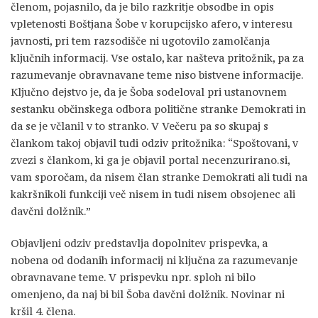
členom, pojasnilo, da je bilo razkritje obsodbe in opis
vpletenosti Boštjana Šobe v korupcijsko afero, v interesu
javnosti, pri tem razsodišče ni ugotovilo zamolčanja
ključnih informacij. Vse ostalo, kar našteva pritožnik, pa za
razumevanje obravnavane teme niso bistvene informacije.
Ključno dejstvo je, da je Šoba sodeloval pri ustanovnem
sestanku občinskega odbora politične stranke Demokrati in
da se je včlanil v to stranko. V Večeru pa so skupaj s
člankom takoj objavil tudi odziv pritožnika: “Spoštovani, v
zvezi s člankom, ki ga je objavil portal necenzurirano.si,
vam sporočam, da nisem član stranke Demokrati ali tudi na
kakršnikoli funkciji več nisem in tudi nisem obsojenec ali
davčni dolžnik.”
Objavljeni odziv predstavlja dopolnitev prispevka, a
nobena od dodanih informacij ni ključna za razumevanje
obravnavane teme. V prispevku npr. sploh ni bilo
omenjeno, da naj bi bil Šoba davčni dolžnik. Novinar ni
kršil 4. člena.