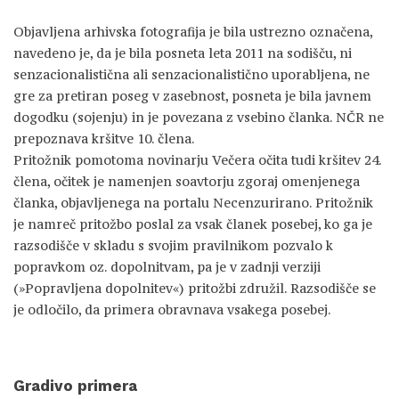
Objavljena arhivska fotografija je bila ustrezno označena,
navedeno je, da je bila posneta leta 2011 na sodišču, ni
senzacionalistična ali senzacionalistično uporabljena, ne
gre za pretiran poseg v zasebnost, posneta je bila javnem
dogodku (sojenju) in je povezana z vsebino članka. NČR ne
prepoznava kršitve 10. člena.
Pritožnik pomotoma novinarju Večera očita tudi kršitev 24.
člena, očitek je namenjen soavtorju zgoraj omenjenega
članka, objavljenega na portalu Necenzurirano. Pritožnik
je namreč pritožbo poslal za vsak članek posebej, ko ga je
razsodišče v skladu s svojim pravilnikom pozvalo k
popravkom oz. dopolnitvam, pa je v zadnji verziji
(»Popravljena dopolnitev«) pritožbi združil. Razsodišče se
je odločilo, da primera obravnava vsakega posebej.
Gradivo primera