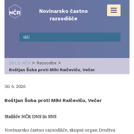
Skip
to
Novinarsko častno
content
razsodišče
>
>
DELO NČR
Razsodbe
Boštjan Šoba proti Mihi Raičeviču, Večer
30. 6. 2026
Boštjan Šoba proti Mihi Raičeviču, Večer
Stališče NČR DNS in SNS
Novinarsko častno razsodišče, skupni organ Društva