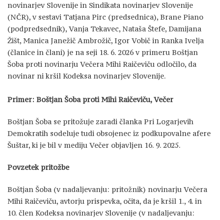
novinarjev Slovenije in Sindikata novinarjev Slovenije
(NČR), v sestavi Tatjana Pirc (predsednica), Brane Piano
(podpredsednik), Vanja Tekavec, Nataša Štefe, Damijana
Žišt, Manica Janežič Ambrožič, Igor Vobič in Ranka Ivelja
(članice in člani) je na seji 18. 6. 2026 v primeru Boštjan
Šoba proti novinarju Večera Mihi Raičeviču odločilo, da
novinar ni kršil Kodeksa novinarjev Slovenije.
Primer: Boštjan Šoba proti Mihi Raičeviču, Večer
Boštjan Šoba se pritožuje zaradi članka Pri Logarjevih
Demokratih sodeluje tudi obsojenec iz podkupovalne afere
Šuštar, ki je bil v mediju Večer objavljen 16. 9. 2025.
Povzetek pritožbe
Boštjan Šoba (v nadaljevanju: pritožnik) novinarju Večera
Mihi Raičeviču, avtorju prispevka, očita, da je kršil 1., 4. in
10. člen Kodeksa novinarjev Slovenije (v nadaljevanju: