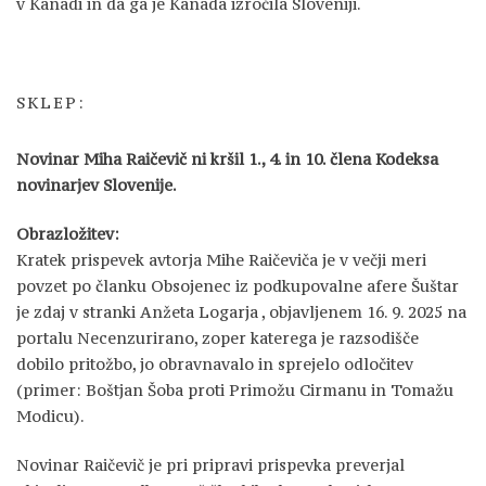
v Kanadi in da ga je Kanada izročila Sloveniji.
SKLEP:
Novinar Miha Raičevič ni kršil 1., 4. in 10. člena Kodeksa
novinarjev Slovenije.
Obrazložitev:
Kratek prispevek avtorja Mihe Raičeviča je v večji meri
povzet po članku Obsojenec iz podkupovalne afere Šuštar
je zdaj v stranki Anžeta Logarja , objavljenem 16. 9. 2025 na
portalu Necenzurirano, zoper katerega je razsodišče
dobilo pritožbo, jo obravnavalo in sprejelo odločitev
(primer: Boštjan Šoba proti Primožu Cirmanu in Tomažu
Modicu).
Novinar Raičevič je pri pripravi prispevka preverjal