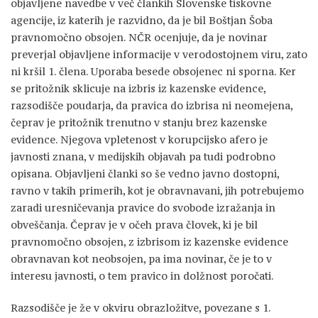
objavljene navedbe v več člankih Slovenske tiskovne
agencije, iz katerih je razvidno, da je bil Boštjan Šoba
pravnomočno obsojen. NČR ocenjuje, da je novinar
preverjal objavljene informacije v verodostojnem viru, zato
ni kršil 1. člena. Uporaba besede obsojenec ni sporna. Ker
se pritožnik sklicuje na izbris iz kazenske evidence,
razsodišče poudarja, da pravica do izbrisa ni neomejena,
čeprav je pritožnik trenutno v stanju brez kazenske
evidence. Njegova vpletenost v korupcijsko afero je
javnosti znana, v medijskih objavah pa tudi podrobno
opisana. Objavljeni članki so še vedno javno dostopni,
ravno v takih primerih, kot je obravnavani, jih potrebujemo
zaradi uresničevanja pravice do svobode izražanja in
obveščanja. Čeprav je v očeh prava človek, ki je bil
pravnomočno obsojen, z izbrisom iz kazenske evidence
obravnavan kot neobsojen, pa ima novinar, če je to v
interesu javnosti, o tem pravico in dolžnost poročati.
Razsodišče je že v okviru obrazložitve, povezane s 1.