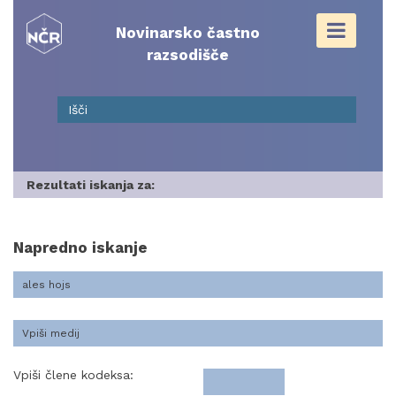
Skip
to
Novinarsko častno
content
razsodišče
Rezultati iskanja za:
Napredno iskanje
Vpiši člene kodeksa: