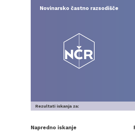
Skip
to
Novinarsko častno razsodišče
content
Rezultati iskanja za:
Napredno iskanje