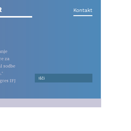
R
Kontakt
anje
re za
al sodbe
."
gres IFJ