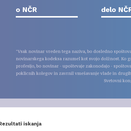
o NČR
delo NČ
"Vsak novinar vreden tega naziva, bo dosledno spoštov
novinarskega kodeksa razumel kot svojo dolžnost. Ko g
profesijo, bo novinar - upoštevaje zakonodajo - spoštov
poklicnih kolegov in zavrnil vmešavanje vlade in drugih
Svetovni kon
Rezultati iskanja