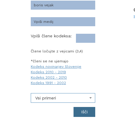
Vpiši člene kodeksa:
Člene ločujte z vejicami (3,4)
*členi se ne ujemajo
Kodeks novinarjev Slovenije
Kodeks 2010 - 2019
Kodeks 2002 - 2010
Kodeks 1991 - 2002
Vsi primeri