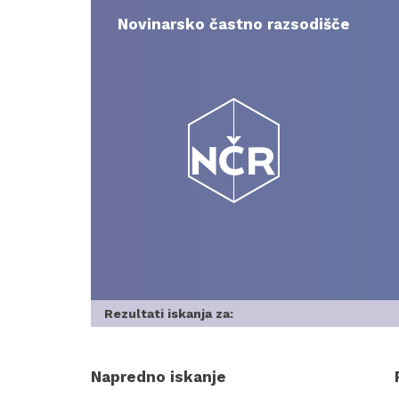
Skip
to
Novinarsko častno razsodišče
content
Rezultati iskanja za:
Napredno iskanje