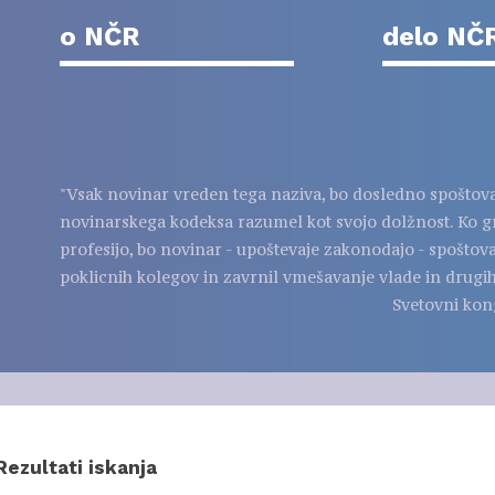
o NČR
delo NČ
"Vsak novinar vreden tega naziva, bo dosledno spoštov
novinarskega kodeksa razumel kot svojo dolžnost. Ko g
profesijo, bo novinar - upoštevaje zakonodajo - spoštov
poklicnih kolegov in zavrnil vmešavanje vlade in drugih
Svetovni kon
Rezultati iskanja