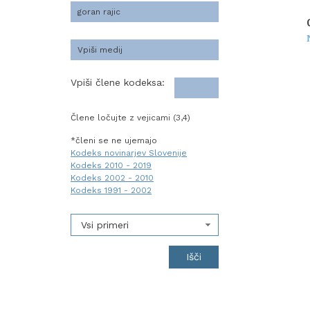
Vpiši člene kodeksa:
Člene ločujte z vejicami (3,4)
*členi se ne ujemajo
Kodeks novinarjev Slovenije
Kodeks 2010 - 2019
Kodeks 2002 - 2010
Kodeks 1991 - 2002
Vsi primeri