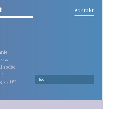
R
Kontakt
anje
re za
al sodbe
."
gres IFJ