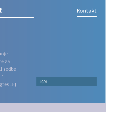
R
Kontakt
anje
re za
al sodbe
."
gres IFJ