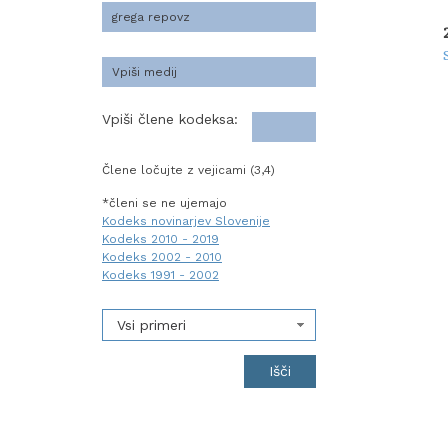
Vpiši člene kodeksa:
Člene ločujte z vejicami (3,4)
*členi se ne ujemajo
Kodeks novinarjev Slovenije
Kodeks 2010 - 2019
Kodeks 2002 - 2010
Kodeks 1991 - 2002
Vsi primeri