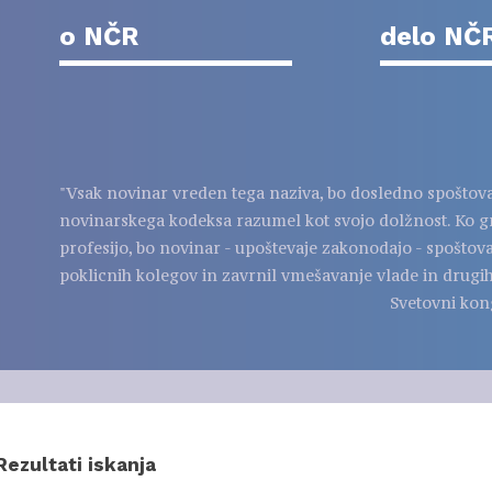
o NČR
delo NČ
"Vsak novinar vreden tega naziva, bo dosledno spoštov
novinarskega kodeksa razumel kot svojo dolžnost. Ko g
profesijo, bo novinar - upoštevaje zakonodajo - spoštov
poklicnih kolegov in zavrnil vmešavanje vlade in drugih
Svetovni kon
Rezultati iskanja