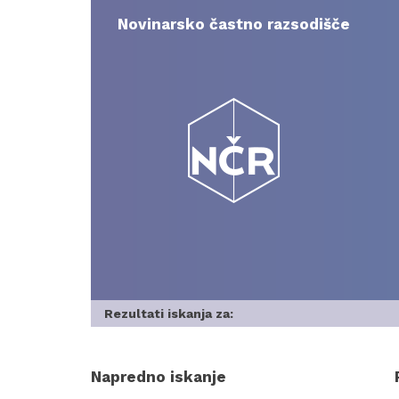
Skip
to
Novinarsko častno razsodišče
content
Rezultati iskanja za:
Napredno iskanje