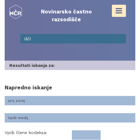
Skip
to
Novinarsko častno
content
razsodišče
Rezultati iskanja za:
Napredno iskanje
Vpiši člene kodeksa: