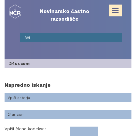
Skip
to
Novinarsko častno
content
razsodišče
24ur.com
Napredno iskanje
Vpiši člene kodeksa: