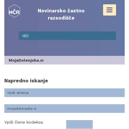
Skip
to
Novinarsko častno
content
razsodišče
MojaDolenjska.si
Napredno iskanje
Vpiši člene kodeksa: