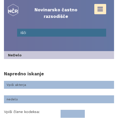
Skip
to
Novinarsko častno
content
razsodišče
NeDelo
Napredno iskanje
Vpiši člene kodeksa: