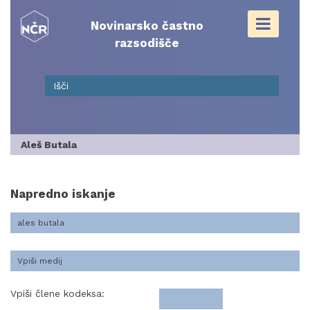
Skip
to
Novinarsko častno
content
razsodišče
Aleš Butala
Napredno iskanje
Vpiši člene kodeksa: