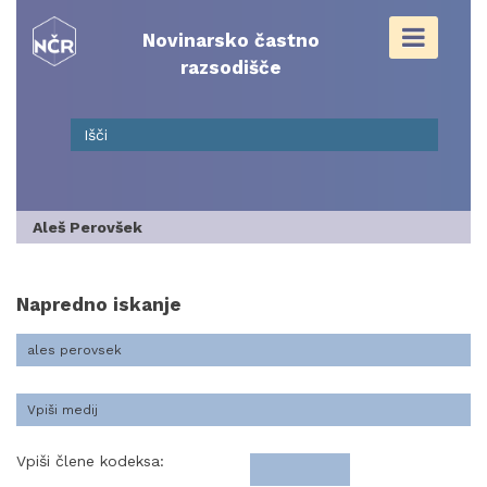
Skip
to
Novinarsko častno
content
razsodišče
Aleš Perovšek
Napredno iskanje
Vpiši člene kodeksa: