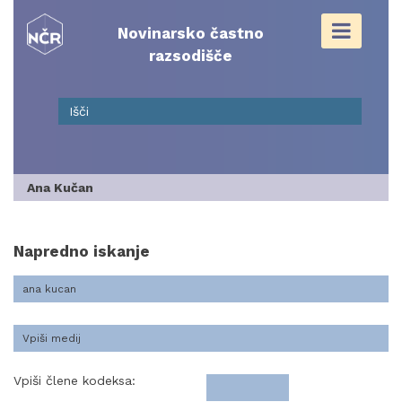
Skip
to
Novinarsko častno
content
razsodišče
Ana Kučan
Napredno iskanje
Vpiši člene kodeksa: