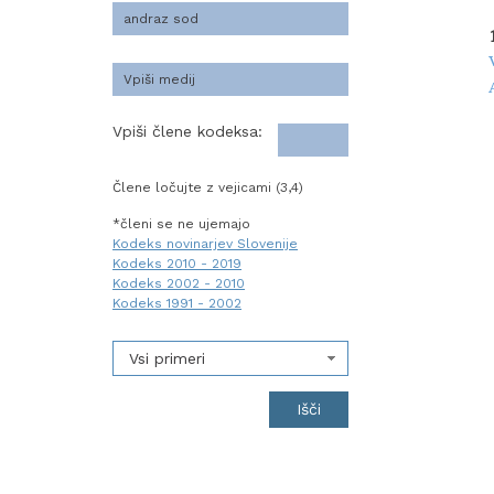
Vpiši člene kodeksa:
Člene ločujte z vejicami (3,4)
*členi se ne ujemajo
Kodeks novinarjev Slovenije
Kodeks 2010 - 2019
Kodeks 2002 - 2010
Kodeks 1991 - 2002
Vsi primeri