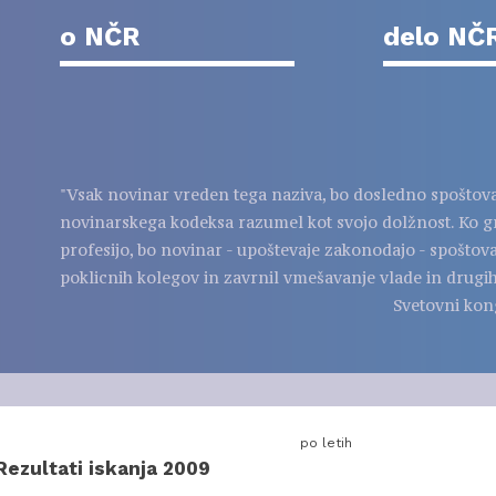
o NČR
delo NČ
"Vsak novinar vreden tega naziva, bo dosledno spoštov
novinarskega kodeksa razumel kot svojo dolžnost. Ko g
profesijo, bo novinar - upoštevaje zakonodajo - spoštov
poklicnih kolegov in zavrnil vmešavanje vlade in drugih
Svetovni kon
po letih
Rezultati iskanja 2009