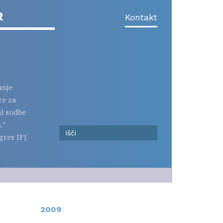
R
Kontakt
anje
re za
al sodbe
."
gres IFJ
2009