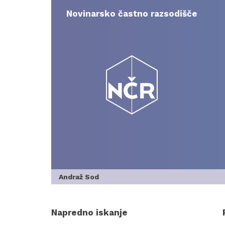
Skip
to
Novinarsko častno razsodišče
content
Andraž Sod
Napredno iskanje