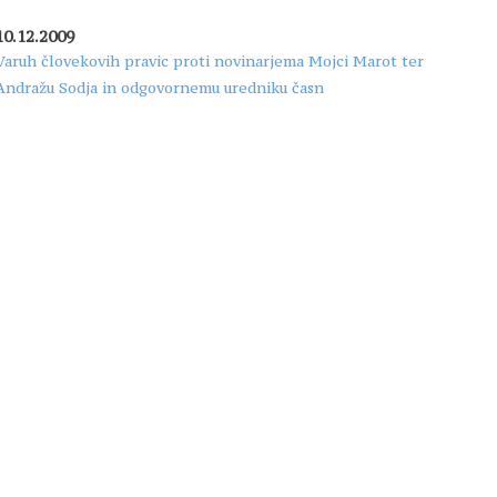
10.12.2009
Varuh človekovih pravic proti novinarjema Mojci Marot ter
Andražu Sodja in odgovornemu uredniku časn