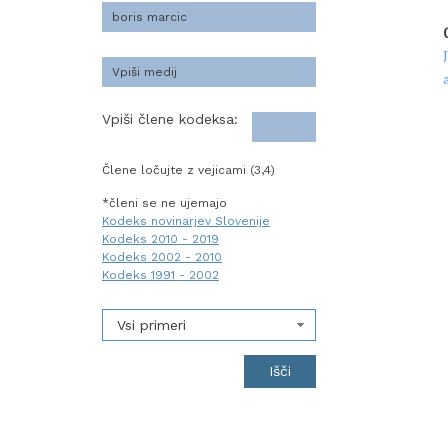
Vpiši člene kodeksa:
Člene ločujte z vejicami (3,4)
*členi se ne ujemajo
Kodeks novinarjev Slovenije
Kodeks 2010 - 2019
Kodeks 2002 - 2010
Kodeks 1991 - 2002
Vsi primeri