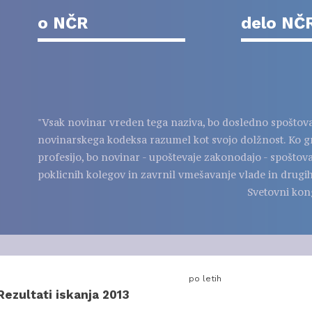
o NČR
delo NČ
"Vsak novinar vreden tega naziva, bo dosledno spoštov
novinarskega kodeksa razumel kot svojo dolžnost. Ko g
profesijo, bo novinar - upoštevaje zakonodajo - spoštov
poklicnih kolegov in zavrnil vmešavanje vlade in drugih
Svetovni kon
po letih
Rezultati iskanja 2013