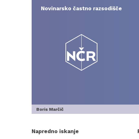
Skip
to
Novinarsko častno razsodišče
content
Boris Marčič
Napredno iskanje