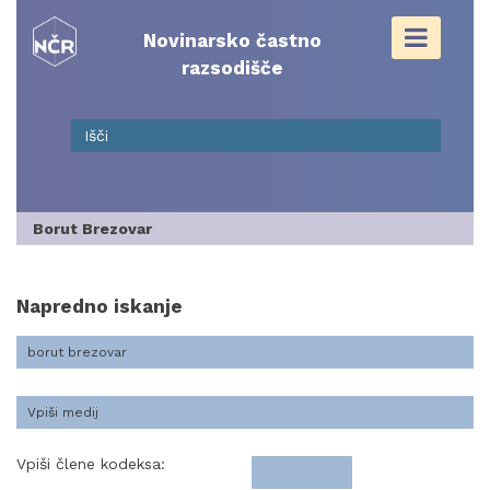
Skip
to
Novinarsko častno
content
razsodišče
Borut Brezovar
Napredno iskanje
Vpiši člene kodeksa: