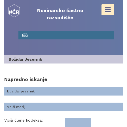
Skip
to
Novinarsko častno
content
razsodišče
Božidar Jezernik
Napredno iskanje
Vpiši člene kodeksa: