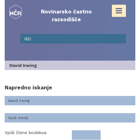
Skip
to
Novinarsko častno
content
razsodišče
David Irwing
Napredno iskanje
Vpiši člene kodeksa: