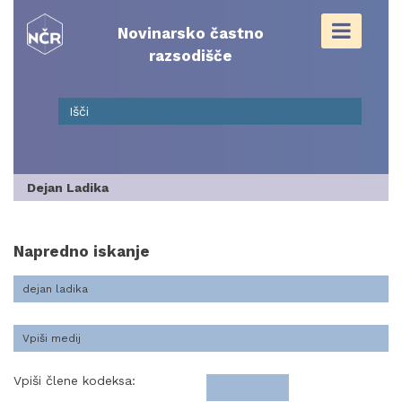
Skip
to
Novinarsko častno
content
razsodišče
Dejan Ladika
Napredno iskanje
Vpiši člene kodeksa: