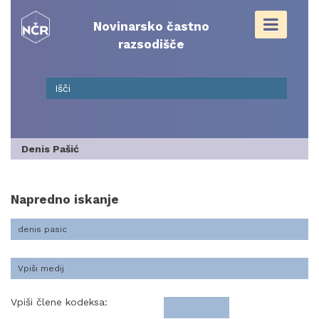
Skip
to
Novinarsko častno
content
razsodišče
Denis Pašić
Napredno iskanje
Vpiši člene kodeksa: