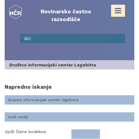
Skip
to
Novinarsko častno
content
razsodišče
Društvo informacijski center Legebitra
Napredno iskanje
Vpiši člene kodeksa: