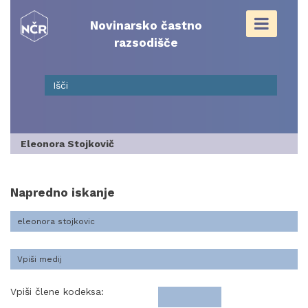
Skip
to
Novinarsko častno
content
razsodišče
Eleonora Stojkovič
Napredno iskanje
Vpiši člene kodeksa: